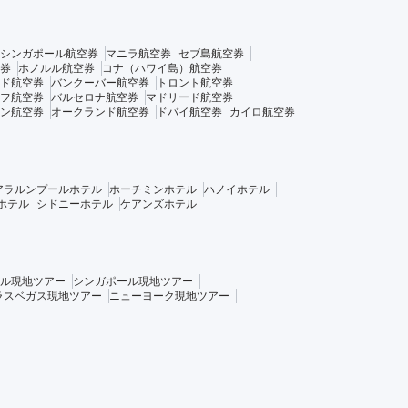
シンガポール航空券
マニラ航空券
セブ島航空券
券
ホノルル航空券
コナ（ハワイ島）航空券
ド航空券
バンクーバー航空券
トロント航空券
フ航空券
バルセロナ航空券
マドリード航空券
ン航空券
オークランド航空券
ドバイ航空券
カイロ航空券
アラルンプールホテル
ホーチミンホテル
ハノイホテル
ホテル
シドニーホテル
ケアンズホテル
ル現地ツアー
シンガポール現地ツアー
ラスベガス現地ツアー
ニューヨーク現地ツアー