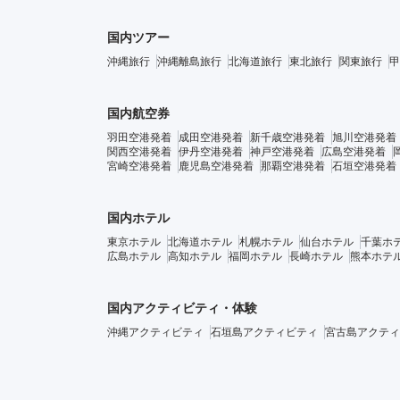
国内ツアー
沖縄旅行
沖縄離島旅行
北海道旅行
東北旅行
関東旅行
甲
国内航空券
羽田空港発着
成田空港発着
新千歳空港発着
旭川空港発着
関西空港発着
伊丹空港発着
神戸空港発着
広島空港発着
宮崎空港発着
鹿児島空港発着
那覇空港発着
石垣空港発着
国内ホテル
東京ホテル
北海道ホテル
札幌ホテル
仙台ホテル
千葉ホ
広島ホテル
高知ホテル
福岡ホテル
長崎ホテル
熊本ホテ
国内アクティビティ・体験
沖縄アクティビティ
石垣島アクティビティ
宮古島アクティ