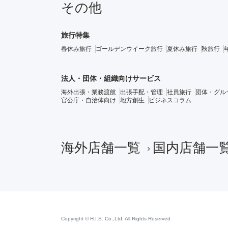
その他
旅行特集
春休み旅行
ゴールデンウイーク旅行
夏休み旅行
秋旅行
法人・団体・組織向けサービス
海外出張・業務渡航
出張手配・管理
社員旅行
団体・グル
官公庁・自治体向け
地方創生
ビジネスコラム
海外店舗一覧
国内店舗一
Copyright © H.I.S. Co.,Ltd. All Rights Reserved.