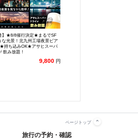
】★8/8催行決定★まるでSF
うな光景！北九州工場夜景ビア
♪★持ち込みOK★アサヒスーパ
が 飲み放題！
9,800
円
旅行の予約・確認