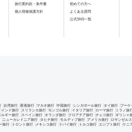
旅行業約款・条件書
初めての方へ
個人情報保護方針
よくある質問
公式SNS一覧
行
台湾旅行
香港旅行
マカオ旅行
中国旅行
シンガポール旅行
タイ旅行
プーケ
インド旅行
スリランカ旅行
モンゴル旅行
イタリア旅行
ローマ旅行
ミラノ旅
ベルギー旅行
スペイン旅行
オランダ旅行
クロアチア旅行
チェコ旅行
ギリシャ
ニューカレドニア旅行
タヒチ旅行
モルディブ旅行
アメリカ旅行
ロサンゼルス
ー旅行
トロント旅行
メキシコ旅行
ドバイ旅行
トルコ旅行
エジプト旅行
ケニ