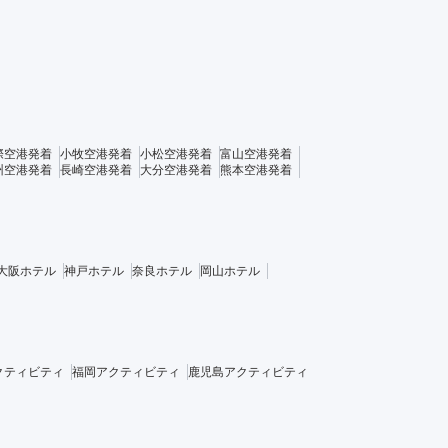
際空港発着
小牧空港発着
小松空港発着
富山空港発着
州空港発着
長崎空港発着
大分空港発着
熊本空港発着
大阪ホテル
神戸ホテル
奈良ホテル
岡山ホテル
クティビティ
福岡アクティビティ
鹿児島アクティビティ