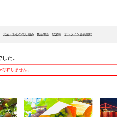
A
安全・安心の取り組み
集合場所
取消料
オンライン会員規約
でした。
か存在しません。