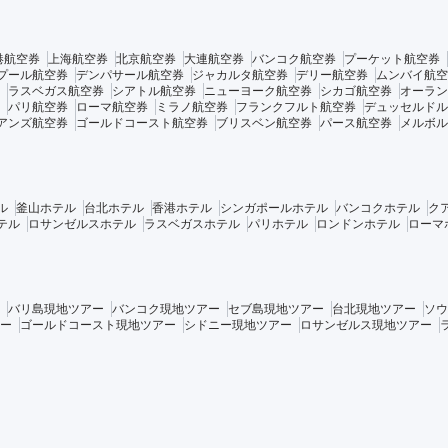
港航空券
上海航空券
北京航空券
大連航空券
バンコク航空券
プーケット航空券
プール航空券
デンパサール航空券
ジャカルタ航空券
デリー航空券
ムンバイ航空
ラスベガス航空券
シアトル航空券
ニューヨーク航空券
シカゴ航空券
オーラン
パリ航空券
ローマ航空券
ミラノ航空券
フランクフルト航空券
デュッセルドル
アンズ航空券
ゴールドコースト航空券
ブリスベン航空券
パース航空券
メルボル
ル
釜山ホテル
台北ホテル
香港ホテル
シンガポールホテル
バンコクホテル
ク
テル
ロサンゼルスホテル
ラスベガスホテル
パリホテル
ロンドンホテル
ローマ
バリ島現地ツアー
バンコク現地ツアー
セブ島現地ツアー
台北現地ツアー
ソウ
ー
ゴールドコースト現地ツアー
シドニー現地ツアー
ロサンゼルス現地ツアー