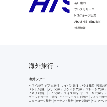
会社案内
プレスリリース
HISグループ企業
About HIS（English）
採用情報
海外旅行
海外ツアー
ハワイ旅行
グアム旅行
サイパン旅行
パラオ旅行
韓国旅
ベトナム旅行
ダナン旅行
カンボジア旅行
マレーシア旅行
イギリス旅行
ドイツ旅行
スイス旅行
オーストリア旅行
ゴールドコースト旅行
ニュージーランド旅行
フィジー旅行
ニューヨーク旅行
オーランド旅行
カナダ旅行
バンクーバ