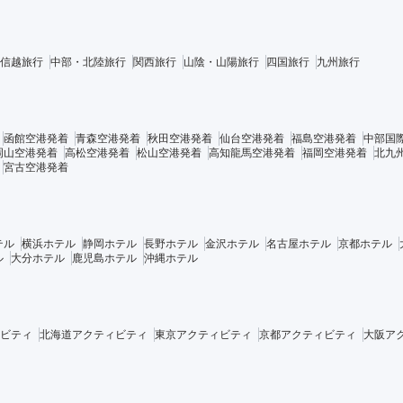
信越旅行
中部・北陸旅行
関西旅行
山陰・山陽旅行
四国旅行
九州旅行
函館空港発着
青森空港発着
秋田空港発着
仙台空港発着
福島空港発着
中部国
岡山空港発着
高松空港発着
松山空港発着
高知龍馬空港発着
福岡空港発着
北九
宮古空港発着
テル
横浜ホテル
静岡ホテル
長野ホテル
金沢ホテル
名古屋ホテル
京都ホテル
ル
大分ホテル
鹿児島ホテル
沖縄ホテル
ビティ
北海道アクティビティ
東京アクティビティ
京都アクティビティ
大阪ア