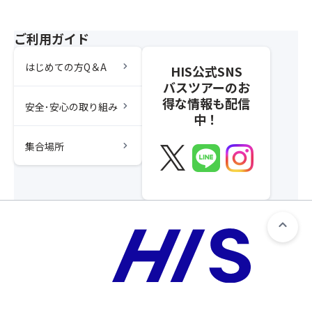
ご利用ガイド
chevron_right
はじめての方Q＆A
HIS公式SNS
バスツアーのお
得な情報も配信
chevron_right
安全･安心の取り組み
中！
chevron_right
集合場所