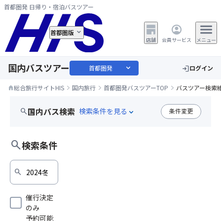
首都圏発 日帰り・宿泊バスツアー
首都圏版
店舗
会員サービス
メニュー
国内バスツアー
expand_more
首都圏発
ログイン
login
総合旅行サイトHIS
国内旅行
首都圏発バスツアーTOP
バスツアー検索
home
国内バス検索
search
条件変更
expand_more
trip
edit
日帰りバスツアー
2024冬TV
search
検索条件
search
催行決定
のみ
予約可能