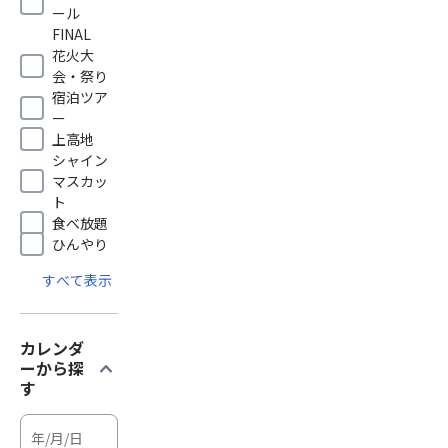
ール
FINAL
花火大
会・祭り
宿泊ツア
ー
上高地
シャイン
マスカッ
ト
食べ放題
ひんやり
すべて表示
カレンダ
expand_more
ーから探
す