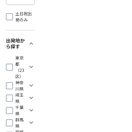
土日祝出
発のみ
出発地か
expand_more
ら探す
東京
都
expand_more
（23
区）
神奈
expand_more
川県
埼玉
expand_more
県
千葉
expand_more
県
群馬
expand_more
県
宮城