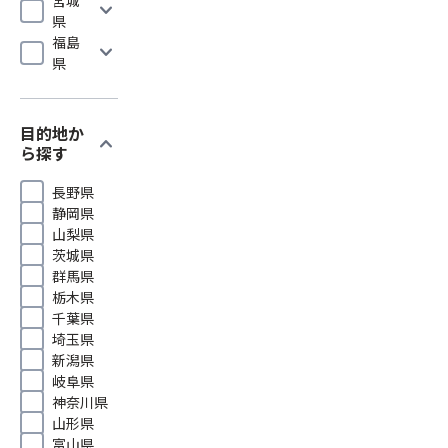
expand_more
県
福島
expand_more
県
目的地か
expand_more
ら探す
長野県
静岡県
山梨県
茨城県
群馬県
栃木県
千葉県
埼玉県
新潟県
岐阜県
神奈川県
山形県
富山県