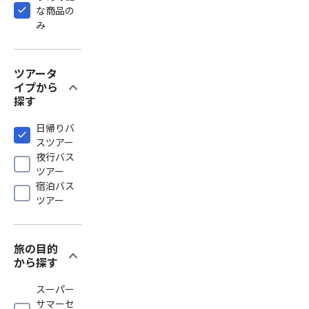
な商品の
み
ツアータ
expand_more
イプから
探す
日帰りバ
スツアー
夜行バス
ツアー
宿泊バス
ツアー
旅の目的
expand_more
から探す
スーパー
サマーセ