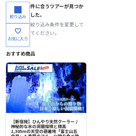
ご希望の条件に合うツアーが見つか
りませんでした。
絞り込み
検索条件・絞り込み条件を変更して
favorite
再度検索してください。
お気に入り
おすすめ商品
【新宿発】ひんやり天然クーラー♪
【新宿発】＜8/9
神秘的な氷の洞窟探検と標高
ダーの香りに包まれ
2,305mの天空の避暑地「富士山五
株のたんばらラベ
合目」＆季節のフルーツ狩り食べ放