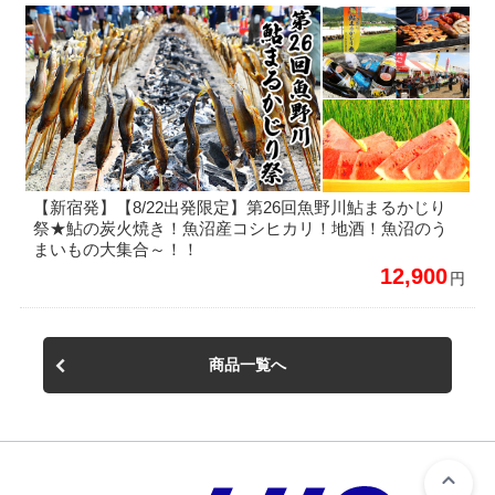
【新宿発】【8/22出発限定】第26回魚野川鮎まるかじり
祭★鮎の炭火焼き！魚沼産コシヒカリ！地酒！魚沼のう
まいもの大集合～！！
12,900
円
商品一覧へ