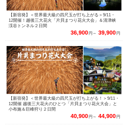
【新宿発】＜世界最大級の四尺玉が打ち上がる＞9/11・
12開催！越後三大花火「片貝まつり花火大会」＆清津峡
渓谷トンネル２日間
36,900
39,900
円～
円
【新宿発】＜世界最大級の四尺玉が打ち上がる！＞9/11・
12開催 越後三大花火のひとつ「片貝まつり花火大会」と
小布施＆巨峰狩り２日間
40,900
44,900
円～
円