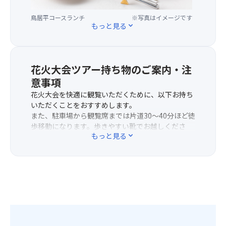
げ
ト
地
が
る
鳥居平コースランチ
※写真はイメージです
ラ
形
る
た
もっと見る
expand_more
ン
に
ひ
め、
「鳥
よ
ま
ド
居
り
わ
ン！
平
音
り
花火大会ツアー持ち物のご案内・注
バ
（と
が
畑
ン！
意事項
り
反
を
と
い
響
花火大会を快適に観覧いただくために、以下お持ち
満
破
び
す
いただくことをおすすめします。
喫
裂
ら）
る
また、駐車場から観覧席までは片道30～40分ほど徒
♪
音
で、
た
歩移動になります。歩きやすい靴でお越しくださ
南
が
地
め
もっと見る
expand_more
い。
ア
五
産
迫
①雨ガッパ⇒観覧席での傘の使用は禁止されていま
ル
感
の
力
す。突然の雨などに備え、カッパをご準備くださ
プ
に
食
満
い。
ス
響
材
点！
②寒暖差対策⇒会場には屋根がないため、帽子・日
山
き
を
さ
焼け止め・飲み物などで、ご自身で日差しや暑さ対
脈
ま
い
ら
策をお願いします。
や
す。
か
に
また、夜になると気温が下がる場合がございますの
富
当
し
贅
で、薄手のカーディガン等羽織り物をお持ちくださ
士