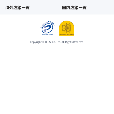
須
が
と
海外店舗一覧
国内店舗一覧
玉
完
な
温
了
り
泉
し
ま
若
た
す。
神
時
※「
楼
点
ス
～
以
Copyright © H.I.S. Co.,Ltd. All Rights Reserved.
座
《住
降、
席
所》
基
前
山
本
方
梨
ツ
指
県
ア
定
北
ー
オ
杜
と
プ
市
合
シ
須
わ
ョ
玉
せ
ン」
町
て
が
若
ひ
お
神
と
取