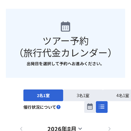
calendar_month
ツアー予約
（旅行代金カレンダー）
出発日を選択して予約へお進みください。
2名1室
3名1室
4名1室
calendar_month
list
催行状況について
help
2026年8月
chevron_left
expand_more
chevron_right