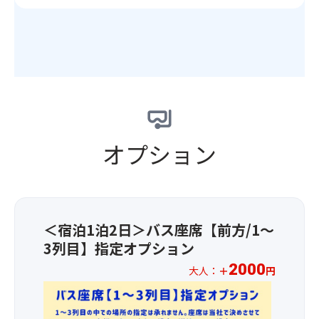
ニ
席
景
湖
一
ュ
を
を
上
軒
ー】
ご
お
椅
宿
食
用
楽
子
「若
前
意！
し
席
神
酒、
水
み
を
楼」
オ
上
く
ご
は、
ー
ス
だ
用
都
ド
タ
さ
意
内
ブ
ー
い！
オプション
♪
か
ル、
マ
※
ら
本
イ
★
花
の
日
ン
フ
火
ア
の
な
ル
大
ク
ス
ど
ー
会
セ
ー
湖
＜宿泊1泊2日＞バス座席【前方/1～
ツ
の
ス
プ、
の
王
3列目】指定オプション
観
も
メ
花
国
覧
2000
良
大人：
＋
円
イ
火
山
席
く、
ン
大
梨
★☆
は、
ほ
料
会
で
お
お
ど
理
な
巨
1