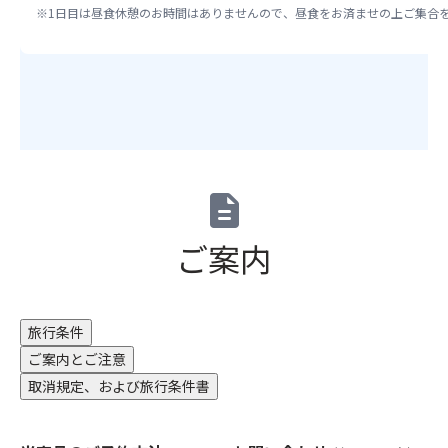
さ
で
申
※1日目は昼食休憩のお時間はありませんので、昼食をお済ませの上ご集合
さ
い。
す。
し
い。
満
込
翌
席
み
朝
の
を
6：
場
さ
00
合
れ
よ
は
な
り
お
か
大
申
っ
description
浴
込
た
場
い
場
ご案内
は
た
合
ご
だ
は
利
け
席
用
ま
が
旅行条件
い
せ
離
た
ご案内とご注意
ん。
れ
だ
（キ
ま
取消規定、および旅行条件書
け
ャ
す
ま
ン
の
す
セ
で