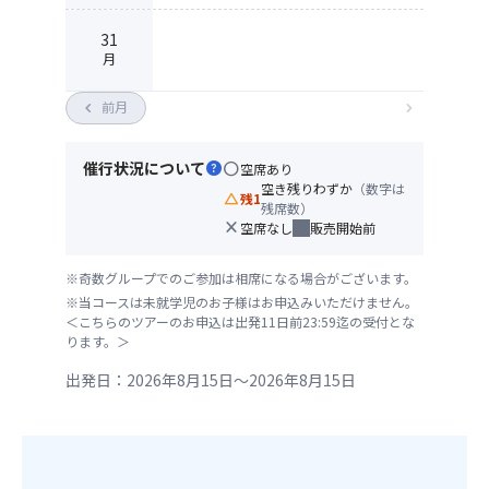
31
月
chevron_left
前月
chevron_right
催行状況について
help
circle
空席あり
空き残りわずか
（数字は
change_history
残1
残席数）
close
空席なし
販売開始前
※奇数グループでのご参加は相席になる場合がございます。
※当コースは未就学児のお子様はお申込みいただけません。
＜こちらのツアーのお申込は出発11日前23:59迄の受付とな
ります。＞
出発日：2026年8月15日～2026年8月15日