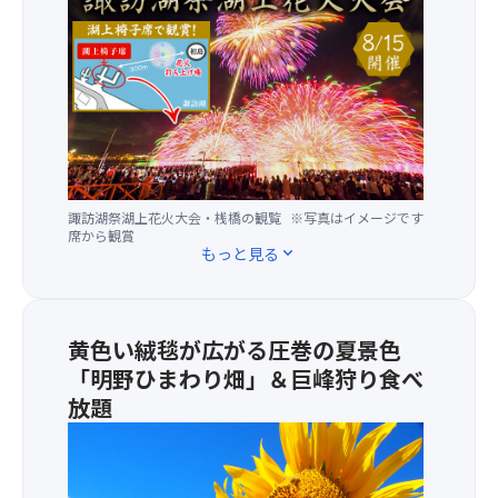
な
訪
ス
湖
ケ
祭
ー
湖
ル
上
感
花
を
火
誇
大
る
会
演
諏訪湖祭湖上花火大会・桟橋の観覧
※写真はイメージです
は、
出
席から観賞
湖
もっと見る
expand_more
が
上
目
に
白
設
押
置
黄色い絨毯が広がる圧巻の夏景色
し
さ
「明野ひまわり畑」＆巨峰狩り食べ
の
れ
「諏
放題
た
訪
打
★
湖
ち
高
の
上
原
花