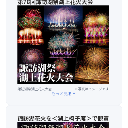
第78回諏訪湖祭湖上花火大会
≪その他の宿泊・夜行のスーパーサマーセール
FINAL2026商品はこちらをクリック≫
水
上
ス
タ
ー
マ
イ
ン
な
ど
湖
上
な
ら
諏訪湖祭湖上花火大会
※写真はイメージです
で
もっと見る
expand_more
は
の
圧
倒
諏訪湖花火を＜湖上椅子席＞で観賞
的
諏