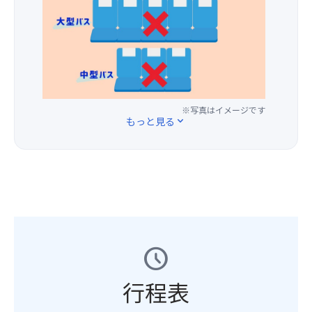
当
ふ
ー
覧
バ
し
ご
日
ん
ヒ
い
ス
み
用
現
だ
ー
た
座
く
意
地
ん
★
だ
席
だ
し
に
に
併
け
【最
さ
ま
て
使
設
ま
後
い！
す
ご
用
の
す。
部
（食
★☆
案
し
ワ
桟
座
べ
※写真はイメージです
【注
内
もっと見る
expand_more
た
イ
橋
席】
放
意
い
お
ナ
内
指
題
事
た
食
リ
の
定
時
項】
し
事
ー
湖
オ
間：
①
ま
と、
「シ
上
プ
30
基
す。
源
ャ
椅
シ
分）
本
泉
ト
子
ョ
ツ
か
ー
席
ン
ア
★
け
勝
に
ー
schedule
諏
流
沼」
は
★☆
の
訪
し
で、
専
お
ご
湖
の
行程表
ワ
用
1
予
祭
温
イ
ト
人
約
湖
泉