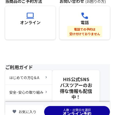
当商品のご予約方法
お問い合わせ
(お困りの方)
が、
ル
ご
露
待
注
computer
call
天
ち
意
風
不
く
オンライン
電話
呂
可）
だ
電話での予約は
は
※
さ
受け付けておりません
ご
グ
い。
利
ル
②「
用
ー
ス
い
プ
座
た
全
席
だ
員
前
ご利用ガイド
け
分
方
ま
の
指
chevron_right
はじめての方Q＆A
HIS公式SNS
せ
お
定
バスツアーのお
ん。
申
オ
【食
得な情報も配信
し
プ
chevron_right
安全･安心の取り組み
事
込
中！
シ
条
み
ョ
件
chevron_right
を
集合場所
ン」
人数・出発日を選択
朝
favorite
お気に入り
さ
オンライン予約
の