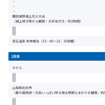
・
≪
23:00
桟
★☆
込
・
鉄
頃
橋
【注
み
・
道
と
内
意
が
諏訪湖祭湖上花火大会
で
な
の
事
必
（湖上椅子席から観賞！お弁当付き／約2時間）
行
る
湖
項】
要
く
為、
上
①
で
諏
到
椅
基
す。
訪
着
子
本
満
須玉温泉 若神楼泊（23：00～23：30頃着）
湖
後
席
ツ
席
祭
の
の
ア
の
湖
大
い
ー
場
上
2日目
浴
ず
の
合
花
場
れ
ご
は
火
は
ホテル
か
予
お
大
ご
の
約
申
会
利
席
と
込
の
用
に
同
い
コ
い
ご
時
山梨県北杜市
た
ー
た
案
に
（夏の風物詩！元気いっぱい咲き誇る明野ひまわりを観賞／約5
だ
ス
だ
内
お
け
は
け
し
申
ま