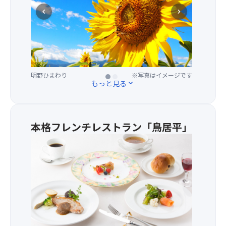
げ
を
火
chevron_left
chevron_right
場
吹
大
所
き
会」
か
抜
四
ら
け
方
華
る
を
麗
風
山
な
明野ひまわり
巨峰狩り
※写真はイメージです
※写真はイメージです
と
に
もっと見る
expand_more
花
山々
囲
火
の
ま
が
素
れ
打
晴
て
本格フレンチレストラン「鳥居平」
ち
ら
い
★
あ
し
る
本
が
い
諏
格
り、
眺
訪
フ
山
望
湖
レ
に
を
で
ン
囲
背
打
チ
ま
景
ち
レ
れ
に
上
ス
た
広