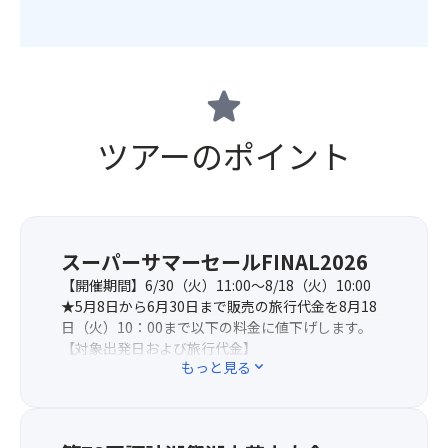
star
ツアーのポイント
スーパーサマーセールFINAL2026
【開催期間】6/30（火）11:00～8/18（火）10:00
★5月8日から6月30日まで販売の旅行代金を8月18
日（火）10：00まで以下の料金に値下げします。
【対象出発日および旅行代金】
もっと見る
expand_more
全出発日：72,900～74,900円→おひとり様10,000
円引き
※当コースは上記期間のタイムセール商品の為、売
り切れ次第販売終了となります。