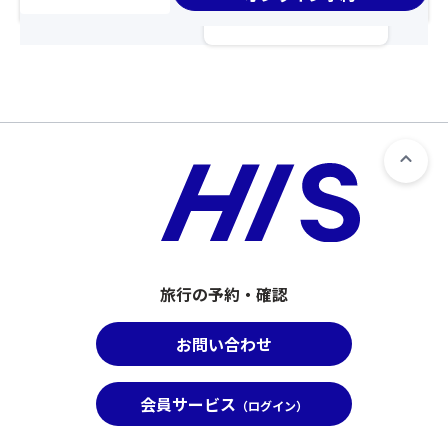
食：
れ
お
和
な
手
定
か
配
食
っ
が
【客
た
完
室
場
了
タ
合
し
イ
は
た
プ
席
時
和
が
点
室
離
以
【バ
れ
降、
ス・
ま
基
ト
す
本
旅行の予約・確認
イ
の
ツ
レ
で
ア
お問い合わせ
付】
ご
ー
※
注
と
全
意
合
会員サービス
館
（ログイン）
く
わ
禁
だ
せ
煙