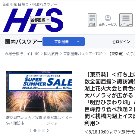
首都圏発 日帰り・宿泊バスツアー
首都圏版
店舗
会員サービス
メニュー
国内バスツアー
expand_more
首都圏発
ログイン
login
総合旅行サイトHIS
国内旅行
首都圏発バスツアーTOP
【東京発】＜打
home
【東京発】＜打ち上
数全国屈指＞諏訪湖
湖上花火大会と黄色
大パノラマが広がる
「明野ひまわり畑」
巨峰狩り食べ放題２
間＜桟橋内湖上イス
諏訪湖花火大会／写真提
※写真はイメー
利用＞
供：諏訪市
ジです
chevron_left
chevron_right
＜8/18 10:00まで＞旅行