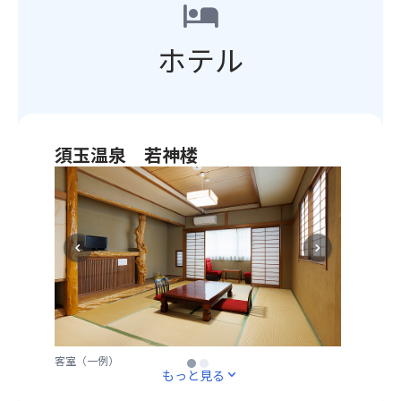
コ
hotel
た
沢
い。
山
ー
シ
に
③懐中電灯⇒日没後は周囲が見えづらくなりますの
を
ス
ェ
ご
ホテル
で、光る物があると便利です。
背
は
フ
覧
④ポケットティッシュ・ウェットティッシュ⇒仮設
景
入
の
い
トイレ使用の際トイレットペーパーの備え付けがな
に、
手
こ
た
い場合がございますので、用意があると安心です。
元
困
だ
だ
※傘、イス、三脚、自撮り棒など高さのあるもの
気
難
わ
く
は、観覧席での使用が禁止されています。また桟橋
い
須玉温泉 若神楼
な、
り
た
内の湖上椅子席はスペースに限りがあるため、大き
っ
打
南
フ
め
なお荷物の持ち込みはできません。
ぱ
ち
八
レ
貴
※当日は現地係員の指示に従いお楽しみください。
い
上
ヶ
ン
重
咲
げ
岳
チ
な
き
場
chevron_left
chevron_right
の
を
桟
誇
所
麓、
優
橋
る
に
富
雅
内
ひ
近
士
に
の
ま
い
山
堪
湖
わ
桟
の
能
上
り
橋
客室（一例）
大浴場（イメージ）
※写真はイメージです
見
♪
椅
の
もっと見る
expand_more
内
え
【メ
子
絶
の
る