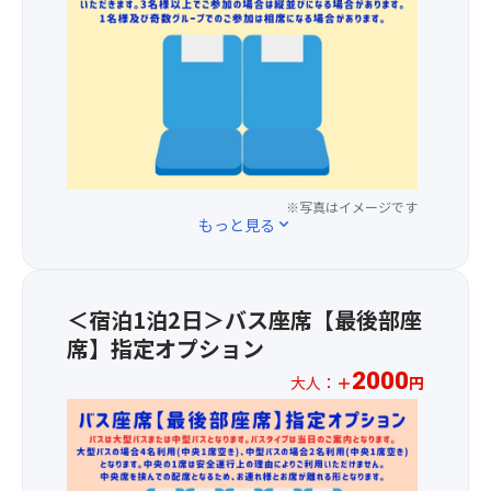
客
よ
(お
ら
峰
人
様
い
肉
で
狩
様
ご
田
料
は
り
2,00
自
舎
理)、
の
食
円
身
ら
パ
演
べ
の
で
し
テ
出
放
追
お
さ
ィ
を、
題！
加
選
を
シ
湖
食
料
び
味
エ
面
べ
金
※写真はイメージです
い
わ
もっと見る
expand_more
特
に
応
で、
た
え
製
近
え
前
だ
る
本
い
抜
方
く
お
日
席
群
1
こ
宿
＜宿泊1泊2日＞バス座席【最後部座
の
か
の
～
と
で
デ
ら
夏
席】指定オプション
3
は
す。
ザ
た
の
列
で
2000
大人：
＋
円
地
ー
っ
味
目
き
元
ト、
ぷ
＜
覚
の
ま
食
パ
り
宿
を
座
せ
材
ン、
と
泊
お
席
ん。
を
コ
ご
＞
楽
を