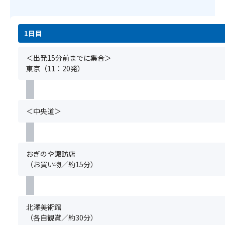
ン
イ
様
と
上
を
の
レ
2000
同
花
お
試
も
円
時
火
楽
飲
ご
の
1日目
に
大
し
と
ざ
追
お
会
み
お
い
加
申
＜出発15分前までに集合＞
の
く
買
ま
料
込
東京（11：20発）
ツ
だ
い
す
金
み
ア
さ
物！
の
で、
く
ー
い。
で、
最
だ
一
※
安
後
さ
＜中央道＞
覧
当
心
部
い。
は
ツ
し
の
グ
こ
ア
て
座
ル
ち
ー
ご
席
ー
おぎのや諏訪店
ら
は
観
を
プ
（お買い物／約15分）
を
ホ
賞
ご
全
ク
テ
く
用
員
リ
ル
だ
意
分
ッ
到
さ
し
の
北澤美術館
ク！
着
い。
ま
お
（各自観賞／約30分）
★
が
※
す
申