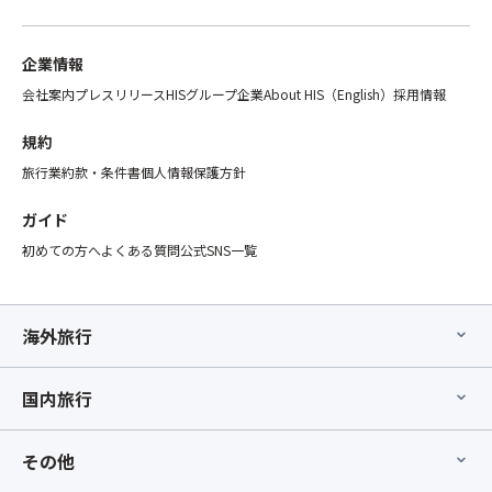
さ
て
と
い。
ひ
な
②「
と
企業情報
り
ス
つ
ま
会社案内
プレスリリース
HISグループ企業
About HIS（English）
採用情報
座
の
す。
席
募
所
規約
【最
集
定
後
型
旅行業約款・条件書
個人情報保護方針
の
部
企
喫
座
画
ガイド
煙
席】
旅
初めての方へ
よくある質問
公式SNS一覧
所
指
行
を
定
の
御
オ
範
利
プ
囲
海外旅行
用
シ
と
く
ョ
し
だ
ン」
国内旅行
て
さ
の
取
い。
お
り
その他
手
扱
～
配
い