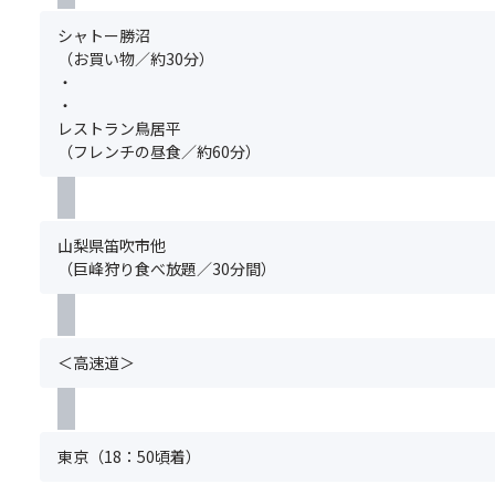
こ
な
ま
込
せ
ち
い
す。
み
シャトー勝沼
ん。
ら
場
席
く
（お買い物／約30分）
（キ
≫
合
は
だ
・
ャ
が
お
さ
・
ン
あ
選
い。
レストラン鳥居平
セ
り
び
グ
（フレンチの昼食／約60分）
ル
ま
い
ル
待
す。
た
ー
ち
お
だ
プ
不
部
け
全
山梨県笛吹市他
可）
屋
ま
員
（巨峰狩り食べ放題／30分間）
※
の
せ
分
グ
お
ん
の
ル
風
の
お
ー
呂
で
申
プ
＜高速道＞
を
ご
込
全
ご
了
み
員
利
承
が
分
用
く
必
の
東京（18：50頃着）
く
だ
要
お
だ