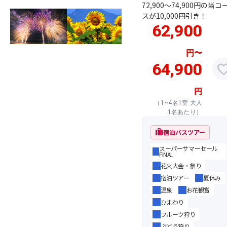
72,900～74,900円の当コ
スが10,000円引き！
62,900
円
〜
64,900
favor
円
（1~4名1室 大人
1名あたり）
trip
宿泊バスツアー
スーパーサマーセール
FINAL
花火大会・祭り
宿泊ツアー
夏休み
温泉
お花観賞
ひまわり
フルーツ狩り
ぶどう狩り