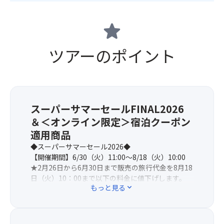
star
ツアーのポイント
スーパーサマーセールFINAL2026
＆＜オンライン限定＞宿泊クーポン
適用商品
◆スーパーサマーセール2026◆
【開催期間】6/30（火）11:00～8/18（火）10:00
★2月26日から6月30日まで販売の旅行代金を8月18
日（火）10：00まで以下の料金に値下げします。
もっと見る
expand_more
【対象出発日および旅行代金】
8/1・16出発：34,900～54,900円→おひとり様
1,000円引き
9月以降出発：29,900～55,900円→おひとり様