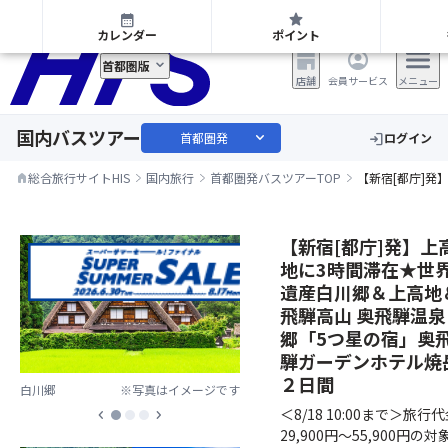
首都圏発 日帰り・宿泊バスツアー
calendar_month
star
カレンダー
ポイント
首都圏版
店舗
会員サービス
メニュー
国内バスツアー
expand_more
首都圏発
ログイン
login
総合旅行サイトHIS
国内旅行
首都圏発バスツアーTOP
【新宿[都庁]
home
【新宿[都庁]発】上
地に3時間滞在★世
遺産白川郷＆上高地
飛騨高山 奥飛騨温泉
郷「5つ星の宿」奥
騨ガーデンホテル焼
２日間
白川郷
※写真はイメージです
＜8/18 10:00まで＞旅行
chevron_left
chevron_right
29,900円～55,900円の対