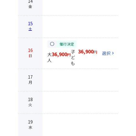
14
金
15
土
circle
催行決定
16
36,900
子
円
選択
chevron_right
36,900
大
円
日
ど
人
も
17
月
18
火
19
水