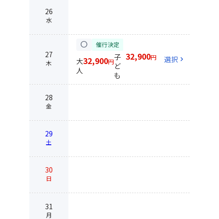
26
水
circle
催行決定
27
32,900
子
円
選択
chevron_right
32,900
大
円
木
ど
人
も
28
金
29
土
30
日
31
月