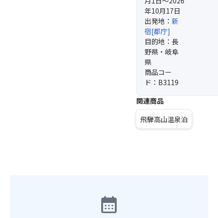
月1日～2026
年10月17日
出発地：
新
宿[都庁]
目的地：長
野県・岐阜
県
商品コー
ド：B3119
関連商品
飛騨高山温泉泊
calendar_month