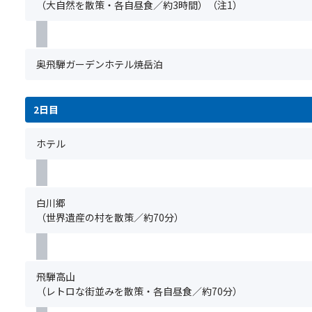
っ
い
（大自然を散策・各自昼食／約3時間）（注1）
だ
お
ま
は
の
た
す
け
楽
す。
席
プ
す
の
ま
し
複
が
ロ
っ
湯」
せ
み
数
離
達
ぽ
は
ん。
奥飛騨ガーデンホテル焼岳泊
く
名
れ
が
ん
混
（キ
だ
で
ま
選
は
浴
ャ
さ
ご
す
ん
コ
で
ン
い。
参
2日目
の
だ
ラ
す。
セ
加
で
人
ー
湯
ル
※1
の
ご
気
ホテル
ゲ
浴
待
名
場
注
温
ン・
み
ち
あ
合、
意
泉
ア
着
不
た
お
く
旅
ミ
の
可）
り
付
だ
館
白川郷
ノ
用
※
の
け
さ
ホ
（世界遺産の村を散策／約70分）
酸・
意
グ
オ
に
い。
テ
ビ
が
ル
プ
な
②「
ル
タ
あ
ー
シ
り
ス
250
ミ
り
プ
ョ
た
座
選
飛騨高山
ン
ま
全
ン
い
席
で
（レトロな街並みを散策・各自昼食／約70分）
が
す
員
設
方
前
2025
豊
の