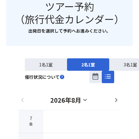
ツアー予約
（旅行代金カレンダー）
出発日を選択して予約へお進みください。
1名1室
2名1室
3名1室
calendar_month
list
催行状況について
help
2026年8月
chevron_left
expand_more
chevron_right
7
金