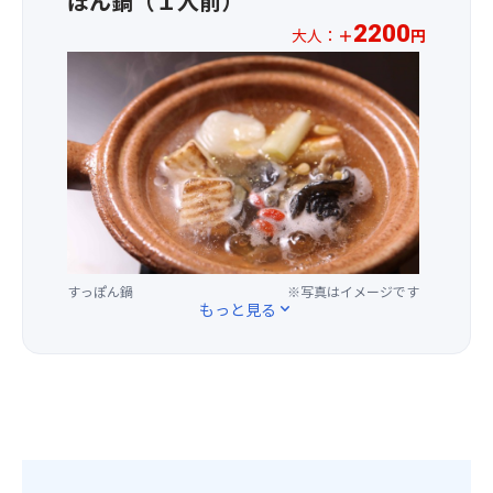
ぽん鍋（１人前）
ご
れ
者
は
呂
い。
※
予
る
様
お
2200
の
大人：
＋
円
当
約
キ
と
申
み
ホ
日
と
ャ
シ
込
で
テ
回
同
ビ
ェ
い
す。
ル
答）
時
ア
ア
た
内
内
【バ
に
を
し
だ
湯
で
ス・
お
ご
て
け
は
養
ト
申
提
お
ま
沸
殖
イ
込
供
召
せ
か
し
レ
み
い
し
ん。
し
て
付】
く
た
上
（キ
湯
い
※
だ
し
が
ャ
と
すっぽん鍋
※写真はイメージです
る
全
さ
ま
り
ン
な
もっと見る
expand_more
す
室
い。
す。
い
セ
り
っ
禁
グ
日
た
ル
ま
ぽ
煙
ル
本
だ
待
す。
ん
の
ー
で
く
ち
を
お
プ
は
の
不
★
ご
部
全
な
が
可）
奥
提
屋
員
か
お
※
飛
供
で
分
な
す
グ