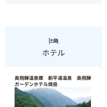
模
真
民
と
を
映
家、
過
誇
え
民
ご
る
抜
宿、
し
「奥
群！
食
や
飛
到
事
す
騨
着
処
く、
ガ
hotel
後
な
散
ー
は、
ど
策
デ
飛
多
に
ホテル
ン
騨
く
も
ホ
牛
の
最
テ
握
家
適！
ル
り
屋
9
焼
寿
が
月
奥飛騨温泉郷 新平湯温泉 奥飛騨
岳」
司・
点
下
に
み
ガーデンホテル焼岳
在
旬
ご
た
し
頃
奥
宿
ら
て
に
飛
泊！
し
お
は
騨
自
団
り、
山
温