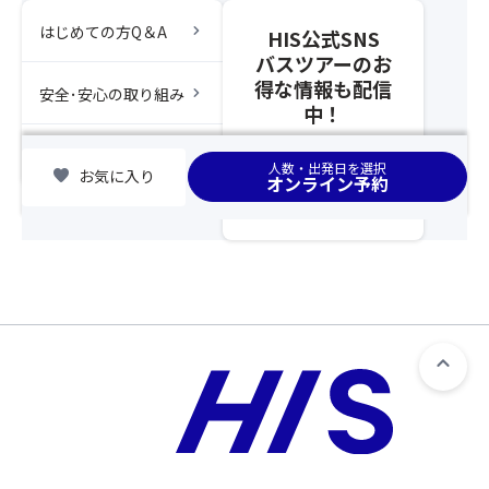
の
光
オ
プ
ン
範
場
経
chevron_right
プ
はじめての方Q＆A
皆
の
囲
HIS公式SNS
合、
済
シ
様
お
と
バスツアーのお
お
新
ョ
が
申
し
得な情報も配信
chevron_right
付
安全･安心の取り組み
聞
ン」
ご
込
て
中！
け
社
の
購
は
取
に
主
お
入
出
り
chevron_right
集合場所
な
催
手
い
人数・出発日を選択
発
扱
favorite
お気に入り
オンライン予約
り
の
配
た
6
い
た
旅
が
だ
日
と
い
の
完
く
前
な
方
プ
了
必
ま
り
の
ロ
し
要
で
ま
分
達
た
は
の
す。
の
が
時
ご
受
※「
ご
選
点
ざ
付
ス
購
ん
以
い
と
座
入
だ
降、
ま
な
席
を
人
基
せ
り
前
お
気
本
ん。
ま
方
願
温
ツ
※
す。
指
い
泉