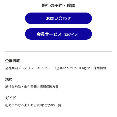
ア
オ
※
定
致
旅
旅行の予約・確認
ー
プ
オ
オ
し
館
と
シ
プ
プ
ま
ホ
合
ョ
シ
シ
お問い合わせ
す。
テ
わ
ン
ョ
ョ
１
ル
せ
の
ナ
ン」
グ
250
て
お
会員サービス
ル
が
（ログイン）
ル
選
ひ
申
の
お
ー
で
と
込
み
取
プ
2025
つ
は
の
り
皆
年
の
出
お
で
様
度
募
発
企業情報
取
き
が
「5
集
6
消
ず、
会社案内
プレスリリース
HISグループ企業
About HIS（English）
採用情報
ご
つ
型
日
は
お
購
星
企
前
で
申
規約
入
の
画
ま
き
込
い
旅行業約款・条件書
個人情報保護方針
宿」
旅
で
ま
み
た
に
行
の
せ
の
だ
ガイド
認
の
受
ん。
ツ
く
定
範
付
ツ
ア
初めての方へ
よくある質問
公式SNS一覧
必
さ
囲
と
ア
ー
要
れ
と
な
ー
自