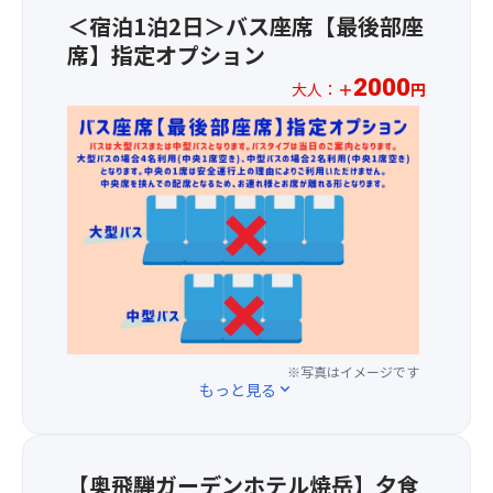
1
ネ
み
上
天
＜宿泊1泊2日＞バス座席【最後部座
～
ラ
く
旬】
を
席】指定オプション
3
ル
だ
楽
列
が
さ
2000
★
大人：
＋
円
し
目
豊
い
上
め
＜
の
富
♪
高
ま
宿
座
な
地
す。
泊
席
美
★
で
＞
を
人
飛
は、
【食
バ
ご
の
騨
「大
事
ス
用
湯
高
正
条
座
意
と
山
池」
件
席
し
し
散
⇒「
夕
【最
ま
て
策
国
食：
後
す
有
MAP
ホ
和
部
★☆
名
は
テ
会
座
※写真はイメージです
【注
で
こ
ル
もっと見る
expand_more
席
席】
意
す。
ち
前」
朝
指
事
他
ら
⇒「
食：
定
項】
に
か
高
和
オ
①
も、
ら
地
【奥飛騨ガーデンホテル焼岳】夕食
定
プ
基