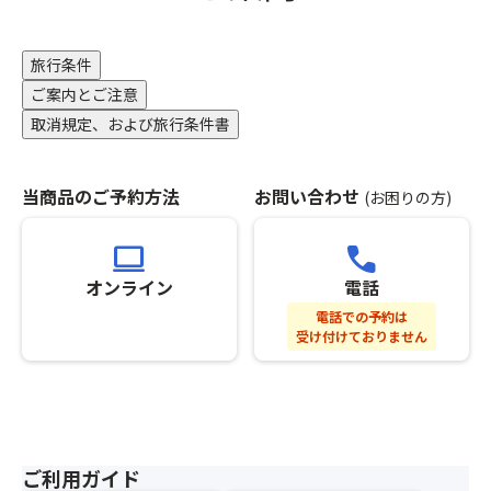
聞
り
と
す
た
ご
本
社
の
な
の
い
購
ツ
の
オ
り
で
方
入
旅行条件
ア
ホ
プ
ま
ご
の
い
ー
ー
ご案内とご注意
シ
す。
注
分
た
と
ム
取消規定、および旅行条件書
ョ
意
の
だ
合
ペ
ン
★
く
ご
く
わ
ー
設
奥
だ
購
必
せ
ジ
定
当商品のご予約方法
お問い合わせ
飛
(お困りの方)
さ
入
要
て
は、
と
騨
い。
を
は
ひ
こ
な
ガ
②「
お
ご
computer
call
と
ち
り
ー
ス
願
ざ
つ
ら
オンライン
電話
ま
デ
座
い
い
の
を
す。
ン
席
致
ま
電話での予約は
募
ク
複
ホ
受け付けておりません
【最
し
せ
集
リ
数
テ
後
ま
ん。
型
ッ
名
ル
部
す。
※
企
ク！
で
焼
座
１
オ
画
ご
岳
席】
グ
プ
旅
参
は、
指
ル
シ
行
加
観
ご利用ガイド
定
ー
ョ
の