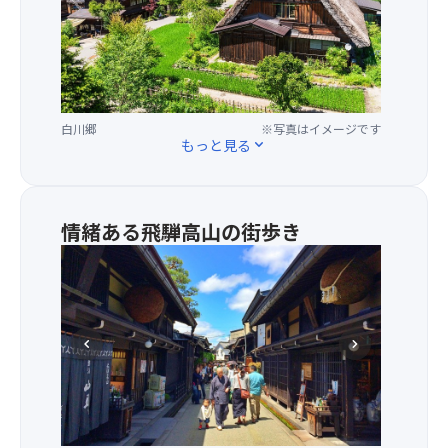
割引後の金額は「ご請求金額合計」よりご確認いた
ら
輝
だけます。その他の対象商品は
こちらから
ご確認く
の
く
ださい。
美
夏
※他クーポンとの併用はできません。
し
山
※ご予約のタイミングにより利用できるクーポンが
い
の
異なります。
景
風
白川郷
※写真はイメージです
※クーポンの詳細は
こちら
をご確認ください。
観
景
もっと見る
expand_more
な
へ！
ど
遊
が
歩
評
道
情緒ある飛騨高山の街歩き
価
に
江
さ
は
戸
れ
可
時
五
憐
代
箇
な
に
山
chevron_left
chevron_right
花々
城
と
が
下
共
咲
町
に
き、
と
世
い
し
界