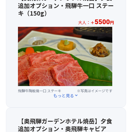
様々
ご
バ
食
追加オプション・飛騨牛一口 ステー
シ
本
な
確
ス
※
ョ
ツ
キ（150g）
趣
認
タ
小
ン
ア
向
く
ー
5500
麦
大人：
＋
円
ー
を
だ
ミ
粉
★☆
A4
の
凝
さ
ナ
ア
お
級
ご
ら
い。
ル」
レ
1
以
予
し
の
ル
人
上
約
た
い
ギ
様
を
と
温
ず
ー
2000
厳
同
泉
れ
の
円
選
時
が
か
対
の
し
に
あ
で
応
追
た
お
り、
降
は
加
飛
申
飽
車
で
料
飛騨牛陶板焼一口 ステーキ
※写真はイメージです
騨
込
き
い
もっと見る
expand_more
き
金
牛
み
る
た
か
で、
を
く
こ
だ
ね
最
気
だ
と
け
ま
後
軽
さ
な
【奥飛騨ガーデンホテル焼岳】夕食
ま
す。
部
に
い。
く
す。
【客
追加オプション・奥飛騨キャビア
の
お
グ
湯