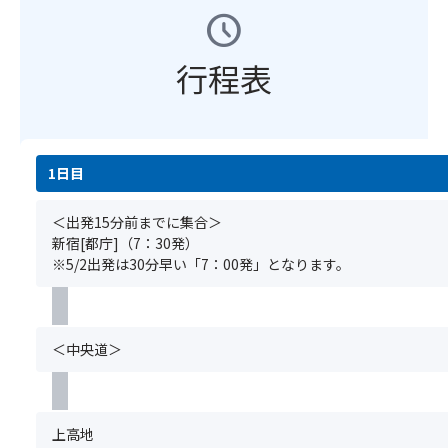
騨
い
す。
の
か
schedule
す
ル
ガ
た
※
お
出
め
ー
ー
し
大
申
会
で
プ
デ
行程表
ま
浴
込
う
す。
全
ン
す。
場
み
こ
員
ホ
ビ
は
が
と
※1
分
テ
タ
男
必
が
名
の
ル
ミ
湯・
要
で
あ
お
焼
1日目
ン・
女
で
き
た
申
岳
ミ
湯・
す。
な
り
し
は、
ネ
混
＜出発15分前までに集合＞
満
い
の
込
観
ラ
浴
新宿[都庁]（7：30発）
席
新
オ
み
光
ル
と
※5/2出発は30分早い「7：00発」となります。
の
鮮
プ
を
経
が
分
場
な
シ
さ
済
豊
か
合
キ
ョ
れ
新
か
れ
は
ャ
ン
な
聞
な
て
＜中央道＞
お
ビ
設
か
社
源
お
申
ア
定
っ
主
泉
り、
込
を
と
た
催
で
「う
い
ぜ
な
場
の
育
ぐ
上高地
た
ひ
り
合
旅