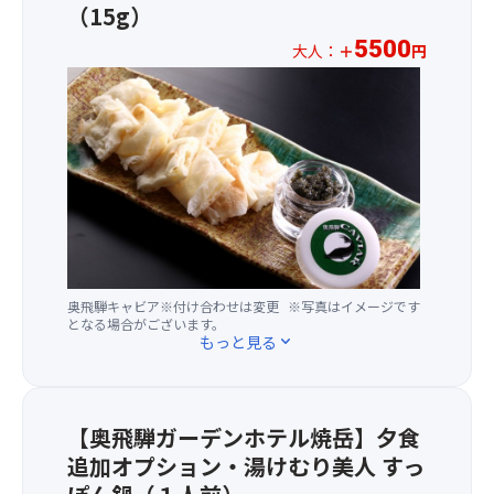
（注
室
座
召
（15g）
ル
め
2）
タ
席
し
ー
ぐ
5500
大人：
＋
円
イ
を
上
プ
り
★
プ
ご
ホ
が
全
を
上
部
用
テ
り
員
お
高
屋
意
ル
い
分
楽
地
指
し
で
た
の
し
散
定
ま
養
だ
お
み
策
な
す
殖
け
申
い
MAP
し
★☆
し
る
込
た
は
（和
【注
て
一
み
だ
こ
室
意
い
口
が
け
ち
ま
事
る
ス
必
ま
ら
た
奥飛騨キャビア※付け合わせは変更
※写真はイメージです
項】
チ
テ
要
す。
となる場合がございます。
か
は
①
ョ
ー
で
※
もっと見る
expand_more
ら
洋
基
ウ
キ
す。
温
ご
室
本
ザ
で
満
泉
確
の
ツ
メ
す。
席
は
認
い
ア
か
ご
の
【奥飛騨ガーデンホテル焼岳】夕食
露
く
ず
ー
ら
同
場
天
追加オプション・湯けむり美人 すっ
だ
れ
の
獲
行
合
風
さ
か