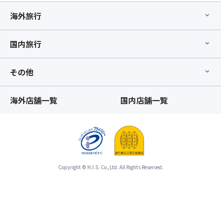
は
て
し
り
と
体
ご
海外旅行
い
て
ま
合
を
ざ
ま
取
す。
わ
取
い
す
り
※
せ
り
国内旅行
ま
★
扱
オ
て
消
せ
観
い
プ
ひ
す
ん。
光
と
シ
と
場
その他
※
経
な
ョ
つ
合、
オ
済
り
ナ
の
お
プ
新
海外店舗一覧
国内店舗一覧
ま
ル
募
申
シ
聞
す。
の
集
込
ョ
社
※「
み
型
み
ン
の
ス
の
企
の
の
ホ
座
お
画
時
お
ー
席
取
旅
期
申
ム
【最
消
行
に
Copyright © H.I.S. Co.,Ltd. All Rights Reserved.
込
ペ
後
は
の
よ
は
ー
部
で
範
り
出
ジ
座
き
囲
取
発
は、
席】
ま
と
消
6
こ
指
せ
し
料