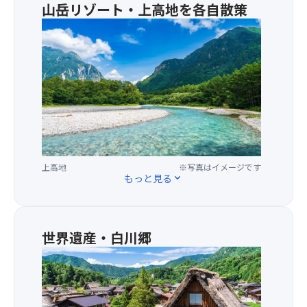
山岳リゾート・上高地を各自散策
2,000円引き
※当コースは上記期間のタイムセール商品の為、売
★5
り切れ次第販売終了となります。
月
≪その他の宿泊・夜行のスーパーサマーセール
中
FINAL2026商品はこちらをクリック≫
旬
か
◆＜オンライン予約限定＞早めの予約がお得！最大
ら
3,000円引きクーポン（宿泊バスツアー）◆
新
【対象旅行代金】お1人様あたり10,000円以上
緑
★クーポン②★出発90日前までの予約で使える！1
に
人あたり2,000円割引クーポン（宿泊バスツアー）
包
【クーポンID】BM9EZA9SRW86YKH4
上高地
※写真はイメージです
ま
もっと見る
expand_more
れ、
★クーポン③★出発60日前までの予約で使える！1
7
人あたり1,000円割引クーポン（宿泊バスツアー）
月
【クーポンID】TEGN8MP8RPM6R222
か
世界遺産・白川郷
ら
※ご予約を進めていただくと、決済ページに「クー
★
は
ポン利用欄」が表示されます。「クーポンを利用す
昔
岩
る」を選択し、上記クーポンIDを入力してくださ
な
肌
い。
が
が