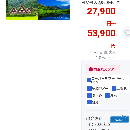
日が最大2,000円引き！
27,900
円
〜
53,900
favor
円
（1~5名1室 大人
1名あたり）
trip
宿泊バスツアー
スーパーサマーセール
FINAL
宿泊ツアー
上高地
夏休み
温泉
紅葉
出発設定
日：2026年5