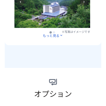
慢
子
原
chevron_left
chevron_right
の
泉
の
な
風
木々
郷・
温
ど
景
が
新
泉
飛
に
色
平
は
騨
癒
を
湯
源
グ
さ
変
温
泉
ル
れ
え
※写真はイメージです
※写真はイメージです
泉
掛
メ
もっと見る
expand_more
な
始
に
け
の
が
め、
あ
流
食
ら
11
る
し！
べ
散
月
温
神
歩
策
上
泉
秘
き
を
旬
宿。
的
や、
お
頃
100
な
古
楽
ま
源
エ
民
し
で
泉
メ
家
み
紅
か
ラ
を
い
葉・
け
ル
利
オプション
た
黄
流
ド
用
だ
葉
し
色
し
け
を
の
を
た
ま