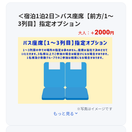
楽
庭
し
カ
す。
し
園
た
フ
★
め
露
＜宿泊1泊2日＞バス座席【前方/1～
庭
ェ・
白
ま
天
3列目】指定オプション
園
雑
川
す
風
露
貨
郷
♪
2000
呂・
大人：
＋
円
天
店・
散
【例
う
★☆
風
酒
策
年
ぐ
お
呂
造
MAP
の
い
1
「う
な
は
紅
す
人
ぐ
ど
こ
葉・
の
様
い
思
ち
黄
湯
2,00
す
い
ら
葉
な
円
の
思
か
見
ど
の
湯」
い
ら
頃：
9
追
は、
の
ご
10
種
加
ビ
散
確
月
の
料
タ
策
認
中
源
金
※写真はイメージです
ミ
を
く
旬
泉
もっと見る
expand_more
で、
ン
お
だ
～
秘
前
や
楽
さ
11
湯
方
ミ
し
い。
月
露