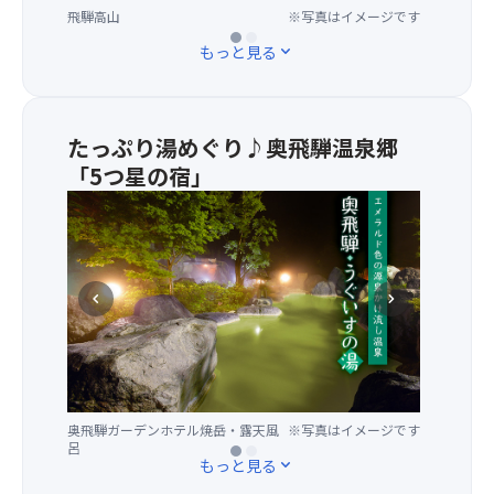
よ
飛騨高山
飛騨高山食べ歩き※旅行代金に含ま
※写真はイメージです
※写真はイメージです
て
遺
い
れておりません。
栄
産
よ
もっと見る
expand_more
え
に
シ
た
登
ー
高
録
ズ
山
さ
ン
たっぷり湯めぐり♪奥飛騨温泉郷
の
れ
の
「5つ星の宿」
「古
て
到
奥
い
い
来
飛
町
ま
で
騨
並
す。
す！
温
み」
一
夏
泉
は
chevron_left
chevron_right
般
の
郷
ど
公
平
で
こ
開
均
も
を
を
最
最
撮
行
高
大
っ
っ
気
奥飛騨ガーデンホテル焼岳・露天風
※写真はイメージです
※写真はイメージです
級
て
て
温
呂
の
も
い
は
もっと見る
expand_more
規
写
る
20℃