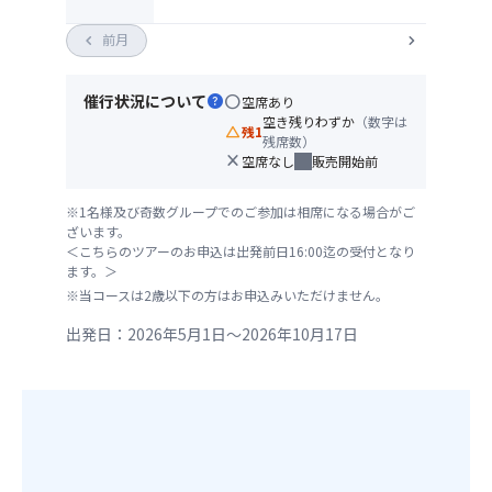
chevron_left
前月
chevron_right
催行状況について
help
circle
空席あり
空き残りわずか
（数字は
change_history
残1
残席数）
close
空席なし
販売開始前
※1名様及び奇数グループでのご参加は相席になる場合がご
ざいます。
＜こちらのツアーのお申込は出発前日16:00迄の受付となり
ます。＞
※当コースは2歳以下の方はお申込みいただけません。
出発日：2026年5月1日～2026年10月17日