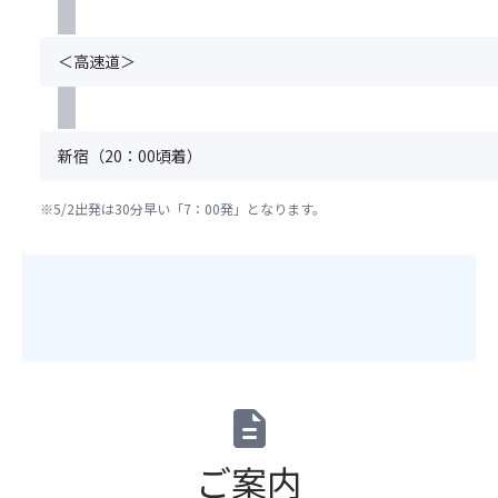
分
定
の
方
年
富
で
の
と
分
指
度
で
ご
お
な
の
定
「5
＜高速道＞
心
着
申
り
ご
オ
つ
も
用
し
ま
購
プ
星
体
を
込
す。
入
シ
の
も
お
み
複
を
ョ
宿」
新宿（20：00頃着）
癒
願
を
数
お
ン」
に
さ
い
さ
名
願
の
認
れ
し
※5/2出発は30分早い「7：00発」となります。
れ
で
い
お
定
る
ま
な
ご
致
手
さ
こ
す。
か
参
し
配
れ
と
22：
っ
加
ま
が
て
で
00
た
の
す。
完
い
し
～
場
場
１
了
ま
ょ
6：
合
合、
グ
し
す！
う。
00
は
お
ル
た
観
は
席
付
ー
時
光
description
※1
女
が
け
プ
点
経
名
性
離
に
皆
以
済
あ
専
ご案内
れ
な
様
降、
新
た
用
ま
り
が
基