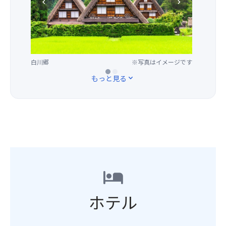
chevron_left
chevron_right
大
部
の
自
ダ
建
然
ム
物
に
へ！
が
感
豪
残
動！
快
白川郷
飛騨高山※食べ歩きは旅行代金に含
※写真はイメージです
※写真はイメージです
る
個
まれておりません。
な
白
人
もっと見る
expand_more
水
川
で
煙
郷
は
を
は、
大
あ
昔
変
げ
な
な
な
が
ア
が
ら
ル
ら
の
ペ
吹
美
hotel
ン
き
し
ル
出
い
ー
ホテル
さ
景
ト
れ
観
の
る
な
旅