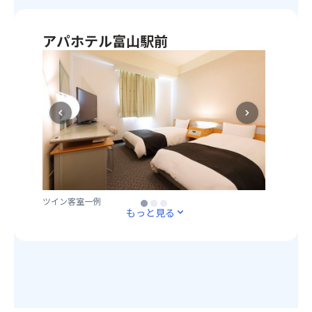
大
ど
は、
迫
が
す
力
アパホテル富山駅前
評
べ
の
価
て
富
放
さ
お
山
水
れ
任
駅
は
五
せ
か
必
箇
chevron_left
chevron_right
の
ら
見！
山
バ
徒
毎
と
ス
歩
秒
共
ツ
8
10
に
ア
分！
ト
世
ー
大
ン
界
ツイン客室一例
大浴場内風呂
大浴場露天風呂
※写真はイメージです
※写真はイメージです
が
浴
も
もっと見る
expand_more
遺
お
場
の
産
す
付
水
に
す
で
が
登
め！
ゆ
霧
録
っ
状
さ
訪
た
に
れ
れ
り