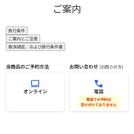
を
に
※
さ
ご案内
騨
確
消
グ
い。
グ
認
臭
ル
②「
ル
で
対
ー
ス
メ
き
応
プ
座
旅行条件
の
ま
を
全
席
食
ご案内とご注意
す！
さ
員
前
べ
標
せ
分
取消規定、および旅行条件書
方
歩
高
て
の
指
き
差
い
お
定
や、
が
た
申
当商品のご予約方法
お問い合わせ
オ
(お困りの方)
古
あ
だ
し
プ
民
る
き
込
シ
computer
call
家
か
ま
み
ョ
を
ら
す。
を
オンライン
電話
ン」
利
こ
※
さ
の
電話での予約は
用
そ
ホ
れ
お
受け付けておりません
し
時
テ
な
手
た
期
ル
か
配
カ
を
は
っ
が
フ
ず
2
た
完
ェ・
ら
名