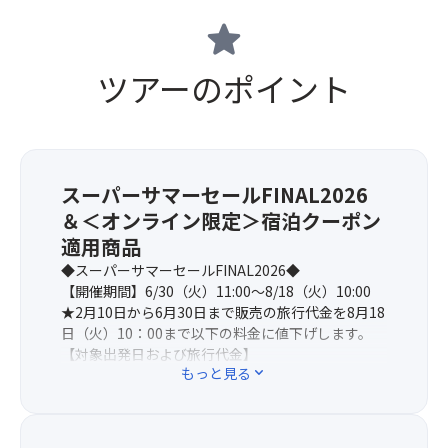
star
ツアーのポイント
スーパーサマーセールFINAL2026
＆＜オンライン限定＞宿泊クーポン
適用商品
◆スーパーサマーセールFINAL2026◆
【開催期間】6/30（火）11:00～8/18（火）10:00
★2月10日から6月30日まで販売の旅行代金を8月18
日（火）10：00まで以下の料金に値下げします。
【対象出発日および旅行代金】
もっと見る
expand_more
全出発日：36,900～45,900円→おひとり様2,000円
引き
※当コースは上記期間のタイムセール商品の為、売
り切れ次第販売終了となります。