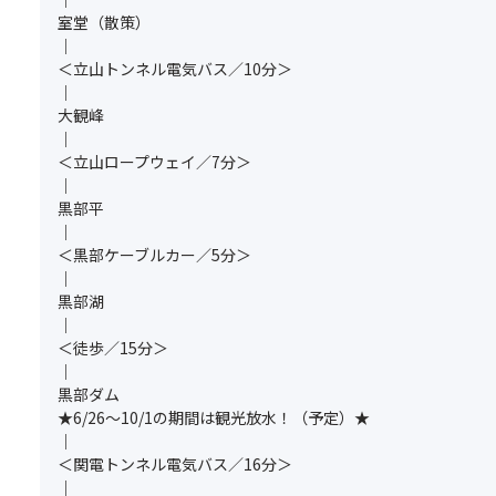
い。
セ
ん。
し
ー
（空
室堂（散策）
グ
ル
て
ズ
室
｜
ル
待
栄
ン
状
＜立山トンネル電気バス／10分＞
ー
ち
え
を
況
｜
プ
不
た
迎
に
大観峰
全
可）
高
え
よ
｜
員
※
山
ま
り
＜立山ロープウェイ／7分＞
分
グ
の
す。
ご
｜
の
ル
「古
例
希
黒部平
お
ー
い
年
望
｜
申
プ
町
9
に
＜黒部ケーブルカー／5分＞
込
全
並
月
沿
｜
み
員
み」
中
え
黒部湖
が
分
は
旬
な
｜
必
の
ど
頃
い
＜徒歩／15分＞
要
お
こ
よ
場
｜
で
申
を
り
合
黒部ダム
す。
し
撮
室
も
★6/26～10/1の期間は観光放水！（予定）★
満
込
っ
堂
ご
｜
席
み
て
付
ざ
＜関電トンネル電気バス／16分＞
の
を
も
近
い
｜
場
さ