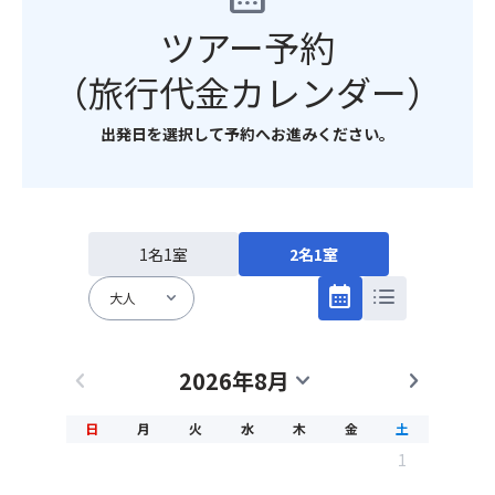
ツアー予約
（旅行代金カレンダー）
出発日を選択して予約へお進みください。
1名1室
2名1室
calendar_month
list
expand_more
大人
2026年8月
chevron_left
expand_more
chevron_right
日
月
火
水
木
金
土
1