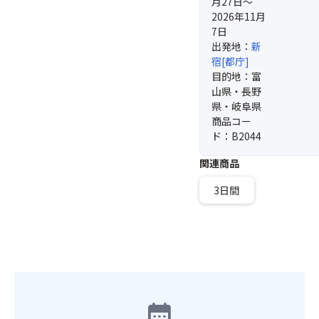
月27日～
2026年11月
7日
出発地：
新
宿[都庁]
目的地：富
山県・長野
県・岐阜県
商品コー
ド：B2044
関連商品
3日間
calendar_month