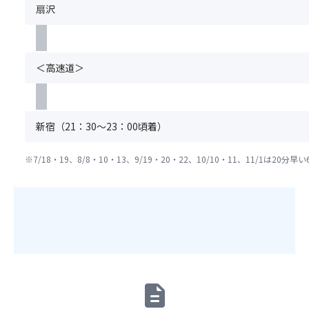
写
か
ま
扇沢
合
れ
真
ら
す）
は
な
映
紅
※
お
か
え
葉
喫
申
っ
抜
が
煙
＜高速道＞
込
た
群！
開
ル
い
場
飛
始
ー
た
合
騨
し、
ム
だ
は
牛
早
と
け
新宿（21：30～23：00頃着）
席
握
け
な
ま
が
り
れ
る
せ
離
※7/18・19、8/8・10・13、9/19・20・22、10/10・11、11/1は20
寿
ば
場
ん。
れ
司・
9
合
（キ
ま
み
月
は
ャ
す
た
下
す
ン
の
ら
旬
べ
セ
で
し
か
て
ル
ご
団
ら
の
待
注
子
初
お
ち
意
な
冠
部
不
description
く
ど
雪
屋
可）
だ
飛