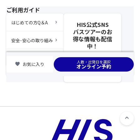
場
了
雑
し
1
合
し
ご利用ガイド
貨
な
室
は
た
店・
が
ご
席
時
chevron_right
はじめての方Q＆A
HIS公式SNS
酒
ら
希
が
点
造
バスツアーのお
様々
望
離
以
な
得な情報も配信
な
で
れ
chevron_right
安全･安心の取り組み
降、
ど、
中！
紅
も
ま
基
お
葉
お
す
本
楽
chevron_right
集合場所
を
部
の
ツ
人数・出発日を選択
し
favorite
お気に入り
楽
屋
オンライン予約
で
ア
み
し
が
ご
ー
が
め
複
注
と
い
る
数
意
合
っ
立
に
く
わ
ぱ
山
分
だ
せ
い
黒
か
さ
て
♪
部
れ
い。
ひ
【例
ア
る
②「
と
年
ル
場
ス
つ
の
ペ
合
座
の
紅
ン
が
席
募