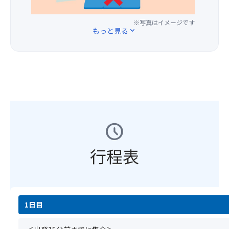
後
す
動
が
気
ブ・
部
★☆
で
ら
候
ト
座
※写真はイメージです
【注
す！
散
もっと見る
expand_more
が
イ
席】
意
【黒
策
続
レ
指
事
部
を
き
付、
定
項】
ダ
お
ま
洋
オ
①
ム
楽
す。
室
プ
基
観
し
室
(ツ
シ
本
光
み
堂
イ
ョ
ツ
放
い
平
ン)
ン
ア
水
た
の
最
ー
期
schedule
だ
み
大
★☆
の
間：
け
く
収
お
ご
6
ま
り
容
行程表
1
予
月
す。
が
人
人
約
26
【例
池
数：
様
と
日
年
で
2
2000
同
～
の
は
名
円
時
10
紅
雪
19
の
1日目
に
月
葉
が
㎡
追
お
15
の
解
バ
加
申