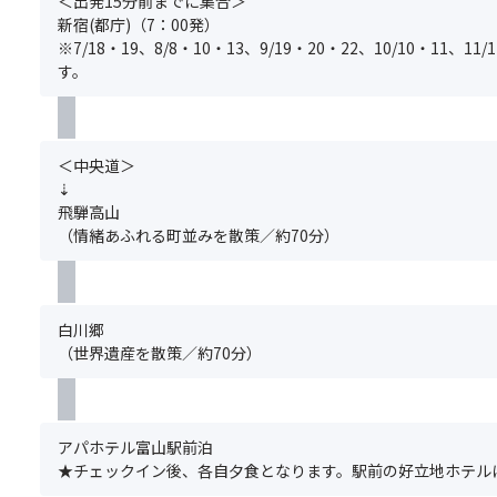
＜出発15分前までに集合＞
日
時
け、
ス
料
込
新宿(都庁)（7：00発）
（予
期】
壮
タ
金
み
※7/18・19、8/8・10・13、9/19・20・22、10/10・11、
定）
10
大
ブ・
で、
く
す。
※
月
な
ト
最
だ
黒
中
景
イ
後
さ
部
旬
色
レ
部
い。
ダ
～
が
付
の
グ
＜中央道＞
ム
11
広
※
座
ル
⇣
の
月
が
お
席
ー
飛騨高山
観
上
り
部
を
プ
（情緒あふれる町並みを散策／約70分）
光
旬
ま
屋
ご
全
放
す。
は
用
員
水
★
【秋
禁
意
分
は
白
ア
煙
し
の
白川郷
悪
川
ル
ま
ま
お
（世界遺産を散策／約70分）
天
郷
ペ
た
す
申
候
散
ン
は
★☆
込
等
策
ル
喫
【注
み
に
MAP
ー
煙
意
が
よ
アパホテル富山駅前泊
は
ト
と
事
必
り
★チェックイン後、各自夕食となります。駅前の好立地ホテル
こ
の
な
項】
要
中
ち