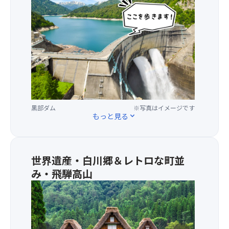
ださい。
一
乗
※他クーポンとの併用はできません。
度
り
※ご予約のタイミングにより利用できるクーポンが
は
物
異なります。
見
を
※クーポンの詳細は
こちら
をご確認ください。
て
乗
み
り
た
継
い！
い
日
で
本
通
黒部ダム
※写真はイメージです
最
り
もっと見る
expand_more
大
抜
級
け！
の
次々
ス
と
世界遺産・白川郷＆レトロな町並
ケ
変
み・飛騨高山
ー
わ
ル
★
る
を
合
景
誇
掌
色
る
造
と
黒
り