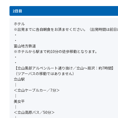
紅
り
①
で
止
ら
葉
ま
基
す。
と
2日目
か
は
す。
本
満
な
ら
北
※
ツ
席
る
ご
海
禁
ホテル
ア
の
場
確
道・
煙・
※出発までに各自朝食をお済ませください。（出発時間は前日
ー
場
合
認
大
喫
・
の
合
が
く
雪
煙
・
ご
は
あ
だ
山
の
富山地方鉄道
予
お
り
さ
と
ご
※ホテルから駅まで約10分の徒歩移動となります。
約
申
ま
い。
並
希
・
と
込
す。
び
望
・
同
い
そ
★
日
は
【立山黒部アルペンルート通り抜け／立山～扇沢：約7時間】
時
た
の
江
本
8
（ツアーバスの移動ではありません）
に
だ
際
戸
で
日
立山駅
お
け
返
時
1
前
｜
申
ま
金
代
番
ま
＜立山ケーブルカー／7分＞
込
せ
は
に
早
で
｜
み
ん。
あ
城
い
承
美女平
く
（キ
り
下
紅
り
｜
だ
ャ
ま
町
葉
ま
＜立山高原バス／50分＞
さ
ン
せ
と
シ
す
｜