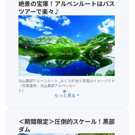
絶景の宝庫！アルペンルートはバス
≪その他の宿泊・夜行のスーパーサマーセール
FINAL2026商品はこちらをクリック≫
ツアーで楽々♪
富
◆＜オンライン予約限定＞早めの予約がお得！最大
山
3,000円引きクーポン（宿泊バスツアー）◆
県
と
【対象旅行代金】お1人様あたり10,000円以上
長
chevron_left
chevron_right
★クーポン②★出発90日前までの予約で使える！1
野
人あたり2,000円割引クーポン（宿泊バスツアー）
県
【クーポンID】BM9EZA9SRW86YKH4
を
結
★クーポン③★出発60日前までの予約で使える！1
ぶ
人あたり1,000円割引クーポン（宿泊バスツアー）
立山黒部アルペンルート_みくりが池
立山黒部アルペンルート_立山ロープ
※写真はイメージです
※写真はイメージです
山
【クーポンID】TEGN8MP8RPM6R222
（写真提供：立山黒部アルペンルー
ウェイ（写真提供：立山黒部アルペ
岳
ト）
ンルート）
ル
もっと見る
expand_more
※ご予約を進めていただくと、決済ページに「クー
ー
ポン利用欄」が表示されます。「クーポンを利用す
ト
る」を選択し、上記クーポンIDを入力してくださ
を
い。
6
＜期間限定＞圧倒的スケール！黒部
割引後の金額は「ご請求金額合計」よりご確認いた
つ
ダム
だけます。その他の対象商品は
こちらから
ご確認く
の