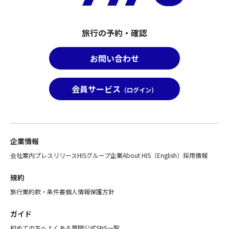
葉
ル
あ
【最
集
時
ー
り
後
型
期】
ト
ま
部
企
旅行の予約・確認
10
に
す。
座
画
月
ぜ
（分
席】
旅
下
お問い合わせ
ひ
か
指
行
旬
お
れ
定
の
～
出
る
オ
範
会員サービス
11
（ログイン）
か
場
プ
囲
月
け
合
シ
と
上
く
は
ョ
し
旬
だ
前
ン」
て
さ
日
の
取
企業情報
★
い。
ま
お
り
飛
会社案内
プレスリリース
HISグループ企業
About HIS（English）
採用情報
【例
で
手
扱
騨
年
に
配
い
高
規約
の
ご
が
と
山
紅
連
完
な
旅行業約款・条件書
個人情報保護方針
散
葉
絡
了
り
策
の
し
し
ま
ガイド
MAP
見
ま
た
す。
初めての方へ
よくある質問
公式SNS一覧
は