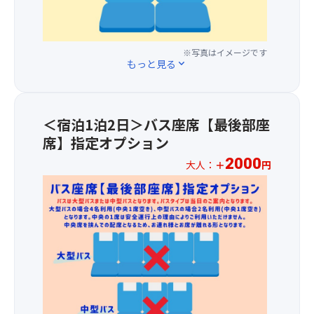
夏
【お
追
と
ど
は
部
加
も
多
高
屋】
料
♪
く
山
洋
金
※写真はイメージです
え
の
植
室
もっと見る
expand_more
で、
ん
家
物
(シ
前
堤
屋
の
ン
方
か
が
宝
グ
1
ら
点
庫！
ル)
＜宿泊1泊2日＞バス座席【最後部座
～
望
在
平
最
席】指定オプション
3
む
し
均
大
列
北
て
2000
大人：
＋
円
気
収
目
ア
お
温
容
＜
の
ル
り、
は
人
宿
座
プ
原
約
数：
泊
席
ス
風
15
1
＞
を
の
景
度
名
バ
ご
絶
に
で
12
ス
用
景
癒
爽
㎡
座
意
に
さ
や
バ
席
し
も
れ
か
ス
【最
ま
感
な
な
タ