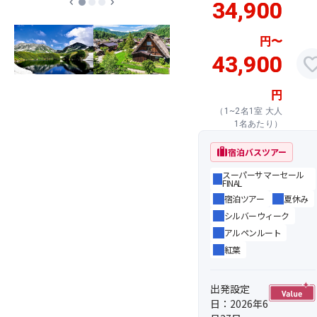
chevron_left
chevron_right
34,900
円
〜
43,900
favor
円
（1~2名1室 大人
1名あたり）
trip
宿泊バスツアー
スーパーサマーセール
FINAL
宿泊ツアー
夏休み
シルバーウィーク
アルペンルート
紅葉
出発設定
日：2026年6