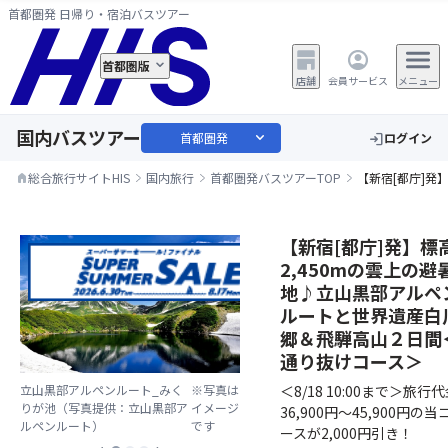
首都圏発 日帰り・宿泊バスツアー
首都圏版
店舗
会員サービス
メニュー
国内バスツアー
expand_more
首都圏発
ログイン
login
総合旅行サイトHIS
国内旅行
首都圏発バスツアーTOP
【新宿[都庁]発
home
【新宿[都庁]発】標
2,450mの雲上の避
地♪立山黒部アルペ
ルートと世界遺産白
郷＆飛騨高山２日間
通り抜けコース＞
＜8/18 10:00まで＞旅行
立山黒部アルペンルート_みく
※写真は
りが池（写真提供：立山黒部ア
イメージ
36,900円～45,900円の当
ルペンルート）
です
ースが2,000円引き！