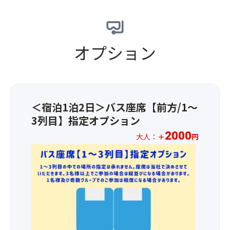
な
て
る
と
っ
い
時
旅
て
ま
期
の
放
す。
に
疲
水
オプション
一
よ
れ
さ
般
り
を
れ、
公
様々
癒
晴
開
な
し
れ
を
姿
て
た
行
を
い
＜宿泊1泊2日＞バス座席【前方/1～
日
っ
見
た
3列目】指定オプション
に
て
る
だ
は
い
2000
こ
け
大人：
＋
円
綺
る
と
ま
★☆
麗
民
が
す。
お
な
家、
で
1
虹
民
き
【お
人
が
宿、
ま
食
様
か
食
す
事】
2,00
か
事
♪
な
円
る
処
【夏
し
の
こ
な