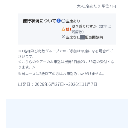
大人1名あたり
単位：円
催行状況について
help
circle
空席あり
空き残りわずか
（数字は
change_history
残1
残席数）
close
空席なし
販売開始前
※1名様及び奇数グループでのご参加は相席になる場合がご
ざいます。
＜こちらのツアーのお申込は出発3日前23：59迄の受付とな
ります。＞
※当コースは2歳以下の方はお申込みいただけません。
出発日：2026年6月27日～2026年11月7日