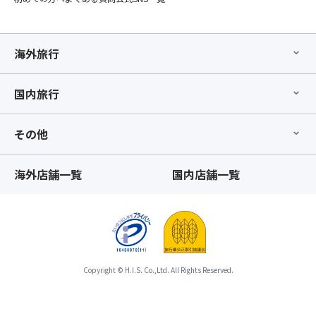
頃】
す）
時
※「
こ
室
※1
点
ス
ち
堂
名
以
座
ら
平：
1
降、
海外旅行
席
か
9
室
基
前
ら
月
利
本
方
ご
下
用
国内旅行
ツ
指
確
旬
の
ア
定
認
～
場
ー
オ
その他
く
10
合
と
プ
だ
月
は
合
シ
さ
上
シ
わ
ョ
海外店舗一覧
国内店舗一覧
い。
旬
ン
せ
ン」
大
グ
て
が
観
ル
ひ
お
峰
ベ
と
取
～
ッ
つ
り
黒
ド
の
で
部
1
Copyright © H.I.S. Co.,Ltd. All Rights Reserved.
募
き
平：
台
集
ず、
9
と
型
お
月
な