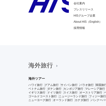
会社案内
プレスリリース
HISグループ企業
About HIS（English）
採用情報
海外旅行
海外ツアー
ハワイ旅行
グアム旅行
サイパン旅行
パラオ旅行
韓国旅
ベトナム旅行
ダナン旅行
カンボジア旅行
マレーシア旅行
イギリス旅行
ドイツ旅行
スイス旅行
オーストリア旅行
ゴールドコースト旅行
ニュージーランド旅行
フィジー旅行
ニューヨーク旅行
オーランド旅行
カナダ旅行
バンクーバ