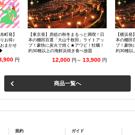
糸町発】
【東京発】房総の秋冬まるっと満喫！日
【横浜発
りお得♪
本の棚田百選「大山千枚田」ライトアッ
本の棚田
おまかせ
プ！豪快に炭火で焼く★アワビ！牡蠣！
プ！豪快
◆
約30種以上の海鮮浜焼き食べ放題
約30種
8,900
12,000
13,900
円
円～
円
商品一覧へ
規約
ガイド