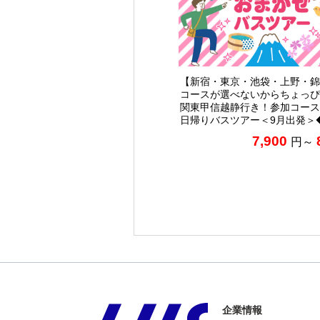
【新宿・東京・池袋・上野・錦
コースが選べないからちょっぴ
関東甲信越静行き！参加コース
日帰りバスツアー＜9月出発＞
7,900
円～
企業情報