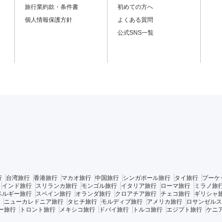
旅行業約款・条件書
初めての方へ
個人情報保護方針
よくある質問
公式SNS一覧
行
台湾旅行
香港旅行
マカオ旅行
中国旅行
シンガポール旅行
タイ旅行
プーケ
インド旅行
スリランカ旅行
モンゴル旅行
イタリア旅行
ローマ旅行
ミラノ旅
ベルギー旅行
スペイン旅行
オランダ旅行
クロアチア旅行
チェコ旅行
ギリシャ
ニューカレドニア旅行
タヒチ旅行
モルディブ旅行
アメリカ旅行
ロサンゼルス
ー旅行
トロント旅行
メキシコ旅行
ドバイ旅行
トルコ旅行
エジプト旅行
ケニ