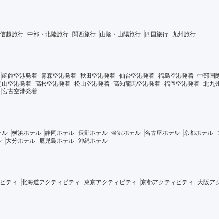
信越旅行
中部・北陸旅行
関西旅行
山陰・山陽旅行
四国旅行
九州旅行
函館空港発着
青森空港発着
秋田空港発着
仙台空港発着
福島空港発着
中部国
岡山空港発着
高松空港発着
松山空港発着
高知龍馬空港発着
福岡空港発着
北九
宮古空港発着
テル
横浜ホテル
静岡ホテル
長野ホテル
金沢ホテル
名古屋ホテル
京都ホテル
ル
大分ホテル
鹿児島ホテル
沖縄ホテル
ビティ
北海道アクティビティ
東京アクティビティ
京都アクティビティ
大阪ア