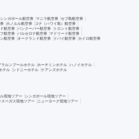
シンガポール航空券
マニラ航空券
セブ島航空券
券
ホノルル航空券
コナ（ハワイ島）航空券
ド航空券
バンクーバー航空券
トロント航空券
フ航空券
バルセロナ航空券
マドリード航空券
ン航空券
オークランド航空券
ドバイ航空券
カイロ航空券
アラルンプールホテル
ホーチミンホテル
ハノイホテル
ホテル
シドニーホテル
ケアンズホテル
ル現地ツアー
シンガポール現地ツアー
ラスベガス現地ツアー
ニューヨーク現地ツアー