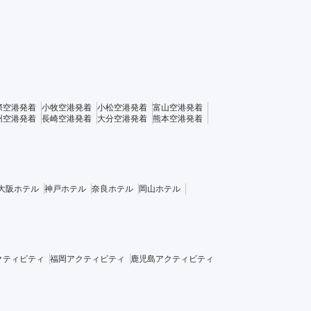
際空港発着
小牧空港発着
小松空港発着
富山空港発着
州空港発着
長崎空港発着
大分空港発着
熊本空港発着
大阪ホテル
神戸ホテル
奈良ホテル
岡山ホテル
クティビティ
福岡アクティビティ
鹿児島アクティビティ