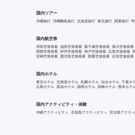
国内ツアー
沖縄旅行
沖縄離島旅行
北海道旅行
東北旅行
関東旅行
甲
国内航空券
羽田空港発着
成田空港発着
新千歳空港発着
旭川空港発着
関西空港発着
伊丹空港発着
神戸空港発着
広島空港発着
宮崎空港発着
鹿児島空港発着
那覇空港発着
石垣空港発着
国内ホテル
東京ホテル
北海道ホテル
札幌ホテル
仙台ホテル
千葉ホ
広島ホテル
高知ホテル
福岡ホテル
長崎ホテル
熊本ホテ
国内アクティビティ・体験
沖縄アクティビティ
石垣島アクティビティ
宮古島アクティ