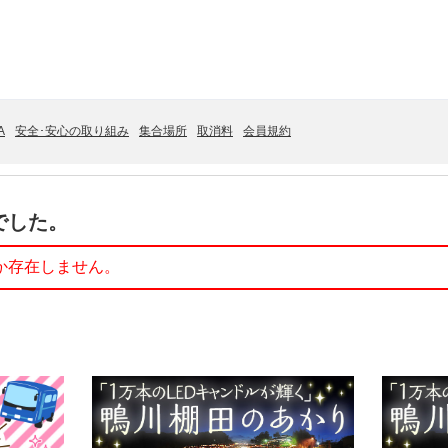
A
安全･安心の取り組み
集合場所
取消料
会員規約
でした。
か存在しません。