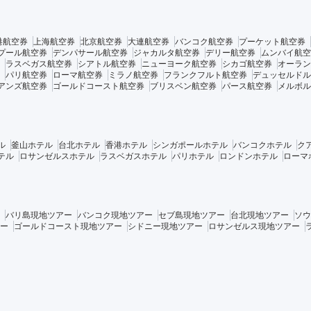
港航空券
上海航空券
北京航空券
大連航空券
バンコク航空券
プーケット航空券
プール航空券
デンパサール航空券
ジャカルタ航空券
デリー航空券
ムンバイ航空
ラスベガス航空券
シアトル航空券
ニューヨーク航空券
シカゴ航空券
オーラン
パリ航空券
ローマ航空券
ミラノ航空券
フランクフルト航空券
デュッセルドル
アンズ航空券
ゴールドコースト航空券
ブリスベン航空券
パース航空券
メルボル
ル
釜山ホテル
台北ホテル
香港ホテル
シンガポールホテル
バンコクホテル
ク
テル
ロサンゼルスホテル
ラスベガスホテル
パリホテル
ロンドンホテル
ローマ
バリ島現地ツアー
バンコク現地ツアー
セブ島現地ツアー
台北現地ツアー
ソウ
ー
ゴールドコースト現地ツアー
シドニー現地ツアー
ロサンゼルス現地ツアー