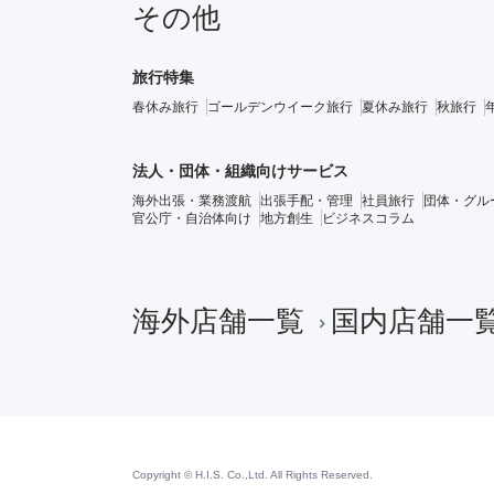
その他
旅行特集
春休み旅行
ゴールデンウイーク旅行
夏休み旅行
秋旅行
法人・団体・組織向けサービス
海外出張・業務渡航
出張手配・管理
社員旅行
団体・グル
官公庁・自治体向け
地方創生
ビジネスコラム
海外店舗一覧
国内店舗一
Copyright © H.I.S. Co.,Ltd. All Rights Reserved.