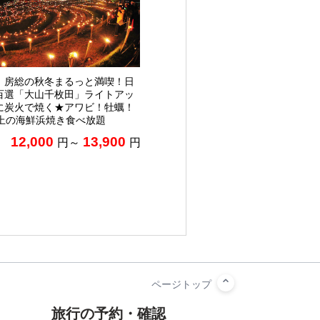
】房総の秋冬まるっと満喫！日
百選「大山千枚田」ライトアッ
に炭火で焼く★アワビ！牡蠣！
以上の海鮮浜焼き食べ放題
12,000
13,900
円～
円
旅行の予約・確認