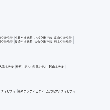
際空港発着
小牧空港発着
小松空港発着
富山空港発着
州空港発着
長崎空港発着
大分空港発着
熊本空港発着
大阪ホテル
神戸ホテル
奈良ホテル
岡山ホテル
クティビティ
福岡アクティビティ
鹿児島アクティビティ