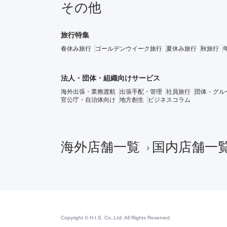
その他
旅行特集
春休み旅行
ゴールデンウイーク旅行
夏休み旅行
秋旅行
法人・団体・組織向けサービス
海外出張・業務渡航
出張手配・管理
社員旅行
団体・グル
官公庁・自治体向け
地方創生
ビジネスコラム
海外店舗一覧
国内店舗一
Copyright © H.I.S. Co.,Ltd. All Rights Reserved.