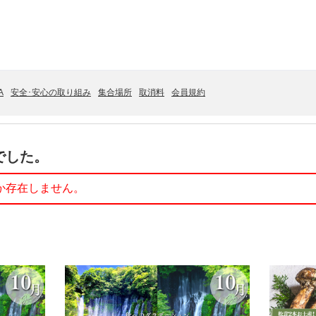
A
安全･安心の取り組み
集合場所
取消料
会員規約
でした。
か存在しません。