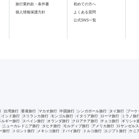
旅行業約款・条件書
初めての方へ
個人情報保護方針
よくある質問
公式SNS一覧
行
台湾旅行
香港旅行
マカオ旅行
中国旅行
シンガポール旅行
タイ旅行
プーケ
インド旅行
スリランカ旅行
モンゴル旅行
イタリア旅行
ローマ旅行
ミラノ旅
ベルギー旅行
スペイン旅行
オランダ旅行
クロアチア旅行
チェコ旅行
ギリシャ
ニューカレドニア旅行
タヒチ旅行
モルディブ旅行
アメリカ旅行
ロサンゼルス
ー旅行
トロント旅行
メキシコ旅行
ドバイ旅行
トルコ旅行
エジプト旅行
ケニ