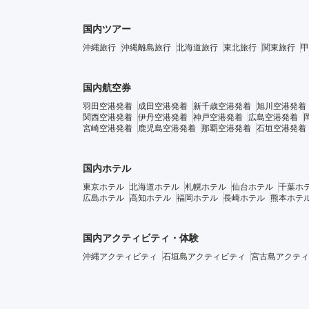
国内ツアー
沖縄旅行
沖縄離島旅行
北海道旅行
東北旅行
関東旅行
甲
国内航空券
羽田空港発着
成田空港発着
新千歳空港発着
旭川空港発着
関西空港発着
伊丹空港発着
神戸空港発着
広島空港発着
宮崎空港発着
鹿児島空港発着
那覇空港発着
石垣空港発着
国内ホテル
東京ホテル
北海道ホテル
札幌ホテル
仙台ホテル
千葉ホ
広島ホテル
高知ホテル
福岡ホテル
長崎ホテル
熊本ホテ
国内アクティビティ・体験
沖縄アクティビティ
石垣島アクティビティ
宮古島アクティ