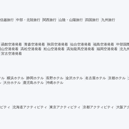
信越旅行
中部・北陸旅行
関西旅行
山陰・山陽旅行
四国旅行
九州旅行
函館空港発着
青森空港発着
秋田空港発着
仙台空港発着
福島空港発着
中部国
岡山空港発着
高松空港発着
松山空港発着
高知龍馬空港発着
福岡空港発着
北九
宮古空港発着
テル
横浜ホテル
静岡ホテル
長野ホテル
金沢ホテル
名古屋ホテル
京都ホテル
ル
大分ホテル
鹿児島ホテル
沖縄ホテル
ビティ
北海道アクティビティ
東京アクティビティ
京都アクティビティ
大阪ア