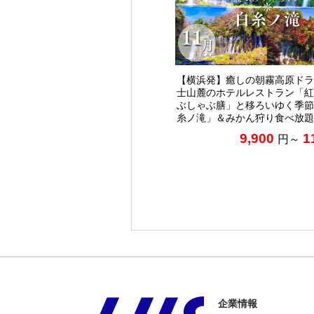
【横浜発】癒しの朝霧高原ドラ
士山麓のホテルレストラン「紅
ぶしゃぶ膳」と移ろいゆく季節
糸ノ滝」＆みかん狩り食べ放題
9,900
1
円～
企業情報