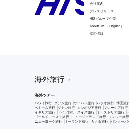
会社案内
プレスリリース
HISグループ企業
About HIS（English）
採用情報
海外旅行
海外ツアー
ハワイ旅行
グアム旅行
サイパン旅行
パラオ旅行
韓国旅
ベトナム旅行
ダナン旅行
カンボジア旅行
マレーシア旅行
イギリス旅行
ドイツ旅行
スイス旅行
オーストリア旅行
ゴールドコースト旅行
ニュージーランド旅行
フィジー旅行
ニューヨーク旅行
オーランド旅行
カナダ旅行
バンクーバ