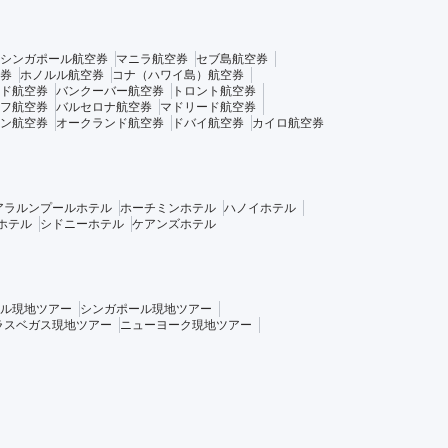
シンガポール航空券
マニラ航空券
セブ島航空券
券
ホノルル航空券
コナ（ハワイ島）航空券
ド航空券
バンクーバー航空券
トロント航空券
フ航空券
バルセロナ航空券
マドリード航空券
ン航空券
オークランド航空券
ドバイ航空券
カイロ航空券
アラルンプールホテル
ホーチミンホテル
ハノイホテル
ホテル
シドニーホテル
ケアンズホテル
ル現地ツアー
シンガポール現地ツアー
ラスベガス現地ツアー
ニューヨーク現地ツアー