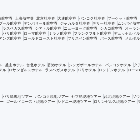
港航空券
上海航空券
北京航空券
大連航空券
バンコク航空券
プーケット航空券
プール航空券
デンパサール航空券
ジャカルタ航空券
デリー航空券
ムンバイ航空
ラスベガス航空券
シアトル航空券
ニューヨーク航空券
シカゴ航空券
オーラン
パリ航空券
ローマ航空券
ミラノ航空券
フランクフルト航空券
デュッセルドル
アンズ航空券
ゴールドコースト航空券
ブリスベン航空券
パース航空券
メルボル
ル
釜山ホテル
台北ホテル
香港ホテル
シンガポールホテル
バンコクホテル
ク
テル
ロサンゼルスホテル
ラスベガスホテル
パリホテル
ロンドンホテル
ローマ
バリ島現地ツアー
バンコク現地ツアー
セブ島現地ツアー
台北現地ツアー
ソウ
ー
ゴールドコースト現地ツアー
シドニー現地ツアー
ロサンゼルス現地ツアー