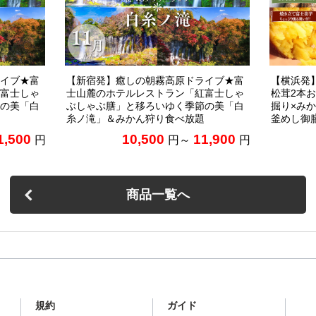
イブ★富
【新宿発】癒しの朝霧高原ドライブ★富
【横浜発
富士しゃ
士山麓のホテルレストラン「紅富士しゃ
松茸2本
の美「白
ぶしゃぶ膳」と移ろいゆく季節の美「白
掘り×み
糸ノ滝」＆みかん狩り食べ放題
釜めし御
1,500
10,500
11,900
円
円～
円
商品一覧へ
規約
ガイド