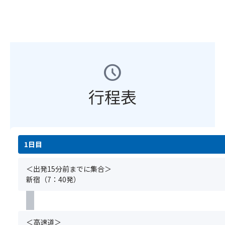
楽
貝、
す。
湾・
部
①
し
炙
蛇
三
の
基
ん
り、
口
保
座
本
で
軍
を
松
席
ツ
い
艦
ひ
原
を
ア
た
(生
ね
な
ご
ー
schedule
だ
し
っ
ど
用
の
く
ら
た
360
意
ご
こ
す・
ら、
行程表
度
し
予
と
生
ま
の
ま
約
も
桜
さ
大
す
と
で
海
か
パ
★☆
同
き
老・
み
ノ
【注
時
ま
い
か
ラ
意
1日目
に
す！
く
ん
マ
事
お
運
ら
ジ
が
項】
申
＜出発15分前までに集合＞
が
な
ュ
広
①
込
新宿（7：40発）
良
ど)、
ー
が
基
み
け
巻
ス
り
本
く
れ
物
が
ま
ツ
だ
ば
(鉄
出
す！
ア
さ
＜高速道＞
イ