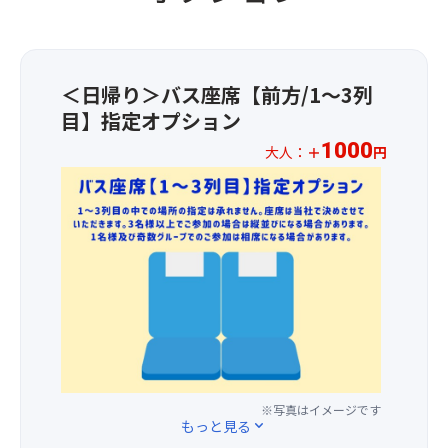
も
る
の
旅
ぜ
み
デ
へ！
～
か
ザ
デ
ん
ん
イ
ッ
ぶ
ジ
ン
＜日帰り＞バス座席【前方/1～3列
キ
食
ュ
を
目】指定オプション
に
べ
ー
手
出
1000
放
ス
大人：
＋
円
掛
る
題！
(1
け
★☆
こ
【お
杯)
た
お
と
品
を
建
1
も
書
ご
築
人
で
き
賞
家・
様
き
(一
味！
隈
1,00
る
例)】
太
研
円
の
マ
陽
吾
の
で、
グ
を
氏
追
爽
ロ
た
の
加
や
赤
っ
設
料
か
身、
ぷ
計！
金
※写真はイメージです
な
マ
り
もっと見る
expand_more
1
で、
海
グ
浴
番