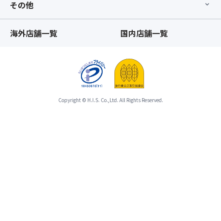
し
その他
指
降、
て
定
基
可
オ
本
海外店舗一覧
国内店舗一覧
愛
プ
ツ
い
シ
ア
ひ
ョ
ー
れ
ン」
と
を
の
合
見
お
わ
つ
手
Copyright © H.I.S. Co.,Ltd. All Rights Reserved.
せ
け
配
て
て
が
ひ
み
完
と
て
了
つ
く
し
の
だ
た
募
さ
時
集
い
点
型
♪
以
企
降、
画
★
基
旅
海