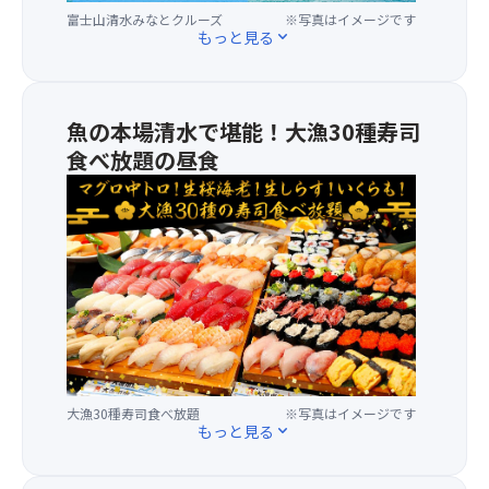
富士山清水みなとクルーズ
※写真はイメージです
パ
もっと見る
expand_more
ノ
ラ
マ！
約
魚の本場清水で堪能！大漁30種寿司
40
食べ放題の昼食
分
間
★
の
エ
富
ス
士
パ
山
ル
清
ス
水
ド
み
リ
な
ー
と
ム
ク
大漁30種寿司食べ放題
※写真はイメージです
プ
もっと見る
expand_more
ル
ラ
ー
ザ
ズ
「大