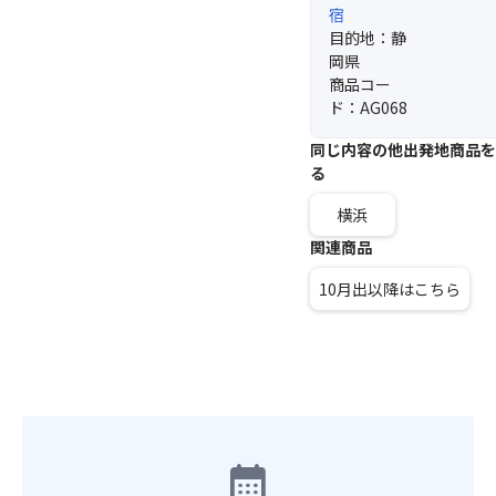
宿
目的地：静
岡県
商品コー
ド：AG068
同じ内容の他出発地商品を
る
横浜
関連商品
10月出以降はこちら
calendar_month