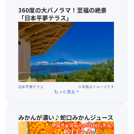
を
漁
360度の大パノラマ！至福の絶景
お
市
「日本平夢テラス」
楽
場」
し
で
★
み！
30
日
雄
種
本
大
寿
一
な
司
の
富
食
絶
士
べ
景
山・
放
を
日
題
誇
本
(50
る
平・
分
日本平夢テラス
※写真はイメージです
日
もっと見る
expand_more
三
間)
本
保
の
平
の
昼
に
松
食！
誕
みかんが濃い♪蛇口みかんジュース
原、
鶏
生
遠
の
★
し
く
か
ワ
た