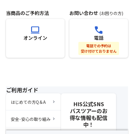
す
策
い
※
み
を
た
グ
当商品のご予約方法
お問い合わせ
(お困りの方)
つ
お
だ
ル
い
楽
け
ー
て
computer
call
し
ま
プ
い
み
せ
全
オンライン
電話
る
く
ん。
員
そ
電話での予約は
だ
（キ
分
受け付けておりません
う
さ
ャ
の
で
い。
ン
お
す！
セ
申
ク
ル
し
ル
待
込
ー
ち
み
ご利用ガイド
ズ
不
を
船
可）
さ
chevron_right
はじめての方Q＆A
か
HIS公式SNS
※
れ
ら
バスツアーのお
グ
な
は
得な情報も配信
ル
か
chevron_right
安全･安心の取り組み
タ
ー
中！
っ
イ
プ
た
ミ