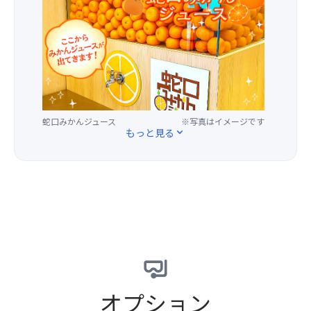
に
ら
ク
話
伊
揚
ワ
題
豆
げ・
ク
の
半
野
が
ス
島
菜
止
ポ
を
煮
ま
ッ
望
物・
ら
ト
む
フ
な
「日
風
蛇口みかんジュース
※写真はイメージです
ル
い
本
もっと見る
expand_more
光
ー
♪
平
明
ツ・
静
夢
媚
玉
岡
テ
な
子
県
ラ
景
豆
内
ス」
色
腐・
初
へ！
を
サ
の
新
眺
ラ
蛇
国
め
ダ・
口
立
な
味
か
競
が
噌
ら
技
オプション
ら
汁
出
場
船