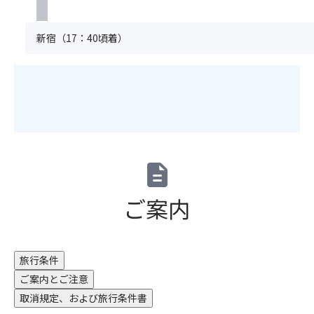
場
が
い！
ン
員
合
迷
ジ・
分
は
新宿（17：40頃着）
い
≪
展
の
お
込
横
望
お
申
ん
浜
フ
申
込
で
発
ロ
込
い
来
は
ア
み
た
て、
こ
は
が
だ
清
ち
休
必
け
水
ら
館
要
ま
港
を
日
で
せ
description
内
ク
と
す。
ん。
の
リ
な
満
（キ
ご案内
居
ッ
り
席
ャ
心
ク
ま
の
ン
地
≫
す。
場
セ
が
展
合
ル
良
旅行条件
望
は
待
い
ご案内とご注意
回
お
ち
の
廊
申
不
取消規定、および旅行条件書
か
散
込
可）