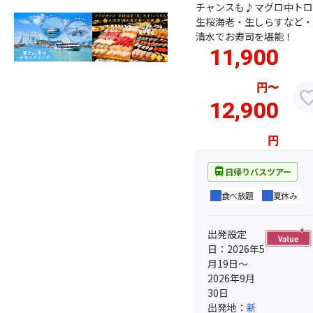
チャンスも♪マグロ中トロ
生桜海老・生しらすなど・
清水でお寿司を堪能！
11,900
円
〜
favor
12,900
円
directions_bus
日帰りバスツアー
食べ放題
夏休み
出発設定
日：2026年5
月19日～
2026年9月
30日
出発地：
新