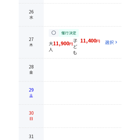
26
水
circle
催行決定
27
11,400
子
円
選択
chevron_right
11,900
大
円
木
ど
人
も
28
金
29
土
30
日
31