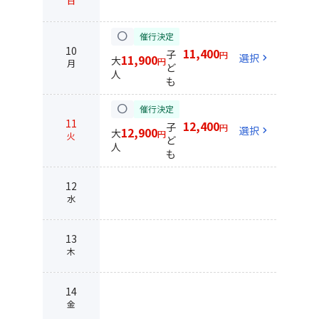
日
circle
催行決定
10
11,400
子
円
選択
chevron_right
11,900
大
円
月
ど
人
も
circle
催行決定
11
12,400
子
円
選択
chevron_right
12,900
大
円
火
ど
人
も
12
水
13
木
14
金