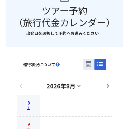
ツアー予約
（旅行代金カレンダー）
出発日を選択して予約へお進みください。
calendar_month
list
催行状況について
help
2026年8月
chevron_left
expand_more
chevron_right
8
土
9