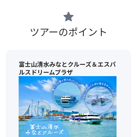
star
ツアーのポイント
富士山清水みなとクルーズ＆エスパ
ルスドリームプラザ
★
富
士
山
＆
海
＆
空
の
大