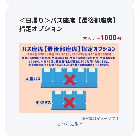
前
風
ロ
び
の
方
を
中
て
見
1
感
ト
育
＜日帰り＞バス座席【最後部座席】
ど
～
じ
ロ、
っ
こ
指定オプション
3
な
平
た
ろ、
列
1000
が
目、
大人：
＋
円
静
1
目
ら
鯛、
岡
周
★☆
の
ユ
サ
県
200
お
座
リ
ー
産
の
1
席
カ
モ
温
展
人
を
モ
ン、
州
望
様
ご
メ
カ
み
回
1,00
用
た
ン
か
廊
円
意
ち
パ
ん
で
の
し
と
チ、
100
は、
追
ま
の
甘
の
富
加
す
ふ
海
ジ
士
料
★☆
れ
老、
ュ
山
金
※写真はイメージです
【注
あ
穴
もっと見る
expand_more
ー
や
で、
意
い
子、
ス
駿
最
事
を
赤
で
河
後
項】