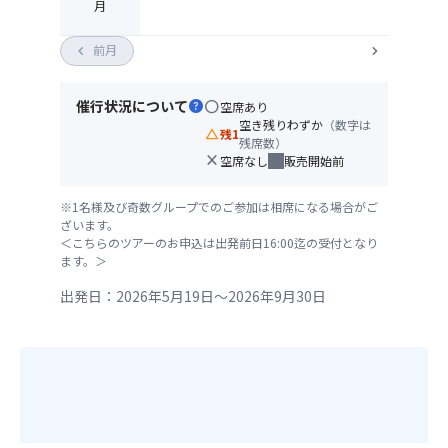
月
chevron_left
前月
chevron_right
催行状況について
help
circle
空席あり
空き残りわずか
（数字は
change_history
残1
残席数）
close
空席なし
販売開始前
※1名様及び奇数グループでのご参加は相席になる場合がご
ざいます。
＜こちらのツアーのお申込は出発前日16:00迄の受付となり
ます。＞
出発日：2026年5月19日～2026年9月30日