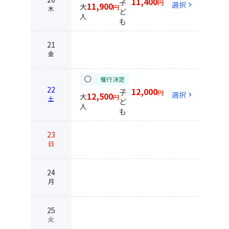
11,400
子
円
選択
chevron_right
11,900
大
円
木
ど
人
も
21
金
circle
催行決定
22
12,000
子
円
選択
chevron_right
12,500
大
円
土
ど
人
も
23
日
24
月
25
火