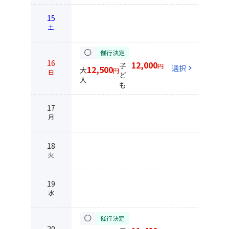
15
土
circle
催行決定
16
12,000
子
円
選択
chevron_right
12,500
大
円
日
ど
人
も
17
月
18
火
19
水
circle
催行決定
20