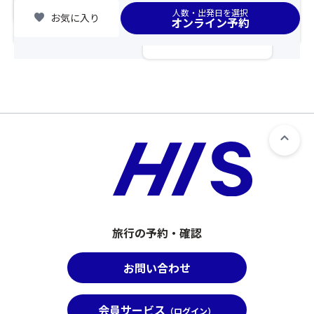
chevron_right
全
集合場所
場
人数・出発日を選択
ン
favorite
お気に入り
員
オンライン予約
合
グ
分
は
が
の
席
合
お
が
え
申
離
ば、
し
れ
イ
込
ま
ル
み
す
カ
を
の
が
さ
で
群
れ
ご
れ
な
注
で
か
意
寄
っ
く
り
た
だ
旅行の予約・確認
添
場
さ
っ
合
い。
て
お問い合わせ
は
②「
泳
席
ス
い
が
座
会員サービス
だ
（ログイン）
離