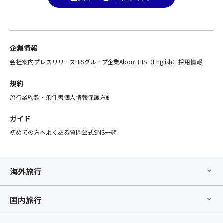
席
り、
れ
前
並
ま
方
走
す
指
し
の
定
企業情報
た
で
オ
り
会社案内
プレスリリース
HISグループ企業
About HIS（English）
採用情報
ご
プ
す
注
シ
る
規約
意
ョ
様
く
ン」
旅行業約款・条件書
個人情報保護方針
子
だ
の
を
さ
お
ガイド
観
い。
手
察
初めての方へ
よくある質問
公式SNS一覧
②「
配
で
ス
が
き
座
完
ま
席
了
海外旅行
す！
【最
し
目
後
た
を
部
国内旅行
時
凝
座
点
ら
席】
以