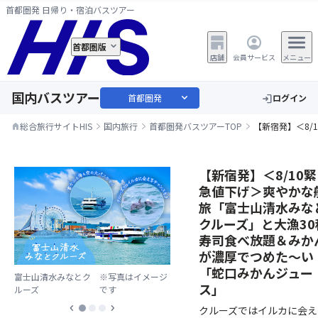
首都圏発 日帰り・宿泊バスツアー
首都圏版
店舗
会員サービス
メニュー
国内バスツアー
expand_more
首都圏発
ログイン
login
総合旅行サイトHIS
国内旅行
首都圏発バスツアーTOP
【新宿発】＜8
home
【新宿発】＜8/10緊
急値下げ＞爽やかな
旅「富士山清水みな
クルーズ」と大漁30
寿司食べ放題＆みか
が濃厚でつめた～い
「蛇口みかんジュー
富士山清水みなとク
※写真はイメージ
ス」
ルーズ
です
chevron_left
chevron_right
クルーズではイルカに会え