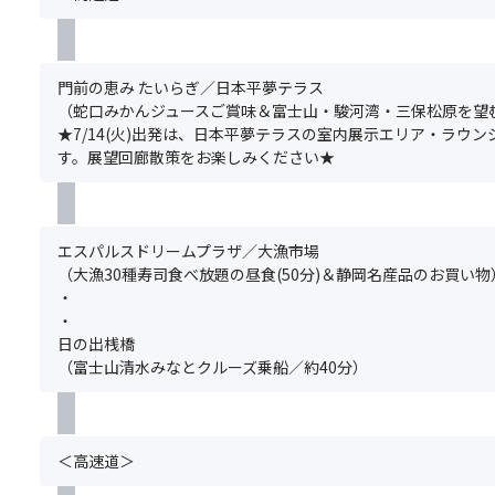
火・
て
ー
い。
ル
納
く
（※7
の
グ
カ
豆
る
出
ご
ル
に
な
～！
発
予
ー
門前の恵み たいらぎ／日本平夢テラス
出
ど)
夢
は、
約
プ
（蛇口みかんジュースご賞味＆富士山・駿河湾・三保松原を望む
会
の
日
と
全
★7/14(火)出発は、日本平夢テラスの室内展示エリア・ラウ
え
よ
本
同
員
す。展望回廊散策をお楽しみください★
る
う
平
時
分
か
な
夢
に
の
も！
ワ
テ
お
お
ク
ラ
申
申
エスパルスドリームプラザ／大漁市場
★
ワ
ス
込
込
（大漁30種寿司食べ放題の昼食(50分)＆静岡名産品のお買い物
数
ク
の
み
み
・
年
感
室
く
が
・
前
を
内
だ
必
日の出桟橋
に
お
展
さ
要
（富士山清水みなとクルーズ乗船／約40分）
イ
楽
示
い。
で
ル
し
エ
グ
す。
カ
み
リ
ル
満
の
く
ア・
ー
席
＜高速道＞
群
だ
ラ
プ
の
れ
さ
ウ
全