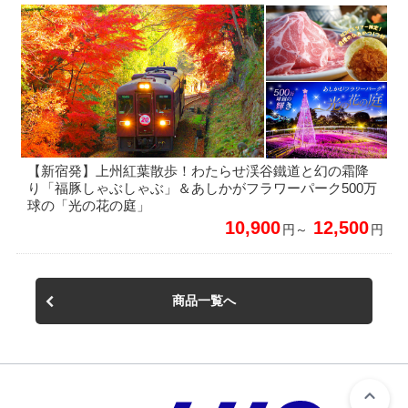
【新宿発】上州紅葉散歩！わたらせ渓谷鐵道と幻の霜降
り「福豚しゃぶしゃぶ」＆あしかがフラワーパーク500万
球の「光の花の庭」
10,900
12,500
円～
円
商品一覧へ