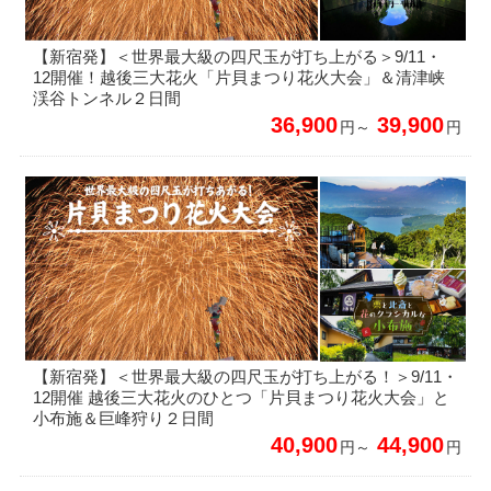
【新宿発】＜世界最大級の四尺玉が打ち上がる＞9/11・
12開催！越後三大花火「片貝まつり花火大会」＆清津峡
渓谷トンネル２日間
36,900
39,900
円～
円
【新宿発】＜世界最大級の四尺玉が打ち上がる！＞9/11・
12開催 越後三大花火のひとつ「片貝まつり花火大会」と
小布施＆巨峰狩り２日間
40,900
44,900
円～
円