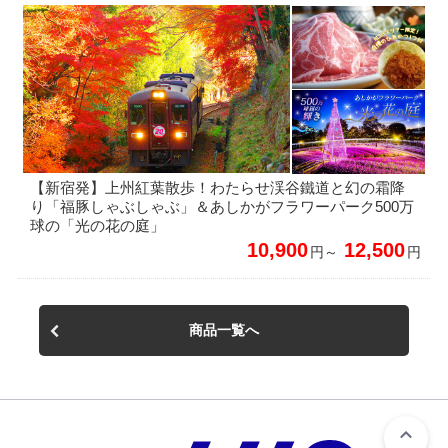
【新宿発】上州紅葉散歩！わたらせ渓谷鐵道と幻の霜降
り「福豚しゃぶしゃぶ」＆あしかがフラワーパーク500万
球の「光の花の庭」
10,900
12,500
円～
円
商品一覧へ