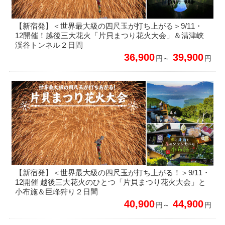
【新宿発】＜世界最大級の四尺玉が打ち上がる＞9/11・
12開催！越後三大花火「片貝まつり花火大会」＆清津峡
渓谷トンネル２日間
36,900
39,900
円～
円
【新宿発】＜世界最大級の四尺玉が打ち上がる！＞9/11・
12開催 越後三大花火のひとつ「片貝まつり花火大会」と
小布施＆巨峰狩り２日間
40,900
44,900
円～
円