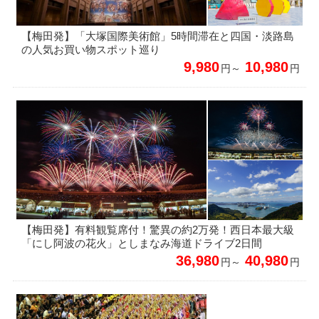
【梅田発】「大塚国際美術館」5時間滞在と四国・淡路島
の人気お買い物スポット巡り
9,980
10,980
円～
円
【梅田発】有料観覧席付！驚異の約2万発！西日本最大級
「にし阿波の花火」としまなみ海道ドライブ2日間
36,980
40,980
円～
円