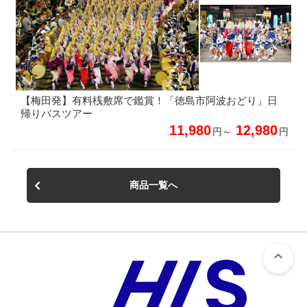
【梅田発】有料桟敷席で鑑賞！「徳島市阿波おどり」日
帰りバスツアー
11,980
12,980
円～
円
商品一覧へ