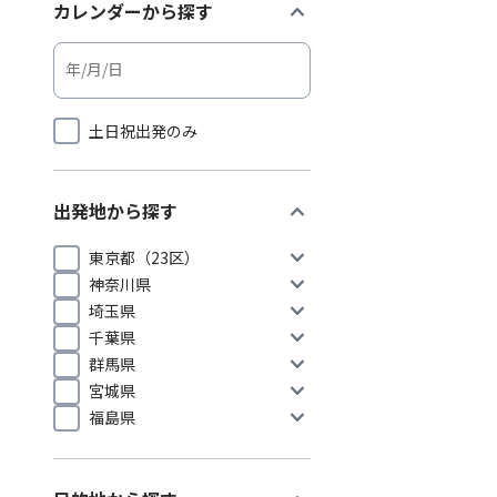
expand_more
カレンダーから探す
土日祝出発のみ
expand_more
出発地から探す
expand_more
東京都（23区）
expand_more
神奈川県
expand_more
埼玉県
expand_more
千葉県
expand_more
群馬県
expand_more
宮城県
expand_more
福島県