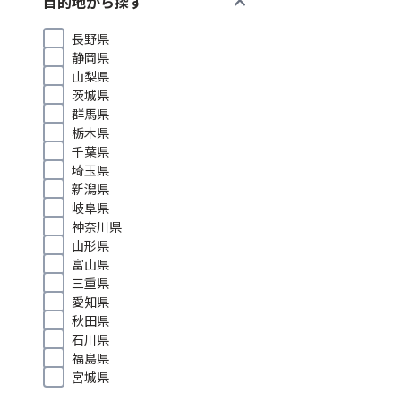
expand_more
目的地から探す
長野県
静岡県
山梨県
茨城県
群馬県
栃木県
千葉県
埼玉県
新潟県
岐阜県
神奈川県
山形県
富山県
三重県
愛知県
秋田県
石川県
福島県
宮城県