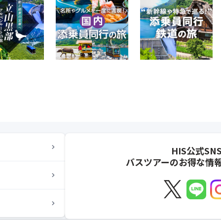
chevron_right
HIS公式SN
バスツアーのお得な情
chevron_right
chevron_right