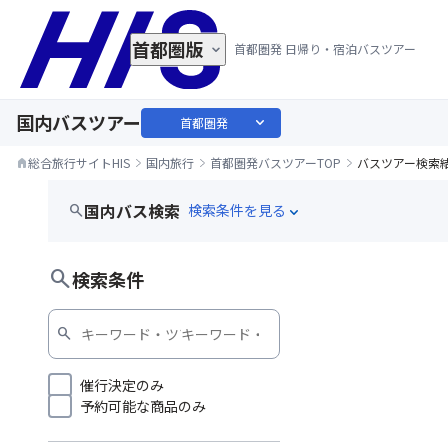
首都圏版
首都圏発 日帰り・宿泊バスツアー
国内バスツアー
expand_more
首都圏発
総合旅行サイトHIS
国内旅行
首都圏発バスツアーTOP
バスツアー検索
home
国内バス検索
search
expand_more
HISプレミアム
search
検索条件
search
催行決定のみ
予約可能な商品のみ