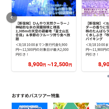
chevron_left
【新宿発】ひんやり天然クーラー♪
【新宿発】＜8
神秘的な氷の洞窟探検と標高
ダーの香りに包
2,305mの天空の避暑地「富士山五
株のたんばら
合目」＆季節のフルーツ狩り食べ放
く水しぶき「
題
バイキング
＜8/18 10:00まで＞旅行代金9,900
＜8/18 10:0
円～12,500円の対象日が最大2,000
円～11,900円
円引き！
円引き！
8,900
12,500
8,9
円
〜
円
おすすめバスツアー特集