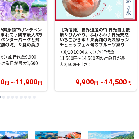
/9緊急値下げ＞ラベン
【新宿発】世界遺産の街 日光自由散
まれて♪関東最大5万
策＆ひんやり、ふわふわ♪日光天然
ラベンダーパークと輝
いちごかき氷！果実畑の隠れ家ラン
吹割の滝」＆夏の高原
チビュッフェ＆旬のフルーツ狩り
＜8/18 10:00まで＞旅行代金
0まで＞旅行代金9,900
11,500円～14,500円の対象日が最
の対象日が最大1,600
大2,500円引き！
00
11,900
9,900
14,500
円
〜
円
円
〜
円