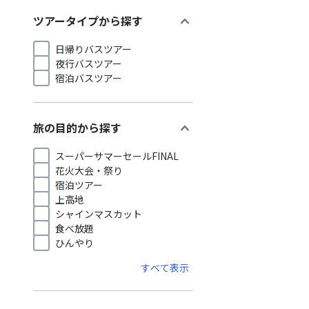
expand_more
ツアータイプから探す
日帰りバスツアー
夜行バスツアー
宿泊バスツアー
expand_more
旅の目的から探す
スーパーサマーセールFINAL
花火大会・祭り
宿泊ツアー
上高地
シャインマスカット
食べ放題
ひんやり
すべて表示