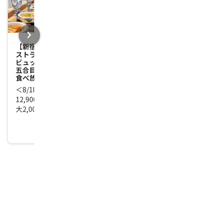
chevron_right
【新宿発】＜8/8緊急値下げ＞絶景レ
【新宿発】関東最大
ストラン「フジヤマテラス」ランチ
ち上げ！第39回利
ビュッフェ＆天空の避暑地「富士山
打ち上げ場所に近い
五合目」＆大粒ぶどう「藤稔」狩り
指定＞
食べ放題
＜8/18 10:00ま
＜8/18 10:00まで＞旅行代金
16,900円が今なら1
12,900円～14,500円の対象日が最
大2,000円引き！
11,900
13,500
円
〜
円