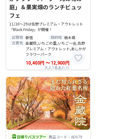
庭」＆果実畑のランチビュッ
フェ
11/20～29は佐野プレミアム・アウトレット
「Black Friday」が開催！
出発地
目的地
新宿
栃木県
立寄先
金蔵院,いちごの里,いちご一会,佐野
プレミアム・アウトレット,あしかが
フラワーパーク
favorite
10,400
円
〜
12,900
円
大人1名あたり
directions_bus
日帰りバスツアー
商品コード：AD079