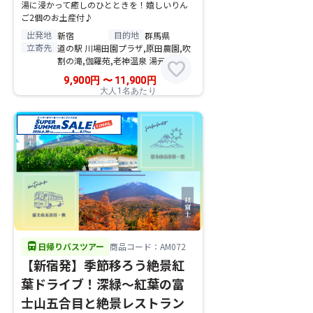
湯に浸かって癒しのひとときを！嬉しいりん
ご2個のお土産付♪
出発地
目的地
新宿
群馬県
立寄先
道の駅 川場田園プラザ,原田農園,吹
割の滝,伽羅苑,老神温泉 湯元華亭
favorite
9,900
円
〜
11,900
円
大人1名あたり
directions_bus
日帰りバスツアー
商品コード：AM072
【新宿発】季節移ろう絶景紅
葉ドライブ！深緑～紅葉の富
士山五合目と絶景レストラン