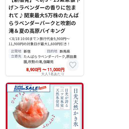
げ＞ラベンダーの香りに包ま
れて♪関東最大5万株のたんば
らラベンダーパークと吹割の
滝＆夏の高原バイキング
＜8/18 10:00まで＞旅行代金9,900円～
11,900円の対象日が最大1,600円引き！
出発地
目的地
新宿
群馬県
立寄先
たんばらラベンダーパーク,原田農
園,吹割の滝,伽羅苑
favorite
8,900
円
〜
11,000
円
大人1名あたり