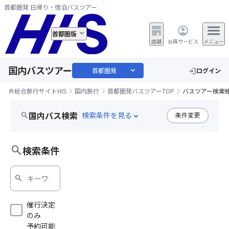
首都圏発 日帰り・宿泊バスツアー
首都圏版
店舗
会員サービス
メニュー
国内バスツアー
expand_more
首都圏発
ログイン
login
総合旅行サイトHIS
国内旅行
首都圏発バスツアーTOP
バスツアー検索
home
国内バス検索
search
条件変更
expand_more
食べ放題
search
検索条件
search
催行決定
のみ
予約可能