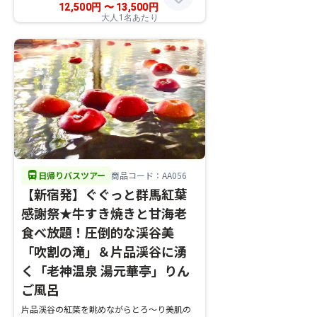
12,500
円
〜
13,500
円
大人1名あたり
directions_bus
日帰りバスツアー
商品コード：AA056
【新宿発】ぐぐっと群馬紅葉
感謝祭★牛すき焼きと甘海老
食べ放題！圧倒的な渓谷美
「吹割の滝」＆片品渓谷に湧
く「老神温泉 湯元華亭」りん
ご風呂
片品渓谷の紅葉を眺めながらとろ～り美肌の