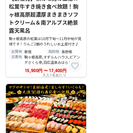
松茸牛すき焼き食べ放題！駒
ヶ根高原超濃厚まきまきソフ
トクリーム＆南アルプス絶景
露天風呂
駒ヶ根高原の紅葉は10月下旬～11月中旬が見
頃です！りんご2個のうれしいお土産付き♪
出発地
目的地
新宿
長野県
立寄先
駒ヶ根高原,すずらんハウス,ビアン
デさくら亭,羽広温泉みはらしの湯
favorite
15,900
円
〜
17,400
円
大人1名あたり