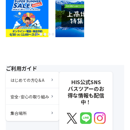
ご利用ガイド
chevron_right
はじめての方Q＆A
HIS公式SNS
バスツアーのお
得な情報も配信
chevron_right
安全･安心の取り組み
中！
chevron_right
集合場所