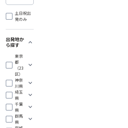
土日祝出
発のみ
出発地か
expand_more
ら探す
東京
都
expand_more
（23
区）
神奈
expand_more
川県
埼玉
expand_more
県
千葉
expand_more
県
群馬
expand_more
県
宮城