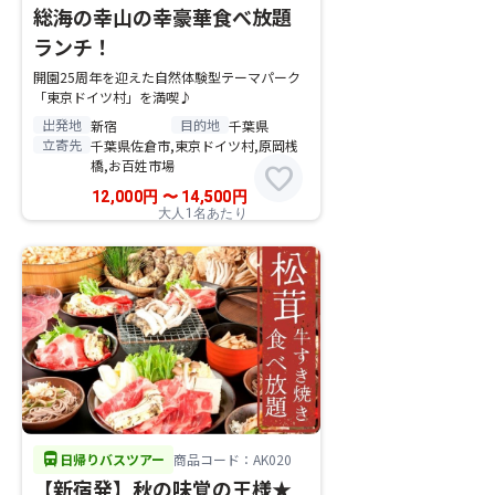
総海の幸山の幸豪華食べ放題
ランチ！
開園25周年を迎えた自然体験型テーマパーク
「東京ドイツ村」を満喫♪
出発地
目的地
新宿
千葉県
立寄先
千葉県佐倉市,東京ドイツ村,原岡桟
橋,お百姓市場
favorite
12,000
円
〜
14,500
円
大人1名あたり
directions_bus
日帰りバスツアー
商品コード：AK020
【新宿発】秋の味覚の王様★