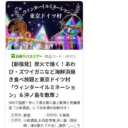
directions_bus
日帰りバスツアー
商品コード：AP072
【新宿発】炭火で焼く！あわ
び・ズワイガニなど海鮮浜焼
き食べ放題と東京ドイツ村
「ウィンターイルミネーショ
ン」＆沖ノ島を散策♪
SNSで話題！歩いて渡る無人島♪散策と老舗酒
造「小泉酒造」にて日本酒の試飲付き！
出発地
目的地
新宿
千葉県
立寄先
小泉酒造,お百姓市場,沖ノ島（雨天
時：渚の駅たてやま）,東京ドイツ村