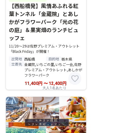
【西船橋発】風情あふれる紅
葉トンネル「金蔵院」とあし
かがフラワーパーク「光の花
の庭」＆果実畑のランチビュ
ッフェ
11/20～29は佐野プレミアム・アウトレット
「Black Friday」が開催！
出発地
目的地
西船橋
栃木県
立寄先
金蔵院,いちごの里,いちご一会,佐野
プレミアム・アウトレット,あしかが
フラワーパーク
favorite
11,400
円
〜
12,400
円
大人1名あたり