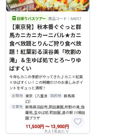
directions_bus
日帰りバスツアー
商品コード：AA057
【東京発】秋本番ぐぐっと群
馬カニカニカーニバル★カニ
食べ放題とりんご狩り食べ放
題！紅葉彩る渓谷美「吹割の
滝」＆生ゆば処でとろ～りゆ
ばすくい
今年もカニの季節がやってきた♪カニ×紅葉
×ゆばすくい！この時期だけのお楽しみポイ
ントをギュっと満喫！
出発地
目的地
東京（八重洲
群馬県
口）
立寄先
群馬県沼田市,原田農園,吹割の滝,伽
羅苑,生ゆば処 町田屋,道の駅 川場田
園プラザ
favorite
11,500
円
〜
13,900
円
大人1名あたり