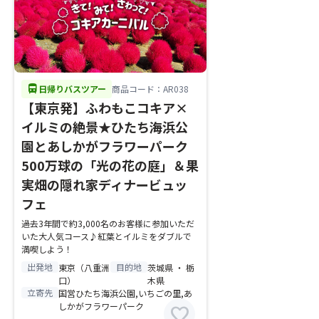
directions_bus
日帰りバスツアー
商品コード：AR038
【東京発】ふわもこコキア×
イルミの絶景★ひたち海浜公
園とあしかがフラワーパーク
500万球の「光の花の庭」＆果
実畑の隠れ家ディナービュッ
フェ
過去3年間で約3,000名のお客様に参加いただ
いた大人気コース♪紅葉とイルミをダブルで
満喫しよう！
出発地
目的地
東京（八重洲
茨城県 ・ 栃
口）
木県
立寄先
国営ひたち海浜公園,いちごの里,あ
しかがフラワーパーク
favorite