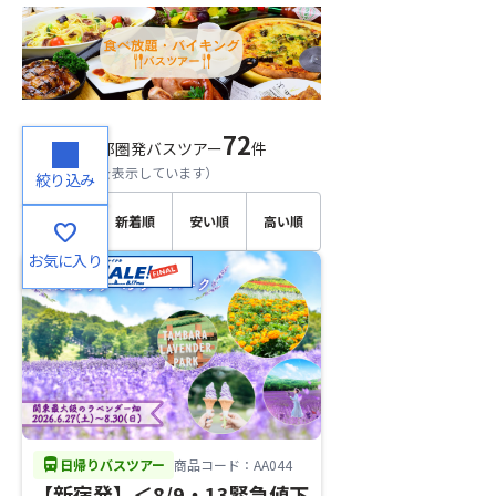
72
検索結果
首都圏発バスツアー
件
（
1～20
件目を表示しています）
絞り込み
おすす
新着順
安い順
高い順
favorite
め順
お気に入り
directions_bus
日帰りバスツアー
商品コード：AA044
【新宿発】＜8/9・13緊急値下