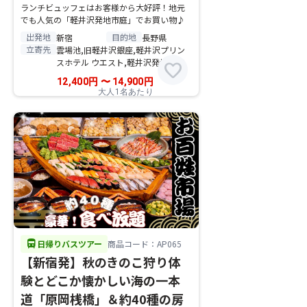
ランチビュッフェはお客様から大好評！地元
でも人気の「軽井沢発地市庭」でお買い物♪
出発地
目的地
新宿
長野県
立寄先
雲場池,旧軽井沢銀座,軽井沢プリン
スホテル ウエスト,軽井沢発地市庭
favorite
12,400
円
〜
14,900
円
大人1名あたり
directions_bus
日帰りバスツアー
商品コード：AP065
【新宿発】秋のきのこ狩り体
験とどこか懐かしい海の一本
道「原岡桟橋」＆約40種の房