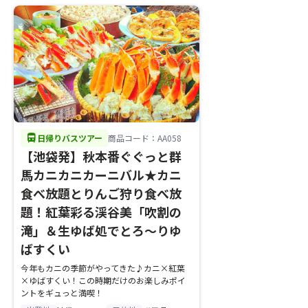
directions_bus
日帰りバスツアー
商品コード：AA058
【池袋発】秋本番ぐぐっと群
馬カニカニカーニバル★カニ
食べ放題とりんご狩り食べ放
題！紅葉彩る渓谷美「吹割の
滝」＆生ゆば処でとろ～りゆ
ばすくい
今年もカニの季節がやってきた♪カニ×紅葉
×ゆばすくい！この時期だけのお楽しみポイ
ントをギュっと満喫！