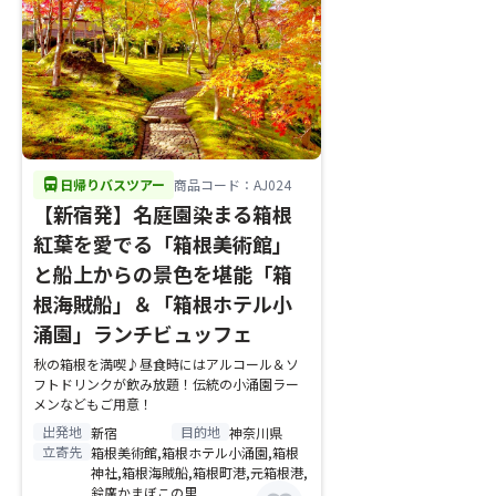
directions_bus
日帰りバスツアー
商品コード：AJ024
【新宿発】名庭園染まる箱根
紅葉を愛でる「箱根美術館」
と船上からの景色を堪能「箱
根海賊船」＆「箱根ホテル小
涌園」ランチビュッフェ
秋の箱根を満喫♪昼食時にはアルコール＆ソ
フトドリンクが飲み放題！伝統の小涌園ラー
メンなどもご用意！
出発地
目的地
新宿
神奈川県
立寄先
箱根美術館,箱根ホテル小涌園,箱根
神社,箱根海賊船,箱根町港,元箱根港,
鈴廣かまぼこの里