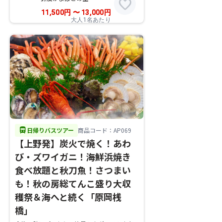
favorite
11,500
円
〜
13,000
円
大人1名あたり
directions_bus
日帰りバスツアー
商品コード：AP069
【上野発】炭火で焼く！あわ
び・ズワイガニ！海鮮浜焼き
食べ放題と秋刀魚！さつまい
も！秋の房総てんこ盛り大収
穫祭＆海へと続く「原岡桟
橋」