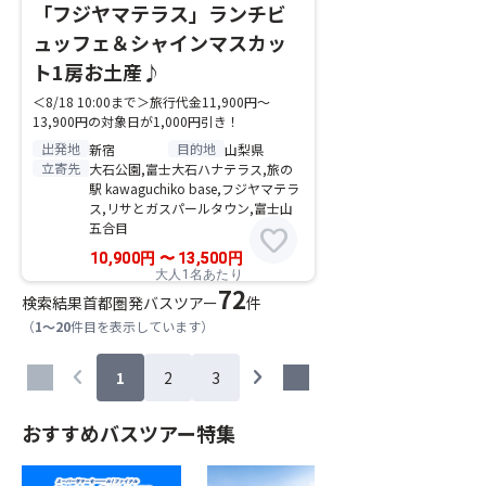
「フジヤマテラス」ランチビ
ュッフェ＆シャインマスカッ
ト1房お土産♪
＜8/18 10:00まで＞旅行代金11,900円～
13,900円の対象日が1,000円引き！
出発地
目的地
新宿
山梨県
立寄先
大石公園,富士大石ハナテラス,旅の
駅 kawaguchiko base,フジヤマテラ
ス,リサとガスパールタウン,富士山
五合目
favorite
10,900
円
〜
13,500
円
大人1名あたり
72
検索結果
首都圏発バスツアー
件
（
1～20
件目を表示しています）
chevron_left
chevron_right
1
2
3
おすすめバスツアー特集