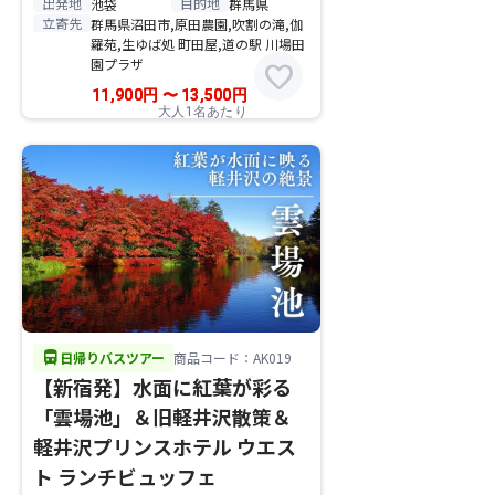
出発地
目的地
池袋
群馬県
立寄先
群馬県沼田市,原田農園,吹割の滝,伽
羅苑,生ゆば処 町田屋,道の駅 川場田
園プラザ
favorite
11,900
円
〜
13,500
円
大人1名あたり
directions_bus
日帰りバスツアー
商品コード：AK019
【新宿発】水面に紅葉が彩る
「雲場池」＆旧軽井沢散策＆
軽井沢プリンスホテル ウエス
ト ランチビュッフェ