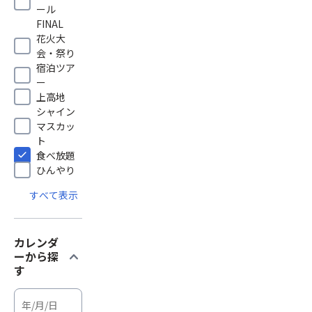
ール
FINAL
花火大
会・祭り
宿泊ツア
ー
上高地
シャイン
マスカッ
ト
食べ放題
ひんやり
すべて表示
カレンダ
expand_more
ーから探
す