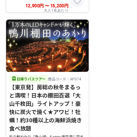
favorite
12,900
円
〜
15,200
円
大人1名あたり
directions_bus
日帰りバスツアー
商品コード：AP074
【東京発】房総の秋冬まるっ
と満喫！日本の棚田百選「大
山千枚田」ライトアップ！豪
快に炭火で焼く★アワビ！牡
蠣！約30種以上の海鮮浜焼き
食べ放題
彩り鮮やかな「亀山湖」&amp;東京湾に突き