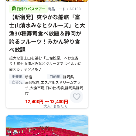
directions_bus
日帰りバスツアー
商品コード：AG100
【新宿発】爽やかな船旅「富
士山清水みなとクルーズ」と大
漁30種寿司食べ放題＆静岡が
誇るフルーツ！みかん狩り食
べ放題
雄大な富士山を望む「三保松原」へお立寄
り！富士山清水みなとクルーズではイルカに
会えるチャンスも♪
出発地
目的地
新宿
静岡県
立寄先
三保松原,エスパルスドリームプラ
ザ,大漁市場,日の出桟橋,静岡県静岡
市
favorite
12,400
円
〜
13,400
円
大人1名あたり