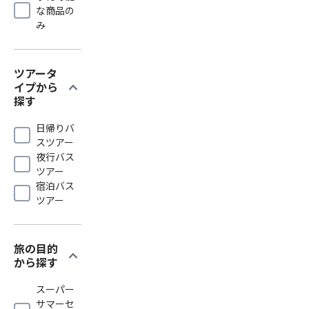
な商品の
み
ツアータ
expand_more
イプから
探す
日帰りバ
スツアー
夜行バス
ツアー
宿泊バス
ツアー
旅の目的
expand_more
から探す
スーパー
サマーセ