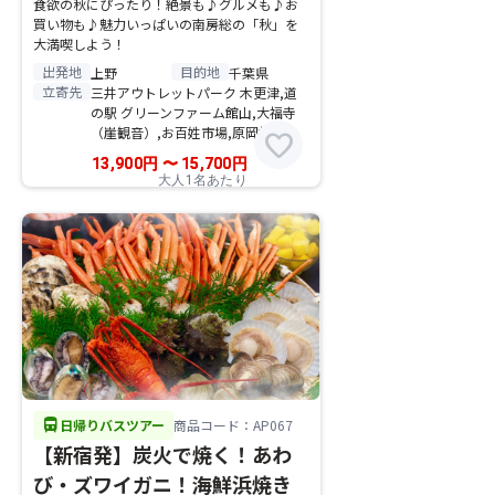
食欲の秋にぴったり！絶景も♪グルメも♪お
買い物も♪魅力いっぱいの南房総の「秋」を
大満喫しよう！
出発地
目的地
上野
千葉県
立寄先
三井アウトレットパーク 木更津,道
の駅 グリーンファーム館山,大福寺
（崖観音）,お百姓市場,原岡桟橋
favorite
13,900
円
〜
15,700
円
大人1名あたり
directions_bus
日帰りバスツアー
商品コード：AP067
【新宿発】炭火で焼く！あわ
び・ズワイガニ！海鮮浜焼き