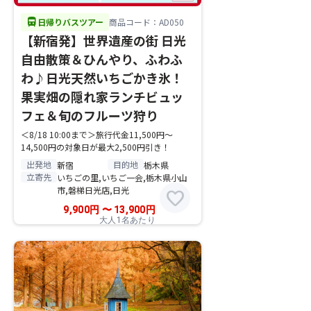
directions_bus
日帰りバスツアー
商品コード：AD050
【新宿発】世界遺産の街 日光
自由散策＆ひんやり、ふわふ
わ♪日光天然いちごかき氷！
果実畑の隠れ家ランチビュッ
フェ＆旬のフルーツ狩り
＜8/18 10:00まで＞旅行代金11,500円～
14,500円の対象日が最大2,500円引き！
出発地
目的地
新宿
栃木県
立寄先
いちごの里,いちご一会,栃木県小山
市,磐梯日光店,日光
favorite
9,900
円
〜
13,900
円
大人1名あたり