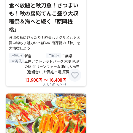
食べ放題と秋刀魚！さつまい
も！秋の房総てんこ盛り大収
穫祭＆海へと続く「原岡桟
橋」
食欲の秋にぴったり！絶景も♪グルメも♪お
買い物も♪魅力いっぱいの南房総の「秋」を
大満喫しよう！
出発地
目的地
新宿
千葉県
立寄先
三井アウトレットパーク 木更津,道
の駅 グリーンファーム館山,大福寺
（崖観音）,お百姓市場,原岡桟橋
favorite
13,900
円
〜
16,400
円
大人1名あたり