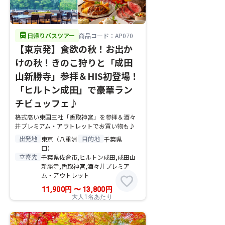
directions_bus
日帰りバスツアー
商品コード：AP070
【東京発】食欲の秋！お出か
けの秋！きのこ狩りと「成田
山新勝寺」参拝＆HIS初登場！
「ヒルトン成田」で豪華ラン
チビュッフェ♪
格式高い東国三社「香取神宮」を参拝＆酒々
井プレミアム・アウトレットでお買い物も♪
出発地
目的地
東京（八重洲
千葉県
口）
立寄先
千葉県佐倉市,ヒルトン成田,成田山
新勝寺,香取神宮,酒々井プレミア
ム・アウトレット
favorite
11,900
円
〜
13,800
円
大人1名あたり