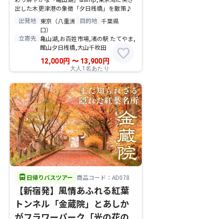
出した木更津港の象徴「夕日桟橋」を散策♪
出発地
目的地
東京（八重洲
千葉県
口）
立寄先
亀山湖,お百姓市場,渚の駅 たてやま,
館山夕日桟橋,大山千枚田
favorite
12,000
円
〜
13,900
円
大人1名あたり
directions_bus
日帰りバスツアー
商品コード：AD078
【新宿発】風情あふれる紅葉
トンネル「金蔵院」とあしか
がフラワーパーク「光の花の