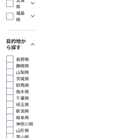
expand_more
県
福島
expand_more
県
目的地か
expand_more
ら探す
長野県
静岡県
山梨県
茨城県
群馬県
栃木県
千葉県
埼玉県
新潟県
岐阜県
神奈川県
山形県
富山県