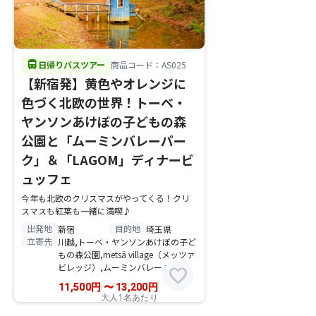
directions_bus
日帰りバスツアー
商品コード：AS025
【新宿発】黄色やオレンジに
色づく北欧の世界！トーベ・
ヤンソンあけぼの子どもの森
公園と「ムーミンバレーパー
ク」＆「LAGOM」ディナービ
ュッフェ
今年も北欧のクリスマスがやってくる！クリ
スマスも紅葉も一緒に満喫♪
出発地
目的地
新宿
埼玉県
立寄先
川越,トーベ・ヤンソンあけぼの子ど
もの森公園,metsä village（メッツァ
ビレッジ）,ムーミンバレーパーク
favorite
11,500
円
〜
13,200
円
大人1名あたり