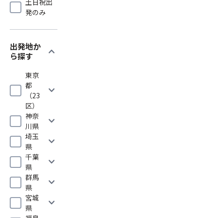
土日祝出
発のみ
出発地か
expand_more
ら探す
東京
都
expand_more
（23
区）
神奈
expand_more
川県
埼玉
expand_more
県
千葉
expand_more
県
群馬
expand_more
県
宮城
expand_more
県
福島