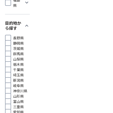
expand_more
県
目的地か
expand_more
ら探す
長野県
静岡県
茨城県
群馬県
山梨県
栃木県
千葉県
埼玉県
新潟県
岐阜県
神奈川県
山形県
富山県
三重県
愛知県