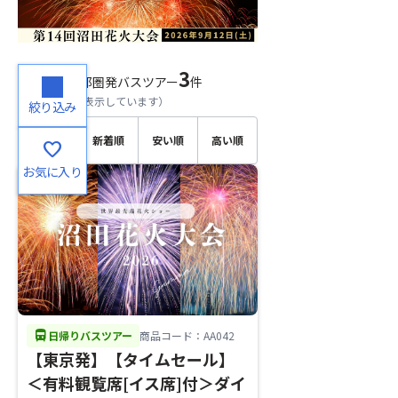
3
検索結果
首都圏発バスツアー
件
（
1～3
件目を表示しています）
絞り込み
おすす
新着順
安い順
高い順
favorite
め順
お気に入り
directions_bus
日帰りバスツアー
商品コード：AA042
【東京発】【タイムセール】
＜有料観覧席[イス席]付＞ダイ