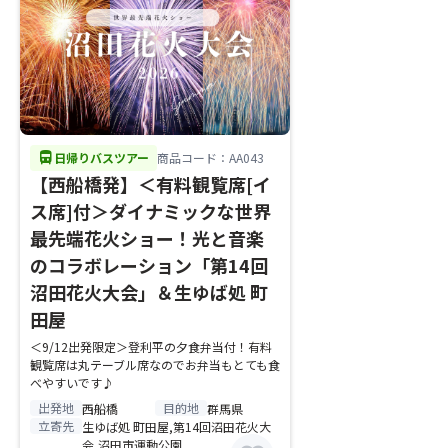
directions_bus
日帰りバスツアー
商品コード：AA043
【西船橋発】＜有料観覧席[イ
ス席]付＞ダイナミックな世界
最先端花火ショー！光と音楽
のコラボレーション「第14回
沼田花火大会」＆生ゆば処 町
田屋
＜9/12出発限定＞登利平の夕食弁当付！有料
観覧席は丸テーブル席なのでお弁当もとても食
べやすいです♪
出発地
目的地
西船橋
群馬県
立寄先
生ゆば処 町田屋,第14回沼田花火大
会,沼田市運動公園