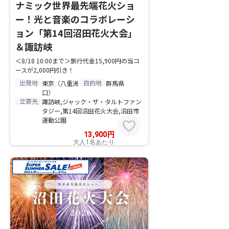
ナミック世界最先端花火ショ
ー！光と音楽のコラボレーシ
ョン「第14回沼田花火大会」
＆諏訪峡
＜8/18 10:00まで＞旅行代金15,900円の当コ
ースが2,000円引き！
出発地
目的地
東京（八重洲
群馬県
口）
立寄先
諏訪峡,ジャック・ザ・タルトファン
タジー,第14回沼田花火大会,沼田市
運動公園
favorite
13,900
円
大人1名あたり