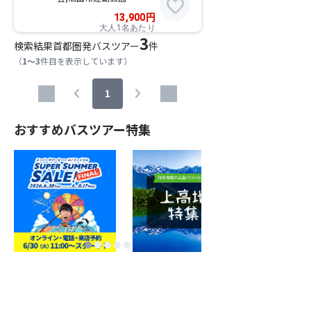
favorite
13,900
円
大人1名あたり
3
検索結果
首都圏発バスツアー
件
（
1～3
件目を表示しています）
chevron_left
chevron_right
1
おすすめバスツアー特集