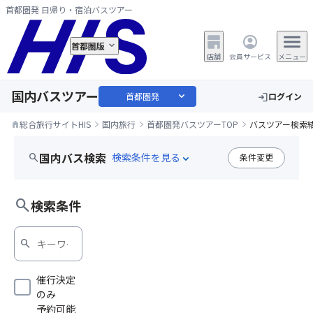
首都圏発 日帰り・宿泊バスツアー
首都圏版
店舗
会員サービス
メニュー
国内バスツアー
expand_more
首都圏発
ログイン
login
総合旅行サイトHIS
国内旅行
首都圏発バスツアーTOP
バスツアー検索
home
国内バス検索
search
条件変更
expand_more
沼田花火
search
検索条件
search
催行決定
のみ
予約可能