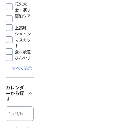
花火大
会・祭り
宿泊ツア
ー
上高地
シャイン
マスカッ
ト
食べ放題
ひんやり
すべて表示
カレンダ
expand_more
ーから探
す