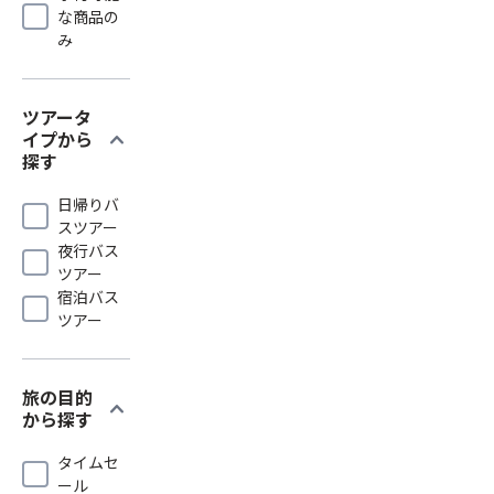
な商品の
み
ツアータ
expand_more
イプから
探す
日帰りバ
スツアー
夜行バス
ツアー
宿泊バス
ツアー
旅の目的
expand_more
から探す
タイムセ
ール