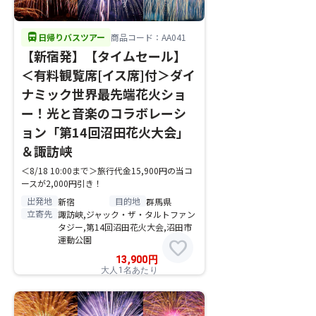
directions_bus
日帰りバスツアー
商品コード：AA041
【新宿発】【タイムセール】
＜有料観覧席[イス席]付＞ダイ
ナミック世界最先端花火ショ
ー！光と音楽のコラボレーシ
ョン「第14回沼田花火大会」
＆諏訪峡
＜8/18 10:00まで＞旅行代金15,900円の当コ
ースが2,000円引き！
出発地
目的地
新宿
群馬県
立寄先
諏訪峡,ジャック・ザ・タルトファン
タジー,第14回沼田花火大会,沼田市
運動公園
favorite
13,900
円
大人1名あたり