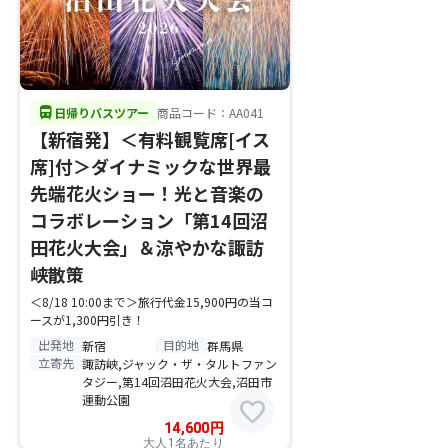
directions_bus
日帰りバスツアー
商品コード：AA041
【新宿発】＜有料観覧席[イス
席]付＞ダイナミックな世界最
先端花火ショー！光と音楽の
コラボレーション「第14回沼
田花火大会」＆涼やかな諏訪
峡散策
＜8/18 10:00まで＞旅行代金15,900円の当コ
ースが1,300円引き！
出発地
目的地
新宿
群馬県
立寄先
諏訪峡,ジャック・ザ・タルトファン
タジー,第14回沼田花火大会,沼田市
運動公園
favorite
14,600
円
大人1名あたり