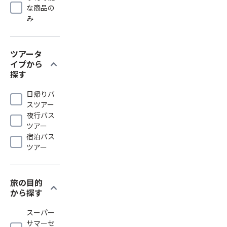
な商品の
み
ツアータ
expand_more
イプから
探す
日帰りバ
スツアー
夜行バス
ツアー
宿泊バス
ツアー
旅の目的
expand_more
から探す
スーパー
サマーセ