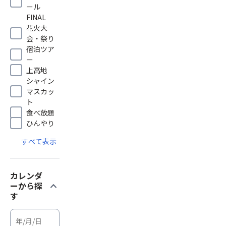
ール
FINAL
花火大
会・祭り
宿泊ツア
ー
上高地
シャイン
マスカッ
ト
食べ放題
ひんやり
すべて表示
カレンダ
expand_more
ーから探
す