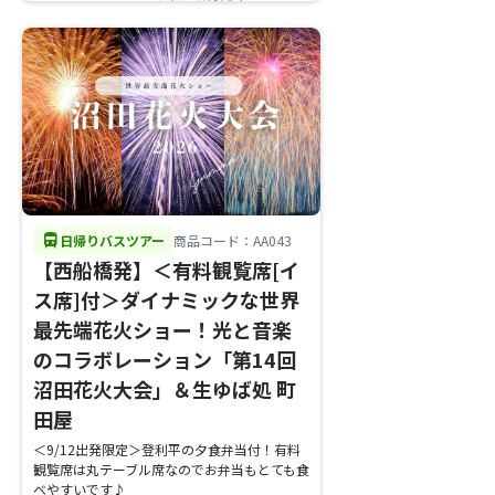
directions_bus
日帰りバスツアー
商品コード：AA043
【西船橋発】＜有料観覧席[イ
ス席]付＞ダイナミックな世界
最先端花火ショー！光と音楽
のコラボレーション「第14回
沼田花火大会」＆生ゆば処 町
田屋
＜9/12出発限定＞登利平の夕食弁当付！有料
観覧席は丸テーブル席なのでお弁当もとても食
べやすいです♪