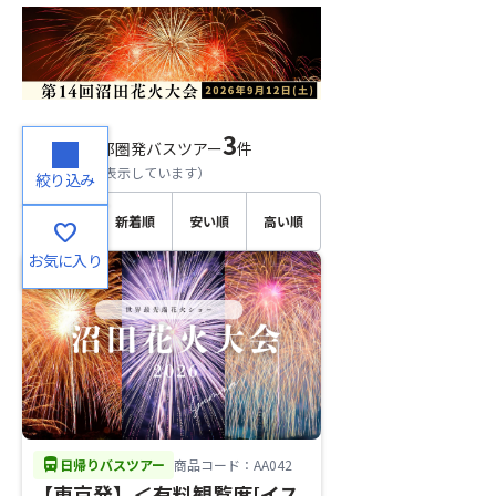
3
検索結果
首都圏発バスツアー
件
（
1～3
件目を表示しています）
絞り込み
おすす
新着順
安い順
高い順
favorite
め順
お気に入り
directions_bus
日帰りバスツアー
商品コード：AA042
【東京発】＜有料観覧席[イス