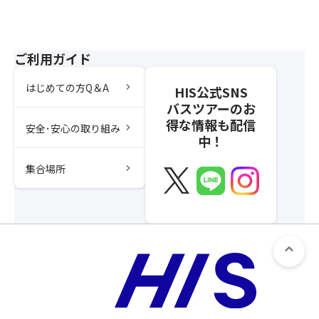
ご利用ガイド
chevron_right
はじめての方Q＆A
HIS公式SNS
バスツアーのお
得な情報も配信
chevron_right
安全･安心の取り組み
中！
chevron_right
集合場所