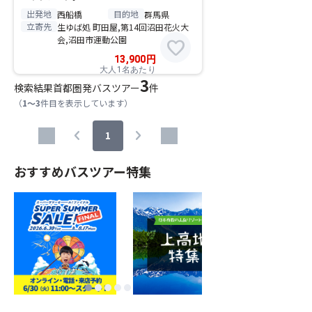
出発地
目的地
西船橋
群馬県
立寄先
生ゆば処 町田屋,第14回沼田花火大
会,沼田市運動公園
favorite
13,900
円
大人1名あたり
3
検索結果
首都圏発バスツアー
件
（
1～3
件目を表示しています）
chevron_left
chevron_right
1
おすすめバスツアー特集