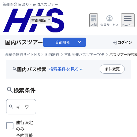
首都圏発 日帰り・宿泊バスツアー
首都圏版
店舗
会員サービス
メニュー
国内バスツアー
expand_more
首都圏発
ログイン
login
総合旅行サイトHIS
国内旅行
首都圏発バスツアーTOP
バスツアー検索
home
国内バス検索
search
条件変更
expand_more
沼田花火
search
検索条件
search
催行決定
のみ
予約可能