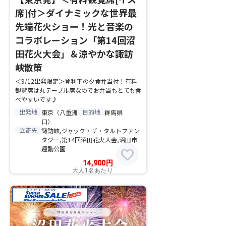
席]付＞ダイナミックな世界最
先端花火ショー！光と音楽の
コラボレーション「第14回沼
田花火大会」＆涼やかな諏訪
峡散策
＜9/12出発限定＞登利平の夕食弁当付！有料
観覧席は丸テーブル席なのでお弁当もとても食
べやすいです♪
出発地
目的地
東京（八重洲
群馬県
口）
立寄先
諏訪峡,ジャック・ザ・タルトファン
タジー,第14回沼田花火大会,沼田市
運動公園
favorite
14,900
円
大人1名あたり