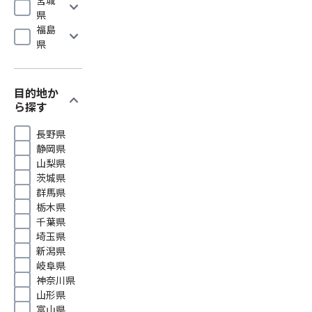
expand_more
県
福島
expand_more
県
目的地か
expand_more
ら探す
長野県
静岡県
山梨県
茨城県
群馬県
栃木県
千葉県
埼玉県
新潟県
岐阜県
神奈川県
山形県
富山県