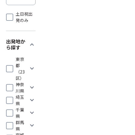
土日祝出
発のみ
出発地か
expand_more
ら探す
東京
都
expand_more
（23
区）
神奈
expand_more
川県
埼玉
expand_more
県
千葉
expand_more
県
群馬
expand_more
県
宮城