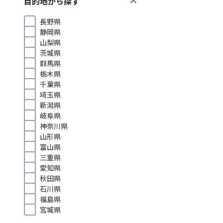
expand_more
目的地から探す
長野県
静岡県
山梨県
茨城県
群馬県
栃木県
千葉県
埼玉県
新潟県
岐阜県
神奈川県
山形県
富山県
三重県
愛知県
秋田県
石川県
福島県
宮城県