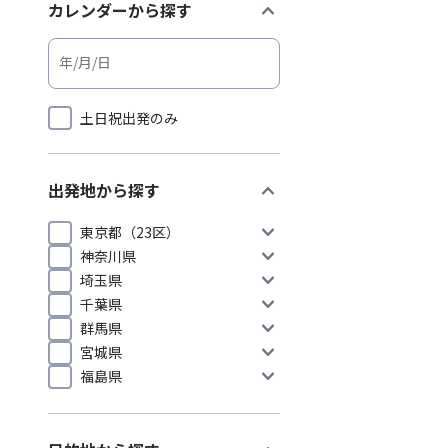
expand_more
カレンダーから探す
土日祝出発のみ
expand_more
出発地から探す
expand_more
東京都（23区）
expand_more
神奈川県
expand_more
埼玉県
expand_more
千葉県
expand_more
群馬県
expand_more
宮城県
expand_more
福島県