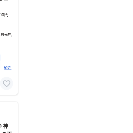
500円
日光店,
続き
favorite
♪神