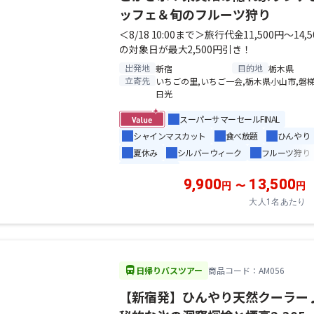
ッフェ＆旬のフルーツ狩り
＜8/18 10:00まで＞旅行代金11,500円～14,
の対象日が最大2,500円引き！
出発地
目的地
新宿
栃木県
立寄先
いちごの里,いちご一会,栃木県小山市,磐梯
日光
スーパーサマーセールFINAL
シャインマスカット
食べ放題
ひんやり
夏休み
シルバーウィーク
フルーツ狩り
ぶどう狩り
9,900
13,500
円
〜
円
大人1名あたり
directions_bus
日帰りバスツアー
商品コード：AM056
【新宿発】ひんやり天然クーラー