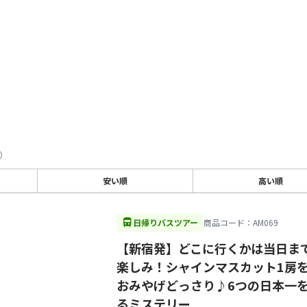
）
安い順
高い順
directions_bus
日帰りバスツアー
商品コード：AM069
【新宿発】どこに行くかは当日ま
楽しみ！シャインマスカット1房
おみやげどっさり♪6つの日本一
るミステリー