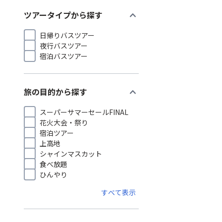
expand_more
ツアータイプから探す
日帰りバスツアー
夜行バスツアー
宿泊バスツアー
expand_more
旅の目的から探す
スーパーサマーセールFINAL
花火大会・祭り
宿泊ツアー
上高地
シャインマスカット
食べ放題
ひんやり
すべて表示