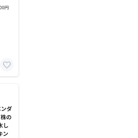
500円
favorite
ベンダ
万株の
水し
キン