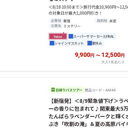
＜8/18 10:00まで＞旅行代金10,900円～12,
の対象日が最大1,000円引き！
出発地
目的地
新宿
未定
立寄先
ミステリー
スーパーサマーセールFINAL
シャインマスカット
夏休み
9,900
12,500
円
〜
円
大人1名あたり
directions_bus
日帰りバスツアー
商品コード：AA044
【新宿発】＜8/9緊急値下げ＞ラ
ーの香りに包まれて♪関東最大5
たんばらラベンダーパークと輝く
ぶき「吹割の滝」＆夏の高原バイ