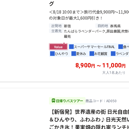
グ
＜8/18 10:00まで＞旅行代金9,900円～11,9
の対象日が最大1,600円引き！
出発地
目的地
新宿
群馬県
立寄先
たんばらラベンダーパーク,原田農園,吹割
羅苑
スーパーサマーセールFINAL
食
ひんやり
夏休み
お花観賞
ラベンダ
8,900
11,000
円
〜
円
大人1名あたり
directions_bus
日帰りバスツアー
商品コード：AD050
【新宿発】世界遺産の街 日光自由
＆ひんやり、ふわふわ♪日光天然
ごかき氷！果実畑の隠れ家ランチ