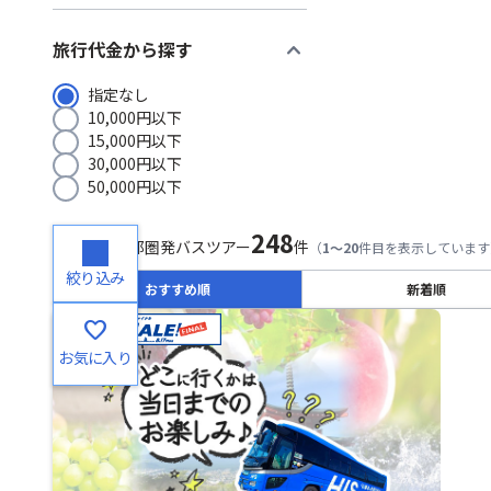
expand_more
旅行代金から探す
指定なし
10,000円以下
15,000円以下
30,000円以下
50,000円以下
248
検索結果
首都圏発バスツアー
件
（
1～20
件目を表示しています
絞り込み
おすすめ順
新着順
favorite
お気に入り