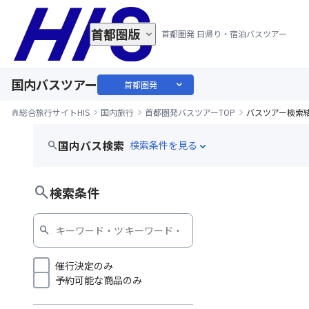
首都圏版
首都圏発 日帰り・宿泊バスツアー
国内バスツアー
expand_more
首都圏発
総合旅行サイトHIS
国内旅行
首都圏発バスツアーTOP
バスツアー検索
home
国内バス検索
search
expand_more
search
検索条件
search
催行決定のみ
予約可能な商品のみ