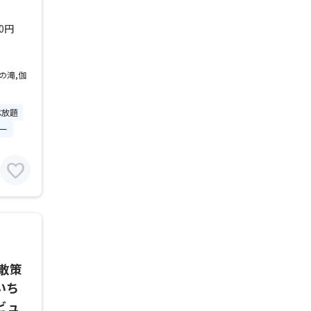
00円
の滝,伽
べ放題
ー
favorite
散策
いち
ビュ