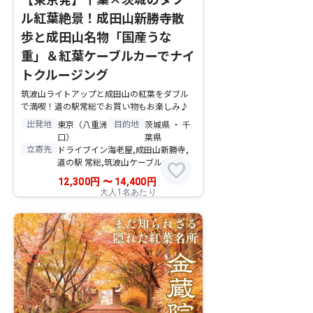
ル紅葉絶景！成田山新勝寺散
歩と成田山名物「国産うな
重」＆紅葉ケーブルカーでナイ
トクルージング
筑波山ライトアップと成田山の紅葉をダブル
で満喫！道の駅常総でお買い物もお楽しみ♪
出発地
目的地
東京（八重洲
茨城県 ・ 千
口）
葉県
立寄先
ドライブイン海老屋,成田山新勝寺,
道の駅 常総,筑波山ケーブルカー
favorite
12,300
円
〜
14,400
円
大人1名あたり