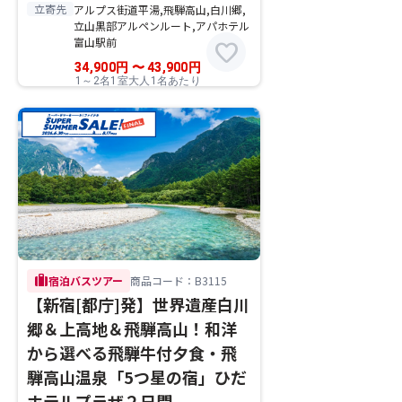
立寄先
アルプス街道平湯,飛騨高山,白川郷,
立山黒部アルペンルート,アパホテル
富山駅前
favorite
34,900
円
〜
43,900
円
1～2名1室大人1名あたり
trip
宿泊バスツアー
商品コード：B3115
【新宿[都庁]発】世界遺産白川
郷＆上高地＆飛騨高山！和洋
から選べる飛騨牛付夕食・飛
騨高山温泉「5つ星の宿」ひだ
ホテルプラザ２日間