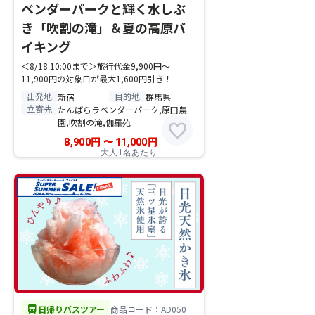
ベンダーパークと輝く水しぶ
き「吹割の滝」＆夏の高原バ
イキング
＜8/18 10:00まで＞旅行代金9,900円～
11,900円の対象日が最大1,600円引き！
出発地
目的地
新宿
群馬県
立寄先
たんばらラベンダーパーク,原田農
園,吹割の滝,伽羅苑
favorite
8,900
円
〜
11,000
円
大人1名あたり
directions_bus
日帰りバスツアー
商品コード：AD050