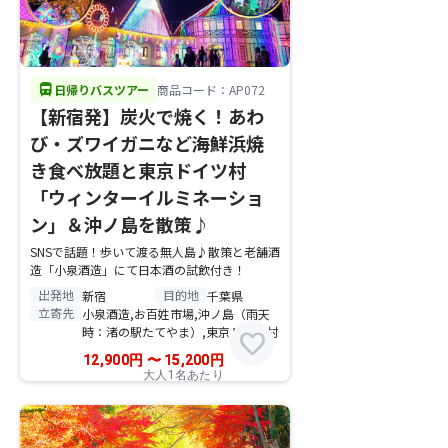
directions_bus
日帰りバスツアー
商品コード：AP072
【新宿発】炭火で焼く！あわ
び・ズワイガニなど海鮮浜焼
き食べ放題と東京ドイツ村
「ウィンターイルミネーショ
ン」＆沖ノ島を散策♪
SNSで話題！歩いて渡る無人島♪散策と老舗酒
造「小泉酒造」にて日本酒の試飲付き！
出発地
目的地
新宿
千葉県
立寄先
小泉酒造,お百姓市場,沖ノ島（雨天
時：渚の駅たてやま）,東京ドイツ村
favorite
12,900
円
〜
15,200
円
大人1名あたり