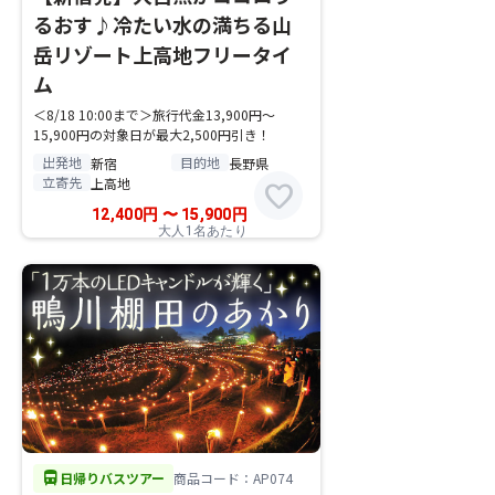
るおす♪冷たい水の満ちる山
岳リゾート上高地フリータイ
ム
＜8/18 10:00まで＞旅行代金13,900円～
15,900円の対象日が最大2,500円引き！
出発地
目的地
新宿
長野県
立寄先
上高地
favorite
12,400
円
〜
15,900
円
大人1名あたり
directions_bus
日帰りバスツアー
商品コード：AP074