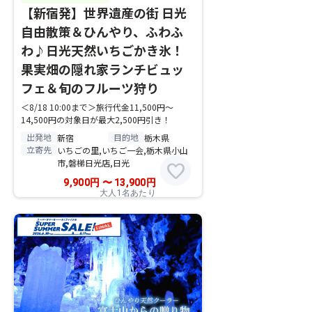
【新宿発】世界遺産の街 日光
自由散策＆ひんやり、ふわふ
わ♪日光天然いちごかき氷！
果実畑の隠れ家ランチビュッ
フェ＆旬のフルーツ狩り
＜8/18 10:00まで＞旅行代金11,500円～
14,500円の対象日が最大2,500円引き！
出発地
目的地
新宿
栃木県
立寄先
いちごの里,いちご一会,栃木県小山
市,磐梯日光店,日光
favorite
9,900
円
〜
13,900
円
大人1名あたり