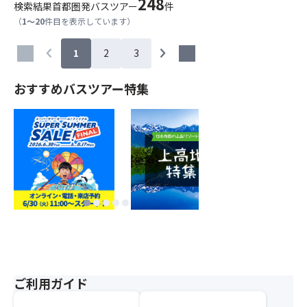
248
検索結果
首都圏発バスツアー
件
（
1～20
件目を表示しています）
chevron_left
chevron_right
1
2
3
おすすめバスツアー特集
ご利用ガイド