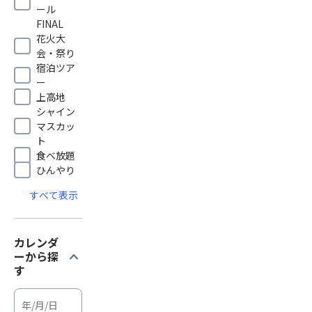
ール
FINAL
花火大
会・祭り
宿泊ツア
ー
上高地
シャイン
マスカッ
ト
食べ放題
ひんやり
すべて表示
カレンダ
expand_more
ーから探
す