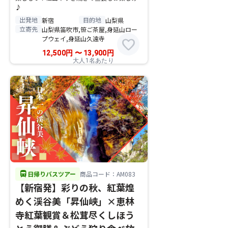
♪
出発地
目的地
新宿
山梨県
立寄先
山梨県笛吹市,笹ご茶屋,身延山ロー
プウェイ,身延山久遠寺
favorite
12,500
円
〜
13,900
円
大人1名あたり
directions_bus
日帰りバスツアー
商品コード：AM083
【新宿発】彩りの秋、紅葉煌
めく渓谷美「昇仙峡」×恵林
寺紅葉観賞＆松茸尽くしほう