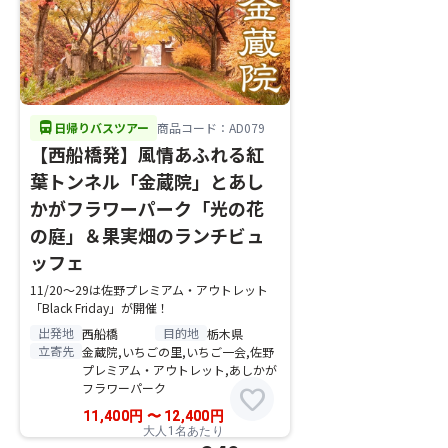
directions_bus
日帰りバスツアー
商品コード：AD079
【西船橋発】風情あふれる紅
葉トンネル「金蔵院」とあし
かがフラワーパーク「光の花
の庭」＆果実畑のランチビュ
ッフェ
11/20～29は佐野プレミアム・アウトレット
「Black Friday」が開催！
出発地
目的地
西船橋
栃木県
立寄先
金蔵院,いちごの里,いちご一会,佐野
プレミアム・アウトレット,あしかが
フラワーパーク
favorite
11,400
円
〜
12,400
円
大人1名あたり