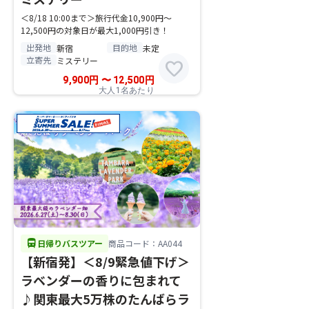
＜8/18 10:00まで＞旅行代金10,900円～
12,500円の対象日が最大1,000円引き！
出発地
目的地
新宿
未定
立寄先
ミステリー
favorite
9,900
円
〜
12,500
円
大人1名あたり
directions_bus
日帰りバスツアー
商品コード：AA044
【新宿発】＜8/9緊急値下げ＞
ラベンダーの香りに包まれて
♪関東最大5万株のたんばらラ