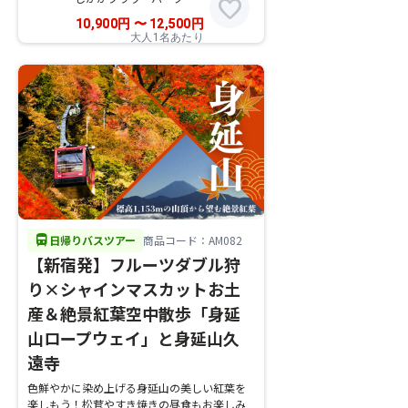
favorite
10,900
円
〜
12,500
円
大人1名あたり
directions_bus
日帰りバスツアー
商品コード：AM082
【新宿発】フルーツダブル狩
り×シャインマスカットお土
産＆絶景紅葉空中散歩「身延
山ロープウェイ」と身延山久
遠寺
色鮮やかに染め上げる身延山の美しい紅葉を
楽しもう！松茸やすき焼きの昼食もお楽しみ