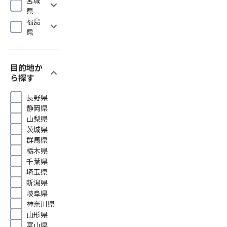
expand_more
県
福島
expand_more
県
目的地か
expand_more
ら探す
長野県
静岡県
山梨県
茨城県
群馬県
栃木県
千葉県
埼玉県
新潟県
岐阜県
神奈川県
山形県
富山県