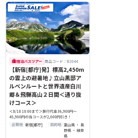
trip
宿泊バスツアー
商品コード：B2044
【新宿[都庁]発】標高2,450m
の雲上の避暑地♪立山黒部ア
ルペンルートと世界遺産白川
郷＆飛騨高山２日間＜通り抜
けコース＞
＜8/18 10:00まで＞旅行代金36,900円～
45,900円の当コースが2,000円引き！
出発地
目的地
新宿[都庁]
富山県 ・ 長
野県 ・ 岐阜
県