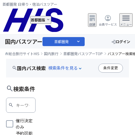
首都圏発 日帰り・宿泊バスツアー
首都圏版
店舗
会員サービス
メニュー
国内バスツアー
expand_more
首都圏発
ログイン
login
総合旅行サイトHIS
国内旅行
首都圏発バスツアーTOP
バスツアー検索
home
国内バス検索
search
条件変更
expand_more
search
検索条件
search
催行決定
のみ
予約可能