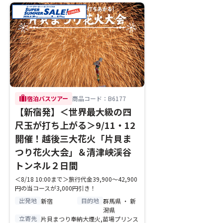
trip
宿泊バスツアー
商品コード：B6177
【新宿発】＜世界最大級の四
尺玉が打ち上がる＞9/11・12
開催！越後三大花火「片貝ま
つり花火大会」＆清津峡渓谷
トンネル２日間
＜8/18 10:00まで＞旅行代金39,900～42,900
円の当コースが3,000円引き！
出発地
目的地
新宿
群馬県 ・ 新
潟県
立寄先
片貝まつり奉納大煙火,苗場プリンス