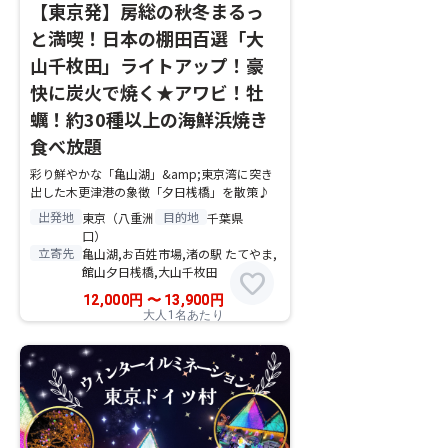
【東京発】房総の秋冬まるっ
と満喫！日本の棚田百選「大
山千枚田」ライトアップ！豪
快に炭火で焼く★アワビ！牡
蠣！約30種以上の海鮮浜焼き
食べ放題
彩り鮮やかな「亀山湖」&amp;東京湾に突き
出した木更津港の象徴「夕日桟橋」を散策♪
出発地
目的地
東京（八重洲
千葉県
口）
立寄先
亀山湖,お百姓市場,渚の駅 たてやま,
館山夕日桟橋,大山千枚田
favorite
12,000
円
〜
13,900
円
大人1名あたり