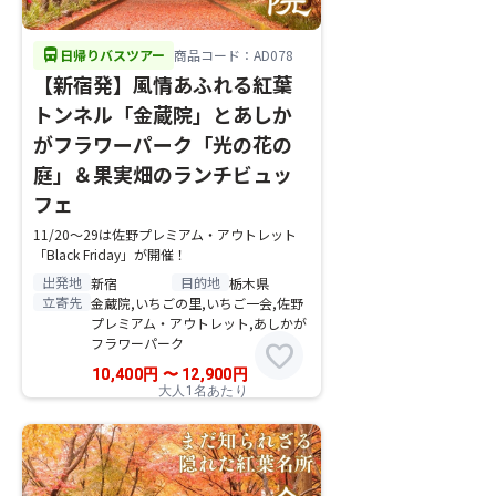
directions_bus
日帰りバスツアー
商品コード：AD078
【新宿発】風情あふれる紅葉
トンネル「金蔵院」とあしか
がフラワーパーク「光の花の
庭」＆果実畑のランチビュッ
フェ
11/20～29は佐野プレミアム・アウトレット
「Black Friday」が開催！
出発地
目的地
新宿
栃木県
立寄先
金蔵院,いちごの里,いちご一会,佐野
プレミアム・アウトレット,あしかが
フラワーパーク
favorite
10,400
円
〜
12,900
円
大人1名あたり