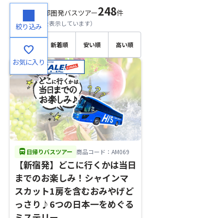
248
検索結果
首都圏発バスツアー
件
（
1～20
件目を表示しています）
絞り込み
おすす
新着順
安い順
高い順
favorite
め順
お気に入り
directions_bus
日帰りバスツアー
商品コード：AM069
【新宿発】どこに行くかは当日
までのお楽しみ！シャインマ
スカット1房を含むおみやげど
っさり♪6つの日本一をめぐる
ミステリー