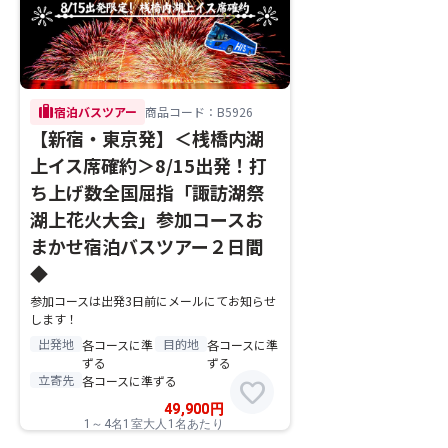
trip
宿泊バスツアー
商品コード：B5926
【新宿・東京発】＜桟橋内湖
上イス席確約＞8/15出発！打
ち上げ数全国屈指「諏訪湖祭
湖上花火大会」参加コースお
まかせ宿泊バスツアー２日間
◆
参加コースは出発3日前にメールにてお知らせ
します！
出発地
目的地
各コースに準
各コースに準
ずる
ずる
立寄先
各コースに準ずる
favorite
49,900
円
1～4名1室大人1名あたり