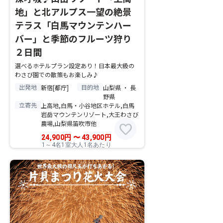
地」と北アルプス一望の絶景
テラス「白馬マウンテンハー
バー」と季節のフルーツ狩り
２日間
選べるホテルプラン設定あり！日本最大級の
わさび園での散策もお楽しみ♪
出発地
目的地
新宿[都庁]
山梨県 ・ 長
野県
立寄先
上高地,白馬・小谷地区ホテル,白馬
岩岳マウンテンリゾート,大王わさび
農場,山梨県笛吹市他
favorite
24,900
円
〜
43,900
円
1～4名1室大人1名あたり