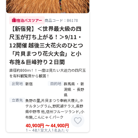
trip
宿泊バスツアー
商品コード：B6178
【新宿発】＜世界最大級の四
尺玉が打ち上がる！＞9/11・
12開催 越後三大花火のひとつ
「片貝まつり花火大会」と小
布施＆巨峰狩り２日間
直径約800ｍ！！一度は見たい大迫力の四尺玉
を有料観覧席から観賞！
出発地
目的地
新宿
群馬県 ・ 新
潟県 ・ 長野
県
立寄先
魚野の里,片貝まつり奉納大煙火,ホ
テルタングラム,野尻湖テラス,長野
県中野市 他,信州フルーツランド,小
布施,こんにゃくパーク
favorite
40,900
円
〜
44,900
円
1～4名1室大人1名あたり