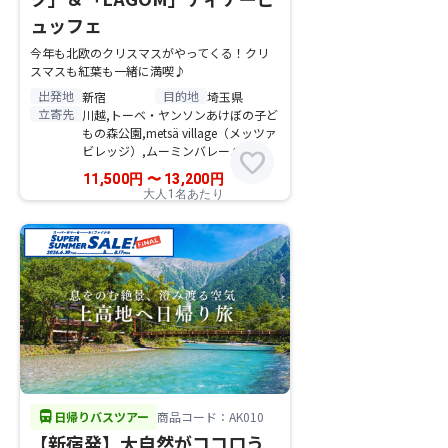
ュッフェ
今年も北欧のクリスマスがやってくる！クリ
スマスも紅葉も一緒に満喫♪
出発地
目的地
新宿
埼玉県
立寄先
川越,トーベ・ヤンソンあけぼの子ど
もの森公園,metsä village（メッツァ
ビレッジ）,ムーミンバレーパーク
favorite
11,500
円
〜
13,200
円
大人1名あたり
directions_bus
日帰りバスツアー
商品コード：AK010
【新宿発】大自然がココロう