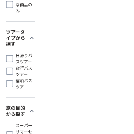
な商品の
み
ツアータ
expand_more
イプから
探す
日帰りバ
スツアー
夜行バス
ツアー
宿泊バス
ツアー
旅の目的
expand_more
から探す
スーパー
サマーセ