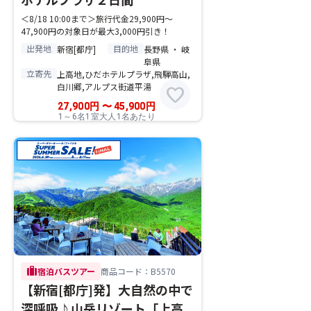
＜8/18 10:00まで＞旅行代金29,900円～
47,900円の対象日が最大3,000円引き！
出発地
目的地
新宿[都庁]
長野県 ・ 岐
阜県
立寄先
上高地,ひだホテルプラザ,飛騨高山,
白川郷,アルプス街道平湯
favorite
27,900
円
〜
45,900
円
1～6名1室大人1名あたり
trip
宿泊バスツアー
商品コード：B5570
【新宿[都庁]発】大自然の中で
深呼吸♪山岳リゾート「上高