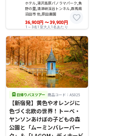
ホテル,湯沢高原パノラマパーク,魚
野の里,清津峡渓谷トンネル,群馬県
沼田市 他,原田農園
favorite
36,900
円
〜
39,900
円
1～3名1室大人1名あたり
directions_bus
日帰りバスツアー
商品コード：AS025
【新宿発】黄色やオレンジに
色づく北欧の世界！トーベ・
ヤンソンあけぼの子どもの森
公園と「ムーミンバレーパー
ク」＆「LAGOM」ディナービ