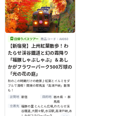
directions_bus
日帰りバスツアー
商品コード：AA060
【新宿発】上州紅葉散歩！わ
たらせ渓谷鐵道と幻の霜降り
「福豚しゃぶしゃぶ」＆あし
かがフラワーパーク500万球の
「光の花の庭」
秋のこの時期だけの絶景♪紅葉とイルミをダ
ブルで満喫！関東の耶馬溪「高津戸峡」散策
も！
出発地
目的地
新宿
栃木県 ・ 群
馬県
立寄先
福豚の里 とんとん広場,わたらせ渓
谷鐵道,大間々駅,水沼駅,高津戸峡,あ
しかがフラワーパーク