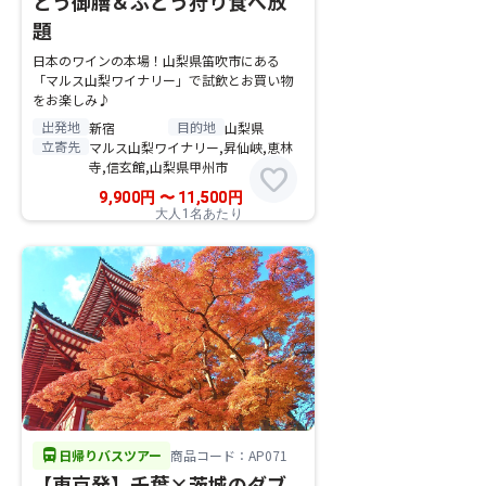
とう御膳＆ぶどう狩り食べ放
題
日本のワインの本場！山梨県笛吹市にある
「マルス山梨ワイナリー」で試飲とお買い物
をお楽しみ♪
出発地
目的地
新宿
山梨県
立寄先
マルス山梨ワイナリー,昇仙峡,恵林
寺,信玄館,山梨県甲州市
favorite
9,900
円
〜
11,500
円
大人1名あたり
directions_bus
日帰りバスツアー
商品コード：AP071
【東京発】千葉×茨城のダブ