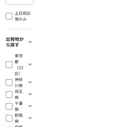
土日祝出
発のみ
出発地か
expand_more
ら探す
東京
都
expand_more
（23
区）
神奈
expand_more
川県
埼玉
expand_more
県
千葉
expand_more
県
群馬
expand_more
県
宮城