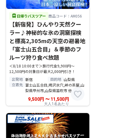
directions_bus
日帰りバスツアー
商品コード：AM056
【新宿発】ひんやり天然クー
ラー♪神秘的な氷の洞窟探検
と標高2,305mの天空の避暑地
「富士山五合目」＆季節のフ
ルーツ狩り食べ放題
＜8/18 10:00まで＞旅行代金9,900円～
12,500円の対象日が最大2,000円引き！
出発地
目的地
新宿
山梨県
立寄先
富士山五合目,鳴沢氷穴,峠の茶屋,山
梨県甲州市,山梨県笛吹市 他
favorite
9,500
円
〜
11,500
円
大人1名あたり