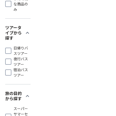
な商品の
み
ツアータ
expand_more
イプから
探す
日帰りバ
スツアー
夜行バス
ツアー
宿泊バス
ツアー
旅の目的
expand_more
から探す
スーパー
サマーセ