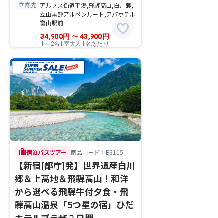
立寄先
アルプス街道平湯,飛騨高山,白川郷,
立山黒部アルペンルート,アパホテル
富山駅前
favorite
34,900
円
〜
43,900
円
1～2名1室大人1名あたり
trip
宿泊バスツアー
商品コード：B3115
【新宿[都庁]発】世界遺産白川
郷＆上高地＆飛騨高山！和洋
から選べる飛騨牛付夕食・飛
騨高山温泉「5つ星の宿」ひだ
ホテルプラザ２日間