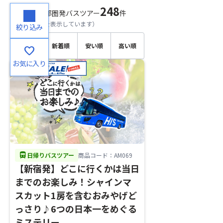
248
検索結果
首都圏発バスツアー
件
（
1～20
件目を表示しています）
絞り込み
おすす
新着順
安い順
高い順
favorite
め順
お気に入り
directions_bus
日帰りバスツアー
商品コード：AM069
【新宿発】どこに行くかは当日
までのお楽しみ！シャインマ
スカット1房を含むおみやげど
っさり♪6つの日本一をめぐる
ミステリー