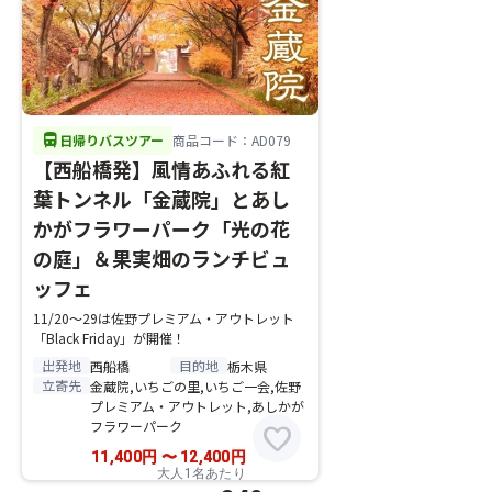
directions_bus
日帰りバスツアー
商品コード：AD079
【西船橋発】風情あふれる紅
葉トンネル「金蔵院」とあし
かがフラワーパーク「光の花
の庭」＆果実畑のランチビュ
ッフェ
11/20～29は佐野プレミアム・アウトレット
「Black Friday」が開催！
出発地
目的地
西船橋
栃木県
立寄先
金蔵院,いちごの里,いちご一会,佐野
プレミアム・アウトレット,あしかが
フラワーパーク
favorite
11,400
円
〜
12,400
円
大人1名あたり