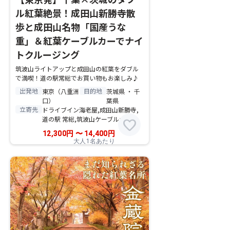
ル紅葉絶景！成田山新勝寺散
歩と成田山名物「国産うな
重」＆紅葉ケーブルカーでナイ
トクルージング
筑波山ライトアップと成田山の紅葉をダブル
で満喫！道の駅常総でお買い物もお楽しみ♪
出発地
目的地
東京（八重洲
茨城県 ・ 千
口）
葉県
立寄先
ドライブイン海老屋,成田山新勝寺,
道の駅 常総,筑波山ケーブルカー
favorite
12,300
円
〜
14,400
円
大人1名あたり