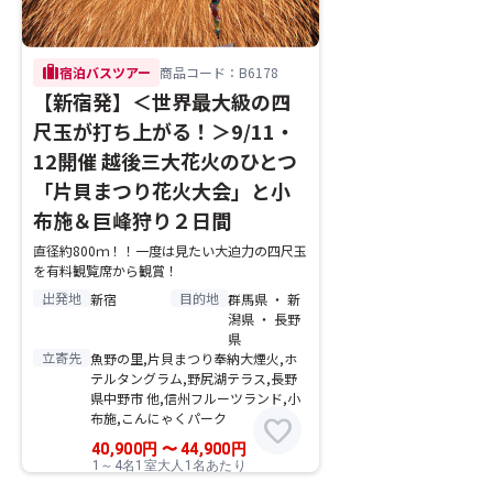
trip
宿泊バスツアー
商品コード：B6178
【新宿発】＜世界最大級の四
尺玉が打ち上がる！＞9/11・
12開催 越後三大花火のひとつ
「片貝まつり花火大会」と小
布施＆巨峰狩り２日間
直径約800ｍ！！一度は見たい大迫力の四尺玉
を有料観覧席から観賞！
出発地
目的地
新宿
群馬県 ・ 新
潟県 ・ 長野
県
立寄先
魚野の里,片貝まつり奉納大煙火,ホ
テルタングラム,野尻湖テラス,長野
県中野市 他,信州フルーツランド,小
布施,こんにゃくパーク
favorite
40,900
円
〜
44,900
円
1～4名1室大人1名あたり