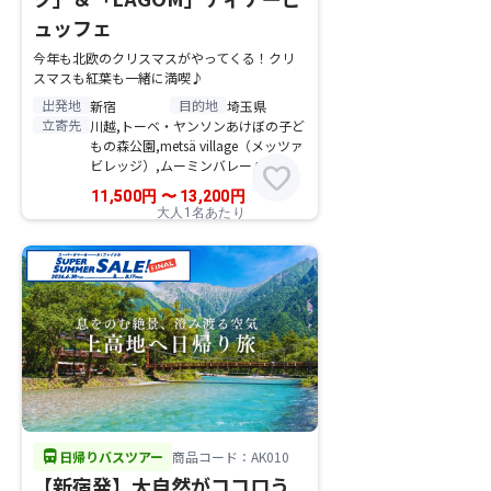
ュッフェ
今年も北欧のクリスマスがやってくる！クリ
スマスも紅葉も一緒に満喫♪
出発地
目的地
新宿
埼玉県
立寄先
川越,トーベ・ヤンソンあけぼの子ど
もの森公園,metsä village（メッツァ
ビレッジ）,ムーミンバレーパーク
favorite
11,500
円
〜
13,200
円
大人1名あたり
directions_bus
日帰りバスツアー
商品コード：AK010
【新宿発】大自然がココロう