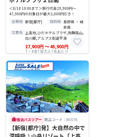
＜8/18 10:00まで＞旅行代金29,900円～
47,900円の対象日が最大3,000円引き！
出発地
目的地
新宿[都庁]
長野県 ・ 岐
阜県
立寄先
上高地,ひだホテルプラザ,飛騨高山,
白川郷,アルプス街道平湯
favorite
27,900
円
〜
45,900
円
1～6名1室大人1名あたり
trip
宿泊バスツアー
商品コード：B5570
【新宿[都庁]発】大自然の中で
深呼吸♪山岳リゾート「上高