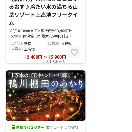
るおす♪冷たい水の満ちる山
岳リゾート上高地フリータイ
ム
＜8/18 10:00まで＞旅行代金13,900円～
15,900円の対象日が最大2,500円引き！
出発地
目的地
新宿
長野県
立寄先
上高地
favorite
12,400
円
〜
15,900
円
大人1名あたり
directions_bus
日帰りバスツアー
商品コード：AP074