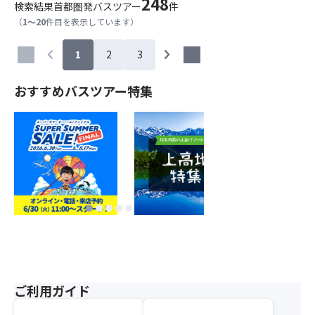
248
検索結果
首都圏発バスツアー
件
（
1～20
件目を表示しています）
chevron_left
chevron_right
1
2
3
おすすめバスツアー特集
ご利用ガイド