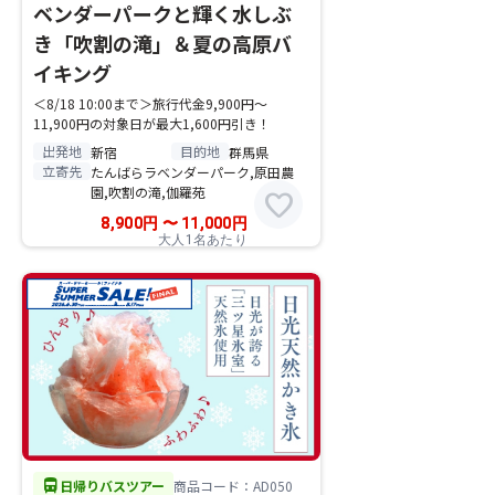
ベンダーパークと輝く水しぶ
き「吹割の滝」＆夏の高原バ
イキング
＜8/18 10:00まで＞旅行代金9,900円～
11,900円の対象日が最大1,600円引き！
出発地
目的地
新宿
群馬県
立寄先
たんばらラベンダーパーク,原田農
園,吹割の滝,伽羅苑
favorite
8,900
円
〜
11,000
円
大人1名あたり
directions_bus
日帰りバスツアー
商品コード：AD050