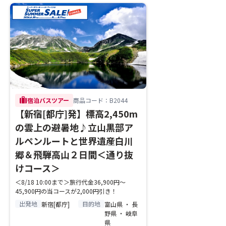
trip
宿泊バスツアー
商品コード：B2044
【新宿[都庁]発】標高2,450m
の雲上の避暑地♪立山黒部ア
ルペンルートと世界遺産白川
郷＆飛騨高山２日間＜通り抜
けコース＞
＜8/18 10:00まで＞旅行代金36,900円～
45,900円の当コースが2,000円引き！
出発地
目的地
新宿[都庁]
富山県 ・ 長
野県 ・ 岐阜
県