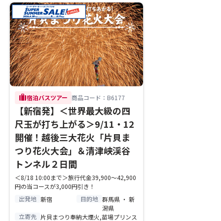
trip
宿泊バスツアー
商品コード：B6177
【新宿発】＜世界最大級の四
尺玉が打ち上がる＞9/11・12
開催！越後三大花火「片貝ま
つり花火大会」＆清津峡渓谷
トンネル２日間
＜8/18 10:00まで＞旅行代金39,900～42,900
円の当コースが3,000円引き！
出発地
目的地
新宿
群馬県 ・ 新
潟県
立寄先
片貝まつり奉納大煙火,苗場プリンス