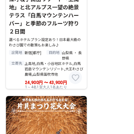
地」と北アルプス一望の絶景
テラス「白馬マウンテンハー
バー」と季節のフルーツ狩り
２日間
選べるホテルプラン設定あり！日本最大級の
わさび園での散策もお楽しみ♪
出発地
目的地
新宿[都庁]
山梨県 ・ 長
野県
立寄先
上高地,白馬・小谷地区ホテル,白馬
岩岳マウンテンリゾート,大王わさび
農場,山梨県笛吹市他
favorite
24,900
円
〜
43,900
円
1～4名1室大人1名あたり