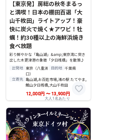
【東京発】房総の秋冬まるっ
と満喫！日本の棚田百選「大
山千枚田」ライトアップ！豪
快に炭火で焼く★アワビ！牡
蠣！約30種以上の海鮮浜焼き
食べ放題
彩り鮮やかな「亀山湖」&amp;東京湾に突き
出した木更津港の象徴「夕日桟橋」を散策♪
出発地
目的地
東京（八重洲
千葉県
口）
立寄先
亀山湖,お百姓市場,渚の駅 たてやま,
館山夕日桟橋,大山千枚田
favorite
12,000
円
〜
13,900
円
大人1名あたり