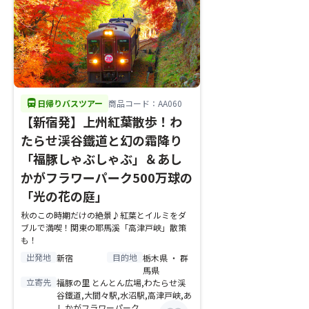
directions_bus
日帰りバスツアー
商品コード：AA060
【新宿発】上州紅葉散歩！わ
たらせ渓谷鐵道と幻の霜降り
「福豚しゃぶしゃぶ」＆あし
かがフラワーパーク500万球の
「光の花の庭」
秋のこの時期だけの絶景♪紅葉とイルミをダ
ブルで満喫！関東の耶馬溪「高津戸峡」散策
も！
出発地
目的地
新宿
栃木県 ・ 群
馬県
立寄先
福豚の里 とんとん広場,わたらせ渓
谷鐵道,大間々駅,水沼駅,高津戸峡,あ
しかがフラワーパーク