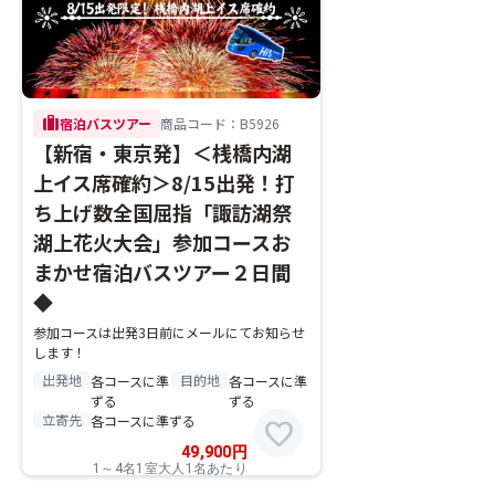
trip
宿泊バスツアー
商品コード：B5926
【新宿・東京発】＜桟橋内湖
上イス席確約＞8/15出発！打
ち上げ数全国屈指「諏訪湖祭
湖上花火大会」参加コースお
まかせ宿泊バスツアー２日間
◆
参加コースは出発3日前にメールにてお知らせ
します！
出発地
目的地
各コースに準
各コースに準
ずる
ずる
立寄先
各コースに準ずる
favorite
49,900
円
1～4名1室大人1名あたり