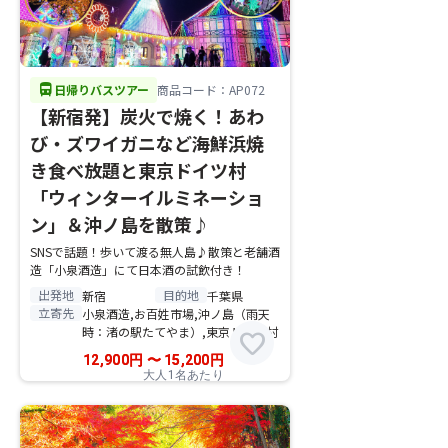
directions_bus
日帰りバスツアー
商品コード：AP072
【新宿発】炭火で焼く！あわ
び・ズワイガニなど海鮮浜焼
き食べ放題と東京ドイツ村
「ウィンターイルミネーショ
ン」＆沖ノ島を散策♪
SNSで話題！歩いて渡る無人島♪散策と老舗酒
造「小泉酒造」にて日本酒の試飲付き！
出発地
目的地
新宿
千葉県
立寄先
小泉酒造,お百姓市場,沖ノ島（雨天
時：渚の駅たてやま）,東京ドイツ村
favorite
12,900
円
〜
15,200
円
大人1名あたり