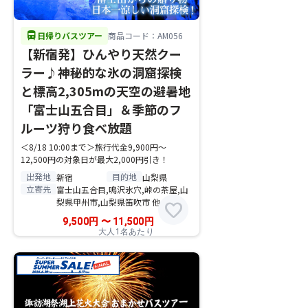
directions_bus
日帰りバスツアー
商品コード：AM056
【新宿発】ひんやり天然クー
ラー♪神秘的な氷の洞窟探検
と標高2,305mの天空の避暑地
「富士山五合目」＆季節のフ
ルーツ狩り食べ放題
＜8/18 10:00まで＞旅行代金9,900円～
12,500円の対象日が最大2,000円引き！
出発地
目的地
新宿
山梨県
立寄先
富士山五合目,鳴沢氷穴,峠の茶屋,山
梨県甲州市,山梨県笛吹市 他
favorite
9,500
円
〜
11,500
円
大人1名あたり