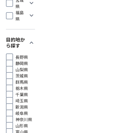
expand_more
県
福島
expand_more
県
目的地か
expand_more
ら探す
長野県
静岡県
山梨県
茨城県
群馬県
栃木県
千葉県
埼玉県
新潟県
岐阜県
神奈川県
山形県
富山県