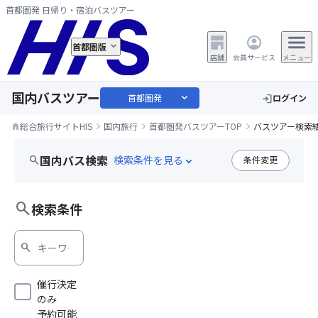
首都圏発 日帰り・宿泊バスツアー
首都圏版
店舗
会員サービス
メニュー
国内バスツアー
expand_more
首都圏発
ログイン
login
総合旅行サイトHIS
国内旅行
首都圏発バスツアーTOP
バスツアー検索
home
国内バス検索
search
条件変更
expand_more
search
検索条件
search
催行決定
のみ
予約可能