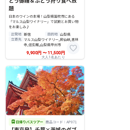
とう御膳＆ぶどう狩り食べ放
題
日本のワインの本場！山梨県笛吹市にある
「マルス山梨ワイナリー」で試飲とお買い物
をお楽しみ♪
出発地
目的地
新宿
山梨県
立寄先
マルス山梨ワイナリー,昇仙峡,恵林
寺,信玄館,山梨県甲州市
favorite
9,900
円
〜
11,500
円
大人1名あたり
directions_bus
日帰りバスツアー
商品コード：AP071
【東京発】千葉×茨城のダブ