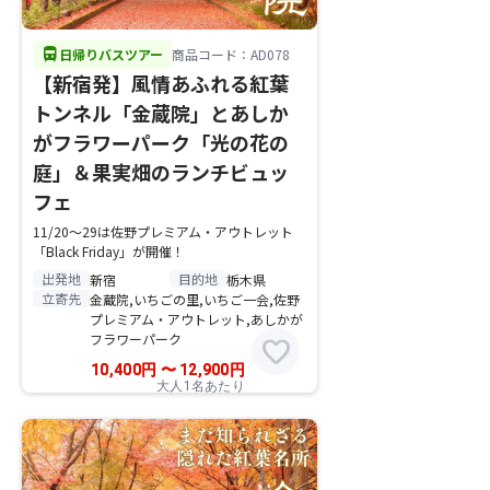
directions_bus
日帰りバスツアー
商品コード：AD078
【新宿発】風情あふれる紅葉
トンネル「金蔵院」とあしか
がフラワーパーク「光の花の
庭」＆果実畑のランチビュッ
フェ
11/20～29は佐野プレミアム・アウトレット
「Black Friday」が開催！
出発地
目的地
新宿
栃木県
立寄先
金蔵院,いちごの里,いちご一会,佐野
プレミアム・アウトレット,あしかが
フラワーパーク
favorite
10,400
円
〜
12,900
円
大人1名あたり