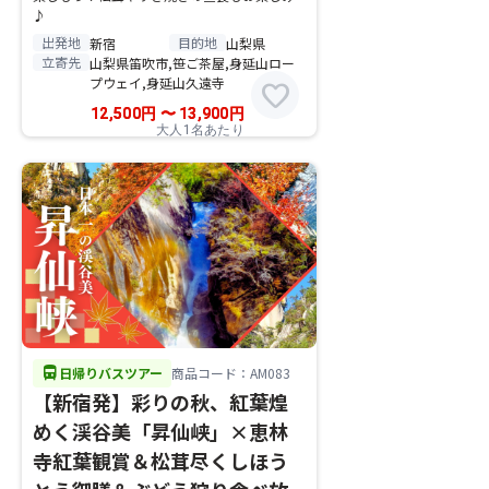
♪
出発地
目的地
新宿
山梨県
立寄先
山梨県笛吹市,笹ご茶屋,身延山ロー
プウェイ,身延山久遠寺
favorite
12,500
円
〜
13,900
円
大人1名あたり
directions_bus
日帰りバスツアー
商品コード：AM083
【新宿発】彩りの秋、紅葉煌
めく渓谷美「昇仙峡」×恵林
寺紅葉観賞＆松茸尽くしほう