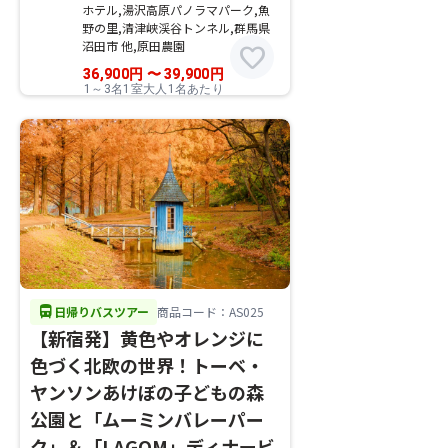
ホテル,湯沢高原パノラマパーク,魚
野の里,清津峡渓谷トンネル,群馬県
沼田市 他,原田農園
favorite
36,900
円
〜
39,900
円
1～3名1室大人1名あたり
directions_bus
日帰りバスツアー
商品コード：AS025
【新宿発】黄色やオレンジに
色づく北欧の世界！トーベ・
ヤンソンあけぼの子どもの森
公園と「ムーミンバレーパー
ク」＆「LAGOM」ディナービ