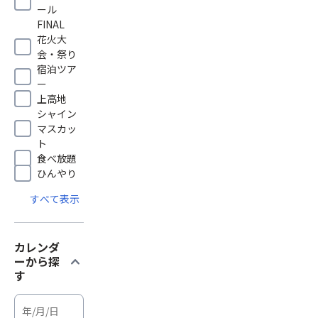
ール
FINAL
花火大
会・祭り
宿泊ツア
ー
上高地
シャイン
マスカッ
ト
食べ放題
ひんやり
すべて表示
カレンダ
expand_more
ーから探
す