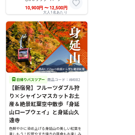
favorite
10,900
円
〜
12,500
円
大人1名あたり
directions_bus
日帰りバスツアー
商品コード：AM082
【新宿発】フルーツダブル狩
り×シャインマスカットお土
産＆絶景紅葉空中散歩「身延
山ロープウェイ」と身延山久
遠寺
色鮮やかに染め上げる身延山の美しい紅葉を
楽しもう！松茸やすき焼きの昼食もお楽しみ