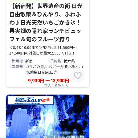
【新宿発】世界遺産の街 日光
自由散策＆ひんやり、ふわふ
わ♪日光天然いちごかき氷！
果実畑の隠れ家ランチビュッ
フェ＆旬のフルーツ狩り
＜8/18 10:00まで＞旅行代金11,500円～
14,500円の対象日が最大2,500円引き！
出発地
目的地
新宿
栃木県
立寄先
いちごの里,いちご一会,栃木県小山
市,磐梯日光店,日光
favorite
9,900
円
〜
13,900
円
大人1名あたり