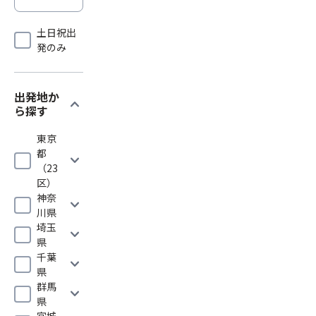
土日祝出
発のみ
出発地か
expand_more
ら探す
東京
都
expand_more
（23
区）
神奈
expand_more
川県
埼玉
expand_more
県
千葉
expand_more
県
群馬
expand_more
県
宮城