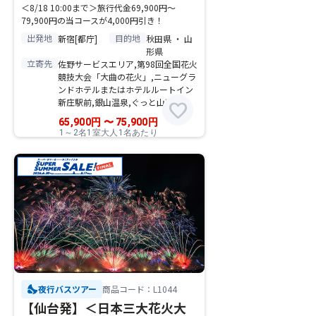
＜8/18 10:00まで＞旅行代金69,900円～
79,900円の当コースが4,000円引き！
出発地
目的地
新宿[都庁]
秋田県 ・ 山
形県
立寄先
佐野サービスエリア,第98回全国花火
競技大会「大曲の花火」,ニューグラ
ンドホテルまたはホテルルートイン
新庄駅前,銀山温泉,ぐっと山形
favorite
65,900
円
〜
75,900
円
1～2名1室大人1名あたり
nights_stay
夜行バスツアー
商品コード：L1044
【仙台発】＜日本三大花火大