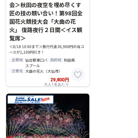
会＞秋田の夜空を埋め尽くす
匠の技の競い合い！第98回全
国花火競技大会「大曲の花
火」 復路夜行２日間＜イス観
覧席＞
＜8/18 10:00まで＞旅行代金30,900円の当コ
ースが1,100円引き！
出発地
目的地
仙台駅東口バ
秋田県
スプール
立寄先
大曲の花火（大仙市）
favorite
29,800
円
大人1名あたり