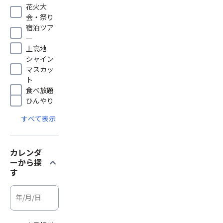
花火大
会・祭り
宿泊ツア
ー
上高地
シャイン
マスカッ
ト
食べ放題
ひんやり
すべて表示
カレンダ
expand_more
ーから探
す