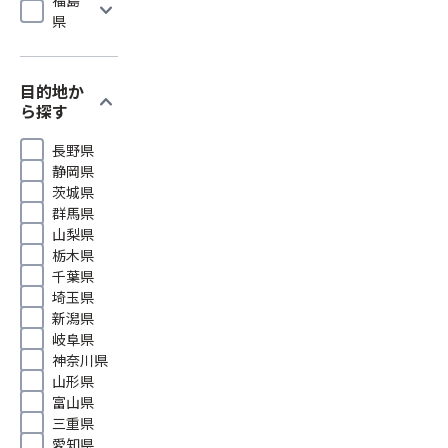
expand_more
県
目的地か
expand_more
ら探す
長野県
静岡県
茨城県
群馬県
山梨県
栃木県
千葉県
埼玉県
新潟県
岐阜県
神奈川県
山形県
富山県
三重県
愛知県