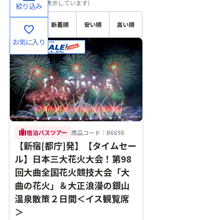
（
1～3
件目を表示しています）
絞り込み
おすす
新着順
安い順
高い順
favorite
め順
お気に入り
trip
宿泊バスツアー
商品コード：B6698
【新宿[都庁]発】【タイムセー
ル】日本三大花火大会！第98
回大曲全国花火競技大会「大
曲の花火」＆大正浪漫の銀山
温泉散策２日間＜イス観覧席
＞