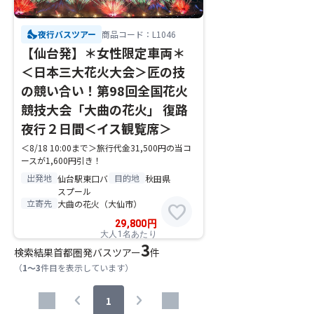
nights_stay
夜行バスツアー
商品コード：L1046
【仙台発】＊女性限定車両＊
＜日本三大花火大会＞匠の技
の競い合い！第98回全国花火
競技大会「大曲の花火」 復路
夜行２日間＜イス観覧席＞
＜8/18 10:00まで＞旅行代金31,500円の当コ
ースが1,600円引き！
出発地
目的地
仙台駅東口バ
秋田県
スプール
立寄先
大曲の花火（大仙市）
favorite
29,800
円
大人1名あたり
3
検索結果
首都圏発バスツアー
件
（
1～3
件目を表示しています）
chevron_left
chevron_right
1