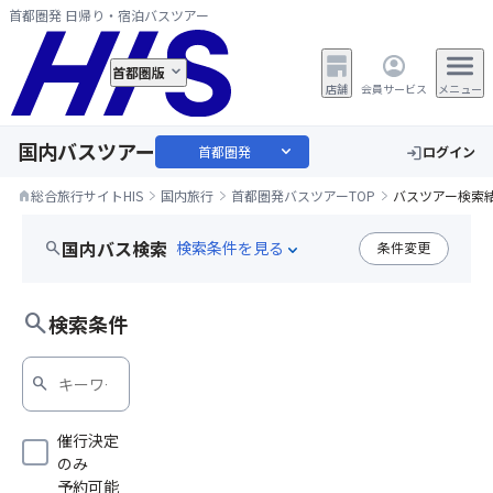
首都圏発 日帰り・宿泊バスツアー
首都圏版
店舗
会員サービス
メニュー
国内バスツアー
expand_more
首都圏発
ログイン
login
総合旅行サイトHIS
国内旅行
首都圏発バスツアーTOP
バスツアー検索
home
国内バス検索
search
条件変更
expand_more
大曲花火
search
検索条件
search
催行決定
のみ
予約可能