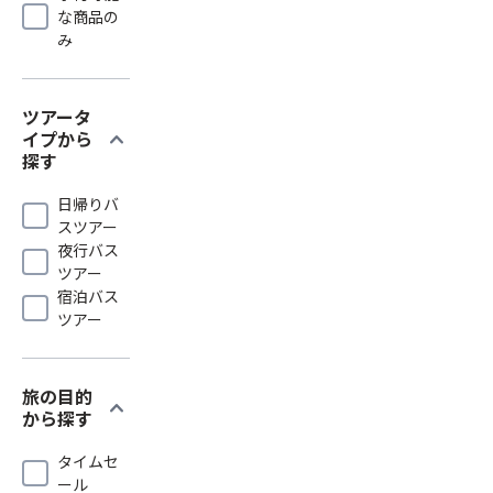
な商品の
み
ツアータ
expand_more
イプから
探す
日帰りバ
スツアー
夜行バス
ツアー
宿泊バス
ツアー
旅の目的
expand_more
から探す
タイムセ
ール