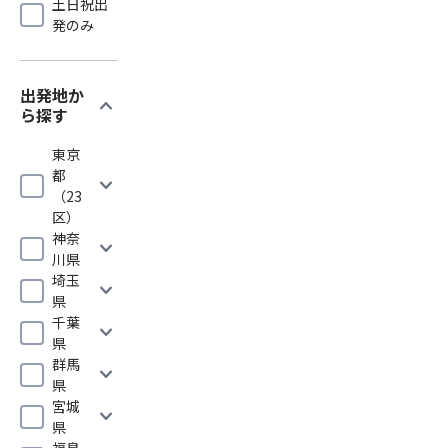
土日祝出
発のみ
出発地か
expand_more
ら探す
東京
都
expand_more
（23
区）
神奈
expand_more
川県
埼玉
expand_more
県
千葉
expand_more
県
群馬
expand_more
県
宮城
expand_more
県
福島