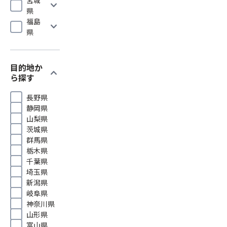
expand_more
県
福島
expand_more
県
目的地か
expand_more
ら探す
長野県
静岡県
山梨県
茨城県
群馬県
栃木県
千葉県
埼玉県
新潟県
岐阜県
神奈川県
山形県
富山県