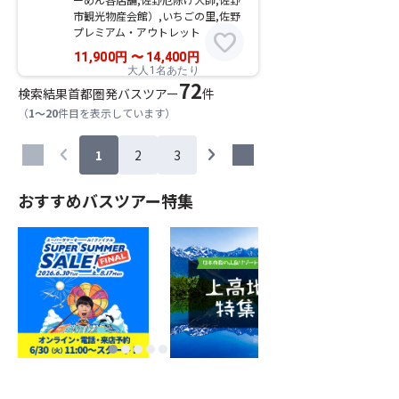
市観光物産会館）,いちごの里,佐野
プレミアム・アウトレット
favorite
11,900
円
〜
14,400
円
大人1名あたり
72
検索結果
首都圏発バスツアー
件
（
1～20
件目を表示しています）
chevron_left
chevron_right
1
2
3
おすすめバスツアー特集