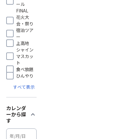
ール
FINAL
花火大
会・祭り
宿泊ツア
ー
上高地
シャイン
マスカッ
ト
食べ放題
ひんやり
すべて表示
カレンダ
expand_more
ーから探
す