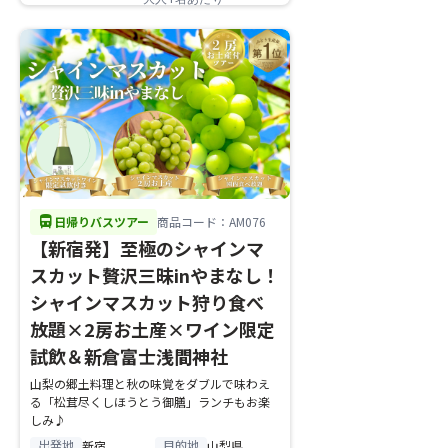
directions_bus
日帰りバスツアー
商品コード：AM076
【新宿発】至極のシャインマ
スカット贅沢三昧inやまなし！
シャインマスカット狩り食べ
放題×2房お土産×ワイン限定
試飲＆新倉富士浅間神社
山梨の郷土料理と秋の味覚をダブルで味わえ
る「松茸尽くしほうとう御膳」ランチもお楽
しみ♪
出発地
目的地
新宿
山梨県