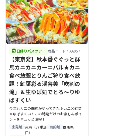
directions_bus
日帰りバスツアー
商品コード：AA057
【東京発】秋本番ぐぐっと群
馬カニカニカーニバル★カニ
食べ放題とりんご狩り食べ放
題！紅葉彩る渓谷美「吹割の
滝」＆生ゆば処でとろ～りゆ
ばすくい
今年もカニの季節がやってきた♪カニ×紅葉
×ゆばすくい！この時期だけのお楽しみポイ
ントをギュっと満喫！
出発地
目的地
東京（八重洲
群馬県
口）