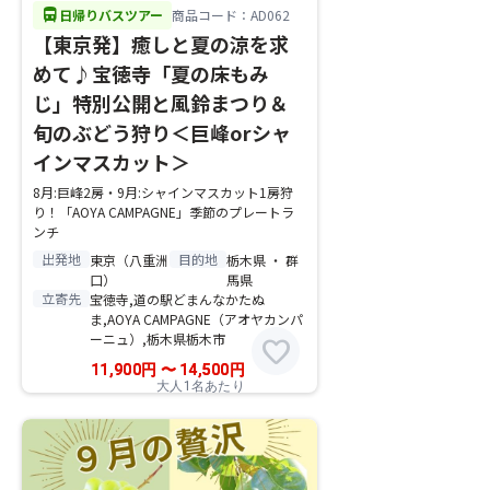
directions_bus
日帰りバスツアー
商品コード：AD062
【東京発】癒しと夏の涼を求
めて♪宝徳寺「夏の床もみ
じ」特別公開と風鈴まつり＆
旬のぶどう狩り＜巨峰orシャ
インマスカット＞
8月:巨峰2房・9月:シャインマスカット1房狩
り！「AOYA CAMPAGNE」季節のプレートラ
ンチ
出発地
目的地
東京（八重洲
栃木県 ・ 群
口）
馬県
立寄先
宝徳寺,道の駅どまんなかたぬ
ま,AOYA CAMPAGNE（アオヤカンパ
ーニュ）,栃木県栃木市
favorite
11,900
円
〜
14,500
円
大人1名あたり