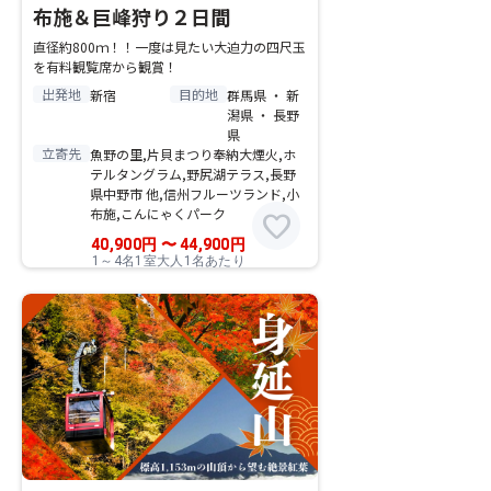
布施＆巨峰狩り２日間
直径約800ｍ！！一度は見たい大迫力の四尺玉
を有料観覧席から観賞！
出発地
目的地
新宿
群馬県 ・ 新
潟県 ・ 長野
県
立寄先
魚野の里,片貝まつり奉納大煙火,ホ
テルタングラム,野尻湖テラス,長野
県中野市 他,信州フルーツランド,小
布施,こんにゃくパーク
favorite
40,900
円
〜
44,900
円
1～4名1室大人1名あたり