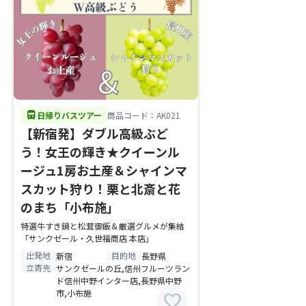
directions_bus
日帰りバスツアー
商品コード：AK021
【新宿発】ダブル高級ぶど
う！女王の輝き★クイーンル
ージュ1房お土産＆シャインマ
スカット狩り！栗と北斎と花
のまち「小布施」
特選牛すき鍋と松茸御飯＆厳選グルメが集結
「サンクゼール・久世福商店 本店」
出発地
目的地
新宿
長野県
立寄先
サンクゼールの丘,信州フルーツラン
ド信州中野インター店,長野県中野
市,小布施
favorite