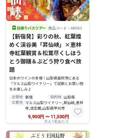
directions_bus
日帰りバスツアー
商品コード：AM083
【新宿発】彩りの秋、紅葉煌
めく渓谷美「昇仙峡」×恵林
寺紅葉観賞＆松茸尽くしほう
とう御膳＆ぶどう狩り食べ放
題
日本のワインの本場！山梨県笛吹市にある
「マルス山梨ワイナリー」で試飲とお買い物
をお楽しみ♪
出発地
目的地
新宿
山梨県
立寄先
マルス山梨ワイナリー,昇仙峡,恵林
寺,信玄館,山梨県甲州市
favorite
9,900
円
〜
11,500
円
大人1名あたり