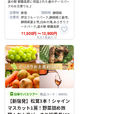
道の駅 朝霧高原に併設された食のテーマパー
クのお立寄りも♪
出発地
目的地
新宿
静岡県
立寄先
伊豆フルーツパーク,静岡県三島市,
静岡県富士市,白糸の滝,あさぎりフ
ードパーク,道の駅 朝霧高原
favorite
11,500
円
〜
12,900
円
大人1名あたり
directions_bus
日帰りバスツアー
商品コード：AM081
【新宿発】松茸3本！シャイン
マスカット1房！野菜詰め放