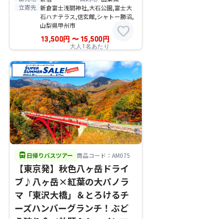
立寄先
新倉富士浅間神社,大石公園,富士大
石ハナテラス,信玄館,シャトー勝沼,
山梨県甲州市
favorite
13,500
円
〜
15,500
円
大人1名あたり
directions_bus
日帰りバスツアー
商品コード：AM075
【東京発】秋色八ヶ岳ドライ
ブ♪八ヶ岳×紅葉の大パノラ
マ「東沢大橋」＆とろけるチ
ーズハンバーグランチ！ぶど