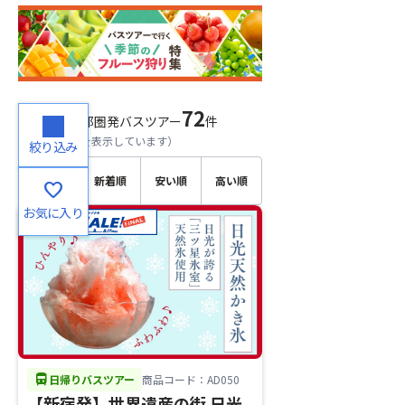
72
検索結果
首都圏発バスツアー
件
（
1～20
件目を表示しています）
絞り込み
おすす
新着順
安い順
高い順
favorite
め順
お気に入り
directions_bus
日帰りバスツアー
商品コード：AD050
【新宿発】世界遺産の街 日光