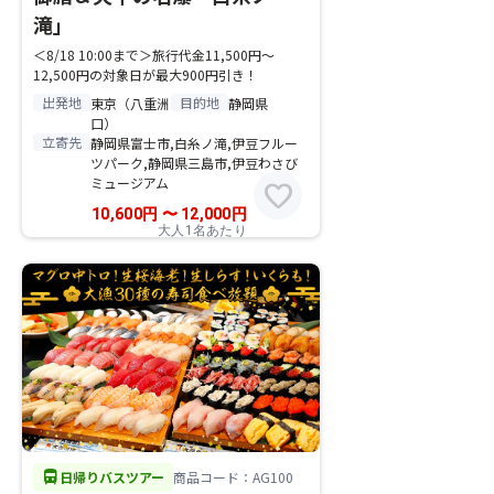
滝」
＜8/18 10:00まで＞旅行代金11,500円～
12,500円の対象日が最大900円引き！
出発地
目的地
東京（八重洲
静岡県
口）
立寄先
静岡県富士市,白糸ノ滝,伊豆フルー
ツパーク,静岡県三島市,伊豆わさび
ミュージアム
favorite
10,600
円
〜
12,000
円
大人1名あたり
directions_bus
日帰りバスツアー
商品コード：AG100