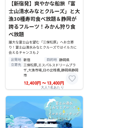
【新宿発】爽やかな船旅「富
士山清水みなとクルーズ」と大
漁30種寿司食べ放題＆静岡が
誇るフルーツ！みかん狩り食
べ放題
雄大な富士山を望む「三保松原」へお立寄
り！富士山清水みなとクルーズではイルカに
会えるチャンスも♪
出発地
目的地
新宿
静岡県
立寄先
三保松原,エスパルスドリームプラ
ザ,大漁市場,日の出桟橋,静岡県静岡
市
favorite
12,400
円
〜
13,400
円
大人1名あたり