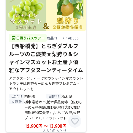
directions_bus
日帰りバスツアー
商品コード：AD066
【西船橋発】とちぎダブルフ
ルーツのご褒美★梨狩り＆シ
ャインマスカットお土産♪優
雅なアフタヌーンティータイム
アフタヌーンティーは旬のシャインマスカット
♪ランチは佐野らーめん＆佐野プレミアム・
アウトレットも
出発地
目的地
西船橋
栃木県
立寄先
栃木県栃木市,栃木県佐野市（佐野ら
ーめん各店舗,佐野厄除け大師,佐野
市観光物産会館）,いちごの里,佐野
プレミアム・アウトレット
favorite
12,900
円
〜
13,900
円
大人1名あたり