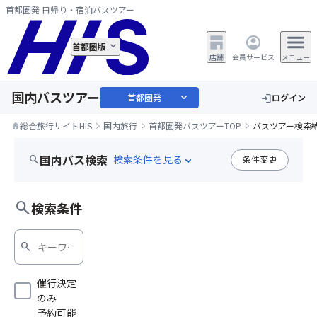
首都圏発 日帰り・宿泊バスツアー
首都圏版
店舗
会員サービス
メニュー
国内バスツアー
expand_more
首都圏発
ログイン
login
総合旅行サイトHIS
国内旅行
首都圏発バスツアーTOP
バスツアー検索
home
国内バス検索
search
条件変更
expand_more
フルーツ狩り
search
検索条件
search
催行決定
のみ
予約可能