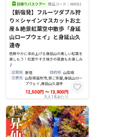
directions_bus
日帰りバスツアー
商品コード：AM082
【新宿発】フルーツダブル狩
り×シャインマスカットお土
産＆絶景紅葉空中散歩「身延
山ロープウェイ」と身延山久
遠寺
色鮮やかに染め上げる身延山の美しい紅葉を
楽しもう！松茸やすき焼きの昼食もお楽しみ
♪
出発地
目的地
新宿
山梨県
立寄先
山梨県笛吹市,笹ご茶屋,身延山ロー
プウェイ,身延山久遠寺
favorite
12,500
円
〜
13,900
円
大人1名あたり