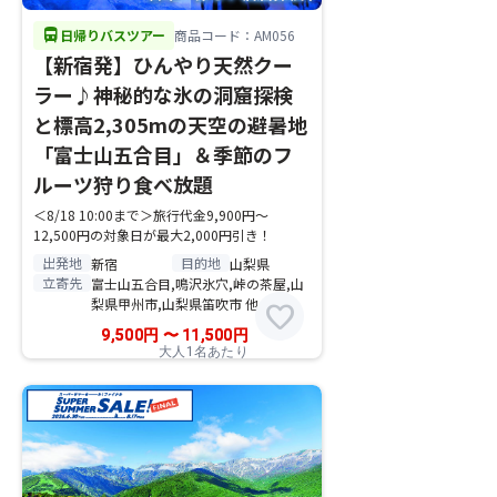
directions_bus
日帰りバスツアー
商品コード：AM056
【新宿発】ひんやり天然クー
ラー♪神秘的な氷の洞窟探検
と標高2,305mの天空の避暑地
「富士山五合目」＆季節のフ
ルーツ狩り食べ放題
＜8/18 10:00まで＞旅行代金9,900円～
12,500円の対象日が最大2,000円引き！
出発地
目的地
新宿
山梨県
立寄先
富士山五合目,鳴沢氷穴,峠の茶屋,山
梨県甲州市,山梨県笛吹市 他
favorite
9,500
円
〜
11,500
円
大人1名あたり