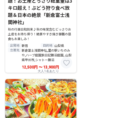
題！お土産どっさり総重量は3
キロ超え！ぶどう狩り食べ放
題＆日本の絶景「新倉富士浅
間神社」
秋の行楽日和到来♪秋の味覚含むどっさりお
土産をお持ち帰り！絶景やすき焼き御膳の昼
食もお楽しみ！
出発地
目的地
新宿
山梨県
立寄先
新倉富士浅間神社,里の駅いちのみ
や,ハーブ庭園旅日記勝沼庭園, 山梨
県甲州市,シャトー勝沼
favorite
12,500
円
〜
13,900
円
大人1名あたり