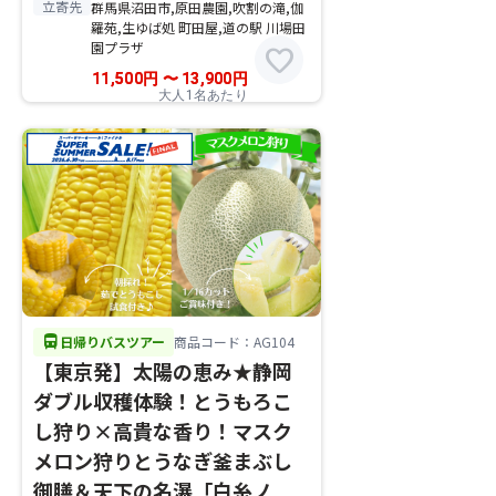
立寄先
群馬県沼田市,原田農園,吹割の滝,伽
羅苑,生ゆば処 町田屋,道の駅 川場田
園プラザ
favorite
11,500
円
〜
13,900
円
大人1名あたり
directions_bus
日帰りバスツアー
商品コード：AG104
【東京発】太陽の恵み★静岡
ダブル収穫体験！とうもろこ
し狩り×高貴な香り！マスク
メロン狩りとうなぎ釜まぶし
御膳＆天下の名瀑「白糸ノ