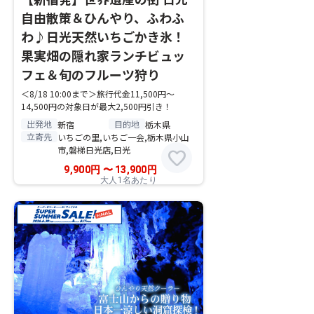
自由散策＆ひんやり、ふわふ
わ♪日光天然いちごかき氷！
果実畑の隠れ家ランチビュッ
フェ＆旬のフルーツ狩り
＜8/18 10:00まで＞旅行代金11,500円～
14,500円の対象日が最大2,500円引き！
出発地
目的地
新宿
栃木県
立寄先
いちごの里,いちご一会,栃木県小山
市,磐梯日光店,日光
favorite
9,900
円
〜
13,900
円
大人1名あたり