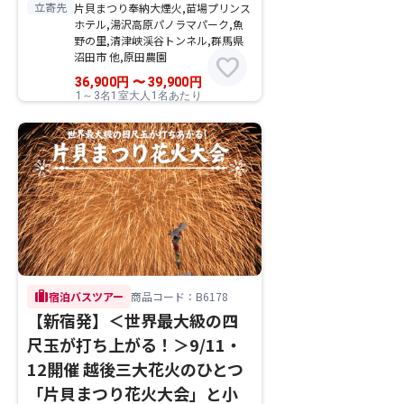
立寄先
片貝まつり奉納大煙火,苗場プリンス
ホテル,湯沢高原パノラマパーク,魚
野の里,清津峡渓谷トンネル,群馬県
沼田市 他,原田農園
favorite
36,900
円
〜
39,900
円
1～3名1室大人1名あたり
trip
宿泊バスツアー
商品コード：B6178
【新宿発】＜世界最大級の四
尺玉が打ち上がる！＞9/11・
12開催 越後三大花火のひとつ
「片貝まつり花火大会」と小