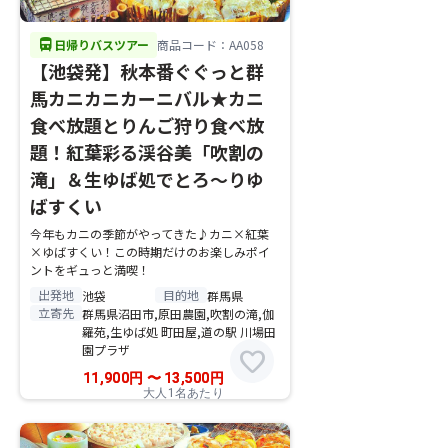
directions_bus
日帰りバスツアー
商品コード：AA058
【池袋発】秋本番ぐぐっと群
馬カニカニカーニバル★カニ
食べ放題とりんご狩り食べ放
題！紅葉彩る渓谷美「吹割の
滝」＆生ゆば処でとろ～りゆ
ばすくい
今年もカニの季節がやってきた♪カニ×紅葉
×ゆばすくい！この時期だけのお楽しみポイ
ントをギュっと満喫！
出発地
目的地
池袋
群馬県
立寄先
群馬県沼田市,原田農園,吹割の滝,伽
羅苑,生ゆば処 町田屋,道の駅 川場田
園プラザ
favorite
11,900
円
〜
13,500
円
大人1名あたり