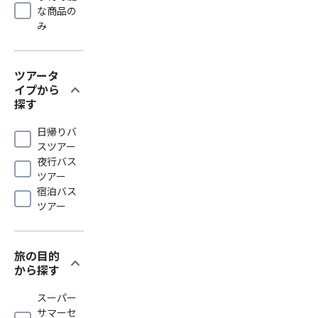
な商品の
み
ツアータ
expand_more
イプから
探す
日帰りバ
スツアー
夜行バス
ツアー
宿泊バス
ツアー
旅の目的
expand_more
から探す
スーパー
サマーセ