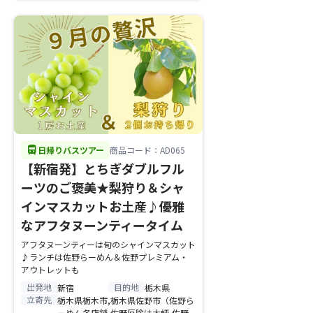
directions_bus
日帰りバスツアー
商品コード：AD065
【新宿発】とちぎダブルフル
ーツのご褒美★梨狩り＆シャ
インマスカットお土産♪優雅
なアフタヌーンティータイム
アフタヌーンティーは旬のシャインマスカット
♪ランチは佐野らーめん＆佐野プレミアム・
アウトレットも
出発地
目的地
新宿
栃木県
立寄先
栃木県栃木市,栃木県佐野市（佐野ら
ーめん各店舗,佐野厄除け大師,佐野