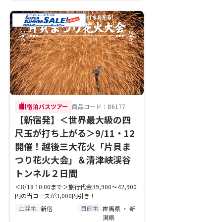
trip
宿泊バスツアー
商品コード：B6177
【新宿発】＜世界最大級の四
尺玉が打ち上がる＞9/11・12
開催！越後三大花火「片貝ま
つり花火大会」＆清津峡渓谷
トンネル２日間
＜8/18 10:00まで＞旅行代金39,900～42,900
円の当コースが3,000円引き！
出発地
目的地
新宿
群馬県 ・ 新
潟県