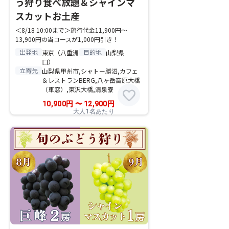
う狩り食べ放題＆シャインマ
スカットお土産
＜8/18 10:00まで＞旅行代金11,900円～
13,900円の当コースが1,000円引き！
出発地
目的地
東京（八重洲
山梨県
口）
立寄先
山梨県甲州市,シャトー勝沼,カフェ
＆レストランBERG,八ヶ岳高原大橋
（車窓）,東沢大橋,清泉寮
favorite
10,900
円
〜
12,900
円
大人1名あたり