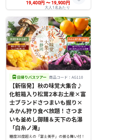
19,400
円
〜
19,900
円
大人1名あたり
directions_bus
日帰りバスツアー
商品コード：AG110
【新宿発】秋の味覚大集合♪
化粧箱入り松茸2本お土産×富
士ブランドさつまいも掘り×
みかん狩り食べ放題！さつま
いも釜めし御膳＆天下の名瀑
「白糸ノ滝」
糖度30度超えの「富士美芋」の振る舞い付！