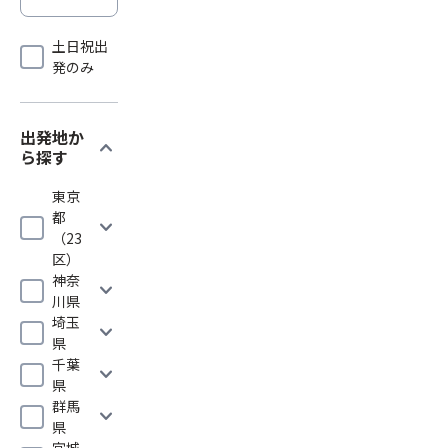
土日祝出
発のみ
出発地か
expand_more
ら探す
東京
都
expand_more
（23
区）
神奈
expand_more
川県
埼玉
expand_more
県
千葉
expand_more
県
群馬
expand_more
県
宮城