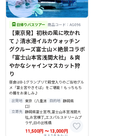
directions_bus
日帰りバスツアー
商品コード：AG096
【東京発】初秋の風に吹かれ
て♪清水港イルカウォッチン
グクルーズ富士山×絶景コラボ
「富士山本宮浅間大社」＆爽
やかなシャインマスカット狩
り
昼食はB-1グランプリで殿堂入りのご当地グル
メ「富士宮やきそば」をご堪能！もっちもち
の麺をお楽しみ♪
出発地
目的地
東京（八重洲
静岡県
口）
立寄先
静岡県富士宮市,富士山本宮浅間大
社,お宮横丁,エスパルスドリームプ
ラザ,日の出桟橋
favorite
11,500
円
〜
13,000
円
大人1名あたり