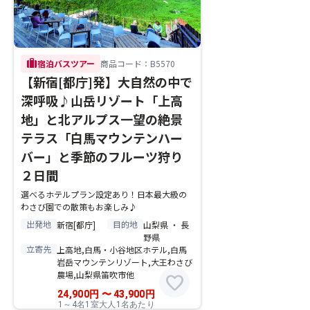
trip
宿泊バスツアー
商品コード：B5570
【新宿[都庁]発】大自然の中で
深呼吸♪山岳リゾート「上高
地」と北アルプス一望の絶景
テラス「白馬マウンテンハー
バー」と季節のフルーツ狩り
２日間
選べるホテルプラン設定あり！日本最大級の
わさび園での散策もお楽しみ♪
出発地
目的地
新宿[都庁]
山梨県 ・ 長
野県
立寄先
上高地,白馬・小谷地区ホテル,白馬
岩岳マウンテンリゾート,大王わさび
農場,山梨県笛吹市他
favorite
24,900
円
〜
43,900
円
1～4名1室大人1名あたり