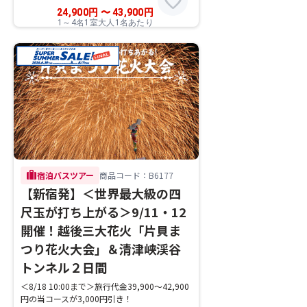
favorite
24,900
円
〜
43,900
円
1～4名1室大人1名あたり
trip
宿泊バスツアー
商品コード：B6177
【新宿発】＜世界最大級の四
尺玉が打ち上がる＞9/11・12
開催！越後三大花火「片貝ま
つり花火大会」＆清津峡渓谷
トンネル２日間
＜8/18 10:00まで＞旅行代金39,900～42,900
円の当コースが3,000円引き！