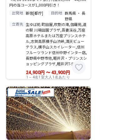
円の当コースが1,000円引き！
出発地
目的地
新宿[都庁]
群馬県 ・ 長
野県
立寄先
生ゆば処 町田屋,吹割の滝,伽羅苑,道
の駅 川場田園プラザ,吾妻渓谷,万座
高原ホテルまたは万座プリンスホテ
ル,志賀高原横手山渋峠,満天ビュー
テラス,横手山スカイレーター,信州
フルーツランド信州中野インター店,
長野県中野市他,軽井沢・プリンスシ
ョッピングプラザ,軽井沢T-SITE
favorite
24,900
円
〜
43,900
円
1～4名1室大人1名あたり