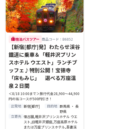
trip
宿泊バスツアー
商品コード：B6852
【新宿[都庁]発】わたらせ渓谷
鐵道に乗車＆「軽井沢プリン
スホテル ウエスト」ランチブ
ッフェ♪特別公開！宝徳寺
「床もみじ」 選べる万座温
泉２日間
＜8/18 10:00まで＞旅行代金28,900～44,900
円の当コースが500円引き！
出発地
目的地
新宿[都庁]
群馬県 ・ 長
野県
立寄先
懐古園,軽井沢プリンスホテル ウエ
スト,旧軽井沢銀座,万座高原ホテル
または万座プリンスホテル,吾妻渓