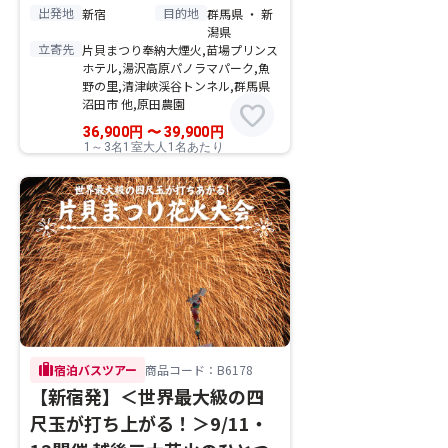
出発地
目的地
新宿
群馬県 ・ 新
潟県
立寄先
片貝まつり奉納大煙火,苗場プリンス
ホテル,湯沢高原パノラマパーク,魚
野の里,清津峡渓谷トンネル,群馬県
沼田市 他,原田農園
favorite
36,900
円
〜
39,900
円
1～3名1室大人1名あたり
trip
宿泊バスツアー
商品コード：B6178
【新宿発】＜世界最大級の四
尺玉が打ち上がる！＞9/11・