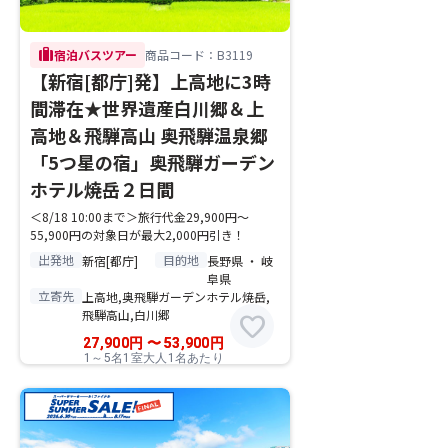
trip
宿泊バスツアー
商品コード：B3119
【新宿[都庁]発】上高地に3時
間滞在★世界遺産白川郷＆上
高地＆飛騨高山 奥飛騨温泉郷
「5つ星の宿」奥飛騨ガーデン
ホテル焼岳２日間
＜8/18 10:00まで＞旅行代金29,900円～
55,900円の対象日が最大2,000円引き！
出発地
目的地
新宿[都庁]
長野県 ・ 岐
阜県
立寄先
上高地,奥飛騨ガーデンホテル焼岳,
飛騨高山,白川郷
favorite
27,900
円
〜
53,900
円
1～5名1室大人1名あたり