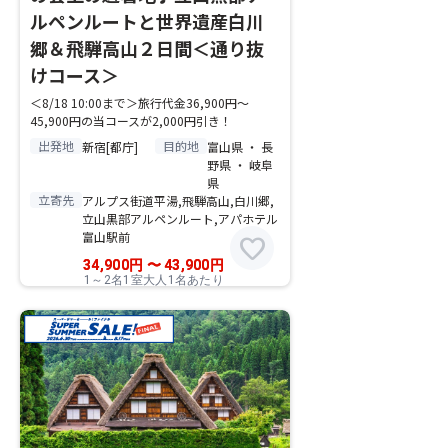
ルペンルートと世界遺産白川
郷＆飛騨高山２日間＜通り抜
けコース＞
＜8/18 10:00まで＞旅行代金36,900円～
45,900円の当コースが2,000円引き！
出発地
目的地
新宿[都庁]
富山県 ・ 長
野県 ・ 岐阜
県
立寄先
アルプス街道平湯,飛騨高山,白川郷,
立山黒部アルペンルート,アパホテル
富山駅前
favorite
34,900
円
〜
43,900
円
1～2名1室大人1名あたり