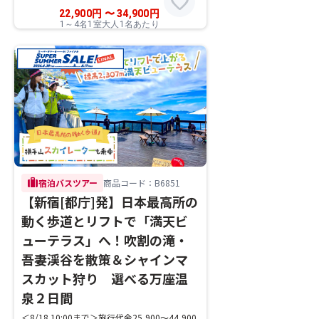
favorite
22,900
円
〜
34,900
円
1～4名1室大人1名あたり
trip
宿泊バスツアー
商品コード：B6851
【新宿[都庁]発】日本最高所の
動く歩道とリフトで「満天ビ
ューテラス」へ！吹割の滝・
吾妻渓谷を散策＆シャインマ
スカット狩り 選べる万座温
泉２日間
＜8/18 10:00まで＞旅行代金25,900～44,900