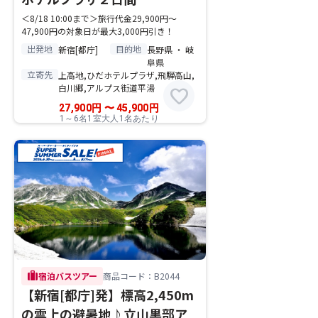
＜8/18 10:00まで＞旅行代金29,900円～
47,900円の対象日が最大3,000円引き！
出発地
目的地
新宿[都庁]
長野県 ・ 岐
阜県
立寄先
上高地,ひだホテルプラザ,飛騨高山,
白川郷,アルプス街道平湯
favorite
27,900
円
〜
45,900
円
1～6名1室大人1名あたり
trip
宿泊バスツアー
商品コード：B2044
【新宿[都庁]発】標高2,450m
の雲上の避暑地♪立山黒部ア