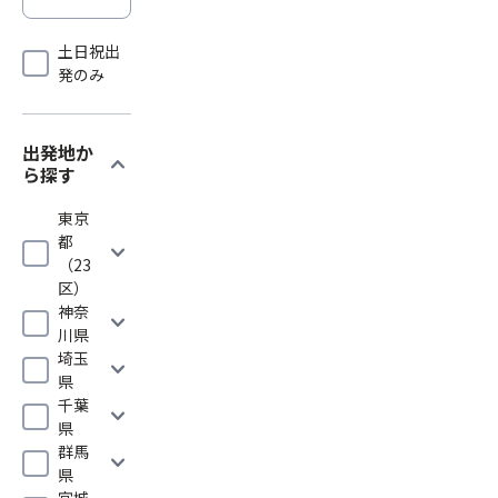
土日祝出
発のみ
出発地か
expand_more
ら探す
東京
都
expand_more
（23
区）
神奈
expand_more
川県
埼玉
expand_more
県
千葉
expand_more
県
群馬
expand_more
県
宮城