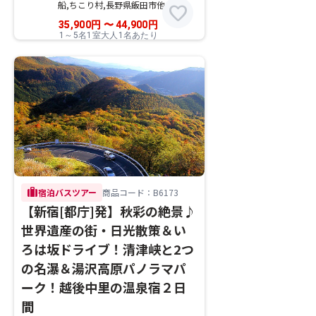
船,ちこり村,長野県飯田市他
favorite
35,900
円
〜
44,900
円
1～5名1室大人1名あたり
trip
宿泊バスツアー
商品コード：B6173
【新宿[都庁]発】秋彩の絶景♪
世界遺産の街・日光散策＆い
ろは坂ドライブ！清津峡と2つ
の名瀑＆湯沢高原パノラマパ
ーク！越後中里の温泉宿２日
間