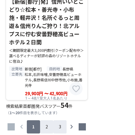
【新宿[都庁]発】信州いいとこ
どり☆松本・善光寺・小布
施・軽井沢！名所ぐるっと周
遊＆信州りんご狩り！北アル
プスに佇む安曇野穂高ビュー
ホテル２日間
＜期間限定最大3,000円割引クーポン配布中＞
選べるディナーが好評の森のリゾートホテル
に宿泊♪
出発地
目的地
新宿[都庁]
長野県
立寄先
松本,石井味噌,安曇野穂高ビューホ
テル,長野県信州中野市他,小布施,善
光寺
favorite
29,900
円
〜
42,900
円
1～4名1室大人1名あたり
54
検索結果
首都圏発バスツアー
件
（
1～20
件目を表示しています）
chevron_left
chevron_right
1
2
3