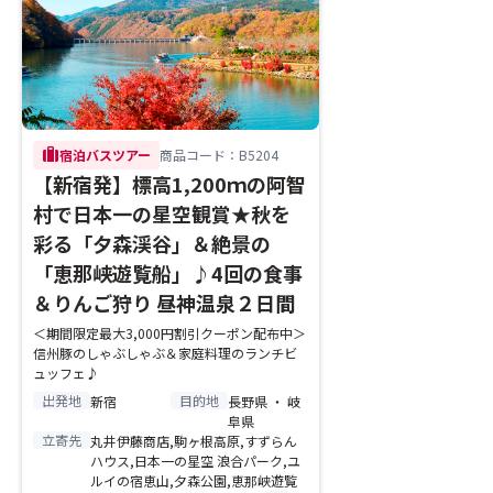
trip
宿泊バスツアー
商品コード：B5204
【新宿発】標高1,200ｍの阿智
村で日本一の星空観賞★秋を
彩る「夕森渓谷」＆絶景の
「恵那峡遊覧船」♪4回の食事
＆りんご狩り 昼神温泉２日間
＜期間限定最大3,000円割引クーポン配布中＞
信州豚のしゃぶしゃぶ＆家庭料理のランチビ
ュッフェ♪
出発地
目的地
新宿
長野県 ・ 岐
阜県
立寄先
丸井伊藤商店,駒ヶ根高原,すずらん
ハウス,日本一の星空 浪合パーク,ユ
ルイの宿恵山,夕森公園,恵那峡遊覧