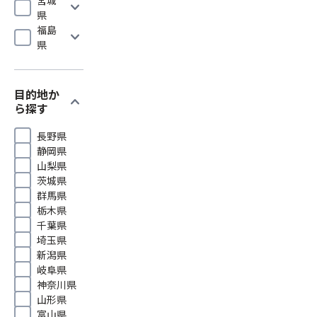
expand_more
県
福島
expand_more
県
目的地か
expand_more
ら探す
長野県
静岡県
山梨県
茨城県
群馬県
栃木県
千葉県
埼玉県
新潟県
岐阜県
神奈川県
山形県
富山県