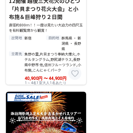
12開催 越後三大花火のひとつ
「片貝まつり花火大会」と小
布施＆巨峰狩り２日間
直径約800ｍ！！一度は見たい大迫力の四尺玉
を有料観覧席から観賞！
出発地
目的地
新宿
群馬県 ・ 新
潟県 ・ 長野
県
立寄先
魚野の里,片貝まつり奉納大煙火,ホ
テルタングラム,野尻湖テラス,長野
県中野市 他,信州フルーツランド,小
布施,こんにゃくパーク
favorite
40,900
円
〜
44,900
円
1～4名1室大人1名あたり