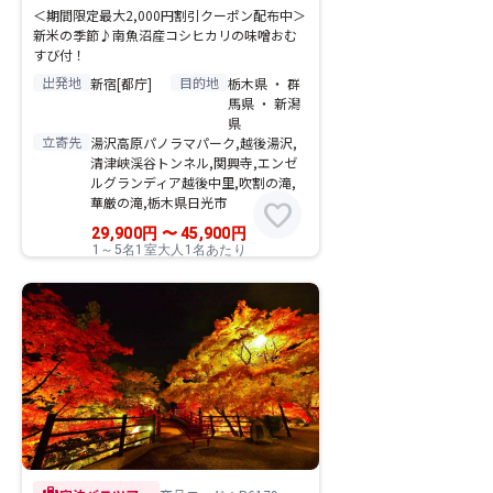
＜期間限定最大2,000円割引クーポン配布中＞
新米の季節♪南魚沼産コシヒカリの味噌おむ
すび付！
出発地
目的地
新宿[都庁]
栃木県 ・ 群
馬県 ・ 新潟
県
立寄先
湯沢高原パノラマパーク,越後湯沢,
清津峡渓谷トンネル,関興寺,エンゼ
ルグランディア越後中里,吹割の滝,
華厳の滝,栃木県日光市
favorite
29,900
円
〜
45,900
円
1～5名1室大人1名あたり