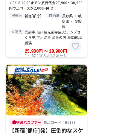
＜8/18 10:00まで＞旅行代金27,900～30,900
円の当コースが2,000円引き！
出発地
目的地
新宿[都庁]
長野県 ・ 岐
阜県 ・ 愛知
県
立寄先
光前寺,信州苑光前寺店,ビアンデさ
くら亭,下呂温泉 源泉の宿 湯本館,香
嵐渓
favorite
25,900
円
〜
28,900
円
1～4名1室大人1名あたり
trip
宿泊バスツアー
商品コード：B5199
【新宿[都庁]発】圧倒的なスケ