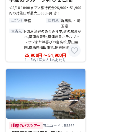
＜8/18 10:00まで＞旅行代金26,900～51,900
円の対象日が最大1,000円引き！
出発地
目的地
新宿
群馬県 ・ 埼
玉県
立寄先
NOLA 深谷のめぐみ食堂,道の駅おか
べ,草津温泉街,草津温泉ホテルヴィ
レッジまたは喜びの宿高松,原田農
園,群馬県沼田市他,伊香保温泉街
favorite
25,900
円
〜
51,900
円
1～5名1室大人1名あたり
trip
宿泊バスツアー
商品コード：B5568