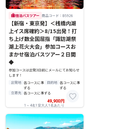
trip
宿泊バスツアー
商品コード：B5926
【新宿・東京発】＜桟橋内湖
上イス席確約＞8/15出発！打
ち上げ数全国屈指「諏訪湖祭
湖上花火大会」参加コースお
まかせ宿泊バスツアー２日間
◆
参加コースは出発3日前にメールにてお知らせ
します！
出発地
目的地
各コースに準
各コースに準
ずる
ずる
立寄先
各コースに準ずる
favorite
49,900
円
1～4名1室大人1名あたり