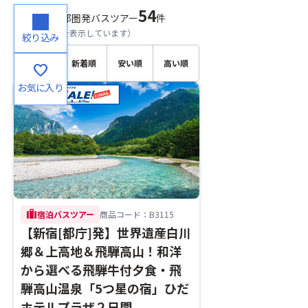
54
検索結果
首都圏発バスツアー
件
（
1～20
件目を表示しています）
絞り込み
おすす
新着順
安い順
高い順
favorite
め順
お気に入り
trip
宿泊バスツアー
商品コード：B3115
【新宿[都庁]発】世界遺産白川
郷＆上高地＆飛騨高山！和洋
から選べる飛騨牛付夕食・飛
騨高山温泉「5つ星の宿」ひだ
ホテルプラザ２日間