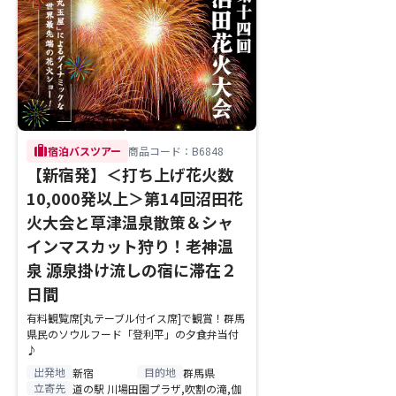
trip
宿泊バスツアー
商品コード：B6848
【新宿発】＜打ち上げ花火数
10,000発以上＞第14回沼田花
火大会と草津温泉散策＆シャ
インマスカット狩り！老神温
泉 源泉掛け流しの宿に滞在２
日間
有料観覧席[丸テーブル付イス席]で観賞！群馬
県民のソウルフード「登利平」の夕食弁当付
♪
出発地
目的地
新宿
群馬県
立寄先
道の駅 川場田園プラザ,吹割の滝,伽