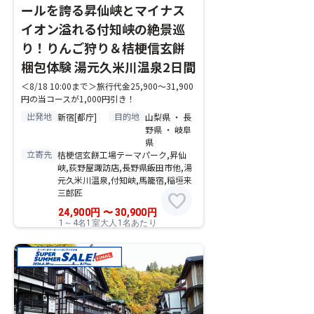
ールを誇る昇仙峡とマイナス
イオン溢れる付知峡の絶景巡
り！りんご狩り＆桔梗信玄餅
梱包体験 湯元久米川温泉2日間
＜8/18 10:00まで＞旅行代金25,900～31,900
円の当コースが1,000円引き！
出発地
目的地
新宿[都庁]
山梨県 ・ 長
野県 ・ 岐阜
県
立寄先
桔梗信玄餅工場テーマパーク,昇仙
峡,荻野屋諏訪店,長野県飯田市他,湯
元久米川温泉,付知峡,馬籠宿,稲垣来
三郎匠
favorite
24,900
円
〜
30,900
円
1～4名1室大人1名あたり