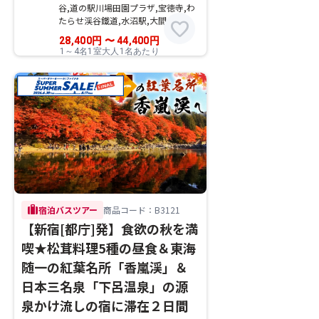
谷,道の駅川場田園プラザ,宝徳寺,わ
たらせ渓谷鐵道,水沼駅,大間々駅
favorite
28,400
円
〜
44,400
円
1～4名1室大人1名あたり
trip
宿泊バスツアー
商品コード：B3121
【新宿[都庁]発】食欲の秋を満
喫★松茸料理5種の昼食＆東海
随一の紅葉名所「香嵐渓」＆
日本三名泉「下呂温泉」の源
泉かけ流しの宿に滞在２日間