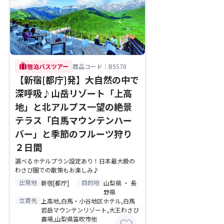
trip
宿泊バスツアー
商品コード：B5570
【新宿[都庁]発】大自然の中で
深呼吸♪山岳リゾート「上高
地」と北アルプス一望の絶景
テラス「白馬マウンテンハー
バー」と季節のフルーツ狩り
２日間
選べるホテルプラン設定あり！日本最大級の
わさび園での散策もお楽しみ♪
出発地
目的地
新宿[都庁]
山梨県 ・ 長
野県
立寄先
上高地,白馬・小谷地区ホテル,白馬
岩岳マウンテンリゾート,大王わさび
農場,山梨県笛吹市他