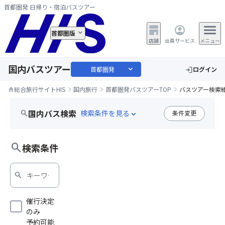
首都圏発 日帰り・宿泊バスツアー
首都圏版
店舗
会員サービス
メニュー
国内バスツアー
expand_more
首都圏発
ログイン
login
総合旅行サイトHIS
国内旅行
首都圏発バスツアーTOP
バスツアー検索
home
国内バス検索
search
条件変更
expand_more
宿泊ツアー
search
検索条件
search
催行決定
のみ
予約可能