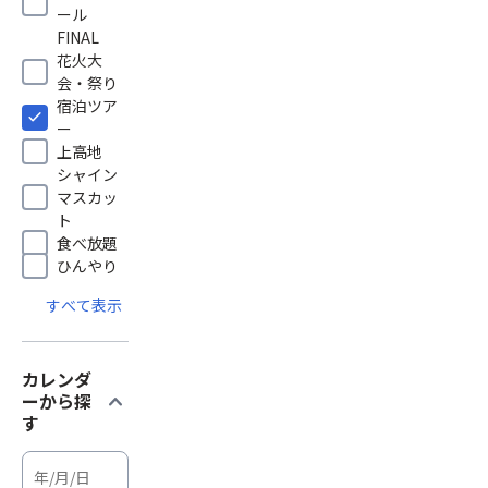
ール
FINAL
花火大
会・祭り
宿泊ツア
ー
上高地
シャイン
マスカッ
ト
食べ放題
ひんやり
すべて表示
カレンダ
expand_more
ーから探
す