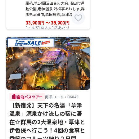
羅苑,第14回沼田花火大会,沼田市運
動公園,老神温泉 吟松亭あわしま,群
馬県沼田市,原田農園,草津温泉
favorite
33,900
円
〜
38,900
円
1～6名1室大人1名あたり
trip
宿泊バスツアー
商品コード：B6849
【新宿発】天下の名湯「草津
温泉」源泉かけ流しの宿に滞
在☆群馬の2大温泉地・草津と
伊香保へ行こう！4回の食事と
季節のフルーツ狩り２日間