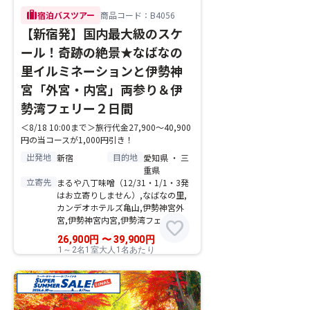
trip
宿泊バスツアー
商品コード：B4056
【新宿発】国内最大級のスケ
ール！奇跡の絶景★なばなの
里イルミネーションと伊勢神
宮「外宮・内宮」両参り＆伊
勢湾フェリー２日間
＜8/18 10:00まで＞旅行代金27,900～40,900
円の当コースが1,000円引き！
出発地
目的地
新宿
愛知県 ・ 三
重県
立寄先
まるや八丁味噌（12/31・1/1・3発
はお立寄りしません）,なばなの里,
カンデオホテルズ亀山,伊勢神宮外
宮,伊勢神宮内宮,伊勢湾フェリー
favorite
26,900
円
〜
39,900
円
1～2名1室大人1名あたり