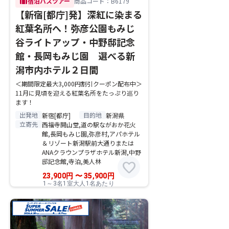
trip
宿泊バスツアー
商品コード：B6179
【新宿[都庁]発】深紅に染まる
紅葉名所へ！弥彦公園もみじ
谷ライトアップ・中野邸記念
館・長岡もみじ園 選べる新
潟市内ホテル２日間
＜期間限定最大3,000円割引クーポン配布中＞
11月に見頃を迎える紅葉名所をたっぷり巡り
ます！
出発地
目的地
新宿[都庁]
新潟県
立寄先
西福寺開山堂,道の駅ながおか花火
館,長岡もみじ園,弥彦村,アパホテル
＆リゾート新潟駅前大通りまたは
ANAクラウンプラザホテル新潟,中野
邸記念館,寺泊,美人林
favorite
23,900
円
〜
35,900
円
1～3名1室大人1名あたり