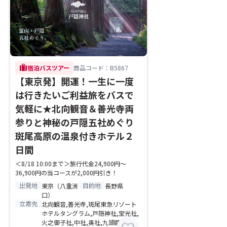
trip
宿泊バスツアー
商品コード：B5867
【東京発】開運！一生に一度
は行きたいご利益旅をバスで
気軽に★北向観音＆善光寺両
参りと神秘の戸隠五社めぐり
斑尾高原の温泉付きホテル２
日間
＜8/18 10:00まで＞旅行代金24,900円～
36,900円の当コースが2,000円引き！
出発地
目的地
東京（八重洲
長野県
口）
立寄先
北向観音,善光寺,斑尾東急リゾート
ホテルタングラム,戸隠神社,宝光社,
火之御子社,中社,奥社,九頭龍社