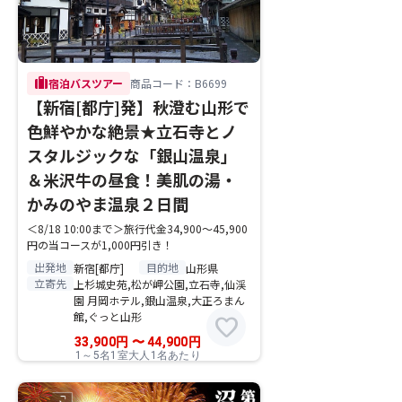
trip
宿泊バスツアー
商品コード：B6699
【新宿[都庁]発】秋澄む山形で
色鮮やかな絶景★立石寺とノ
スタルジックな「銀山温泉」
＆米沢牛の昼食！美肌の湯・
かみのやま温泉２日間
＜8/18 10:00まで＞旅行代金34,900～45,900
円の当コースが1,000円引き！
出発地
目的地
新宿[都庁]
山形県
立寄先
上杉城史苑,松が岬公園,立石寺,仙渓
園 月岡ホテル,銀山温泉,大正ろまん
館,ぐっと山形
favorite
33,900
円
〜
44,900
円
1～5名1室大人1名あたり