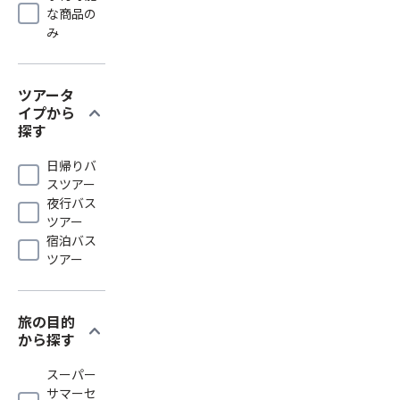
な商品の
み
ツアータ
expand_more
イプから
探す
日帰りバ
スツアー
夜行バス
ツアー
宿泊バス
ツアー
旅の目的
expand_more
から探す
スーパー
サマーセ