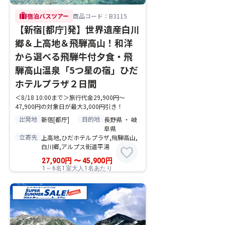
trip
宿泊バスツアー
商品コード：B3115
【新宿[都庁]発】世界遺産白川
郷＆上高地＆飛騨高山！和洋
から選べる飛騨牛付夕食・飛
騨高山温泉「5つ星の宿」ひだ
ホテルプラザ２日間
＜8/18 10:00まで＞旅行代金29,900円～
47,900円の対象日が最大3,000円引き！
出発地
目的地
新宿[都庁]
長野県 ・ 岐
阜県
立寄先
上高地,ひだホテルプラザ,飛騨高山,
白川郷,アルプス街道平湯
favorite
27,900
円
〜
45,900
円
1～6名1室大人1名あたり