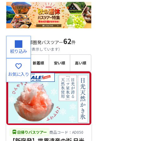
62
検索結果
首都圏発バスツアー
件
（
1～20
件目を表示しています）
絞り込み
おすす
新着順
安い順
高い順
favorite
め順
お気に入り
directions_bus
日帰りバスツアー
商品コード：AD050
【新宿発】世界遺産の街 日光