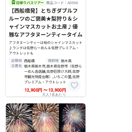
directions_bus
日帰りバスツアー
商品コード：AD066
【西船橋発】とちぎダブルフ
ルーツのご褒美★梨狩り＆シ
ャインマスカットお土産♪優
雅なアフタヌーンティータイム
アフタヌーンティーは旬のシャインマスカット
♪ランチは佐野らーめん＆佐野プレミアム・
アウトレットも
出発地
目的地
西船橋
栃木県
立寄先
栃木県栃木市,栃木県佐野市（佐野ら
ーめん各店舗,佐野厄除け大師,佐野
市観光物産会館）,いちごの里,佐野
プレミアム・アウトレット
favorite
12,900
円
〜
13,900
円
大人1名あたり