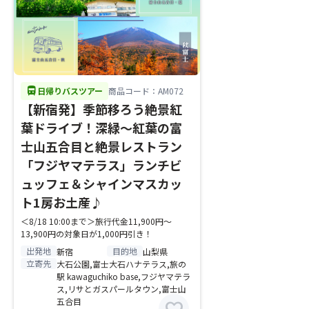
directions_bus
日帰りバスツアー
商品コード：AM072
【新宿発】季節移ろう絶景紅
葉ドライブ！深緑～紅葉の富
士山五合目と絶景レストラン
「フジヤマテラス」ランチビ
ュッフェ＆シャインマスカッ
ト1房お土産♪
＜8/18 10:00まで＞旅行代金11,900円～
13,900円の対象日が1,000円引き！
出発地
目的地
新宿
山梨県
立寄先
大石公園,富士大石ハナテラス,旅の
駅 kawaguchiko base,フジヤマテラ
ス,リサとガスパールタウン,富士山
五合目