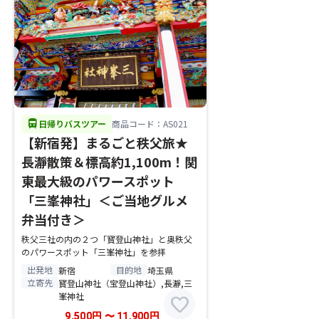
directions_bus
日帰りバスツアー
商品コード：AS021
【新宿発】まるごと秩父旅★
長瀞散策＆標高約1,100m！関
東最大級のパワースポット
「三峯神社」＜ご当地グルメ
弁当付き＞
秩父三社の内の２つ「寳登山神社」と奥秩父
のパワースポット「三峯神社」を参拝
出発地
目的地
新宿
埼玉県
立寄先
寳登山神社（宝登山神社）,長瀞,三
峯神社
favorite
9,500
円
〜
11,900
円