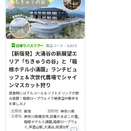
directions_bus
日帰りバスツアー
商品コード：AJ019
【新宿発】大涌谷の新展望エ
リア「ちきゅうの谷」と「箱
根ホテル小涌園」ランチビュ
ッフェ＆次世代農場でシャイ
ンマスカット狩り
昼食時にはアルコール＆ソフトドリンクが飲
み放題！箱根ロープウェイで絶景空中散歩を
お楽しみ♪
出発地
目的地
新宿
神奈川県
立寄先
神奈川県横浜市,鈴廣かまぼこの里,
箱根ホテル小涌園,箱根ロープウェ
イ,早雲山駅,大涌谷,桃源台駅
favorite