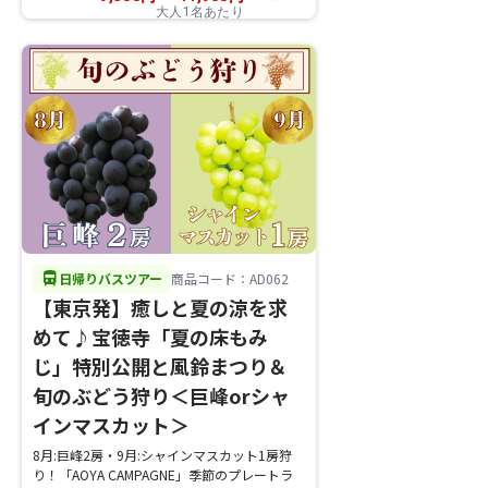
大人1名あたり
directions_bus
日帰りバスツアー
商品コード：AD062
【東京発】癒しと夏の涼を求
めて♪宝徳寺「夏の床もみ
じ」特別公開と風鈴まつり＆
旬のぶどう狩り＜巨峰orシャ
インマスカット＞
8月:巨峰2房・9月:シャインマスカット1房狩
り！「AOYA CAMPAGNE」季節のプレートラ