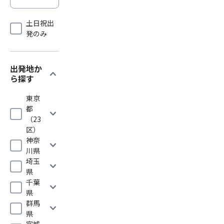
土日祝出
発のみ
出発地か
expand_more
ら探す
東京
都
expand_more
（23
区）
神奈
expand_more
川県
埼玉
expand_more
県
千葉
expand_more
県
群馬
expand_more
県
宮城