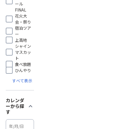
ール
FINAL
花火大
会・祭り
宿泊ツア
ー
上高地
シャイン
マスカッ
ト
食べ放題
ひんやり
すべて表示
カレンダ
expand_more
ーから探
す