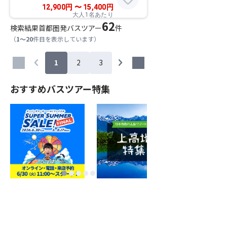
12,900
円
〜
15,400
円
大人1名あたり
62
検索結果
首都圏発バスツアー
件
（
1～20
件目を表示しています）
chevron_left
chevron_right
1
2
3
おすすめバスツアー特集