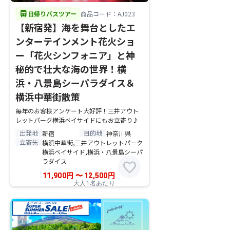
directions_bus
日帰りバスツアー
商品コード：AJ023
【新宿発】海を舞台としたエ
ンターテインメント花火ショ
ー「花火シンフォニア」と神
秘的で壮大な海の世界！横
浜・八景島シーパラダイス＆
横浜中華街散策
毎年のお客様アンケート大好評！三井アウト
レットパーク横浜ベイサイドにもお立寄り♪
出発地
目的地
新宿
神奈川県
立寄先
横浜中華街,三井アウトレットパーク
横浜ベイサイド,横浜・八景島シーパ
ラダイス
favorite
11,900
円
〜
12,500
円
大人1名あたり