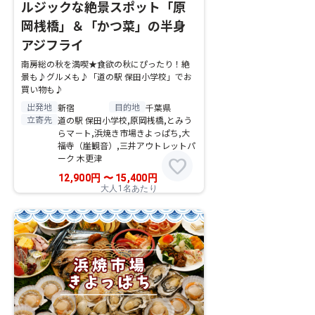
ルジックな絶景スポット「原
岡桟橋」＆「かつ菜」の半身
アジフライ
南房総の秋を満喫★食欲の秋にぴったり！絶
景も♪グルメも♪「道の駅 保田小学校」でお
買い物も♪
出発地
目的地
新宿
千葉県
立寄先
道の駅 保田小学校,原岡桟橋,とみう
らマ－ト,浜焼き市場きよっぱち,大
福寺（崖観音）,三井アウトレットパ
ーク 木更津
favorite
12,900
円
〜
15,400
円
大人1名あたり