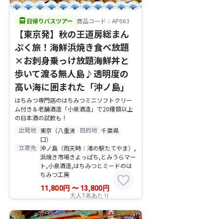
directions_bus
日帰りバスツアー
商品コード：AP063
【東京発】秋の王道房総まん
ぷく旅！海鮮浜焼き食べ放題
×お刺身乗っけ放題海鮮丼と
歩いて渡る無人島♪透明度の
高い海に囲まれた「沖ノ島」
はちみつ専門店のはちみつミニソフトクリー
ム付き＆老舗酒造「小泉酒造」で20種類以上
の日本酒の試飲も！
出発地
目的地
東京（八重洲
千葉県
口）
立寄先
沖ノ島（雨天時：渚の駅たてやま）,
浜焼き市場きよっぱち,とみうらマー
ト,小泉酒造,はちみつとミードのは
ちみつ工房
favorite
11,800
円
〜
13,800
円
大人1名あたり