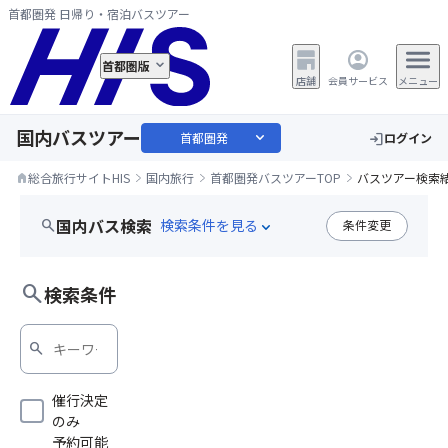
首都圏発 日帰り・宿泊バスツアー
首都圏版
店舗
会員サービス
メニュー
国内バスツアー
expand_more
首都圏発
ログイン
login
総合旅行サイトHIS
国内旅行
首都圏発バスツアーTOP
バスツアー検索
home
国内バス検索
search
条件変更
expand_more
シルバーウィーク
search
検索条件
search
催行決定
のみ
予約可能