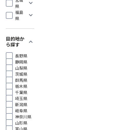
expand_more
県
福島
expand_more
県
目的地か
expand_more
ら探す
長野県
静岡県
山梨県
茨城県
群馬県
栃木県
千葉県
埼玉県
新潟県
岐阜県
神奈川県
山形県
富山県