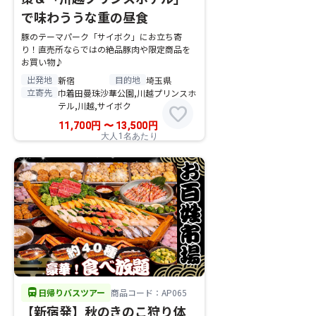
で味わううな重の昼食
豚のテーマパーク「サイボク」にお立ち寄
り！直売所ならではの絶品豚肉や限定商品を
お買い物♪
出発地
目的地
新宿
埼玉県
立寄先
巾着田曼珠沙華公園,川越プリンスホ
テル,川越,サイボク
favorite
11,700
円
〜
13,500
円
大人1名あたり
directions_bus
日帰りバスツアー
商品コード：AP065
【新宿発】秋のきのこ狩り体