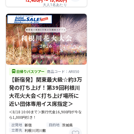
12,400
円
〜
15,900
円
大人1名あたり
directions_bus
日帰りバスツアー
商品コード：AR050
【新宿発】関東最大級☆約3万
発の打ち上げ！第39回利根川
大花火大会＜打ち上げ場所に
近い団体専用イス席指定＞
＜8/18 10:00まで＞旅行代金16,900円が今な
ら1,000円引き！
出発地
目的地
新宿
茨城県
立寄先
利根川河川敷
favorite