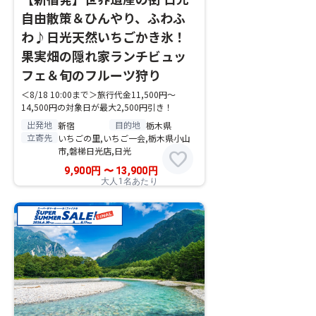
自由散策＆ひんやり、ふわふ
わ♪日光天然いちごかき氷！
果実畑の隠れ家ランチビュッ
フェ＆旬のフルーツ狩り
＜8/18 10:00まで＞旅行代金11,500円～
14,500円の対象日が最大2,500円引き！
出発地
目的地
新宿
栃木県
立寄先
いちごの里,いちご一会,栃木県小山
市,磐梯日光店,日光
favorite
9,900
円
〜
13,900
円
大人1名あたり