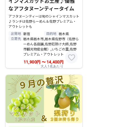
インマスカットお土産♪優雅
なアフタヌーンティータイム
アフタヌーンティーは旬のシャインマスカット
♪ランチは佐野らーめん＆佐野プレミアム・
アウトレットも
出発地
目的地
新宿
栃木県
立寄先
栃木県栃木市,栃木県佐野市（佐野ら
ーめん各店舗,佐野厄除け大師,佐野
市観光物産会館）,いちごの里,佐野
プレミアム・アウトレット
favorite
11,900
円
〜
14,400
円
大人1名あたり