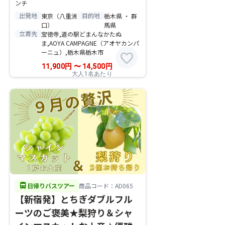
ンチ
出発地
目的地
東京（八重洲
栃木県 ・ 群
口）
馬県
立寄先
宝徳寺,道の駅どまんなかたぬ
ま,AOYA CAMPAGNE（アオヤカンパ
ーニュ）,栃木県栃木市
favorite
11,900
円
〜
14,500
円
大人1名あたり
directions_bus
日帰りバスツアー
商品コード：AD065
【新宿発】とちぎダブルフル
ーツのご褒美★梨狩り＆シャ