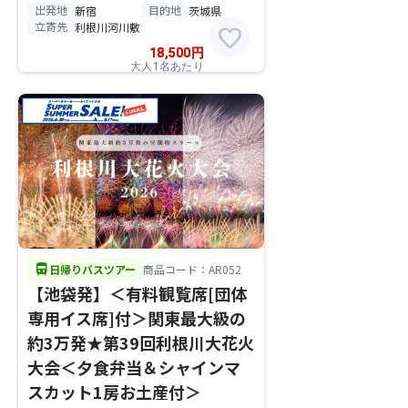
出発地
目的地
新宿
茨城県
立寄先
利根川河川敷
favorite
18,500
円
大人1名あたり
directions_bus
日帰りバスツアー
商品コード：AR052
【池袋発】＜有料観覧席[団体
専用イス席]付＞関東最大級の
約3万発★第39回利根川大花火
大会＜夕食弁当＆シャインマ
スカット1房お土産付＞