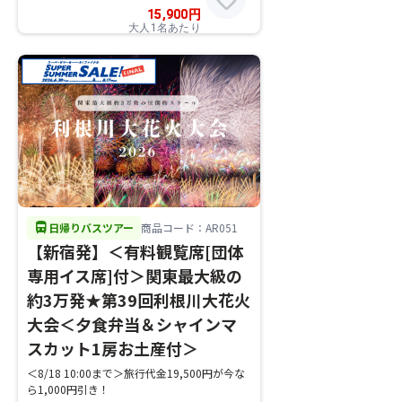
15,900
円
大人1名あたり
directions_bus
日帰りバスツアー
商品コード：AR051
【新宿発】＜有料観覧席[団体
専用イス席]付＞関東最大級の
約3万発★第39回利根川大花火
大会＜夕食弁当＆シャインマ
スカット1房お土産付＞
＜8/18 10:00まで＞旅行代金19,500円が今な
ら1,000円引き！