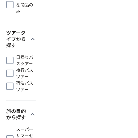
な商品の
み
ツアータ
expand_more
イプから
探す
日帰りバ
スツアー
夜行バス
ツアー
宿泊バス
ツアー
旅の目的
expand_more
から探す
スーパー
サマーセ