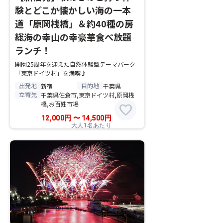
験とどこか懐かしい海の一本
道「原岡桟橋」＆約40種の房
総海の幸山の幸豪華食べ放題
ランチ！
開園25周年を迎えた自然体験型テーマパーク
「東京ドイツ村」を満喫♪
出発地
目的地
新宿
千葉県
立寄先
千葉県佐倉市,東京ドイツ村,原岡桟
橋,お百姓市場
favorite
12,000
円
〜
14,500
円
大人1名あたり