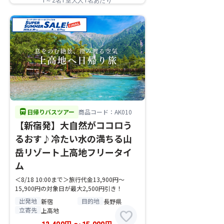
1～2名1室大人1名あたり
directions_bus
日帰りバスツアー
商品コード：AK010
【新宿発】大自然がココロう
るおす♪冷たい水の満ちる山
岳リゾート上高地フリータイ
ム
＜8/18 10:00まで＞旅行代金13,900円～
15,900円の対象日が最大2,500円引き！
出発地
目的地
新宿
長野県
立寄先
上高地
favorite