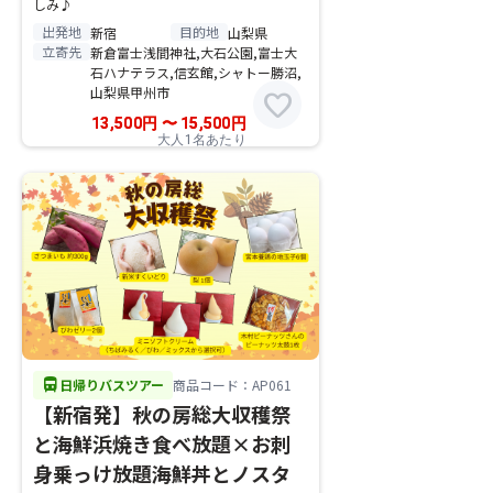
しみ♪
出発地
目的地
新宿
山梨県
立寄先
新倉富士浅間神社,大石公園,富士大
石ハナテラス,信玄館,シャトー勝沼,
山梨県甲州市
favorite
13,500
円
〜
15,500
円
大人1名あたり
directions_bus
日帰りバスツアー
商品コード：AP061
【新宿発】秋の房総大収穫祭
と海鮮浜焼き食べ放題×お刺
身乗っけ放題海鮮丼とノスタ