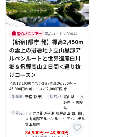
trip
宿泊バスツアー
商品コード：B2044
【新宿[都庁]発】標高2,450m
の雲上の避暑地♪立山黒部ア
ルペンルートと世界遺産白川
郷＆飛騨高山２日間＜通り抜
けコース＞
＜8/18 10:00まで＞旅行代金36,900円～
45,900円の当コースが2,000円引き！
出発地
目的地
新宿[都庁]
富山県 ・ 長
野県 ・ 岐阜
県
立寄先
アルプス街道平湯,飛騨高山,白川郷,
立山黒部アルペンルート,アパホテル
富山駅前
favorite
34,900
円
〜
43,900
円