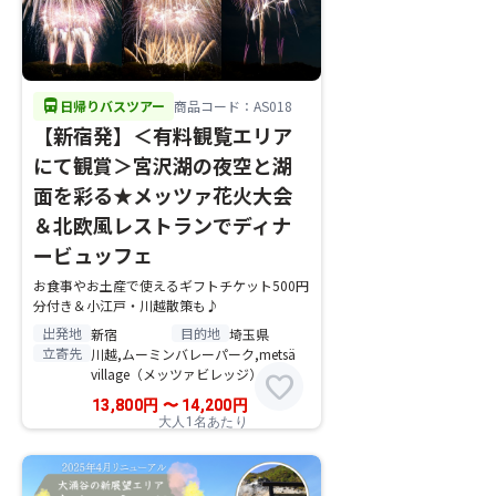
directions_bus
日帰りバスツアー
商品コード：AS018
【新宿発】＜有料観覧エリア
にて観賞＞宮沢湖の夜空と湖
面を彩る★メッツァ花火大会
＆北欧風レストランでディナ
ービュッフェ
お食事やお土産で使えるギフトチケット500円
分付き＆小江戸・川越散策も♪
出発地
目的地
新宿
埼玉県
立寄先
川越,ムーミンバレーパーク,metsä
village（メッツァビレッジ）
favorite
13,800
円
〜
14,200
円
大人1名あたり