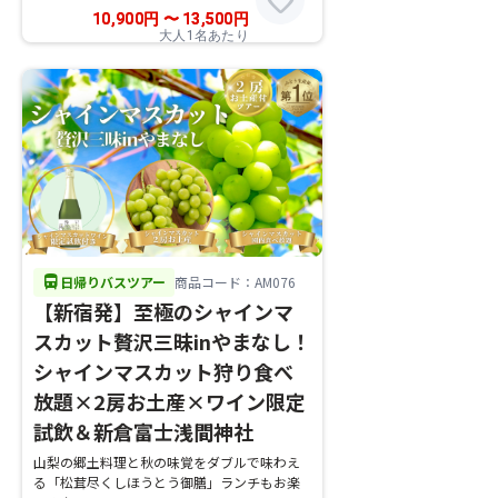
favorite
10,900
円
〜
13,500
円
大人1名あたり
directions_bus
日帰りバスツアー
商品コード：AM076
【新宿発】至極のシャインマ
スカット贅沢三昧inやまなし！
シャインマスカット狩り食べ
放題×2房お土産×ワイン限定
試飲＆新倉富士浅間神社
山梨の郷土料理と秋の味覚をダブルで味わえ
る「松茸尽くしほうとう御膳」ランチもお楽