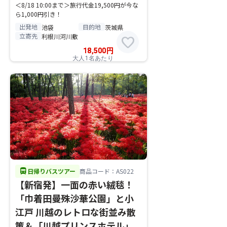
＜8/18 10:00まで＞旅行代金19,500円が今な
ら1,000円引き！
出発地
目的地
池袋
茨城県
立寄先
利根川河川敷
favorite
18,500
円
大人1名あたり
directions_bus
日帰りバスツアー
商品コード：AS022
【新宿発】一面の赤い絨毯！
「巾着田曼殊沙華公園」と小
江戸 川越のレトロな街並み散
策＆「川越プリンスホテル」