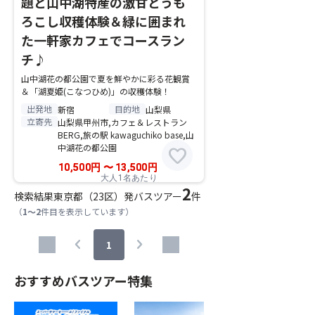
題と山中湖特産の激甘とうも
ろこし収穫体験＆緑に囲まれ
た一軒家カフェでコースラン
チ♪
山中湖花の都公園で夏を鮮やかに彩る花観賞
＆「湖夏姫(こなつひめ)」の収穫体験！
出発地
目的地
新宿
山梨県
立寄先
山梨県甲州市,カフェ＆レストラン
BERG,旅の駅 kawaguchiko base,山
中湖花の都公園
favorite
10,500
円
〜
13,500
円
大人1名あたり
2
検索結果
東京都（23区）発バスツアー
件
（
1～2
件目を表示しています）
chevron_left
chevron_right
1
おすすめバスツアー特集