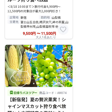
＜8/18 10:00まで＞旅行代金9,900円～
12,500円の対象日が最大2,000円引き！
出発地
目的地
新宿
山梨県
立寄先
富士山五合目,鳴沢氷穴,峠の茶屋,山
梨県甲州市,山梨県笛吹市 他
favorite
9,500
円
〜
11,500
円
大人1名あたり
directions_bus
日帰りバスツアー
商品コード：AM074
【新宿発】夏の贅沢果実！シ
ャインマスカット狩り食べ放