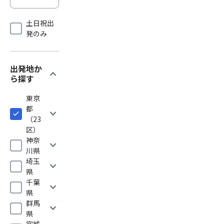
土日祝出
発のみ
出発地か
expand_more
ら探す
東京
都
expand_more
（23
区）
神奈
expand_more
川県
埼玉
expand_more
県
千葉
expand_more
県
群馬
expand_more
県
宮城