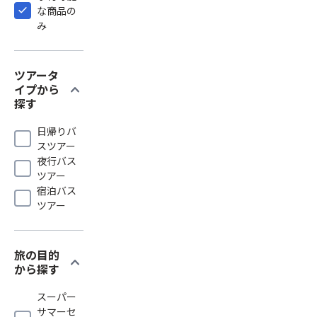
な商品の
み
ツアータ
expand_more
イプから
探す
日帰りバ
スツアー
夜行バス
ツアー
宿泊バス
ツアー
旅の目的
expand_more
から探す
スーパー
サマーセ