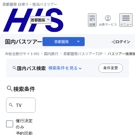
首都圏発 日帰り・宿泊バスツアー
首都圏版
店舗
会員サービス
メニュー
国内バスツアー
expand_more
首都圏発
ログイン
login
総合旅行サイトHIS
国内旅行
首都圏発バスツアーTOP
バスツアー検索
home
国内バス検索
search
条件変更
expand_more
edit
東京都（23区）
TV
search
検索条件
search
催行決定
のみ
予約可能