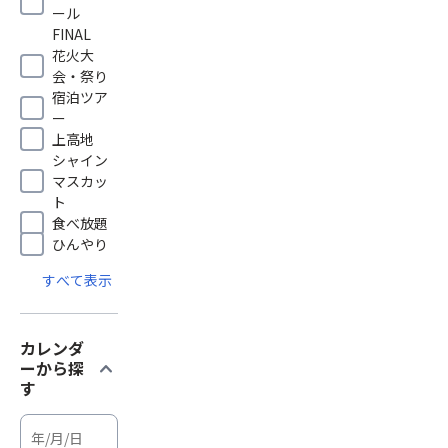
ール
FINAL
花火大
会・祭り
宿泊ツア
ー
上高地
シャイン
マスカッ
ト
食べ放題
ひんやり
すべて表示
カレンダ
expand_more
ーから探
す