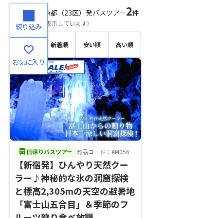
2
検索結果
東京都（23区）発バスツアー
件
（
1～2
件目を表示しています）
絞り込み
おすす
新着順
安い順
高い順
favorite
め順
お気に入り
directions_bus
日帰りバスツアー
商品コード：AM056
【新宿発】ひんやり天然クー
ラー♪神秘的な氷の洞窟探検
と標高2,305mの天空の避暑地
「富士山五合目」＆季節のフ
ルーツ狩り食べ放題