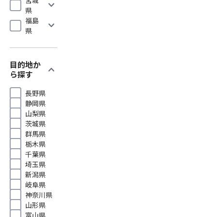
expand_more
県
福島
expand_more
県
目的地か
expand_more
ら探す
長野県
静岡県
山梨県
茨城県
群馬県
栃木県
千葉県
埼玉県
新潟県
岐阜県
神奈川県
山形県
富山県