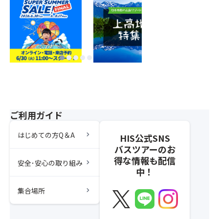
ご利用ガイド
chevron_right
はじめての方Q＆A
HIS公式SNS
バスツアーのお
得な情報も配信
chevron_right
安全･安心の取り組み
中！
chevron_right
集合場所