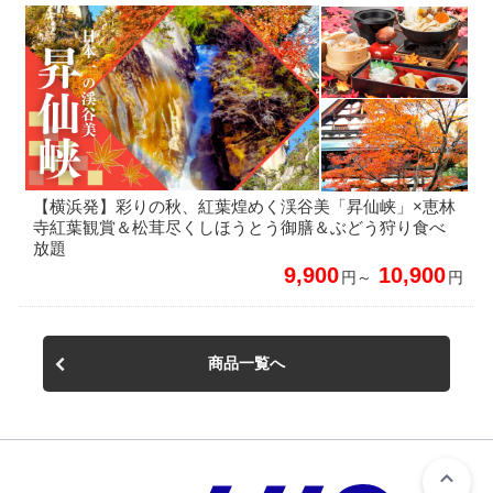
【横浜発】彩りの秋、紅葉煌めく渓谷美「昇仙峡」×恵林
寺紅葉観賞＆松茸尽くしほうとう御膳＆ぶどう狩り食べ
放題
9,900
10,900
円～
円
商品一覧へ