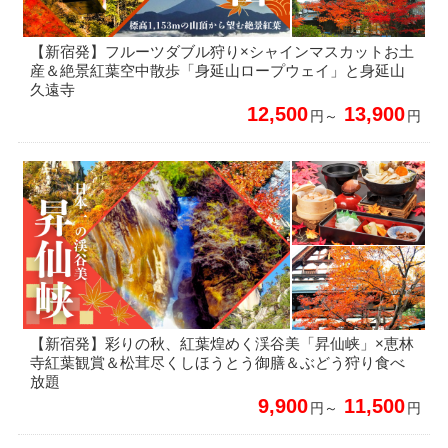
【新宿発】フルーツダブル狩り×シャインマスカットお土
産＆絶景紅葉空中散歩「身延山ロープウェイ」と身延山
久遠寺
12,500
13,900
円～
円
【新宿発】彩りの秋、紅葉煌めく渓谷美「昇仙峡」×恵林
寺紅葉観賞＆松茸尽くしほうとう御膳＆ぶどう狩り食べ
放題
9,900
11,500
円～
円