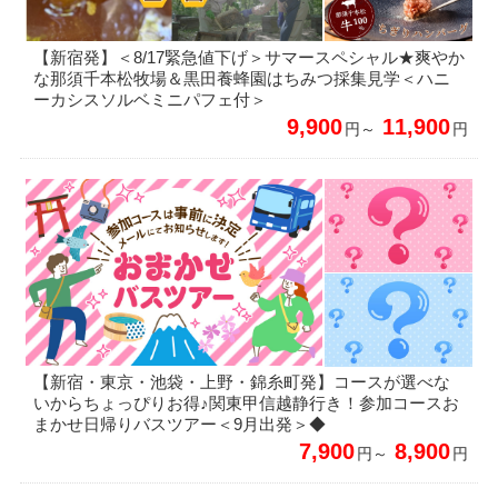
【新宿発】＜8/17緊急値下げ＞サマースペシャル★爽やか
な那須千本松牧場＆黒田養蜂園はちみつ採集見学＜ハニ
ーカシスソルベミニパフェ付＞
9,900
11,900
円～
円
【新宿・東京・池袋・上野・錦糸町発】コースが選べな
いからちょっぴりお得♪関東甲信越静行き！参加コースお
まかせ日帰りバスツアー＜9月出発＞◆
7,900
8,900
円～
円