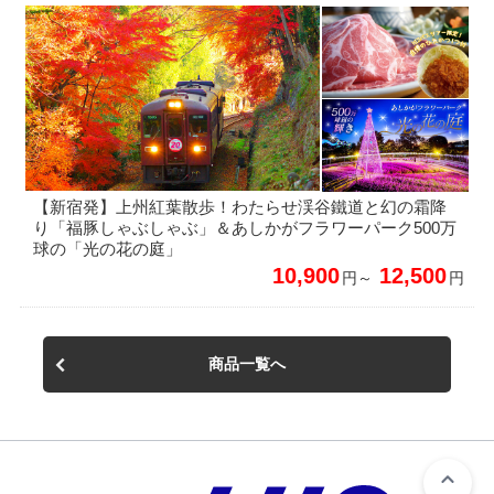
【新宿発】上州紅葉散歩！わたらせ渓谷鐵道と幻の霜降
り「福豚しゃぶしゃぶ」＆あしかがフラワーパーク500万
球の「光の花の庭」
10,900
12,500
円～
円
商品一覧へ