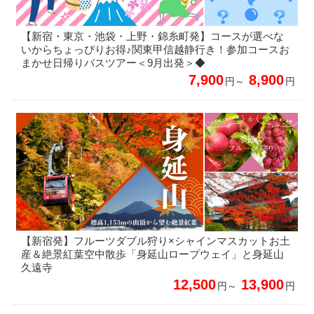
【新宿・東京・池袋・上野・錦糸町発】コースが選べな
いからちょっぴりお得♪関東甲信越静行き！参加コースお
まかせ日帰りバスツアー＜9月出発＞◆
7,900
8,900
円～
円
【新宿発】フルーツダブル狩り×シャインマスカットお土
産＆絶景紅葉空中散歩「身延山ロープウェイ」と身延山
久遠寺
12,500
13,900
円～
円