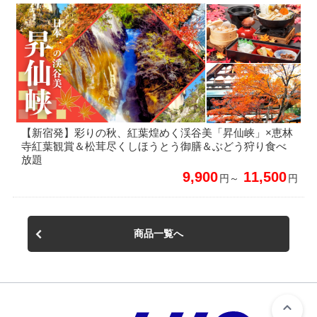
【新宿発】彩りの秋、紅葉煌めく渓谷美「昇仙峡」×恵林
寺紅葉観賞＆松茸尽くしほうとう御膳＆ぶどう狩り食べ
放題
9,900
11,500
円～
円
商品一覧へ