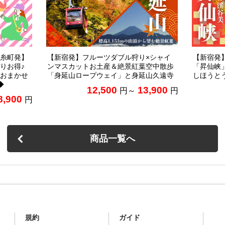
糸町発】
【新宿発】フルーツダブル狩り×シャイ
【新宿発
りお得♪
ンマスカットお土産＆絶景紅葉空中散歩
「昇仙峡
おまかせ
「身延山ロープウェイ」と身延山久遠寺
しほうと
◆
12,500
13,900
円～
円
8,900
円
商品一覧へ
規約
ガイド