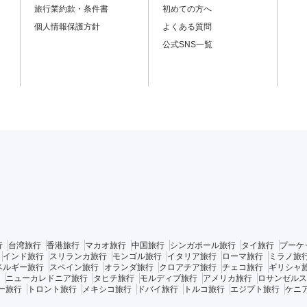
旅行業約款・条件書
初めての方へ
個人情報保護方針
よくある質問
公式SNS一覧
行
台湾旅行
香港旅行
マカオ旅行
中国旅行
シンガポール旅行
タイ旅行
プーケ
インド旅行
スリランカ旅行
モンゴル旅行
イタリア旅行
ローマ旅行
ミラノ旅
ベルギー旅行
スペイン旅行
オランダ旅行
クロアチア旅行
チェコ旅行
ギリシャ
ニューカレドニア旅行
タヒチ旅行
モルディブ旅行
アメリカ旅行
ロサンゼルス
ー旅行
トロント旅行
メキシコ旅行
ドバイ旅行
トルコ旅行
エジプト旅行
ケニ