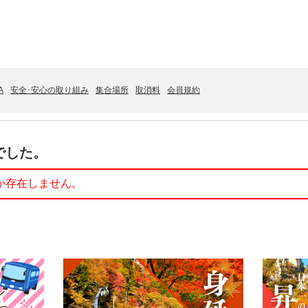
A
安全･安心の取り組み
集合場所
取消料
会員規約
でした。
か存在しません。