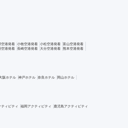
際空港発着
小牧空港発着
小松空港発着
富山空港発着
州空港発着
長崎空港発着
大分空港発着
熊本空港発着
大阪ホテル
神戸ホテル
奈良ホテル
岡山ホテル
クティビティ
福岡アクティビティ
鹿児島アクティビティ