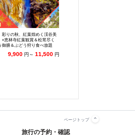
】彩りの秋、紅葉煌めく渓谷美
」×恵林寺紅葉観賞＆松茸尽く
う御膳＆ぶどう狩り食べ放題
9,900
11,500
円～
円
旅行の予約・確認