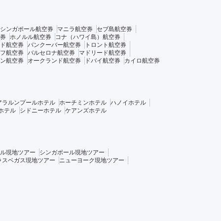
シンガポール航空券
マニラ航空券
セブ島航空券
券
ホノルル航空券
コナ（ハワイ島）航空券
ド航空券
バンクーバー航空券
トロント航空券
フ航空券
バルセロナ航空券
マドリード航空券
ン航空券
オークランド航空券
ドバイ航空券
カイロ航空券
アラルンプールホテル
ホーチミンホテル
ハノイホテル
ホテル
シドニーホテル
ケアンズホテル
ル現地ツアー
シンガポール現地ツアー
ラスベガス現地ツアー
ニューヨーク現地ツアー