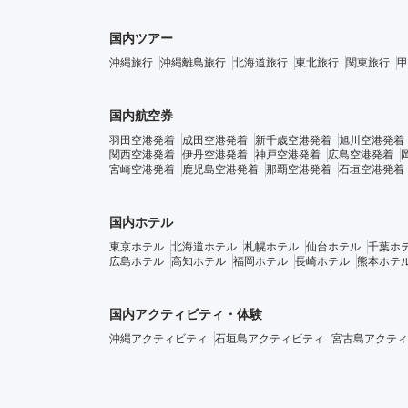
国内ツアー
沖縄旅行
沖縄離島旅行
北海道旅行
東北旅行
関東旅行
甲
国内航空券
羽田空港発着
成田空港発着
新千歳空港発着
旭川空港発着
関西空港発着
伊丹空港発着
神戸空港発着
広島空港発着
宮崎空港発着
鹿児島空港発着
那覇空港発着
石垣空港発着
国内ホテル
東京ホテル
北海道ホテル
札幌ホテル
仙台ホテル
千葉ホ
広島ホテル
高知ホテル
福岡ホテル
長崎ホテル
熊本ホテ
国内アクティビティ・体験
沖縄アクティビティ
石垣島アクティビティ
宮古島アクティ