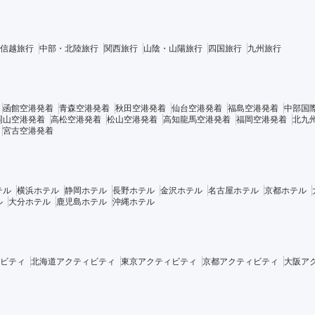
信越旅行
中部・北陸旅行
関西旅行
山陰・山陽旅行
四国旅行
九州旅行
函館空港発着
青森空港発着
秋田空港発着
仙台空港発着
福島空港発着
中部国
岡山空港発着
高松空港発着
松山空港発着
高知龍馬空港発着
福岡空港発着
北九
宮古空港発着
テル
横浜ホテル
静岡ホテル
長野ホテル
金沢ホテル
名古屋ホテル
京都ホテル
ル
大分ホテル
鹿児島ホテル
沖縄ホテル
ビティ
北海道アクティビティ
東京アクティビティ
京都アクティビティ
大阪ア