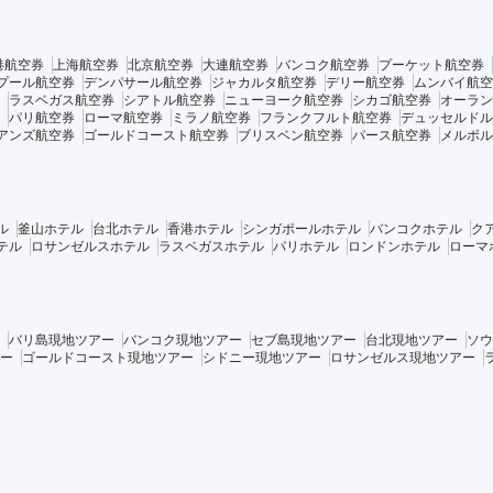
港航空券
上海航空券
北京航空券
大連航空券
バンコク航空券
プーケット航空券
プール航空券
デンパサール航空券
ジャカルタ航空券
デリー航空券
ムンバイ航空
ラスベガス航空券
シアトル航空券
ニューヨーク航空券
シカゴ航空券
オーラン
パリ航空券
ローマ航空券
ミラノ航空券
フランクフルト航空券
デュッセルドル
アンズ航空券
ゴールドコースト航空券
ブリスベン航空券
パース航空券
メルボル
ル
釜山ホテル
台北ホテル
香港ホテル
シンガポールホテル
バンコクホテル
ク
テル
ロサンゼルスホテル
ラスベガスホテル
パリホテル
ロンドンホテル
ローマ
バリ島現地ツアー
バンコク現地ツアー
セブ島現地ツアー
台北現地ツアー
ソウ
ー
ゴールドコースト現地ツアー
シドニー現地ツアー
ロサンゼルス現地ツアー