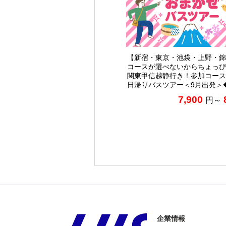
【新宿・東京・池袋・上野・錦
コースが選べないからちょっぴ
関東甲信越静行き！参加コース
日帰りバスツアー＜9月出発＞
7,900
円～
企業情報