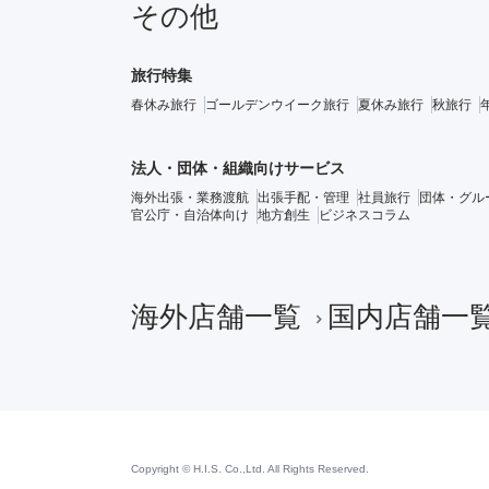
その他
旅行特集
春休み旅行
ゴールデンウイーク旅行
夏休み旅行
秋旅行
法人・団体・組織向けサービス
海外出張・業務渡航
出張手配・管理
社員旅行
団体・グル
官公庁・自治体向け
地方創生
ビジネスコラム
海外店舗一覧
国内店舗一
Copyright © H.I.S. Co.,Ltd. All Rights Reserved.