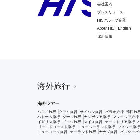
会社案内
プレスリリース
HISグループ企業
About HIS（English）
採用情報
海外旅行
海外ツアー
ハワイ旅行
グアム旅行
サイパン旅行
パラオ旅行
韓国旅
ベトナム旅行
ダナン旅行
カンボジア旅行
マレーシア旅行
イギリス旅行
ドイツ旅行
スイス旅行
オーストリア旅行
ゴールドコースト旅行
ニュージーランド旅行
フィジー旅行
ニューヨーク旅行
オーランド旅行
カナダ旅行
バンクーバ