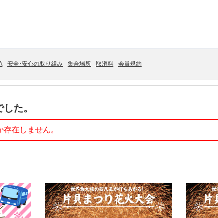
A
安全･安心の取り組み
集合場所
取消料
会員規約
でした。
か存在しません。