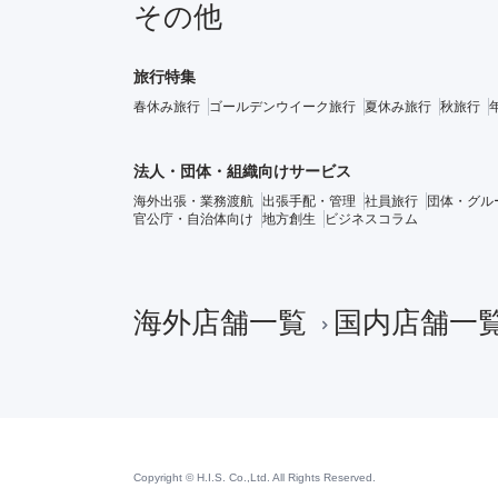
その他
旅行特集
春休み旅行
ゴールデンウイーク旅行
夏休み旅行
秋旅行
法人・団体・組織向けサービス
海外出張・業務渡航
出張手配・管理
社員旅行
団体・グル
官公庁・自治体向け
地方創生
ビジネスコラム
海外店舗一覧
国内店舗一
Copyright © H.I.S. Co.,Ltd. All Rights Reserved.