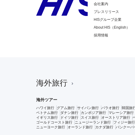
会社案内
プレスリリース
HISグループ企業
About HIS（English）
採用情報
海外旅行
海外ツアー
ハワイ旅行
グアム旅行
サイパン旅行
パラオ旅行
韓国旅
ベトナム旅行
ダナン旅行
カンボジア旅行
マレーシア旅行
イギリス旅行
ドイツ旅行
スイス旅行
オーストリア旅行
ゴールドコースト旅行
ニュージーランド旅行
フィジー旅行
ニューヨーク旅行
オーランド旅行
カナダ旅行
バンクーバ