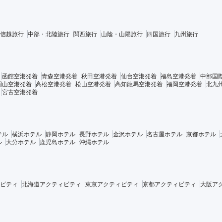
信越旅行
中部・北陸旅行
関西旅行
山陰・山陽旅行
四国旅行
九州旅行
函館空港発着
青森空港発着
秋田空港発着
仙台空港発着
福島空港発着
中部国
岡山空港発着
高松空港発着
松山空港発着
高知龍馬空港発着
福岡空港発着
北九
宮古空港発着
テル
横浜ホテル
静岡ホテル
長野ホテル
金沢ホテル
名古屋ホテル
京都ホテル
ル
大分ホテル
鹿児島ホテル
沖縄ホテル
ビティ
北海道アクティビティ
東京アクティビティ
京都アクティビティ
大阪ア