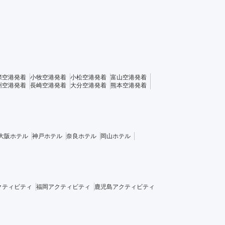
際空港発着
小牧空港発着
小松空港発着
富山空港発着
州空港発着
長崎空港発着
大分空港発着
熊本空港発着
大阪ホテル
神戸ホテル
奈良ホテル
岡山ホテル
クティビティ
福岡アクティビティ
鹿児島アクティビティ