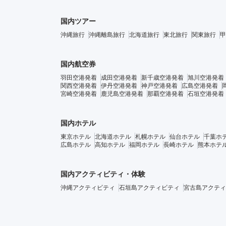
国内ツアー
沖縄旅行
沖縄離島旅行
北海道旅行
東北旅行
関東旅行
甲
国内航空券
羽田空港発着
成田空港発着
新千歳空港発着
旭川空港発着
関西空港発着
伊丹空港発着
神戸空港発着
広島空港発着
宮崎空港発着
鹿児島空港発着
那覇空港発着
石垣空港発着
国内ホテル
東京ホテル
北海道ホテル
札幌ホテル
仙台ホテル
千葉ホ
広島ホテル
高知ホテル
福岡ホテル
長崎ホテル
熊本ホテ
国内アクティビティ・体験
沖縄アクティビティ
石垣島アクティビティ
宮古島アクティ