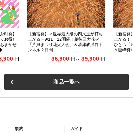
糸町発】
【新宿発】＜世界最大級の四尺玉が打ち
【新宿発
りお得♪
上がる＞9/11・12開催！越後三大花火
上がる！＞
おまかせ
「片貝まつり花火大会」＆清津峡渓谷ト
ひとつ「
◆
ンネル２日間
＆巨峰狩
8,900
36,900
39,900
円
円～
円
商品一覧へ
規約
ガイド