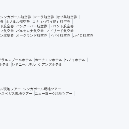
シンガポール航空券
マニラ航空券
セブ島航空券
券
ホノルル航空券
コナ（ハワイ島）航空券
ド航空券
バンクーバー航空券
トロント航空券
フ航空券
バルセロナ航空券
マドリード航空券
ン航空券
オークランド航空券
ドバイ航空券
カイロ航空券
アラルンプールホテル
ホーチミンホテル
ハノイホテル
ホテル
シドニーホテル
ケアンズホテル
ル現地ツアー
シンガポール現地ツアー
ラスベガス現地ツアー
ニューヨーク現地ツアー