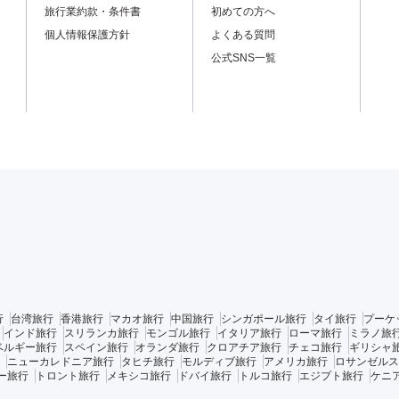
旅行業約款・条件書
初めての方へ
個人情報保護方針
よくある質問
公式SNS一覧
行
台湾旅行
香港旅行
マカオ旅行
中国旅行
シンガポール旅行
タイ旅行
プーケ
インド旅行
スリランカ旅行
モンゴル旅行
イタリア旅行
ローマ旅行
ミラノ旅
ベルギー旅行
スペイン旅行
オランダ旅行
クロアチア旅行
チェコ旅行
ギリシャ
ニューカレドニア旅行
タヒチ旅行
モルディブ旅行
アメリカ旅行
ロサンゼルス
ー旅行
トロント旅行
メキシコ旅行
ドバイ旅行
トルコ旅行
エジプト旅行
ケニ