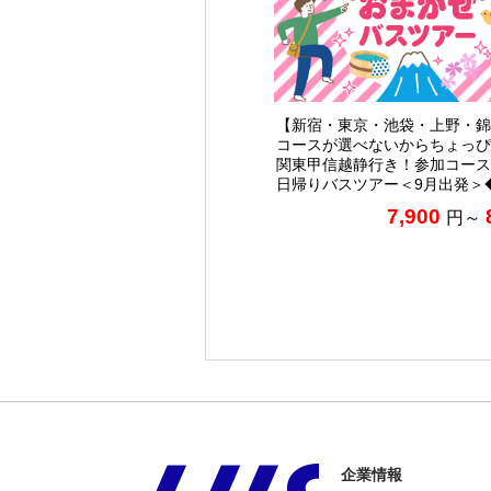
【新宿・東京・池袋・上野・錦
コースが選べないからちょっぴ
関東甲信越静行き！参加コース
日帰りバスツアー＜9月出発＞
7,900
円～
企業情報