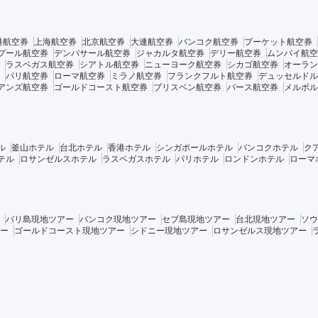
港航空券
上海航空券
北京航空券
大連航空券
バンコク航空券
プーケット航空券
プール航空券
デンパサール航空券
ジャカルタ航空券
デリー航空券
ムンバイ航空
ラスベガス航空券
シアトル航空券
ニューヨーク航空券
シカゴ航空券
オーラン
パリ航空券
ローマ航空券
ミラノ航空券
フランクフルト航空券
デュッセルドル
アンズ航空券
ゴールドコースト航空券
ブリスベン航空券
パース航空券
メルボル
ル
釜山ホテル
台北ホテル
香港ホテル
シンガポールホテル
バンコクホテル
ク
テル
ロサンゼルスホテル
ラスベガスホテル
パリホテル
ロンドンホテル
ローマ
バリ島現地ツアー
バンコク現地ツアー
セブ島現地ツアー
台北現地ツアー
ソウ
ー
ゴールドコースト現地ツアー
シドニー現地ツアー
ロサンゼルス現地ツアー