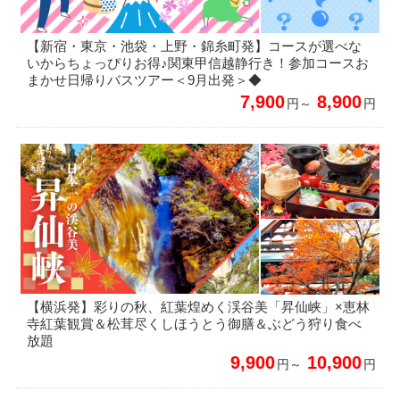
【新宿・東京・池袋・上野・錦糸町発】コースが選べな
いからちょっぴりお得♪関東甲信越静行き！参加コースお
まかせ日帰りバスツアー＜9月出発＞◆
7,900
8,900
円～
円
【横浜発】彩りの秋、紅葉煌めく渓谷美「昇仙峡」×恵林
寺紅葉観賞＆松茸尽くしほうとう御膳＆ぶどう狩り食べ
放題
9,900
10,900
円～
円