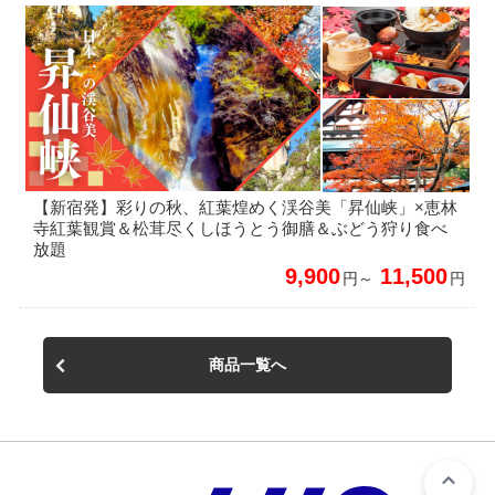
【新宿発】彩りの秋、紅葉煌めく渓谷美「昇仙峡」×恵林
寺紅葉観賞＆松茸尽くしほうとう御膳＆ぶどう狩り食べ
放題
9,900
11,500
円～
円
商品一覧へ