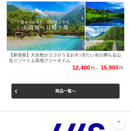
【新宿発】大自然がココロうるおす♪冷たい水の満ちる山
岳リゾート上高地フリータイム
12,400
15,900
円～
円
商品一覧へ