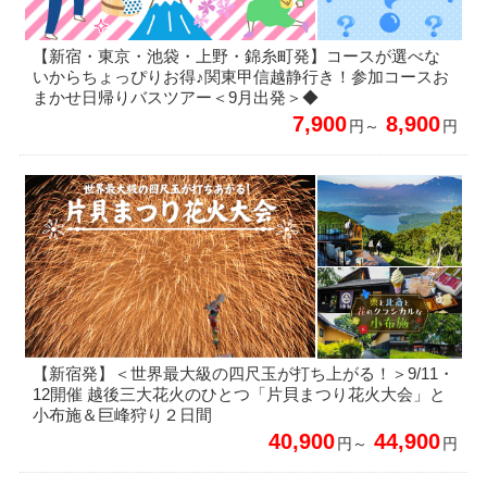
【新宿・東京・池袋・上野・錦糸町発】コースが選べな
いからちょっぴりお得♪関東甲信越静行き！参加コースお
まかせ日帰りバスツアー＜9月出発＞◆
7,900
8,900
円～
円
【新宿発】＜世界最大級の四尺玉が打ち上がる！＞9/11・
12開催 越後三大花火のひとつ「片貝まつり花火大会」と
小布施＆巨峰狩り２日間
40,900
44,900
円～
円