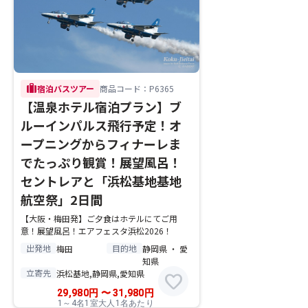
trip
宿泊バスツアー
商品コード：P6365
【温泉ホテル宿泊プラン】ブ
ルーインパルス飛行予定！オ
ープニングからフィナーレま
でたっぷり観賞！展望風呂！
セントレアと「浜松基地基地
航空祭」2日間
【大阪・梅田発】ご夕食はホテルにてご用
意！展望風呂！エアフェスタ浜松2026！
出発地
目的地
梅田
静岡県 ・ 愛
知県
立寄先
浜松基地,静岡県,愛知県
favorite
29,980
円
〜
31,980
円
1～4名1室大人1名あたり