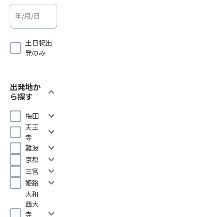
土日祝出
発のみ
出発地か
expand_more
ら探す
expand_more
梅田
天王
expand_more
寺
expand_more
難波
expand_more
京都
expand_more
三宮
expand_more
姫路
大和
西大
expand_more
寺