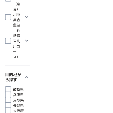
（奈
良）
現地
expand_more
集合
難波
（近
鉄電
expand_more
車利
用コ
ー
ス）
目的地か
expand_more
ら探す
岐阜県
兵庫県
鳥取県
長野県
大阪府