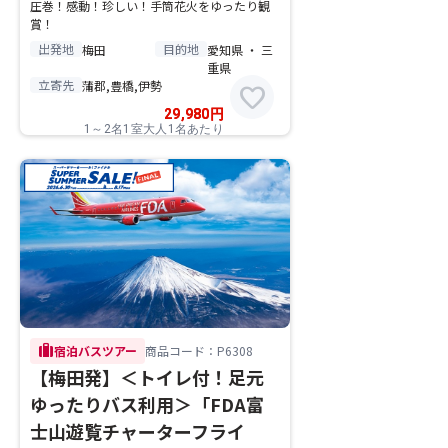
圧巻！感動！珍しい！手筒花火をゆったり観
賞！
出発地
目的地
梅田
愛知県 ・ 三
重県
立寄先
蒲郡,豊橋,伊勢
favorite
29,980
円
1～2名1室大人1名あたり
trip
宿泊バスツアー
商品コード：P6308
【梅田発】＜トイレ付！足元
ゆったりバス利用＞「FDA富
士山遊覧チャーターフライ