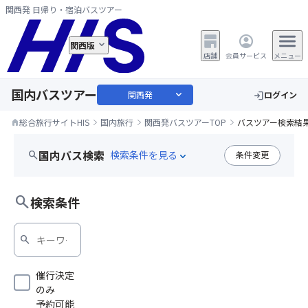
関西発 日帰り・宿泊バスツアー
関西版
店舗
会員サービス
メニュー
国内バスツアー
expand_more
関西発
ログイン
login
総合旅行サイトHIS
国内旅行
関西発バスツアーTOP
バスツアー検索結
home
国内バス検索
search
条件変更
expand_more
心躍る旅
search
検索条件
search
催行決定
のみ
予約可能