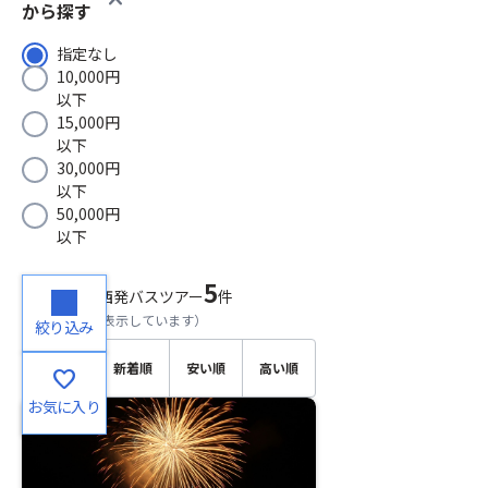
から探す
指定なし
10,000円
以下
15,000円
以下
30,000円
以下
50,000円
以下
5
検索結果
関西発バスツアー
件
（
1～5
件目を表示しています）
絞り込み
おすす
新着順
安い順
高い順
favorite
め順
お気に入り