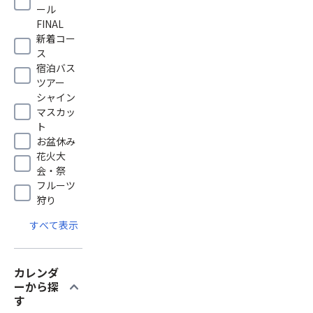
ール
FINAL
新着コー
ス
宿泊バス
ツアー
シャイン
マスカッ
ト
お盆休み
花火大
会・祭
フルーツ
狩り
すべて表示
カレンダ
expand_more
ーから探
す