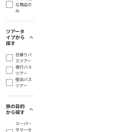
な商品の
み
ツアータ
expand_more
イプから
探す
日帰りバ
スツアー
夜行バス
ツアー
宿泊バス
ツアー
旅の目的
expand_more
から探す
スーパー
サマーセ