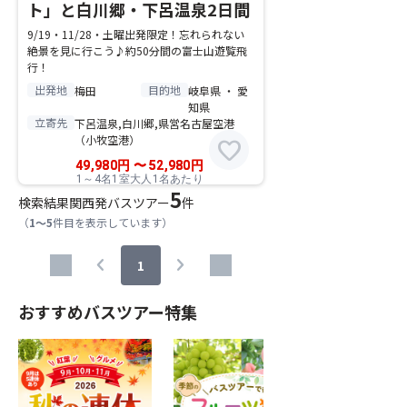
ト」と白川郷・下呂温泉2日間
9/19・11/28・土曜出発限定！忘れられない
絶景を見に行こう♪約50分間の富士山遊覧飛
行！
出発地
目的地
梅田
岐阜県 ・ 愛
知県
立寄先
下呂温泉,白川郷,県営名古屋空港
（小牧空港）
favorite
49,980
円
〜
52,980
円
1～4名1室大人1名あたり
5
検索結果
関西発バスツアー
件
（
1～5
件目を表示しています）
chevron_left
chevron_right
1
おすすめバスツアー特集