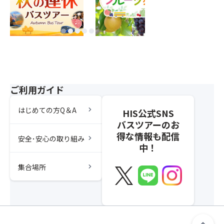
ご利用ガイド
chevron_right
はじめての方Q＆A
HIS公式SNS
バスツアーのお
得な情報も配信
chevron_right
安全･安心の取り組み
中！
chevron_right
集合場所