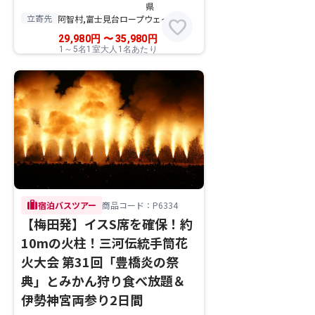
県
立寄先
阿智村,富士見台ロープウェイ
favorite
29,980
円
〜
35,980
円
1～5名1室大人1名あたり
trip
宿泊バスツアー
商品コード：P6334
【梅田発】イスS席を確保！約
10mの火柱！三河伝統手筒花
火大会 第31回「豊橋炎の祭
典」とみかん狩り食べ放題＆
伊勢神宮両参り2日間