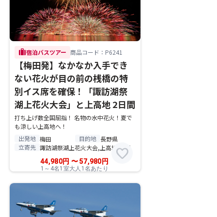
trip
宿泊バスツアー
商品コード：P6241
【梅田発】なかなか入手でき
ない花火が目の前の桟橋の特
別イス席を確保！「諏訪湖祭
湖上花火大会」と上高地 2日間
打ち上げ数全国屈指！ 名物の水中花火！夏で
も涼しい上高地へ！
出発地
目的地
梅田
長野県
立寄先
諏訪湖祭湖上花火大会,上高地,白馬
favorite
44,980
円
〜
57,980
円
1～4名1室大人1名あたり