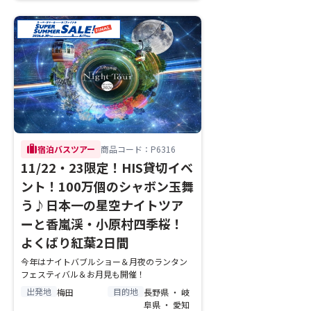
trip
宿泊バスツアー
商品コード：P6316
11/22・23限定！HIS貸切イベ
ント！100万個のシャボン玉舞
う♪日本一の星空ナイトツア
ーと香嵐渓・小原村四季桜！
よくばり紅葉2日間
今年はナイトバブルショー＆月夜のランタン
フェスティバル＆お月見も開催！
出発地
目的地
梅田
長野県 ・ 岐
阜県 ・ 愛知