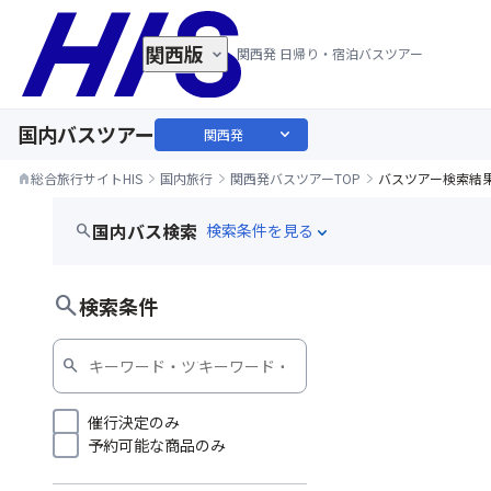
関西版
関西発 日帰り・宿泊バスツアー
国内バスツアー
expand_more
関西発
総合旅行サイトHIS
国内旅行
関西発バスツアーTOP
バスツアー検索結
home
国内バス検索
search
expand_more
温泉
search
検索条件
search
催行決定のみ
予約可能な商品のみ