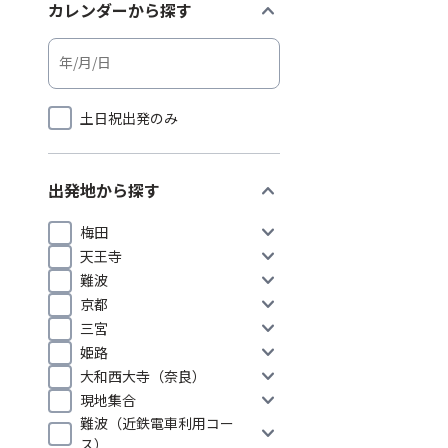
expand_more
カレンダーから探す
土日祝出発のみ
expand_more
出発地から探す
expand_more
梅田
expand_more
天王寺
expand_more
難波
expand_more
京都
expand_more
三宮
expand_more
姫路
expand_more
大和西大寺（奈良）
expand_more
現地集合
難波（近鉄電車利用コー
expand_more
ス）