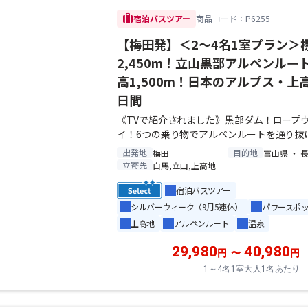
trip
宿泊バスツアー
商品コード：P6255
【梅田発】＜2～4名1室プラン＞
2,450m！立山黒部アルペンルー
高1,500m！日本のアルプス・上
日間
《TVで紹介されました》黒部ダム！ロープ
イ！6つの乗り物でアルペンルートを通り抜
出発地
目的地
梅田
富山県 ・ 
立寄先
白馬,立山,上高地
宿泊バスツアー
シルバーウィーク（9月5連休）
パワースポ
上高地
アルペンルート
温泉
29,980
40,980
円
〜
円
1～4名1室大人1名あたり