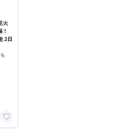
花火
保！
 2日
でも
favorite