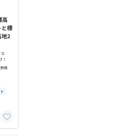
標高
トと標
高地2
ウェ
け！
長野県
ット
favorite