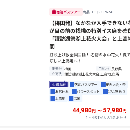
trip
宿泊バスツアー
商品コード：P6241
【梅田発】なかなか入手できない
が目の前の桟橋の特別イス席を確
「諏訪湖祭湖上花火大会」と上高地
間
打ち上げ数全国屈指！ 名物の水中花火！夏
涼しい上高地へ！
出発地
目的地
梅田
長野県
立寄先
諏訪湖祭湖上花火大会,上高地,白馬
宿泊バスツアー
花火大会・祭
お盆休み
パワースポット
1名1室あり
上高地
温泉
44,980
57,980
円
〜
円
1～4名1室大人1名あたり