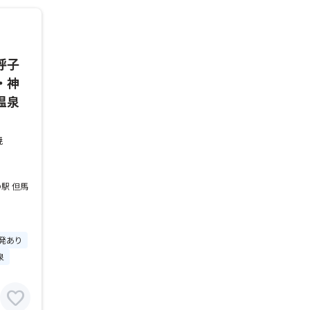
呼子
・神
温泉
焼
駅 但馬
発あり
泉
favorite