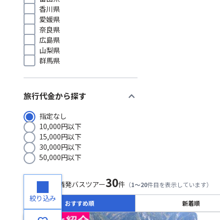
香川県
愛媛県
奈良県
広島県
山梨県
群馬県
expand_more
旅行代金から探す
指定なし
10,000円以下
15,000円以下
30,000円以下
50,000円以下
30
検索結果
関西発バスツアー
件
（
1～20
件目を表示しています）
絞り込み
おすすめ順
新着順