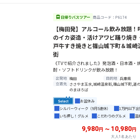
directions_bus
日帰りバスツアー
商品コード：P6174
【梅田発】アルコール飲み放題！
のイカ姿造・活けアワビ踊り焼き
戸牛すき焼きと篠山城下町＆城崎
街
《TVで紹介されました》発泡酒・日本酒・
酎・ソフトドリンクが飲み放題！
出発地
目的地
梅田
兵庫県
立寄先
ささやま玉水,城崎温泉街,篠山城下町,道の
のまほろば
お盆休み
シルバーウィーク（9月5連休）
1万円以下出
いち押し！グルメ
こだわりのグルメ
温
9,980
10,980
円
〜
円
大人1名あたり