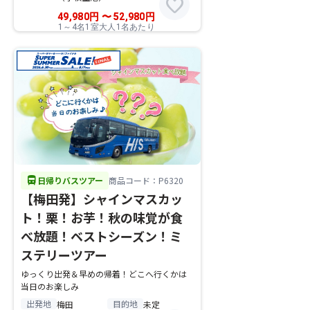
favorite
49,980
円
〜
52,980
円
1～4名1室大人1名あたり
directions_bus
日帰りバスツアー
商品コード：P6320
【梅田発】シャインマスカッ
ト！栗！お芋！秋の味覚が食
べ放題！ベストシーズン！ミ
ステリーツアー
ゆっくり出発＆早めの帰着！どこへ行くかは
当日のお楽しみ
出発地
目的地
梅田
未定