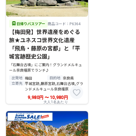
directions_bus
日帰りバスツアー
商品コード：P6364
【梅田発】世界遺産をめぐる
旅★ユネスコ世界文化遺産
「飛鳥・藤原の宮都」と「平
城宮跡歴史公園」
「石舞台古墳」にご案内！グランドメルキュ
ール奈良橿原でランチ♪
出発地
目的地
梅田
奈良県
立寄先
平城宮跡,藤原宮跡,石舞台古墳,グラ
ンドメルキュール奈良橿原
favorite
9,980
円
〜
10,980
円
大人1名あたり