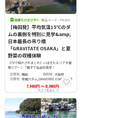
directions_bus
日帰りバスツアー
商品コード：P6303
【梅田発】平均気温15℃のダ
ムの裏側を特別に見学&amp;
日本最長の吊り橋
「GRAVITATE OSAKA」と夏
野菜の収穫体験
《TVで紹介されました》いばきたエリア大冒
険ツアー！「親子で社会科見学！
出発地
目的地
梅田
大阪府
立寄先
安威川ダム,GRAVITATE OSAKA,農園
favorite
7,980
円
〜
8,980
円
大人1名あたり