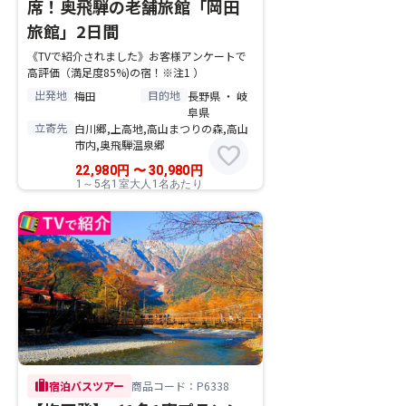
席！奥飛騨の老舗旅館「岡田
旅館」2日間
《TVで紹介されました》お客様アンケートで
高評価（満足度85%)の宿！※注1 ）
出発地
目的地
梅田
長野県 ・ 岐
阜県
立寄先
白川郷,上高地,高山まつりの森,高山
市内,奥飛騨温泉郷
favorite
22,980
円
〜
30,980
円
1～5名1室大人1名あたり
trip
宿泊バスツアー
商品コード：P6338