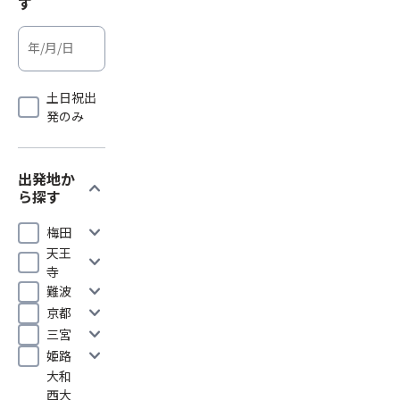
す
土日祝出
発のみ
出発地か
expand_more
ら探す
expand_more
梅田
天王
expand_more
寺
expand_more
難波
expand_more
京都
expand_more
三宮
expand_more
姫路
大和
西大