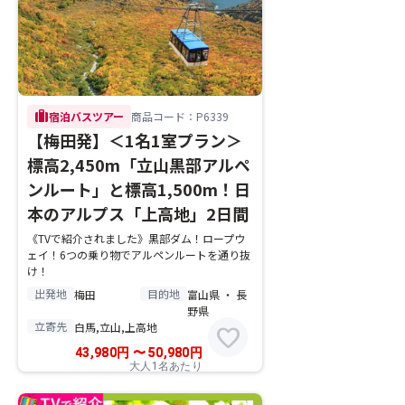
trip
宿泊バスツアー
商品コード：P6339
【梅田発】＜1名1室プラン＞
標高2,450m「立山黒部アルペ
ンルート」と標高1,500m！日
本のアルプス「上高地」2日間
《TVで紹介されました》黒部ダム！ロープウ
ェイ！6つの乗り物でアルペンルートを通り抜
け！
出発地
目的地
梅田
富山県 ・ 長
野県
立寄先
白馬,立山,上高地
favorite
43,980
円
〜
50,980
円
大人1名あたり