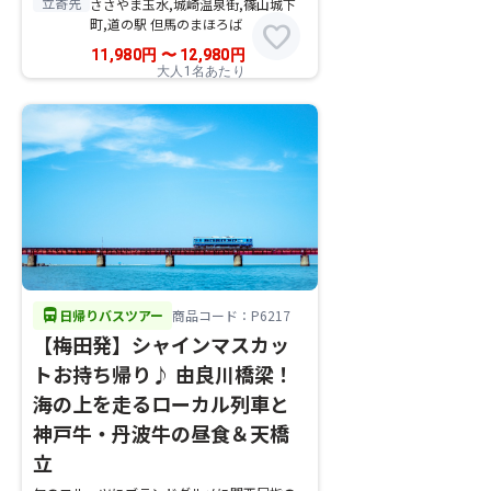
立寄先
ささやま玉水,城崎温泉街,篠山城下
町,道の駅 但馬のまほろば
favorite
11,980
円
〜
12,980
円
大人1名あたり
directions_bus
日帰りバスツアー
商品コード：P6217
【梅田発】シャインマスカッ
トお持ち帰り♪ 由良川橋梁！
海の上を走るローカル列車と
神戸牛・丹波牛の昼食＆天橋
立