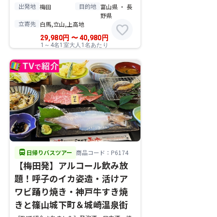
出発地
目的地
梅田
富山県 ・ 長
野県
立寄先
白馬,立山,上高地
favorite
29,980
円
〜
40,980
円
1～4名1室大人1名あたり
directions_bus
日帰りバスツアー
商品コード：P6174
【梅田発】アルコール飲み放
題！呼子のイカ姿造・活けア
ワビ踊り焼き・神戸牛すき焼
きと篠山城下町＆城崎温泉街