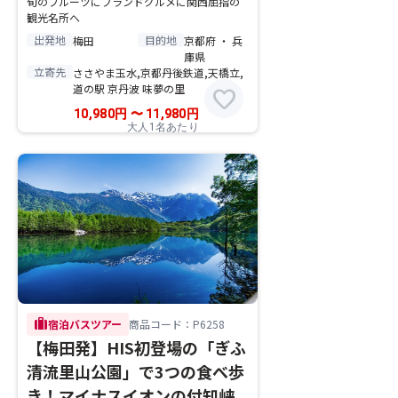
旬のフルーツにブランドグルメに関西屈指の
観光名所へ
出発地
目的地
梅田
京都府 ・ 兵
庫県
立寄先
ささやま玉水,京都丹後鉄道,天橋立,
道の駅 京丹波 味夢の里
favorite
10,980
円
〜
11,980
円
大人1名あたり
trip
宿泊バスツアー
商品コード：P6258
【梅田発】HIS初登場の「ぎふ
清流里山公園」で3つの食べ歩
き！マイナスイオンの付知峡