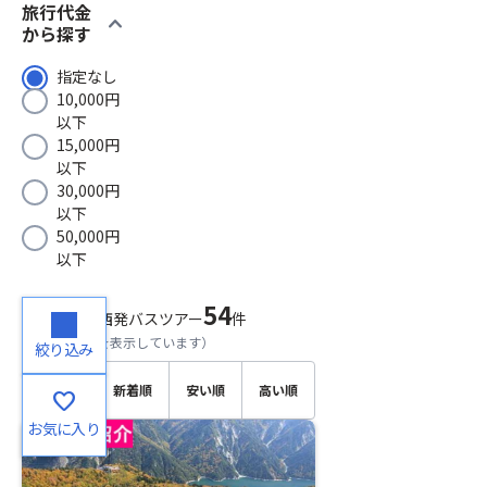
旅行代金
expand_more
から探す
指定なし
10,000円
以下
15,000円
以下
30,000円
以下
50,000円
以下
54
検索結果
関西発バスツアー
件
（
1～20
件目を表示しています）
絞り込み
おすす
新着順
安い順
高い順
favorite
め順
お気に入り