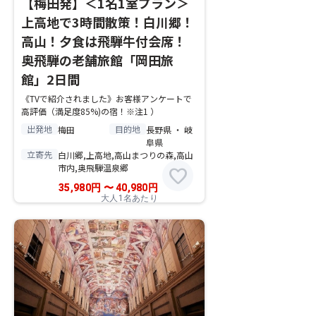
【梅田発】＜1名1室プラン＞
上高地で3時間散策！白川郷！
高山！夕食は飛騨牛付会席！
奥飛騨の老舗旅館「岡田旅
館」2日間
《TVで紹介されました》お客様アンケートで
高評価（満足度85%)の宿！※注1 ）
出発地
目的地
梅田
長野県 ・ 岐
阜県
立寄先
白川郷,上高地,高山まつりの森,高山
市内,奥飛騨温泉郷
favorite
35,980
円
〜
40,980
円
大人1名あたり