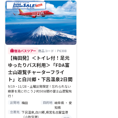
trip
宿泊バスツアー
商品コード：P6308
【梅田発】＜トイレ付！足元
ゆったりバス利用＞「FDA富
士山遊覧チャーターフライ
ト」と白川郷・下呂温泉2日間
9/19・11/28・土曜出発限定！忘れられない
絶景を見に行こう♪約50分間の富士山遊覧飛
行！
出発地
目的地
梅田
岐阜県 ・ 愛
知県
立寄先
下呂温泉,白川郷,県営名古屋空港
（小牧空港）