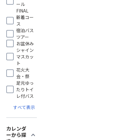
ール
FINAL
新着コー
ス
宿泊バス
ツアー
お盆休み
シャイン
マスカッ
ト
花火大
会・祭
足元ゆっ
たりトイ
レ付バス
すべて表示
カレンダ
expand_more
ーから探