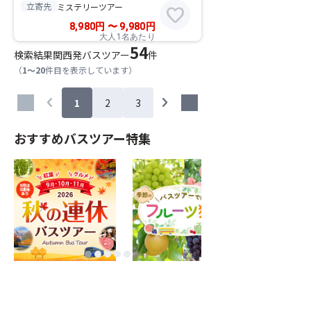
立寄先
ミステリーツアー
favorite
8,980
円
〜
9,980
円
大人1名あたり
54
検索結果
関西発バスツアー
件
（
1～20
件目を表示しています）
chevron_left
chevron_right
1
2
3
おすすめバスツアー特集