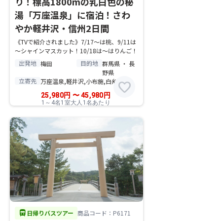
り！標高1800mの乳白色の秘
湯「万座温泉」に宿泊！さわ
やか軽井沢・信州2日間
《TVで紹介されました》7/17～は桃、9/11は
～シャインマスカット！10/18は～はりんご！
出発地
目的地
梅田
群馬県 ・ 長
野県
立寄先
万座温泉,軽井沢,小布施,白糸の滝
favorite
25,980
円
〜
45,980
円
1～4名1室大人1名あたり
directions_bus
日帰りバスツアー
商品コード：P6171