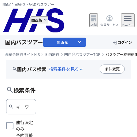
関西発 日帰り・宿泊バスツアー
関西版
店舗
会員サービス
メニュー
国内バスツアー
expand_more
関西発
ログイン
login
総合旅行サイトHIS
国内旅行
関西発バスツアーTOP
バスツアー検索結
home
国内バス検索
search
条件変更
expand_more
シルバーウィーク（9月5連休）
search
検索条件
search
催行決定
のみ
予約可能