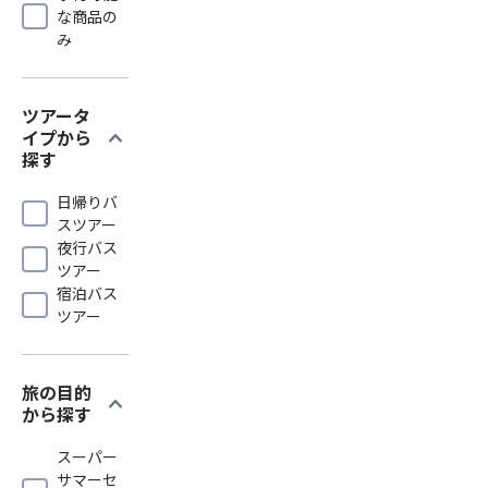
な商品の
み
ツアータ
expand_more
イプから
探す
日帰りバ
スツアー
夜行バス
ツアー
宿泊バス
ツアー
旅の目的
expand_more
から探す
スーパー
サマーセ