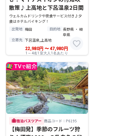
散策♪上高地と下呂温泉2日間
ウェルカムドリンクや夜食サービス付き♪夕
食はホテルバイキング！
出発地
目的地
梅田
長野県 ・ 岐
阜県
立寄先
下呂温泉,上高地
favorite
22,980
円
〜
47,980
円
1～4名1室大人1名あたり
trip
宿泊バスツアー
商品コード：P6195
【梅田発】季節のフルーツ狩