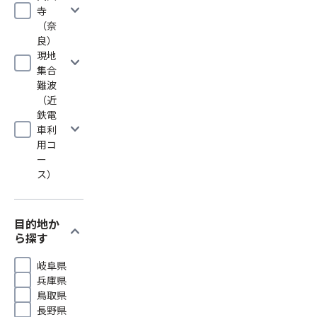
expand_more
寺
（奈
良）
現地
expand_more
集合
難波
（近
鉄電
expand_more
車利
用コ
ー
ス）
目的地か
expand_more
ら探す
岐阜県
兵庫県
鳥取県
長野県