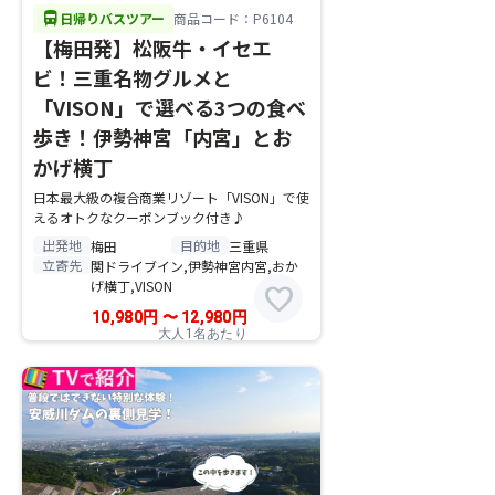
directions_bus
日帰りバスツアー
商品コード：P6104
【梅田発】松阪牛・イセエ
ビ！三重名物グルメと
「VISON」で選べる3つの食べ
歩き！伊勢神宮「内宮」とお
かげ横丁
日本最大級の複合商業リゾート「VISON」で使
えるオトクなクーポンブック付き♪
出発地
目的地
梅田
三重県
立寄先
関ドライブイン,伊勢神宮内宮,おか
げ横丁,VISON
favorite
10,980
円
〜
12,980
円
大人1名あたり