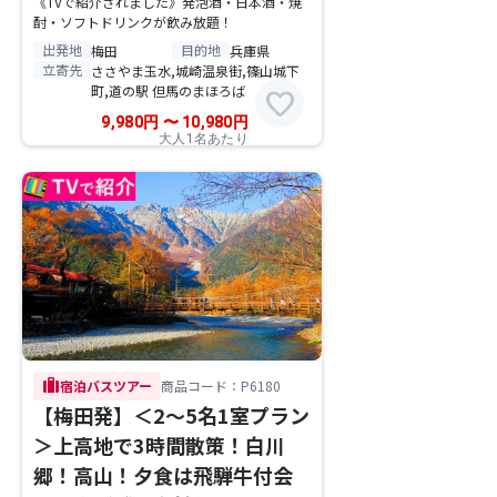
《TVで紹介されました》発泡酒・日本酒・焼
酎・ソフトドリンクが飲み放題！
出発地
目的地
梅田
兵庫県
立寄先
ささやま玉水,城崎温泉街,篠山城下
町,道の駅 但馬のまほろば
favorite
9,980
円
〜
10,980
円
大人1名あたり
trip
宿泊バスツアー
商品コード：P6180
【梅田発】＜2～5名1室プラン
＞上高地で3時間散策！白川
郷！高山！夕食は飛騨牛付会