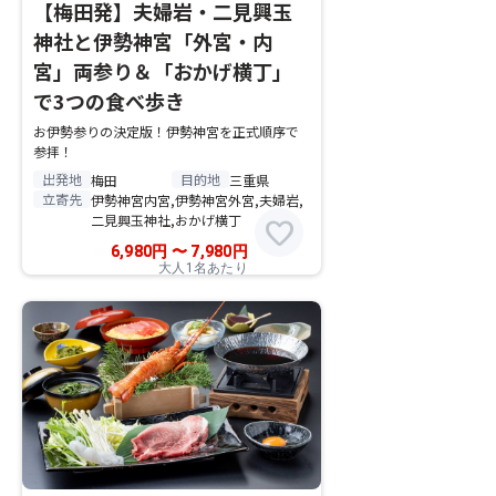
【梅田発】夫婦岩・二見興玉
神社と伊勢神宮「外宮・内
宮」両参り＆「おかげ横丁」
で3つの食べ歩き
お伊勢参りの決定版！伊勢神宮を正式順序で
参拝！
出発地
目的地
梅田
三重県
立寄先
伊勢神宮内宮,伊勢神宮外宮,夫婦岩,
二見興玉神社,おかげ横丁
favorite
6,980
円
〜
7,980
円
大人1名あたり