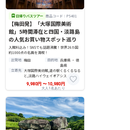
directions_bus
日帰りバスツアー
商品コード：P5401
【梅田発】「大塚国際美術
館」5時間滞在と四国・淡路島
の人気お買い物スポット巡り
入館料込み！SNSでも話題沸騰！世界26カ国
約1000点の名画を満喫！
出発地
目的地
梅田
兵庫県 ・ 徳
島県
立寄先
大塚国際美術館,道の駅くるくるなる
と,淡路ハイウェイオアシス
favorite
9,980
円
〜
10,980
円
大人1名あたり