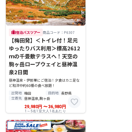
trip
宿泊バスツアー
商品コード：P6307
【梅田発】＜トイレ付！足元
ゆったりバス利用＞標高2612
ｍの千畳敷テラスへ！天空の
駒ヶ岳ロープウェイと昼神温
泉2日間
昼神温泉・伊那華にご宿泊！夕食はカニ足な
ど和洋中約60種の食べ放題！
出発地
目的地
梅田
長野県
立寄先
昼神温泉,駒ヶ岳
favorite
29,980
円
〜
36,980
円
1～5名1室大人1名あたり