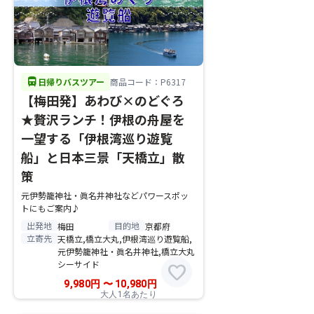
directions_bus
日帰りバスツアー
商品コード：P6317
【梅田発】あわび×のどぐろ
★贅沢ランチ！伊根の舟屋を
一望する「伊根湾巡り遊覧
船」と日本三景「天橋立」散
策
元伊勢籠神社・眞名井神社などパワースポッ
トにもご案内♪
出発地
目的地
梅田
京都府
立寄先
天橋立,橋立大丸,伊根湾巡り遊覧船,
元伊勢籠神社・眞名井神社,橋立大丸
シーサイド
favorite
9,980
円
〜
10,980
円
大人1名あたり