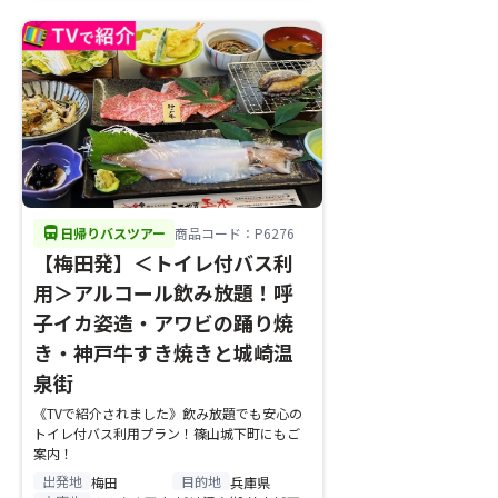
directions_bus
日帰りバスツアー
商品コード：P6276
【梅田発】＜トイレ付バス利
用＞アルコール飲み放題！呼
子イカ姿造・アワビの踊り焼
き・神戸牛すき焼きと城崎温
泉街
《TVで紹介されました》飲み放題でも安心の
トイレ付バス利用プラン！篠山城下町にもご
案内！
出発地
目的地
梅田
兵庫県