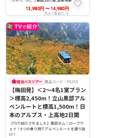
favorite
13,980
円
〜
14,980
円
大人1名あたり
trip
宿泊バスツアー
商品コード：P6255
【梅田発】＜2～4名1室プラン
＞標高2,450m！立山黒部アル
ペンルートと標高1,500m！日
本のアルプス・上高地2日間
《TVで紹介されました》黒部ダム！ロープウ
ェイ！6つの乗り物でアルペンルートを通り抜
け！