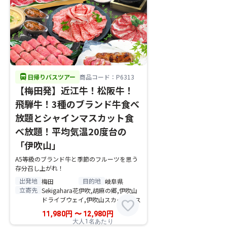
directions_bus
日帰りバスツアー
商品コード：P6313
【梅田発】近江牛！松阪牛！
飛騨牛！3種のブランド牛食べ
放題とシャインマスカット食
べ放題！平均気温20度台の
「伊吹山」
A5等級のブランド牛と季節のフルーツを思う
存分召し上がれ！
出発地
目的地
梅田
岐阜県
立寄先
Sekigahara花伊吹,胡麻の郷,伊吹山
ドライブウェイ,伊吹山スカイテラス
favorite
11,980
円
〜
12,980
円
大人1名あたり