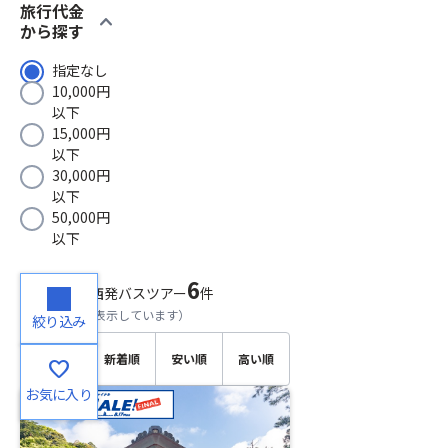
旅行代金
expand_more
から探す
指定なし
10,000円
以下
15,000円
以下
30,000円
以下
50,000円
以下
6
検索結果
関西発バスツアー
件
（
1～6
件目を表示しています）
絞り込み
おすす
新着順
安い順
高い順
favorite
め順
お気に入り