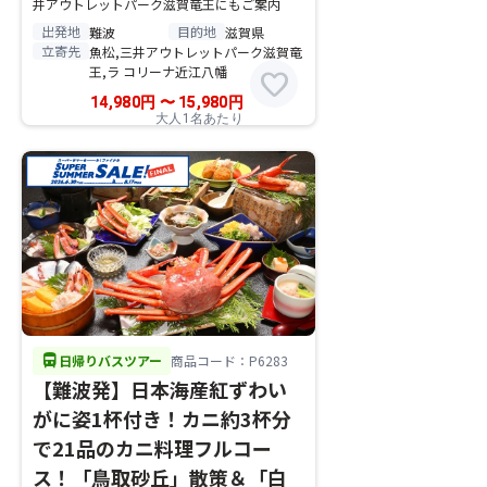
井アウトレットパーク滋賀竜王にもご案内
出発地
目的地
難波
滋賀県
立寄先
魚松,三井アウトレットパーク滋賀竜
王,ラ コリーナ近江八幡
favorite
14,980
円
〜
15,980
円
大人1名あたり
directions_bus
日帰りバスツアー
商品コード：P6283
【難波発】日本海産紅ずわい
がに姿1杯付き！カニ約3杯分
で21品のカニ料理フルコー
ス！「鳥取砂丘」散策＆「白