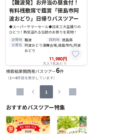
【難波発】お弁当の昼食付！
有料桟敷席で鑑賞「徳島市阿
波おどり」日帰りバスツアー
◆スーパーサマーセール◆日本三大盆踊りの
ひとつ！熱気溢れる伝統のお祭りを見物！
出発地
目的地
難波
徳島県
立寄先
阿波おどり演舞会場,徳島市内,阿波
おどり
favorite
11,980
円
大人1名あたり
6
検索結果
関西発バスツアー
件
（
1～6
件目を表示しています）
chevron_left
chevron_right
1
おすすめバスツアー特集