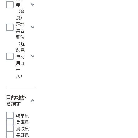
expand_more
寺
（奈
良）
現地
expand_more
集合
難波
（近
鉄電
expand_more
車利
用コ
ー
ス）
目的地か
expand_more
ら探す
岐阜県
兵庫県
鳥取県
長野県