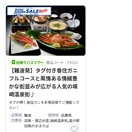
directions_bus
日帰りバスツアー
商品コード：P6322
【難波発】タグ付き香住ガニ
フルコースと風情ある情緒豊
かな街並みが広がる人気の城
崎温泉街♪
タグが輝く香住ガニを本場浜坂でご堪能くだ
さい！
出発地
目的地
難波
兵庫県
立寄先
浜坂・渡辺水産,城崎温泉街,道の駅
但馬のまほろば
favorite