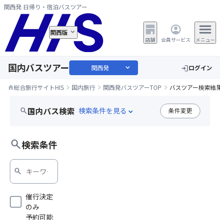
関西発 日帰り・宿泊バスツアー
関西版
店舗
会員サービス
メニュー
国内バスツアー
expand_more
関西発
ログイン
login
総合旅行サイトHIS
国内旅行
関西発バスツアーTOP
バスツアー検索結
home
国内バス検索
search
条件変更
expand_more
難波発
search
検索条件
search
催行決定
のみ
予約可能