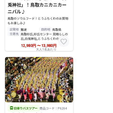
兎神社」！鳥取カニカニカー
ニバル♪
鳥取のソウルフード！とうふちくわのお買物
もお楽しみ♪
出発地
目的地
難波
鳥取県
立寄先
鳥取砂丘,砂丘センター 見晴らしの
丘,白兎神社,とうふちくわの里,
favorite
12,980
円
〜
13,980
円
大人1名あたり
directions_bus
日帰りバスツアー
商品コード：P6264