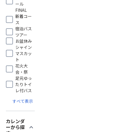
ール
FINAL
新着コー
ス
宿泊バス
ツアー
お盆休み
シャイン
マスカッ
ト
花火大
会・祭
足元ゆっ
たりトイ
レ付バス
すべて表示
カレンダ
expand_more
ーから探