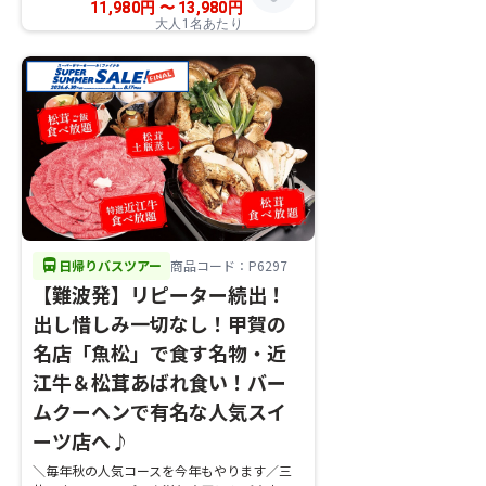
11,980
円
〜
13,980
円
大人1名あたり
directions_bus
日帰りバスツアー
商品コード：P6297
【難波発】リピーター続出！
出し惜しみ一切なし！甲賀の
名店「魚松」で食す名物・近
江牛＆松茸あばれ食い！バー
ムクーヘンで有名な人気スイ
ーツ店へ♪
＼毎年秋の人気コースを今年もやります／三