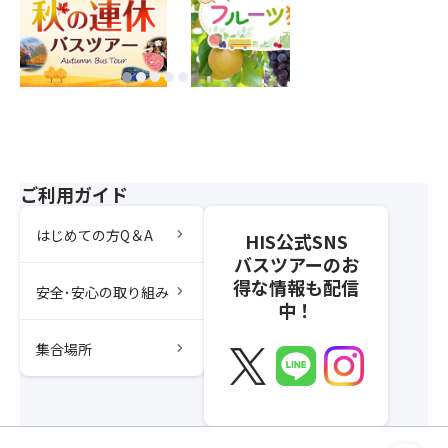
ご利用ガイド
chevron_right
はじめての方Q＆A
HIS公式SNS
バスツアーのお
得な情報も配信
chevron_right
安全･安心の取り組み
中！
chevron_right
集合場所