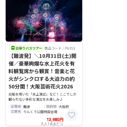
directions_bus
日帰りバスツアー
商品コード：P6353
【難波発】＼10月31日(土)開
催／豪華絢爛な水上花火を有
料観覧席から観賞！音楽と花
火がシンクロする大迫力の約
50分間！大阪芸術花火2026
台船を用いた「水上演出」など！ここでしか
観られない多彩な演出をお楽しみ♪
出発地
目的地
難波
大阪府
立寄先
りんくう公園特設会場
favorite
13,980
円
大人1名あたり