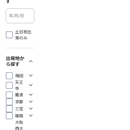
す
土日祝出
発のみ
出発地か
expand_more
ら探す
expand_more
梅田
天王
expand_more
寺
expand_more
難波
expand_more
京都
expand_more
三宮
expand_more
姫路
大和
西大