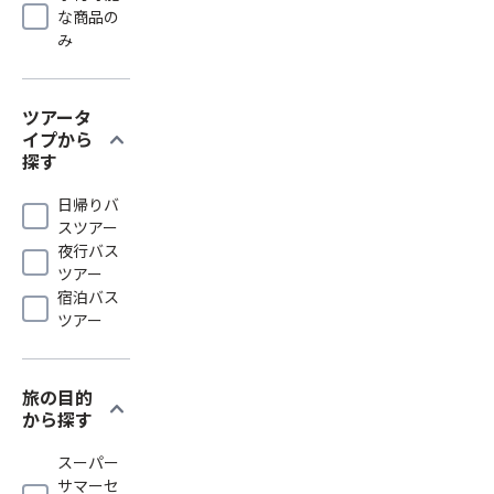
な商品の
み
ツアータ
expand_more
イプから
探す
日帰りバ
スツアー
夜行バス
ツアー
宿泊バス
ツアー
旅の目的
expand_more
から探す
スーパー
サマーセ