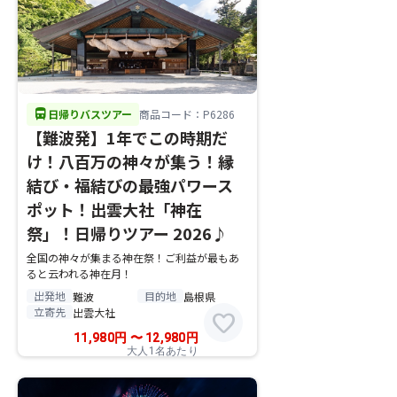
directions_bus
日帰りバスツアー
商品コード：P6286
【難波発】1年でこの時期だ
け！八百万の神々が集う！縁
結び・福結びの最強パワース
ポット！出雲大社「神在
祭」！日帰りツアー 2026♪
全国の神々が集まる神在祭！ご利益が最もあ
ると云われる神在月！
出発地
目的地
難波
島根県
立寄先
出雲大社
favorite
11,980
円
〜
12,980
円
大人1名あたり