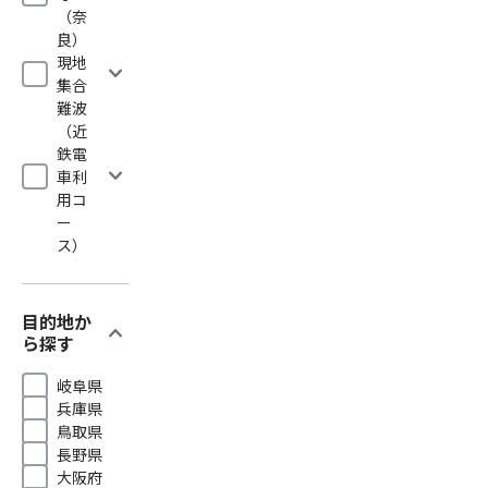
（奈
良）
現地
expand_more
集合
難波
（近
鉄電
expand_more
車利
用コ
ー
ス）
目的地か
expand_more
ら探す
岐阜県
兵庫県
鳥取県
長野県
大阪府