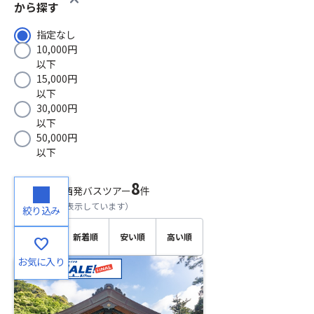
から探す
指定なし
10,000円
以下
15,000円
以下
30,000円
以下
50,000円
以下
8
検索結果
関西発バスツアー
件
（
1～8
件目を表示しています）
絞り込み
おすす
新着順
安い順
高い順
favorite
め順
お気に入り