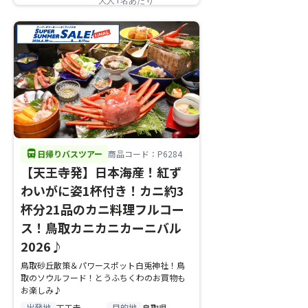
大人1名あたり
directions_bus
日帰りバスツアー
商品コード：P6284
【天王寺発】日本海産！紅ず
わいがに姿1杯付き！カニ約3
杯分21品のカニ料理フルコー
ス！鳥取カニカニカーニバル
2026♪
鳥取砂丘散策＆パワースポット白兎神社！鳥
取のソウルフード！とうふちくわのお買物も
お楽しみ♪
出発地
目的地
天王寺
鳥取県