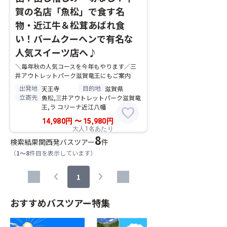
賀の名店「魚松」で食す名
物・近江牛＆松茸あばれ食
い！バームクーヘンで有名な
人気スイーツ店へ♪
＼毎年秋の人気コースを今年もやります／三
井アウトレットパーク滋賀竜王にもご案内
出発地
目的地
天王寺
滋賀県
立寄先
魚松,三井アウトレットパーク滋賀竜
王,ラ コリーナ近江八幡
favorite
14,980
円
〜
15,980
円
大人1名あたり
8
検索結果
関西発バスツアー
件
（
1～8
件目を表示しています）
chevron_left
chevron_right
1
おすすめバスツアー特集