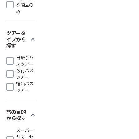
な商品の
み
ツアータ
expand_more
イプから
探す
日帰りバ
スツアー
夜行バス
ツアー
宿泊バス
ツアー
旅の目的
expand_more
から探す
スーパー
サマーセ