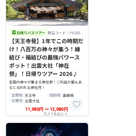
directions_bus
日帰りバスツアー
商品コード：P6285
【天王寺発】1年でこの時期だ
け！八百万の神々が集う！縁
結び・福結びの最強パワース
ポット！出雲大社「神在
祭」！日帰りツアー 2026♪
全国の神々が集まる神在祭！ご利益が最もあ
ると云われる神在月！
出発地
目的地
天王寺
島根県
立寄先
出雲大社
favorite
11,980
円
〜
12,980
円
大人1名あたり