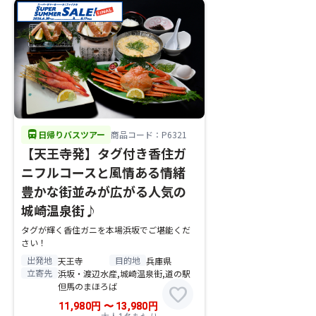
directions_bus
日帰りバスツアー
商品コード：P6321
【天王寺発】タグ付き香住ガ
ニフルコースと風情ある情緒
豊かな街並みが広がる人気の
城崎温泉街♪
タグが輝く香住ガニを本場浜坂でご堪能くだ
さい！
出発地
目的地
天王寺
兵庫県
立寄先
浜坂・渡辺水産,城崎温泉街,道の駅
但馬のまほろば
favorite
11,980
円
〜
13,980
円