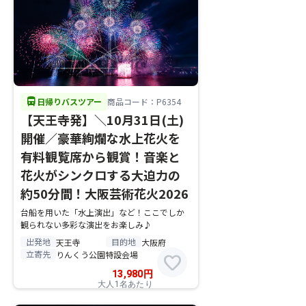
directions_bus
日帰りバスツアー
商品コード：P6354
【天王寺発】＼10月31日(土)
開催／豪華絢爛な水上花火を
有料観覧席から観賞！音楽と
花火がシンクロする大迫力の
約50分間！大阪芸術花火2026
台船を用いた「水上演出」など！ここでしか
観られない多彩な演出をお楽しみ♪
出発地
目的地
天王寺
大阪府
立寄先
りんくう公園特設会場
favorite
13,980
円
大人1名あたり