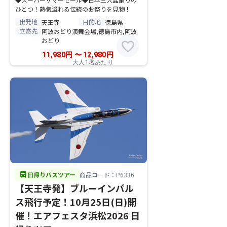
ひとつ！熱気溢れる伝統のお祭りを見物！
出発地
目的地
天王寺
徳島県
立寄先
阿波おどり演舞会場,徳島市内,阿波
おどり
favorite
11,980
円
〜
12,980
円
大人1名あたり
directions_bus
日帰りバスツアー
商品コード：P6336
【天王寺発】ブルーインパル
ス飛行予定！10月25日(日)開
催！エアフェスタ浜松2026 日