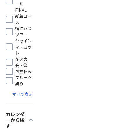
ール
FINAL
新着コー
ス
宿泊バス
ツアー
シャイン
マスカッ
ト
花火大
会・祭
お盆休み
フルーツ
狩り
すべて表示
カレンダ
expand_more
ーから探
す