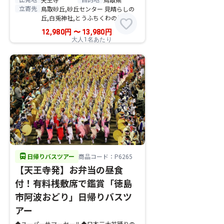
立寄先
鳥取砂丘,砂丘センター 見晴らしの
丘,白兎神社,とうふちくわの里,
favorite
12,980
円
〜
13,980
円
大人1名あたり
directions_bus
日帰りバスツアー
商品コード：P6265
【天王寺発】お弁当の昼食
付！有料桟敷席で鑑賞「徳島
市阿波おどり」日帰りバスツ
アー
◆スーパーサマーセール◆日本三大盆踊りの