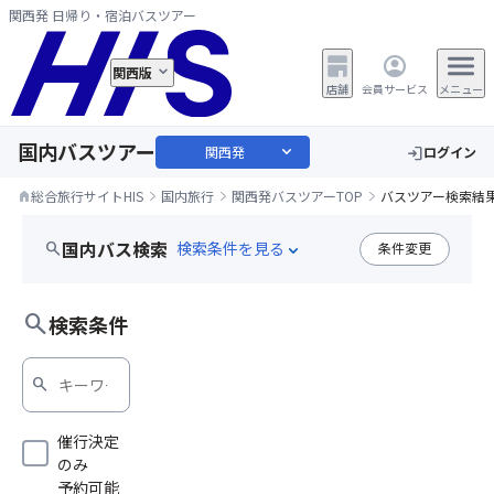
関西発 日帰り・宿泊バスツアー
関西版
店舗
会員サービス
メニュー
国内バスツアー
expand_more
関西発
ログイン
login
総合旅行サイトHIS
国内旅行
関西発バスツアーTOP
バスツアー検索結
home
国内バス検索
search
条件変更
expand_more
天王寺発
search
検索条件
search
催行決定
のみ
予約可能