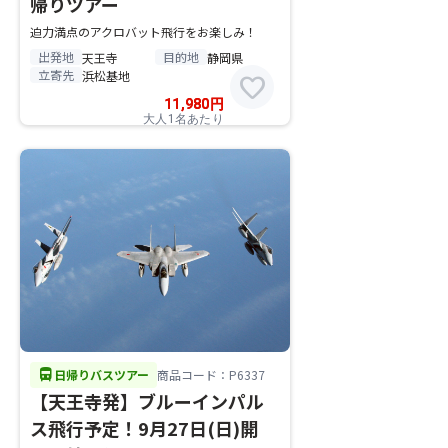
帰りツアー
迫力満点のアクロバット飛行をお楽しみ！
出発地
目的地
天王寺
静岡県
立寄先
浜松基地
favorite
11,980
円
大人1名あたり
directions_bus
日帰りバスツアー
商品コード：P6337
【天王寺発】ブルーインパル
ス飛行予定！9月27日(日)開