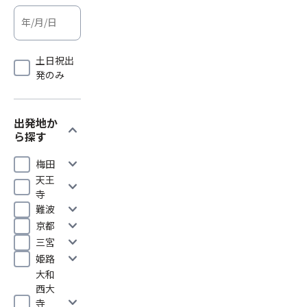
土日祝出
発のみ
出発地か
expand_more
ら探す
expand_more
梅田
天王
expand_more
寺
expand_more
難波
expand_more
京都
expand_more
三宮
expand_more
姫路
大和
西大
expand_more
寺