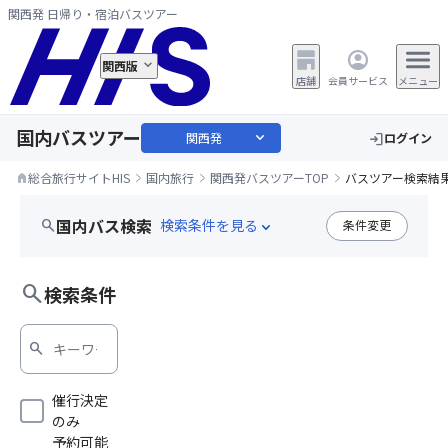
関西発 日帰り・宿泊バスツアー
関西版
店舗
会員サービス
メニュー
国内バスツアー
expand_more
関西発
ログイン
login
総合旅行サイトHIS
国内旅行
関西発バスツアーTOP
バスツアー検索結
home
国内バス検索
search
条件変更
expand_more
search
検索条件
search
催行決定
のみ
予約可能