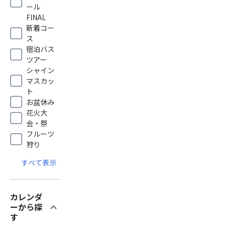
ール
FINAL
新着コー
ス
宿泊バス
ツアー
シャイン
マスカッ
ト
お盆休み
花火大
会・祭
フルーツ
狩り
すべて表示
カレンダ
expand_more
ーから探
す