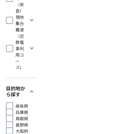
（奈
良）
現地
expand_more
集合
難波
（近
鉄電
expand_more
車利
用コ
ー
ス）
目的地か
expand_more
ら探す
岐阜県
兵庫県
鳥取県
長野県
大阪府