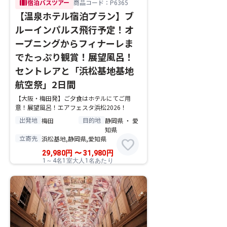
trip
宿泊バスツアー
商品コード：P6365
【温泉ホテル宿泊プラン】ブ
ルーインパルス飛行予定！オ
ープニングからフィナーレま
でたっぷり観賞！展望風呂！
セントレアと「浜松基地基地
航空祭」2日間
【大阪・梅田発】ご夕食はホテルにてご用
意！展望風呂！エアフェスタ浜松2026！
出発地
目的地
梅田
静岡県 ・ 愛
知県
立寄先
浜松基地,静岡県,愛知県
favorite
29,980
円
〜
31,980
円
1～4名1室大人1名あたり