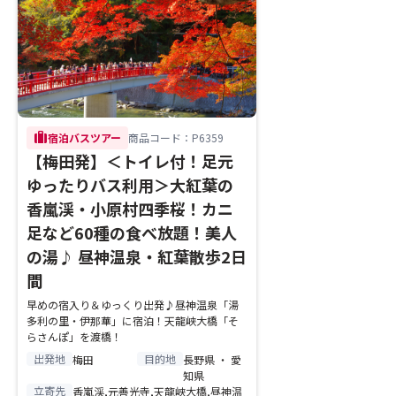
trip
宿泊バスツアー
商品コード：P6359
【梅田発】＜トイレ付！足元
ゆったりバス利用＞大紅葉の
香嵐渓・小原村四季桜！カニ
足など60種の食べ放題！美人
の湯♪ 昼神温泉・紅葉散歩2日
間
早めの宿入り＆ゆっくり出発♪昼神温泉「湯
多利の里・伊那華」に宿泊！天龍峡大橋「そ
らさんぽ」を渡橋！
出発地
目的地
梅田
長野県 ・ 愛
知県
立寄先
香嵐渓,元善光寺,天龍峡大橋,昼神温