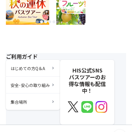
ご利用ガイド
chevron_right
はじめての方Q＆A
HIS公式SNS
バスツアーのお
得な情報も配信
chevron_right
安全･安心の取り組み
中！
chevron_right
集合場所