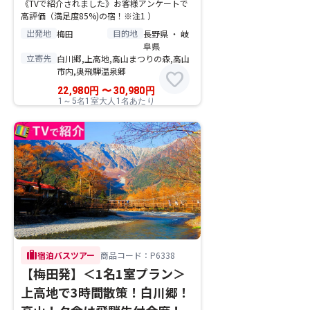
《TVで紹介されました》お客様アンケートで
高評価（満足度85%)の宿！※注1 ）
出発地
目的地
梅田
長野県 ・ 岐
阜県
立寄先
白川郷,上高地,高山まつりの森,高山
市内,奥飛騨温泉郷
favorite
22,980
円
〜
30,980
円
1～5名1室大人1名あたり
trip
宿泊バスツアー
商品コード：P6338
【梅田発】＜1名1室プラン＞
上高地で3時間散策！白川郷！