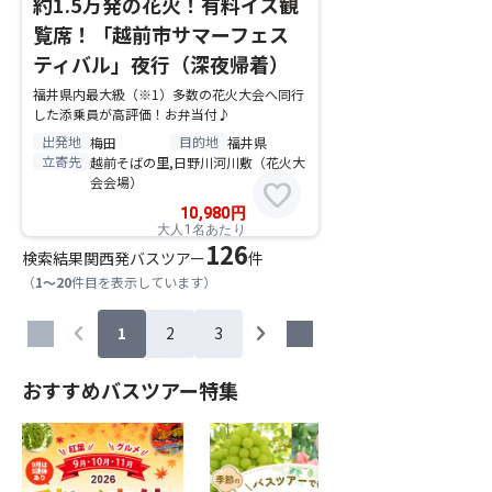
約1.5万発の花火！有料イス観
覧席！「越前市サマーフェス
ティバル」夜行（深夜帰着）
福井県内最大級（※1）多数の花火大会へ同行
した添乗員が高評価！お弁当付♪
出発地
目的地
梅田
福井県
立寄先
越前そばの里,日野川河川敷（花火大
会会場）
favorite
10,980
円
大人1名あたり
126
検索結果
関西発バスツアー
件
（
1～20
件目を表示しています）
chevron_left
chevron_right
1
2
3
おすすめバスツアー特集