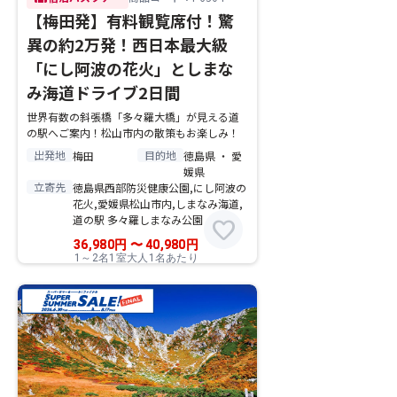
【梅田発】有料観覧席付！驚
異の約2万発！西日本最大級
「にし阿波の花火」としまな
み海道ドライブ2日間
世界有数の斜張橋「多々羅大橋」が見える道
の駅へご案内！松山市内の散策もお楽しみ！
出発地
目的地
梅田
徳島県 ・ 愛
媛県
立寄先
徳島県西部防災健康公園,にし阿波の
花火,愛媛県松山市内,しまなみ海道,
道の駅 多々羅しまなみ公園
favorite
36,980
円
〜
40,980
円
1～2名1室大人1名あたり