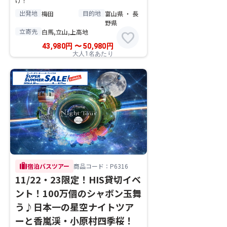
け！
出発地
目的地
梅田
富山県 ・ 長
野県
立寄先
白馬,立山,上高地
favorite
43,980
円
〜
50,980
円
大人1名あたり
trip
宿泊バスツアー
商品コード：P6316
11/22・23限定！HIS貸切イベ
ント！100万個のシャボン玉舞
う♪日本一の星空ナイトツア
ーと香嵐渓・小原村四季桜！