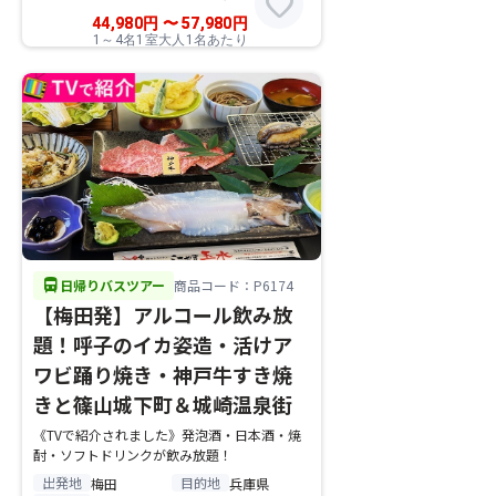
favorite
44,980
円
〜
57,980
円
1～4名1室大人1名あたり
directions_bus
日帰りバスツアー
商品コード：P6174
【梅田発】アルコール飲み放
題！呼子のイカ姿造・活けア
ワビ踊り焼き・神戸牛すき焼
きと篠山城下町＆城崎温泉街
《TVで紹介されました》発泡酒・日本酒・焼
酎・ソフトドリンクが飲み放題！
出発地
目的地
梅田
兵庫県