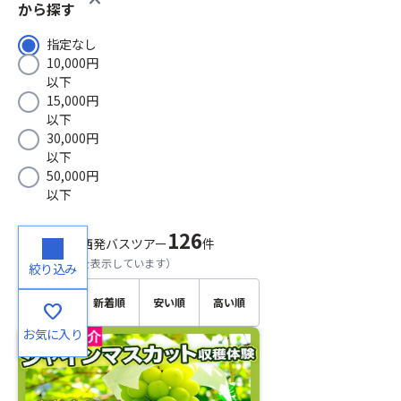
から探す
指定なし
10,000円
以下
15,000円
以下
30,000円
以下
50,000円
以下
126
検索結果
関西発バスツアー
件
（
1～20
件目を表示しています）
絞り込み
おすす
新着順
安い順
高い順
favorite
め順
お気に入り