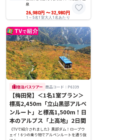
泉
favorite
26,980
円
〜
32,980
円
1～5名1室大人1名あたり
trip
宿泊バスツアー
商品コード：P6339
【梅田発】＜1名1室プラン＞
標高2,450m「立山黒部アルペ
ンルート」と標高1,500m！日
本のアルプス「上高地」2日間
《TVで紹介されました》黒部ダム！ロープウ
ェイ！6つの乗り物でアルペンルートを通り抜