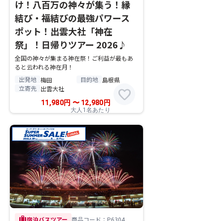
け！八百万の神々が集う！縁
結び・福結びの最強パワース
ポット！出雲大社「神在
祭」！日帰りツアー 2026♪
全国の神々が集まる神在祭！ご利益が最もあ
ると云われる神在月！
出発地
目的地
梅田
島根県
立寄先
出雲大社
favorite
11,980
円
〜
12,980
円
大人1名あたり
trip
宿泊バスツアー
商品コード：P6304