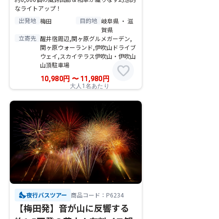
なライトアップ！
出発地
目的地
梅田
岐阜県 ・ 滋
賀県
立寄先
醒井宿周辺,関ヶ原グルメガーデン,
関ヶ原ウォーランド,伊吹山ドライブ
ウェイ,スカイテラス伊吹山・伊吹山
山頂駐車場
favorite
10,980
円
〜
11,980
円
大人1名あたり
nights_stay
夜行バスツアー
商品コード：P6234
【梅田発】音が山に反響する