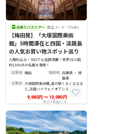
directions_bus
日帰りバスツアー
商品コード：P5401
【梅田発】「大塚国際美術
館」5時間滞在と四国・淡路島
の人気お買い物スポット巡り
入館料込み！SNSでも話題沸騰！世界26カ国
約1000点の名画を満喫！
出発地
目的地
梅田
兵庫県 ・ 徳
島県
立寄先
大塚国際美術館,道の駅くるくるなる
と,淡路ハイウェイオアシス
favorite
9,980
円
〜
10,980
円
大人1名あたり