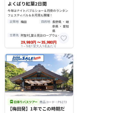
よくばり紅葉2日間
今年はナイトバブルショー＆月夜のランタン
フェスティバル＆お月見も開催！
出発地
目的地
梅田
長野県 ・ 岐
阜県 ・ 愛知
県
立寄先
阿智村,富士見台ロープウェイ
favorite
29,980
円
〜
35,980
円
1～5名1室大人1名あたり
directions_bus
日帰りバスツアー
商品コード：P6273
【梅田発】1年でこの時期だ