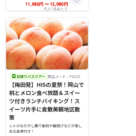
11,980
円
〜
12,980
円
大人1名あたり
directions_bus
日帰りバスツアー
商品コード：P6225
【梅田発】HISの夏祭！岡山で
桃とメロン食べ放題＆スイー
ツ付きランチバイキング！ス
イーツ片手に倉敷美観地区散
策
レトロなだがし館で射的や輪投げなどが楽し
める金券付き！