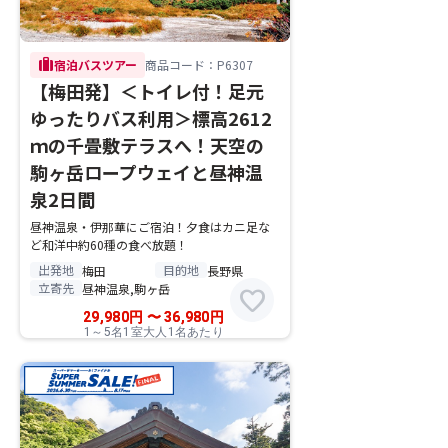
trip
宿泊バスツアー
商品コード：P6307
【梅田発】＜トイレ付！足元
ゆったりバス利用＞標高2612
ｍの千畳敷テラスへ！天空の
駒ヶ岳ロープウェイと昼神温
泉2日間
昼神温泉・伊那華にご宿泊！夕食はカニ足な
ど和洋中約60種の食べ放題！
出発地
目的地
梅田
長野県
立寄先
昼神温泉,駒ヶ岳
favorite
29,980
円
〜
36,980
円
1～5名1室大人1名あたり