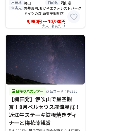
出発地
目的地
梅田
岡山県
立寄先
吉井農園,おかやまフォレストパーク
ドイツの森,倉敷美観地区
favorite
9,980
円
〜
10,980
円
大人1名あたり
directions_bus
日帰りバスツアー
商品コード：P6226
【梅田発】伊吹山で星空観
賞！8月ペルセウス座流星群！
近江牛ステーキ鉄板焼きディ
ナーと梅花藻観賞
約6,000個の風鈴回廊＆和傘が織りなす幻想的