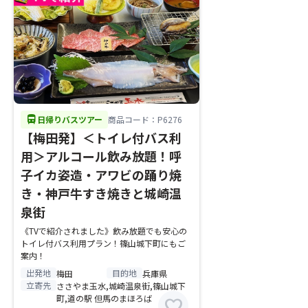
directions_bus
日帰りバスツアー
商品コード：P6276
【梅田発】＜トイレ付バス利
用＞アルコール飲み放題！呼
子イカ姿造・アワビの踊り焼
き・神戸牛すき焼きと城崎温
泉街
《TVで紹介されました》飲み放題でも安心の
トイレ付バス利用プラン！篠山城下町にもご
案内！
出発地
目的地
梅田
兵庫県
立寄先
ささやま玉水,城崎温泉街,篠山城下
町,道の駅 但馬のまほろば
favorite