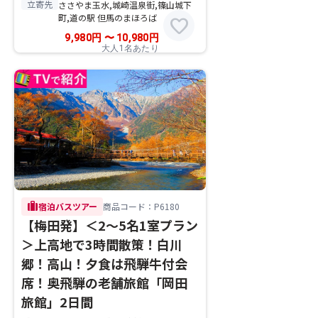
立寄先
ささやま玉水,城崎温泉街,篠山城下
町,道の駅 但馬のまほろば
favorite
9,980
円
〜
10,980
円
大人1名あたり
trip
宿泊バスツアー
商品コード：P6180
【梅田発】＜2～5名1室プラン
＞上高地で3時間散策！白川
郷！高山！夕食は飛騨牛付会
席！奥飛騨の老舗旅館「岡田
旅館」2日間