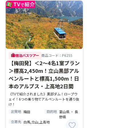
trip
宿泊バスツアー
商品コード：P6255
【梅田発】＜2～4名1室プラン
＞標高2,450m！立山黒部アル
ペンルートと標高1,500m！日
本のアルプス・上高地2日間
《TVで紹介されました》黒部ダム！ロープウ
ェイ！6つの乗り物でアルペンルートを通り抜
け！
出発地
目的地
梅田
富山県 ・ 長
野県
立寄先
白馬,立山,上高地
favorite