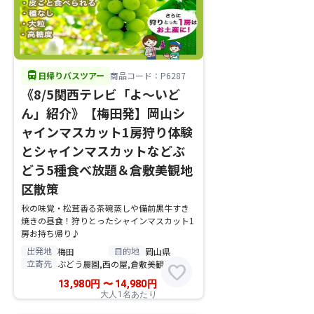
directions_bus
日帰りバスツアー
商品コード：P6287
《8/5関西テレビ「よ～いど
ん」紹介》【梅田発】岡山シ
ャインマスカット1房狩り体験
とシャインマスカットなどぶ
どう5種食べ放題＆倉敷美観地
区散策
秋の味覚・松茸香る茶碗蒸しや備前黒牛すき
焼きの昼食！狩りとったシャインマスカット1
房お持ち帰り♪
出発地
目的地
梅田
岡山県
立寄先
ぶどう農園,西の屋,倉敷美観地区
favorite
13,980
円
〜
14,980
円
大人1名あたり