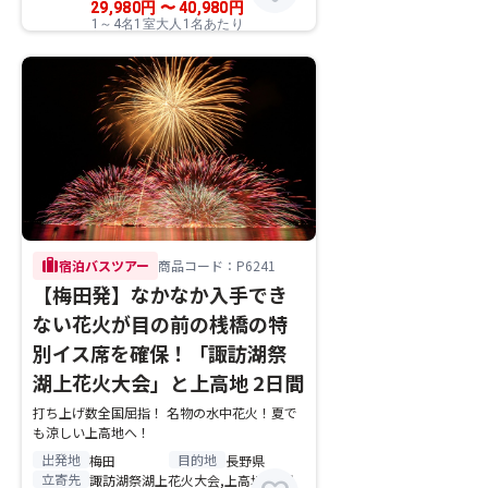
29,980
円
〜
40,980
円
1～4名1室大人1名あたり
trip
宿泊バスツアー
商品コード：P6241
【梅田発】なかなか入手でき
ない花火が目の前の桟橋の特
別イス席を確保！「諏訪湖祭
湖上花火大会」と上高地 2日間
打ち上げ数全国屈指！ 名物の水中花火！夏で
も涼しい上高地へ！
出発地
目的地
梅田
長野県
立寄先
諏訪湖祭湖上花火大会,上高地,白馬