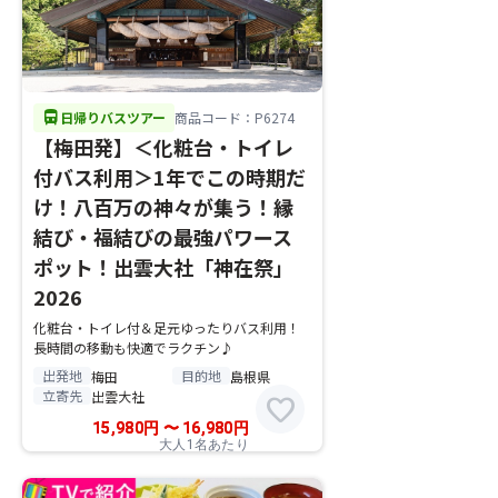
directions_bus
日帰りバスツアー
商品コード：P6274
【梅田発】＜化粧台・トイレ
付バス利用＞1年でこの時期だ
け！八百万の神々が集う！縁
結び・福結びの最強パワース
ポット！出雲大社「神在祭」
2026
化粧台・トイレ付＆足元ゆったりバス利用！
長時間の移動も快適でラクチン♪
出発地
目的地
梅田
島根県
立寄先
出雲大社
favorite
15,980
円
〜
16,980
円
大人1名あたり