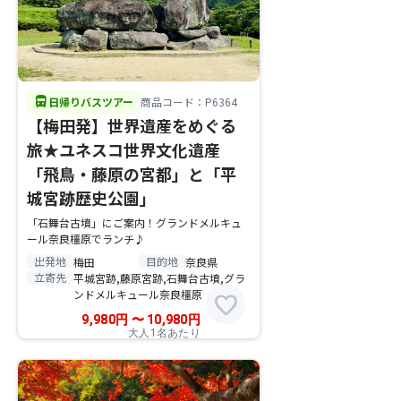
directions_bus
日帰りバスツアー
商品コード：P6364
【梅田発】世界遺産をめぐる
旅★ユネスコ世界文化遺産
「飛鳥・藤原の宮都」と「平
城宮跡歴史公園」
「石舞台古墳」にご案内！グランドメルキュ
ール奈良橿原でランチ♪
出発地
目的地
梅田
奈良県
立寄先
平城宮跡,藤原宮跡,石舞台古墳,グラ
ンドメルキュール奈良橿原
favorite
9,980
円
〜
10,980
円
大人1名あたり