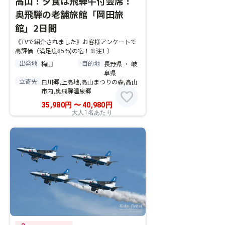
高山！夕食は飛騨牛付会席！
奥飛騨の老舗旅館「岡田旅
館」2日間
《TVで紹介されました》お客様アンケートで
高評価（満足度85%)の宿！※注1 ）
出発地
目的地
梅田
長野県 ・ 岐
阜県
立寄先
白川郷,上高地,高山まつりの森,高山
市内,奥飛騨温泉郷
favorite
35,980
円
〜
40,980
円
大人1名あたり