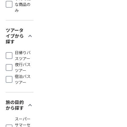
な商品の
み
ツアータ
expand_more
イプから
探す
日帰りバ
スツアー
夜行バス
ツアー
宿泊バス
ツアー
旅の目的
expand_more
から探す
スーパー
サマーセ