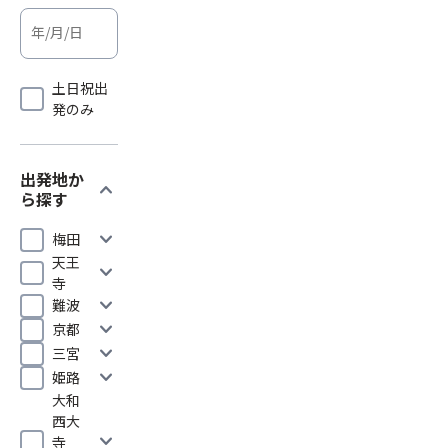
土日祝出
発のみ
出発地か
expand_more
ら探す
expand_more
梅田
天王
expand_more
寺
expand_more
難波
expand_more
京都
expand_more
三宮
expand_more
姫路
大和
西大
expand_more
寺