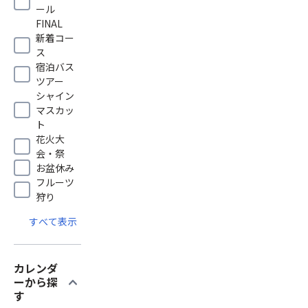
ール
FINAL
新着コー
ス
宿泊バス
ツアー
シャイン
マスカッ
ト
花火大
会・祭
お盆休み
フルーツ
狩り
すべて表示
カレンダ
expand_more
ーから探
す