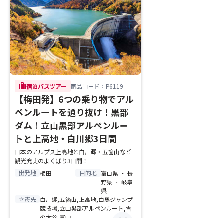
trip
宿泊バスツアー
商品コード：P6119
【梅田発】6つの乗り物でアル
ペンルートを通り抜け！黒部
ダム！立山黒部アルペンルー
トと上高地・白川郷3日間
日本のアルプス上高地と白川郷・五箇山など
観光充実のよくばり3日間！
出発地
目的地
梅田
富山県 ・ 長
野県 ・ 岐阜
県
立寄先
白川郷,五箇山,上高地,白馬ジャンプ
競技場,立山黒部アルペンルート,雪
の大谷,富山