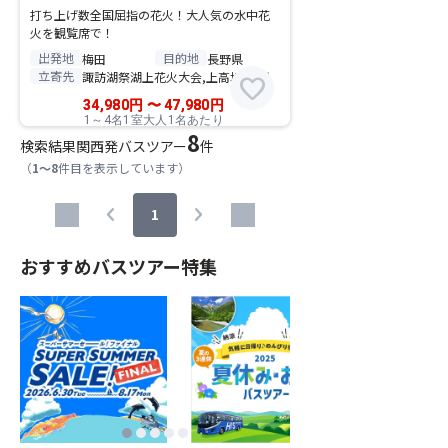
打ち上げ数全国屈指の花火！大人気の水中花
火を観覧席で！
出発地
目的地
梅田
長野県
立寄先
諏訪湖祭湖上花火大会,上高地,白馬
favorite
34,980
円
〜
47,980
円
1～4名1室大人1名あたり
8
検索結果
関西発バスツアー
件
（
1～8
件目を表示しています）
chevron_left
chevron_right
1
おすすめバスツアー特集