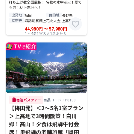
打ち上げ数全国屈指！ 名物の水中花火！夏で
も涼しい上高地へ！
出発地
目的地
梅田
長野県
立寄先
諏訪湖祭湖上花火大会,上高地,白馬
favorite
44,980
円
〜
57,980
円
1～4名1室大人1名あたり
trip
宿泊バスツアー
商品コード：P6180
【梅田発】＜2～5名1室プラン
＞上高地で3時間散策！白川
郷！高山！夕食は飛騨牛付会
席！奥飛騨の老舗旅館「岡田