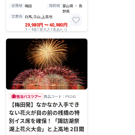
出発地
目的地
梅田
富山県 ・ 長
野県
立寄先
白馬,立山,上高地
favorite
29,980
円
〜
40,980
円
1～4名1室大人1名あたり
trip
宿泊バスツアー
商品コード：P6241
【梅田発】なかなか入手でき
ない花火が目の前の桟橋の特
別イス席を確保！「諏訪湖祭
湖上花火大会」と上高地 2日間