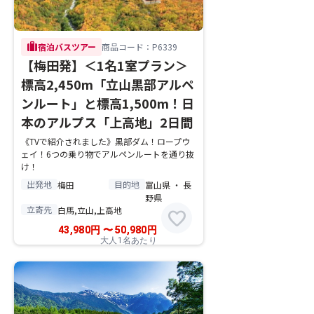
trip
宿泊バスツアー
商品コード：P6339
【梅田発】＜1名1室プラン＞
標高2,450m「立山黒部アルペ
ンルート」と標高1,500m！日
本のアルプス「上高地」2日間
《TVで紹介されました》黒部ダム！ロープウ
ェイ！6つの乗り物でアルペンルートを通り抜
け！
出発地
目的地
梅田
富山県 ・ 長
野県
立寄先
白馬,立山,上高地
favorite
43,980
円
〜
50,980
円
大人1名あたり