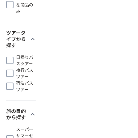
な商品の
み
ツアータ
expand_more
イプから
探す
日帰りバ
スツアー
夜行バス
ツアー
宿泊バス
ツアー
旅の目的
expand_more
から探す
スーパー
サマーセ