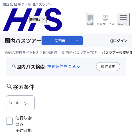
関西発 日帰り・宿泊バスツアー
関西版
店舗
会員サービス
メニュー
国内バスツアー
expand_more
関西発
ログイン
login
総合旅行サイトHIS
国内旅行
関西発バスツアーTOP
バスツアー検索結
home
国内バス検索
search
条件変更
expand_more
上高地
search
検索条件
search
催行決定
のみ
予約可能