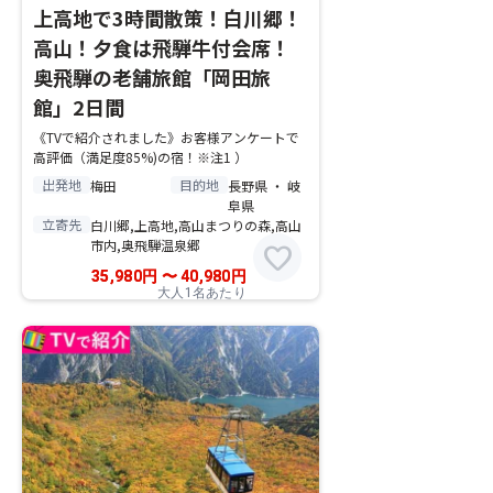
上高地で3時間散策！白川郷！
高山！夕食は飛騨牛付会席！
奥飛騨の老舗旅館「岡田旅
館」2日間
《TVで紹介されました》お客様アンケートで
高評価（満足度85%)の宿！※注1 ）
出発地
目的地
梅田
長野県 ・ 岐
阜県
立寄先
白川郷,上高地,高山まつりの森,高山
市内,奥飛騨温泉郷
favorite
35,980
円
〜
40,980
円
大人1名あたり