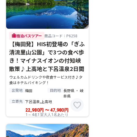
trip
宿泊バスツアー
商品コード：P6258
【梅田発】HIS初登場の「ぎふ
清流里山公園」で3つの食べ歩
き！マイナスイオンの付知峡
散策♪上高地と下呂温泉2日間
ウェルカムドリンクや夜食サービス付き♪夕
食はホテルバイキング！
出発地
目的地
梅田
長野県 ・ 岐
阜県
立寄先
下呂温泉,上高地
favorite
22,980
円
〜
47,980
円
1～4名1室大人1名あたり