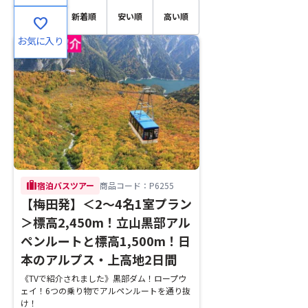
おすす
新着順
安い順
高い順
favorite
め順
お気に入り
trip
宿泊バスツアー
商品コード：P6255
【梅田発】＜2～4名1室プラン
＞標高2,450m！立山黒部アル
ペンルートと標高1,500m！日
本のアルプス・上高地2日間
《TVで紹介されました》黒部ダム！ロープウ
ェイ！6つの乗り物でアルペンルートを通り抜
け！