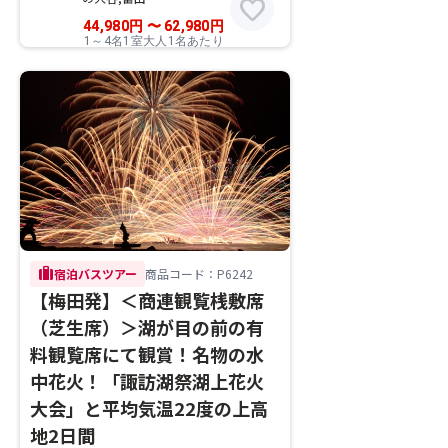
favorite
44,980
円
〜
62,980
円
1～4名1室大人1名あたり
trip
宿泊バスツアー
商品コード：P6242
【梅田発】＜商連観覧桟敷席
（芝生席）＞湖が目の前の有
料観覧席にて観賞！名物の水
中花火！「諏訪湖祭湖上花火
大会」と平均気温22度の上高
地2日間