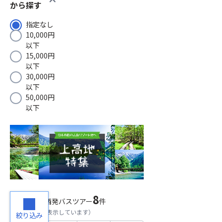
から探す
指定なし
10,000円
以下
15,000円
以下
30,000円
以下
50,000円
以下
8
検索結果
関西発バスツアー
件
（
1～8
件目を表示しています）
絞り込み