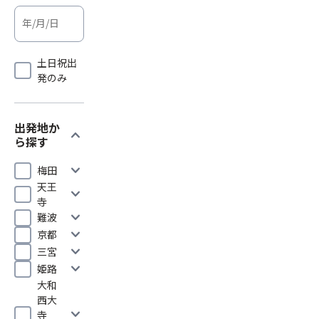
土日祝出
発のみ
出発地か
expand_more
ら探す
expand_more
梅田
天王
expand_more
寺
expand_more
難波
expand_more
京都
expand_more
三宮
expand_more
姫路
大和
西大
expand_more
寺