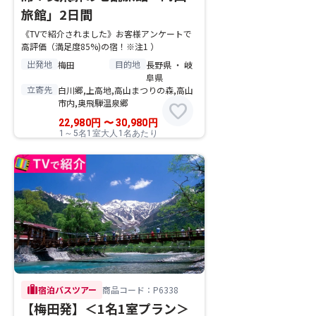
旅館」2日間
《TVで紹介されました》お客様アンケートで
高評価（満足度85%)の宿！※注1 ）
出発地
目的地
梅田
長野県 ・ 岐
阜県
立寄先
白川郷,上高地,高山まつりの森,高山
市内,奥飛騨温泉郷
favorite
22,980
円
〜
30,980
円
1～5名1室大人1名あたり
trip
宿泊バスツアー
商品コード：P6338
【梅田発】＜1名1室プラン＞