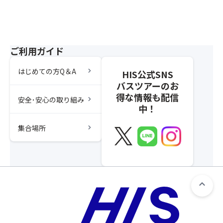
ご利用ガイド
chevron_right
はじめての方Q＆A
HIS公式SNS
バスツアーのお
得な情報も配信
chevron_right
安全･安心の取り組み
中！
chevron_right
集合場所