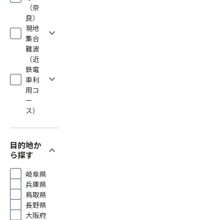
（奈
良）
現地
expand_more
集合
難波
（近
鉄電
expand_more
車利
用コ
ー
ス）
目的地か
expand_more
ら探す
岐阜県
兵庫県
鳥取県
長野県
大阪府