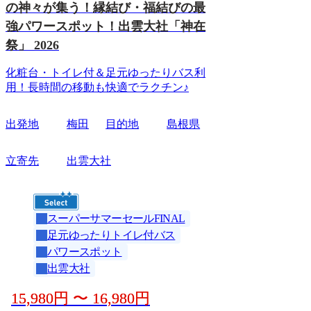
の神々が集う！縁結び・福結びの最
強パワースポット！出雲大社「神在
祭」 2026
化粧台・トイレ付＆足元ゆったりバス利
用！長時間の移動も快適でラクチン♪
出発地
梅田
目的地
島根県
立寄先
出雲大社
スーパーサマーセールFINAL
足元ゆったりトイレ付バス
パワースポット
出雲大社
15,980
円
〜
16,980
円