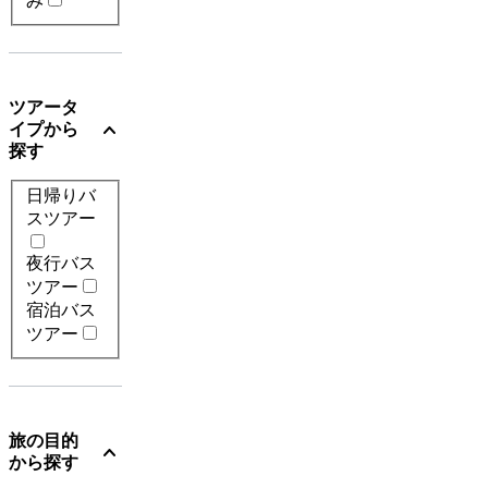
み
ツアータ
expand_more
イプから
探す
日帰りバ
スツアー
夜行バス
ツアー
宿泊バス
ツアー
旅の目的
expand_more
から探す