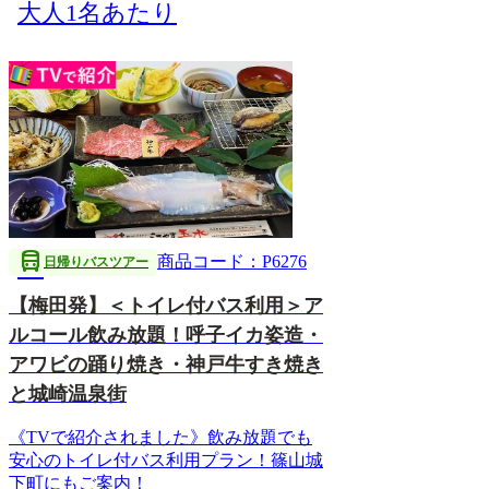
大人1名あたり
directions_bus
商品コード：P6276
日帰りバスツアー
【梅田発】＜トイレ付バス利用＞ア
ルコール飲み放題！呼子イカ姿造・
アワビの踊り焼き・神戸牛すき焼き
と城崎温泉街
《TVで紹介されました》飲み放題でも
安心のトイレ付バス利用プラン！篠山城
下町にもご案内！