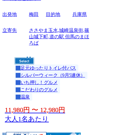
出発地
梅田
目的地
兵庫県
立寄先
ささやま玉水,城崎温泉街,篠
山城下町,道の駅 但馬のまほ
ろば
足元ゆったりトイレ付バス
シルバーウィーク（9月5連休）
いち押し！グルメ
こだわりのグルメ
温泉
11,980
円
〜
12,980
円
大人1名あたり