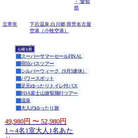
・ 愛知
県
立寄先
下呂温泉,白川郷,県営名古屋
空港（小牧空港）
スーパーサマーセールFINAL
宿泊バスツアー
シルバーウィーク（9月5連休）
パワースポット
足元ゆったりトイレ付バス
FDA富士山遊覧飛行ツアー
温泉
大人のゆったり旅
49,980
円
〜
52,980
円
1～4名1室大人1名あた