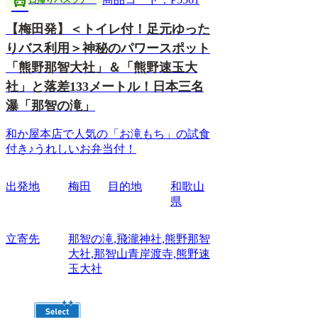
directions_bus
日帰りバスツアー
【梅田発】＜トイレ付！足元ゆった
りバス利用＞神秘のパワースポット
「熊野那智大社」＆「熊野速玉大
社」と落差133メートル！日本三名
瀑「那智の滝」
和か屋本店で人気の「お滝もち」の試食
付き♪うれしいお弁当付！
出発地
梅田
目的地
和歌山
県
立寄先
那智の滝,飛瀧神社,熊野那智
大社,那智山青岸渡寺,熊野速
玉大社