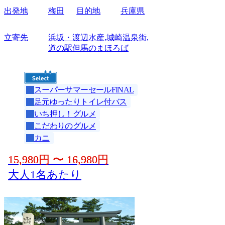
出発地
梅田
目的地
兵庫県
立寄先
浜坂・渡辺水産,城崎温泉街,
道の駅但馬のまほろば
スーパーサマーセールFINAL
足元ゆったりトイレ付バス
いち押し！グルメ
こだわりのグルメ
カニ
15,980
円
〜
16,980
円
大人1名あたり