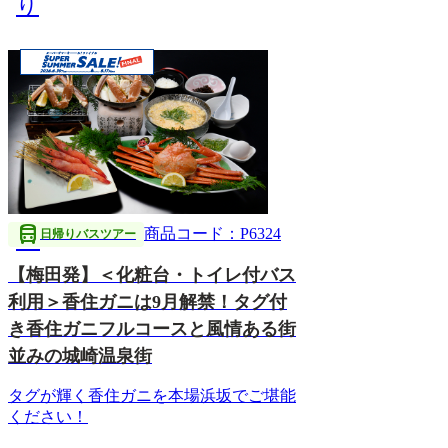
り
directions_bus
商品コード：P6324
日帰りバスツアー
【梅田発】＜化粧台・トイレ付バス
利用＞香住ガニは9月解禁！タグ付
き香住ガニフルコースと風情ある街
並みの城崎温泉街
タグが輝く香住ガニを本場浜坂でご堪能
ください！