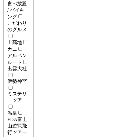
食べ放題
/ バイキ
ング
こだわり
のグルメ
上高地
カニ
アルペン
ルート
出雲大社
伊勢神宮
ミステリ
ーツアー
温泉
FDA富士
山遊覧飛
行ツアー