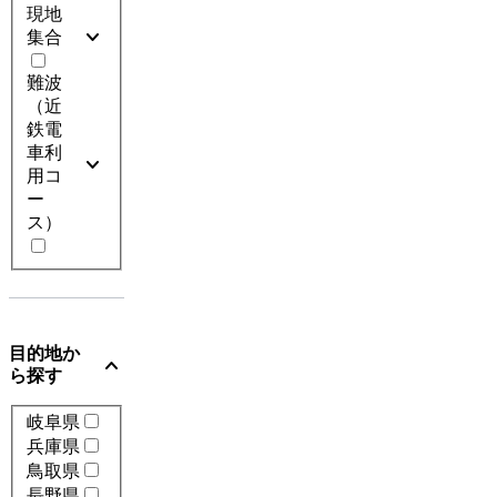
現地
expand_more
集合
難波
（近
鉄電
車利
expand_more
用コ
ー
ス）
目的地か
expand_more
ら探す
岐阜県
兵庫県
鳥取県
長野県