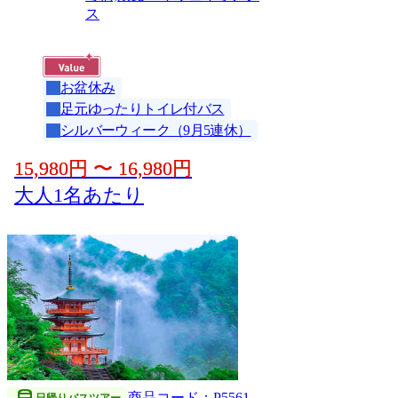
ス
お盆休み
足元ゆったりトイレ付バス
シルバーウィーク（9月5連休）
15,980
円
〜
16,980
円
大人1名あたり
商品コード：P5561