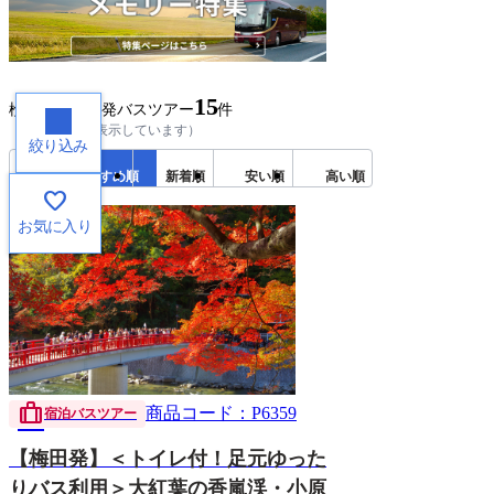
15
検索結果
関西発バスツアー
件
（
1～15
件目を表示しています）
絞り込み
おすすめ順
新着順
安い順
高い順
favorite
お気に入り
trip
商品コード：P6359
宿泊バスツアー
【梅田発】＜トイレ付！足元ゆった
りバス利用＞大紅葉の香嵐渓・小原