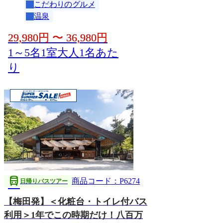
こだわりのグルメ
温泉
29,980
円
〜
36,980
円
1～5名1室大人1名あた
り
directions_bus
商品コード：P6274
日帰りバスツアー
【梅田発】＜化粧台・トイレ付バス
利用＞1年でこの時期だけ！八百万