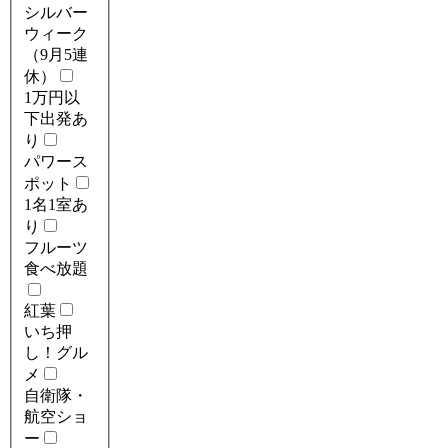
シルバー
ウィーク
（9月5連
休）
1万円以
下出発あ
り
パワース
ポット
1名1室あ
り
フルーツ
食べ放題
紅葉
いち押
し！グル
メ
自衛隊・
航空ショ
ー