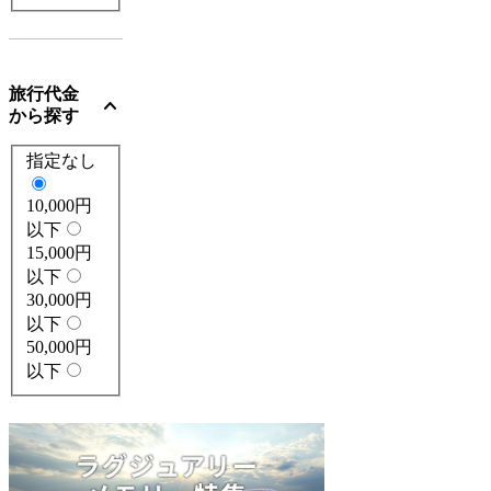
旅行代金
expand_more
から探す
指定なし
10,000円
以下
15,000円
以下
30,000円
以下
50,000円
以下