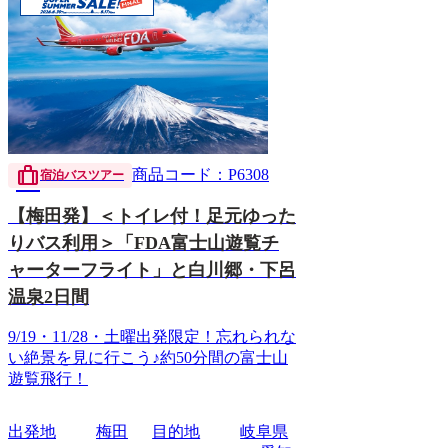
trip
商品コード：P6308
宿泊バスツアー
【梅田発】＜トイレ付！足元ゆった
りバス利用＞「FDA富士山遊覧チ
ャーターフライト」と白川郷・下呂
温泉2日間
9/19・11/28・土曜出発限定！忘れられな
い絶景を見に行こう♪約50分間の富士山
遊覧飛行！
出発地
梅田
目的地
岐阜県