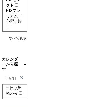
クト
HISプレ
ミアム
心躍る旅
すべて表示
カレンダ
expand_more
ーから探
す
close
土日祝出
発のみ