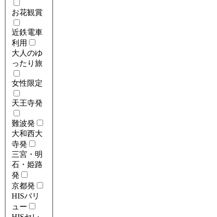
お花観賞
近鉄電車
利用
大人のゆ
ったり旅
女性限定
天王寺発
難波発
大和西大
寺発
三宮・明
石・姫路
発
京都発
HISバリ
ュー
HISセレ