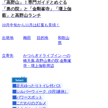
「高野山」！専門ガイドとめぐる
「奥の院」と「金剛峯寺」「壇上伽
藍」と高野山ランチ
10月中旬から11月は紅葉も見頃！
出発地
梅田
目的地
和歌山
県
立寄先
かつらぎドライブイン,一の
橋天風,高野山奥の院,金剛峯
寺・壇上伽藍周辺
足元ゆったりトイレ付バス
シルバーウィーク（9月5連休）
パワースポット
こだわりのグルメ