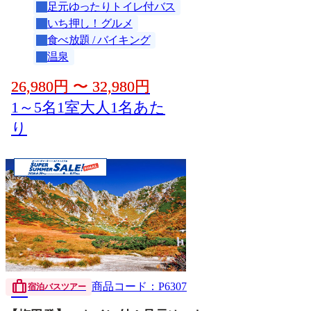
足元ゆったりトイレ付バス
いち押し！グルメ
食べ放題 / バイキング
温泉
26,980
円
〜
32,980
円
1～5名1室大人1名あた
り
trip
商品コード：P6307
宿泊バスツアー