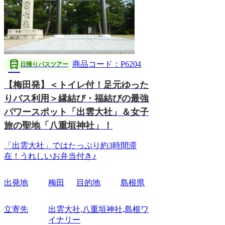
directions_bus
商品コード：P6204
日帰りバスツアー
【梅田発】＜トイレ付！足元ゆった
りバス利用＞縁結び・福結びの最強
パワースポット「出雲大社」＆女子
旅の聖地「八重垣神社」！
「出雲大社」ではたっぷり約3時間滞
在！うれしいお弁当付き♪
出発地
梅田
目的地
島根県
立寄先
出雲大社,八重垣神社,島根ワ
イナリー