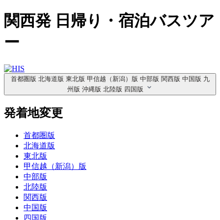
関西発 日帰り・宿泊バスツア
ー
首都圏版
北海道版
東北版
甲信越
（新潟）
版
中部版
関西版
中国版
九
州版
沖縄版
北陸版
四国版
発着地変更
首都圏版
北海道版
東北版
甲信越（新潟）版
中部版
北陸版
関西版
中国版
四国版