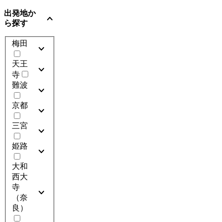
出発地か
expand_more
ら探す
梅田
expand_more
天王
expand_more
寺
難波
expand_more
京都
expand_more
三宮
expand_more
姫路
expand_more
大和
西大
寺
expand_more
（奈
良）