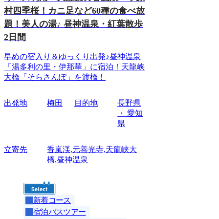
村四季桜！カニ足など60種の食べ放
題！美人の湯♪ 昼神温泉・紅葉散歩
2日間
早めの宿入り＆ゆっくり出発♪昼神温泉
「湯多利の里・伊那華」に宿泊！天龍峡
大橋「そらさんぽ」を渡橋！
出発地
梅田
目的地
長野県
・ 愛知
県
立寄先
香嵐渓,元善光寺,天龍峡大
橋,昼神温泉
新着コース
宿泊バスツアー