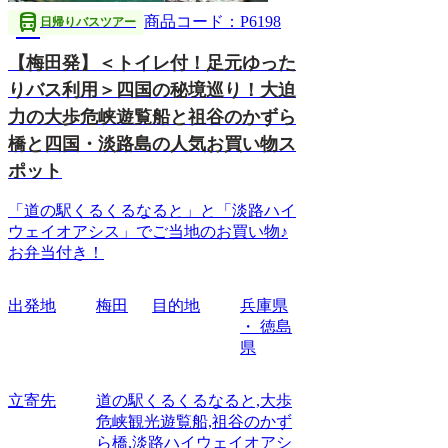
directions_bus
商品コード：P6198
日帰りバスツアー
【梅田発】＜トイレ付！足元ゆった
りバス利用＞四国の秘境巡り！大迫
力の大歩危峡遊覧船と祖谷のかずら
橋と四国・淡路島の人気お買い物ス
ポット
「道の駅くるくるなると」と「淡路ハイ
ウェイオアシス」でご当地のお買い物♪
お弁当付き！
出発地
梅田
目的地
兵庫県
・ 徳島
県
立寄先
道の駅くるくるなると,大歩
危峡観光遊覧船,祖谷のかず
ら橋,淡路ハイウェイオアシ