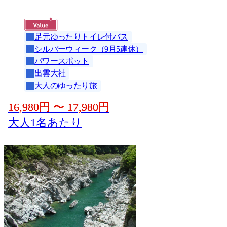
足元ゆったりトイレ付バス
シルバーウィーク（9月5連休）
パワースポット
出雲大社
大人のゆったり旅
16,980
円
〜
17,980
円
大人1名あたり