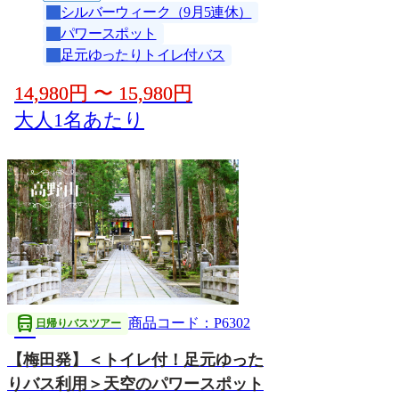
シルバーウィーク（9月5連休）
パワースポット
足元ゆったりトイレ付バス
14,980
円
〜
15,980
円
大人1名あたり
directions_bus
商品コード：P6302
日帰りバスツアー
【梅田発】＜トイレ付！足元ゆった
りバス利用＞天空のパワースポット