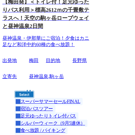
【梅田発】＜トイレ付！足元ゆった
りバス利用＞標高2612ｍの千畳敷テ
ラスへ！天空の駒ヶ岳ロープウェイ
と昼神温泉2日間
昼神温泉・伊那華にご宿泊！夕食はカニ
足など和洋中約60種の食べ放題！
出発地
梅田
目的地
長野県
立寄先
昼神温泉,駒ヶ岳
スーパーサマーセールFINAL
宿泊バスツアー
足元ゆったりトイレ付バス
シルバーウィーク（9月5連休）
食べ放題 / バイキング