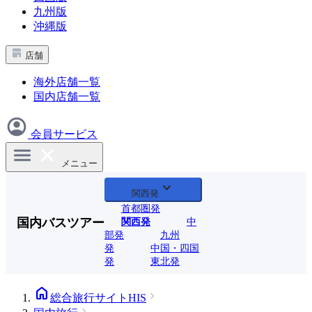
九州版
沖縄版
店舗
海外店舗一覧
国内店舗一覧
会員サービス
メニュー
expand_more
関西発
首都圏発
国内バスツアー
関西発
中
部発
九州
発
中国・四国
発
東北発
home
総合旅行サイトHIS