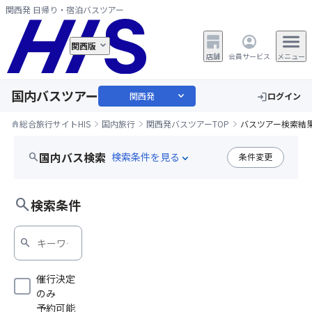
関西発 日帰り・宿泊バスツアー
関西版
店舗
会員サービス
メニュー
国内バスツアー
expand_more
関西発
ログイン
login
総合旅行サイトHIS
国内旅行
関西発バスツアーTOP
バスツアー検索結
home
国内バス検索
search
条件変更
expand_more
大人のゆったり旅
search
検索条件
search
催行決定
のみ
予約可能