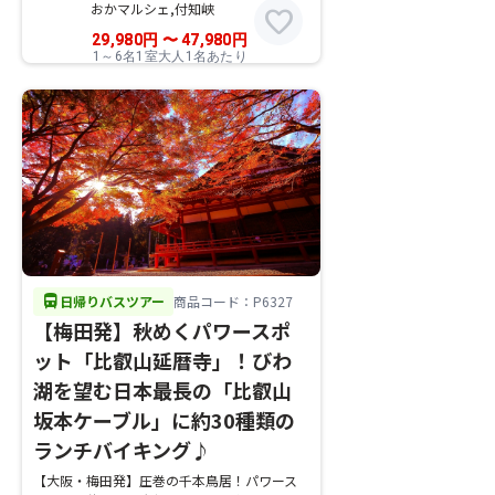
おかマルシェ,付知峡
favorite
29,980
円
〜
47,980
円
1～6名1室大人1名あたり
directions_bus
日帰りバスツアー
商品コード：P6327
【梅田発】秋めくパワースポ
ット「比叡山延暦寺」！びわ
湖を望む日本最長の「比叡山
坂本ケーブル」に約30種類の
ランチバイキング♪
【大阪・梅田発】圧巻の千本鳥居！パワース