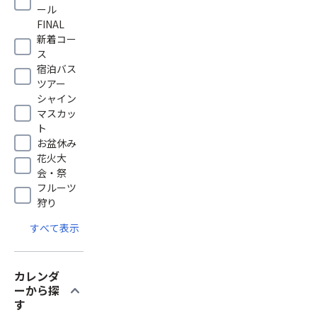
ール
FINAL
新着コー
ス
宿泊バス
ツアー
シャイン
マスカッ
ト
お盆休み
花火大
会・祭
フルーツ
狩り
すべて表示
カレンダ
expand_more
ーから探
す