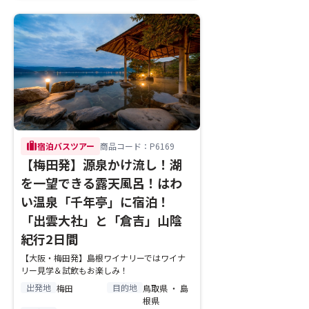
trip
宿泊バスツアー
商品コード：P6169
【梅田発】源泉かけ流し！湖
を一望できる露天風呂！はわ
い温泉「千年亭」に宿泊！
「出雲大社」と「倉吉」山陰
紀行2日間
【大阪・梅田発】島根ワイナリーではワイナ
リー見学＆試飲もお楽しみ！
出発地
目的地
梅田
鳥取県 ・ 島
根県