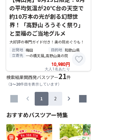
の平均気温が20℃台の天空で
約10万本の光が創る幻想世
界！「高野山 ろうそく祭り」
と至福のご当地グルメ
大好評の専門ガイド付き！奥の院めぐりも！
出発地
目的地
梅田
和歌山県
立寄先
一の橋天風,高野山奥の院
favorite
10,980
円
大人1名あたり
21
検索結果
関西発バスツアー
件
（
1～20
件目を表示しています）
chevron_left
chevron_right
1
2
おすすめバスツアー特集