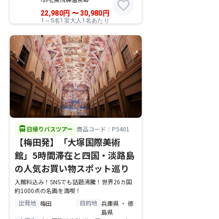
favorite
22,980
円
〜
30,980
円
1～5名1室大人1名あたり
directions_bus
日帰りバスツアー
商品コード：P5401
【梅田発】「大塚国際美術
館」5時間滞在と四国・淡路島
の人気お買い物スポット巡り
入館料込み！SNSでも話題沸騰！世界26カ国
約1000点の名画を満喫！
出発地
目的地
梅田
兵庫県 ・ 徳
島県