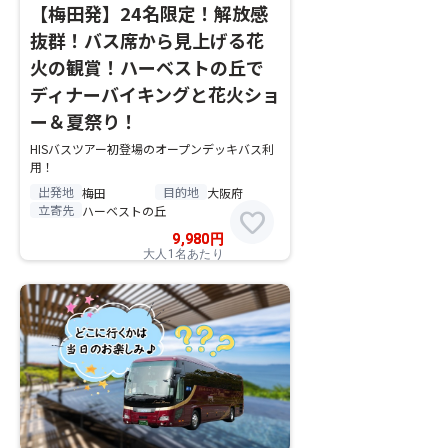
【梅田発】24名限定！解放感
抜群！バス席から見上げる花
火の観賞！ハーベストの丘で
ディナーバイキングと花火ショ
ー＆夏祭り！
HISバスツアー初登場のオープンデッキバス利
用！
出発地
目的地
梅田
大阪府
立寄先
ハーベストの丘
favorite
9,980
円
大人1名あたり