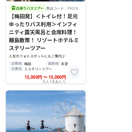
directions_bus
日帰りバスツアー
商品コード：P6219
【梅田発】＜トイレ付！足元
ゆったりバス利用＞インフィ
ニティ露天風呂と会席料理！
離島散策！ リゾートホテルミ
ステリーツアー
人気のフォトスポットにもご案内♪
出発地
目的地
梅田
未定
立寄先
ミステリーツアー
favorite
12,000
円
〜
13,000
円
大人1名あたり