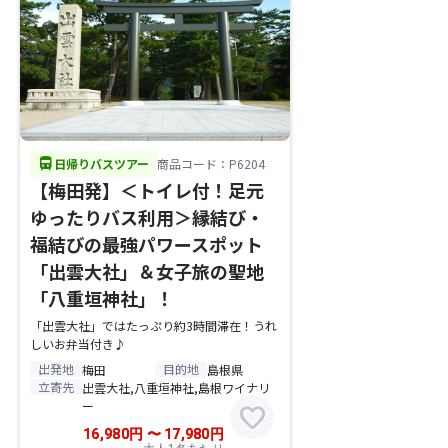
directions_bus
日帰りバスツアー
商品コード：P6204
【梅田発】＜トイレ付！足元
ゆったりバス利用＞縁結び・
福結びの最強パワースポット
「出雲大社」＆女子旅の聖地
「八重垣神社」！
「出雲大社」ではたっぷり約3時間滞在！うれ
しいお弁当付き♪
出発地
目的地
梅田
島根県
立寄先
出雲大社,八重垣神社,島根ワイナリ
ー
favorite
16,980
円
〜
17,980
円