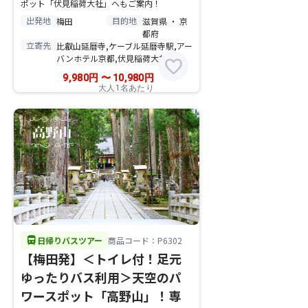
ポット「伏見稲荷大社」へもご案内！
出発地
目的地
梅田
滋賀県 ・ 京
都府
立寄先
比叡山延暦寺,ケーブル延暦寺駅,アー
バンホテル京都,伏見稲荷大社
favorite
9,980
円
〜
10,980
円
大人1名あたり
directions_bus
日帰りバスツアー
商品コード：P6302
【梅田発】＜トイレ付！足元
ゆったりバス利用＞天空のパ
ワースポット「高野山」！専