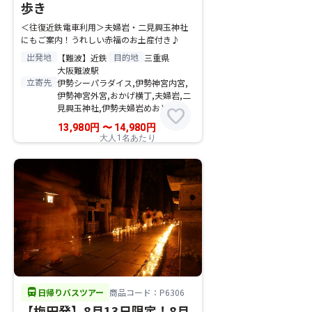
歩き
＜往復近鉄電車利用＞夫婦岩・二見興玉神社
にもご案内！うれしい赤福のお土産付き♪
出発地
目的地
【難波】近鉄
三重県
大阪難波駅
立寄先
伊勢シーパラダイス,伊勢神宮内宮,
伊勢神宮外宮,おかげ横丁,夫婦岩,二
見興玉神社,伊勢夫婦岩めおと横丁
favorite
13,980
円
〜
14,980
円
大人1名あたり
directions_bus
日帰りバスツアー
商品コード：P6306
【梅田発】8月13日限定！8月