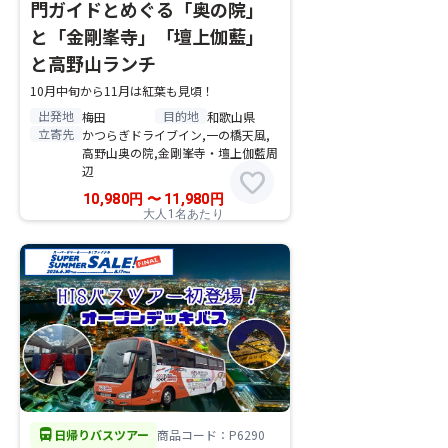
門ガイドとめぐる「奥の院」
と「金剛峯寺」「壇上伽藍」
と高野山ランチ
10月中旬から11月は紅葉も見頃！
出発地
目的地
梅田
和歌山県
立寄先
かつらぎドライブイン,一の橋天風,
高野山奥の院,金剛峯寺・壇上伽藍周
辺
favorite
10,980
円
〜
11,980
円
大人1名あたり
directions_bus
日帰りバスツアー
商品コード：P6290