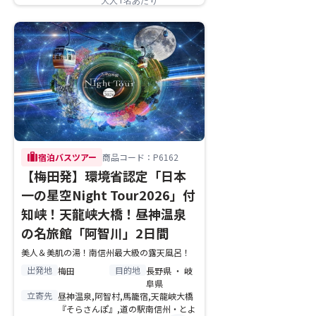
大人1名あたり
trip
宿泊バスツアー
商品コード：P6162
【梅田発】環境省認定「日本
一の星空Night Tour2026」付
知峡！天龍峡大橋！昼神温泉
の名旅館「阿智川」2日間
美人＆美肌の湯！南信州最大級の露天風呂！
出発地
目的地
梅田
長野県 ・ 岐
阜県
立寄先
昼神温泉,阿智村,馬籠宿,天龍峡大橋
『そらさんぽ』,道の駅南信州・とよ