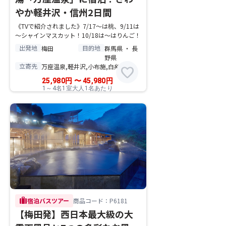
やか軽井沢・信州2日間
《TVで紹介されました》7/17～は桃、9/11は
～シャインマスカット！10/18は～はりんご！
出発地
目的地
梅田
群馬県 ・ 長
野県
立寄先
万座温泉,軽井沢,小布施,白糸の滝
favorite
25,980
円
〜
45,980
円
1～4名1室大人1名あたり
trip
宿泊バスツアー
商品コード：P6181
【梅田発】西日本最大級の大