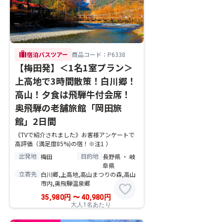
trip
宿泊バスツアー
商品コード：P6338
【梅田発】＜1名1室プラン＞
上高地で3時間散策！白川郷！
高山！夕食は飛騨牛付会席！
奥飛騨の老舗旅館「岡田旅
館」2日間
《TVで紹介されました》お客様アンケートで
高評価（満足度85%)の宿！※注1 ）
出発地
目的地
梅田
長野県 ・ 岐
阜県
立寄先
白川郷,上高地,高山まつりの森,高山
市内,奥飛騨温泉郷
favorite
35,980
円
〜
40,980
円
大人1名あたり