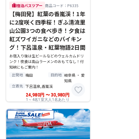
trip
宿泊バスツアー
商品コード：P6335
【梅田発】紅葉の香嵐渓！1年
に2度咲く四季桜！ぎふ清流里
山公園3つの食べ歩き！夕食は
紅ズワイガニなどのバイキン
グ！下呂温泉・紅葉物語2日間
お宿入り後は生ビールなどのウェルカムドリ
ンク！夜食は高山ラーメンのおもてなし！付
知峡にもご案内！
出発地
目的地
梅田
岐阜県 ・ 愛
知県
立寄先
下呂温泉,香嵐渓
favorite
24,980
円
〜
30,980
円
1～4名1室大人1名あたり