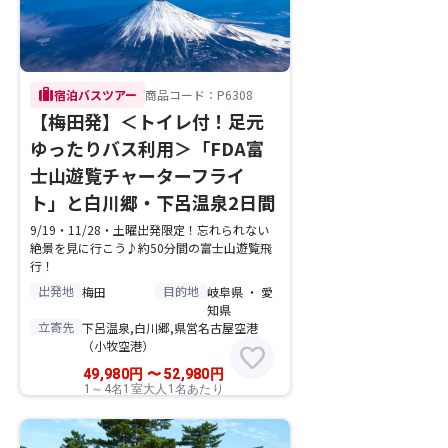
trip
宿泊バスツアー
商品コード：P6308
【梅田発】＜トイレ付！足元
ゆったりバス利用＞「FDA富
士山遊覧チャーターフライ
ト」と白川郷・下呂温泉2日間
9/19・11/28・土曜出発限定！忘れられない
絶景を見に行こう♪約50分間の富士山遊覧飛
行！
出発地
目的地
梅田
岐阜県 ・ 愛
知県
立寄先
下呂温泉,白川郷,県営名古屋空港
（小牧空港）
favorite
49,980
円
〜
52,980
円
1～4名1室大人1名あたり