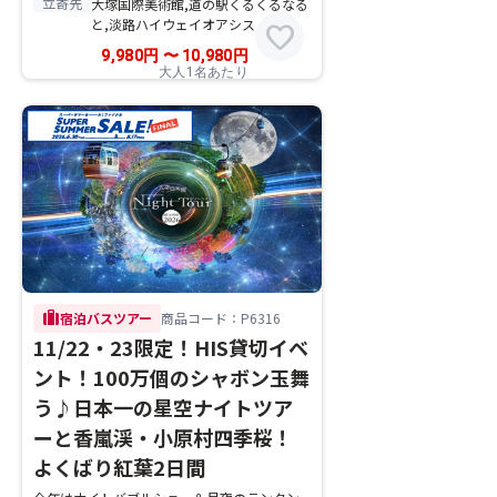
立寄先
大塚国際美術館,道の駅くるくるなる
と,淡路ハイウェイオアシス
favorite
9,980
円
〜
10,980
円
大人1名あたり
trip
宿泊バスツアー
商品コード：P6316
11/22・23限定！HIS貸切イベ
ント！100万個のシャボン玉舞
う♪日本一の星空ナイトツア
ーと香嵐渓・小原村四季桜！
よくばり紅葉2日間