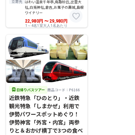
立寄先
はわい温泉千年亭,鳥取砂丘,出雲大
社,白兎神社,倉吉,お菓子の壽城,島根
ワイナリー
favorite
22,980
円
〜
29,980
円
1～4名1室大人1名あたり
directions_bus
日帰りバスツアー
商品コード：P6166
近鉄特急「ひのとり」・近鉄
観光特急「しまかぜ」利用で
伊勢パワースポットめぐり！
伊勢神宮「外宮・内宮」両参
りと＆おかげ横丁で3つの食べ