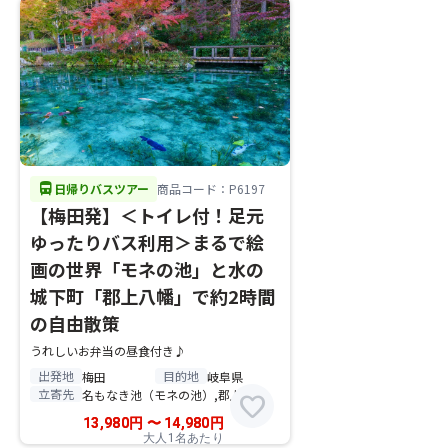
directions_bus
日帰りバスツアー
商品コード：P6197
【梅田発】＜トイレ付！足元
ゆったりバス利用＞まるで絵
画の世界「モネの池」と水の
城下町「郡上八幡」で約2時間
の自由散策
うれしいお弁当の昼食付き♪
出発地
目的地
梅田
岐阜県
立寄先
名もなき池（モネの池）,郡上八幡
favorite
13,980
円
〜
14,980
円
大人1名あたり