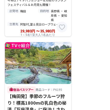
今年はナイトバブルショー＆月夜のランタン
フェスティバル＆お月見も開催！
出発地
目的地
梅田
長野県 ・ 岐
阜県 ・ 愛知
県
立寄先
阿智村,富士見台ロープウェイ
favorite
29,980
円
〜
35,980
円
1～5名1室大人1名あたり
trip
宿泊バスツアー
商品コード：P6195
【梅田発】季節のフルーツ狩
り！標高1800mの乳白色の秘
湯「万座温泉」に宿泊！さわ