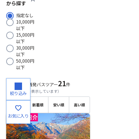
から探す
指定なし
10,000円
以下
15,000円
以下
30,000円
以下
50,000円
以下
21
検索結果
関西発バスツアー
件
（
1～20
件目を表示しています）
絞り込み
おすす
新着順
安い順
高い順
favorite
め順
お気に入り