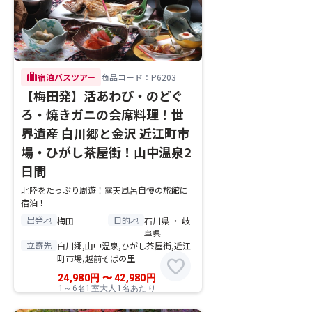
trip
宿泊バスツアー
商品コード：P6203
【梅田発】活あわび・のどぐ
ろ・焼きガニの会席料理！世
界遺産 白川郷と金沢 近江町市
場・ひがし茶屋街！山中温泉2
日間
北陸をたっぷり周遊！露天風呂自慢の旅館に
宿泊！
出発地
目的地
梅田
石川県 ・ 岐
阜県
立寄先
白川郷,山中温泉,ひがし茶屋街,近江
町市場,越前そばの里
favorite
24,980
円
〜
42,980
円
1～6名1室大人1名あたり