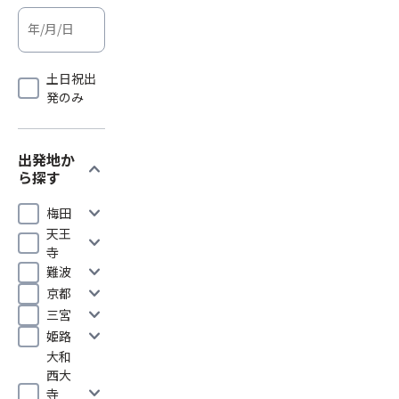
土日祝出
発のみ
出発地か
expand_more
ら探す
expand_more
梅田
天王
expand_more
寺
expand_more
難波
expand_more
京都
expand_more
三宮
expand_more
姫路
大和
西大
expand_more
寺