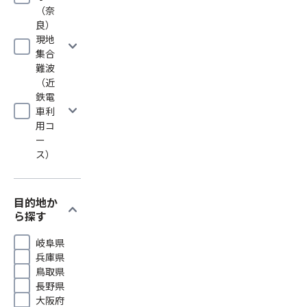
（奈
良）
現地
expand_more
集合
難波
（近
鉄電
expand_more
車利
用コ
ー
ス）
目的地か
expand_more
ら探す
岐阜県
兵庫県
鳥取県
長野県
大阪府