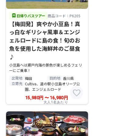
directions_bus
日帰りバスツアー
商品コード：P6205
【梅田発】爽やか小豆島！真
っ白なギリシャ風車＆エンジ
ェルロードに島の食！旬のお
魚を使用した海鮮丼のご昼食
♪
小豆島へは瀬戸内海の景色が楽しめるフェリ
ーにご乗車！
出発地
目的地
梅田
香川県
立寄先
Cultiva、道の駅小豆島オリーブ公
園、エンジェルロード
favorite
15,980
円
〜
16,980
円
大人1名あたり