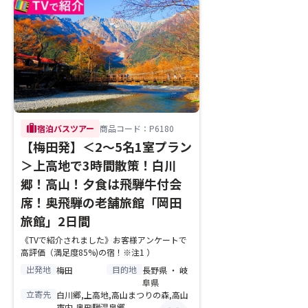
trip
宿泊バスツアー
商品コード：P6180
【梅田発】＜2～5名1室プラン
＞上高地で3時間散策！白川
郷！高山！夕食は飛騨牛付会
席！奥飛騨の老舗旅館「岡田
旅館」2日間
《TVで紹介されました》お客様アンケートで
高評価（満足度85%)の宿！※注1 ）
出発地
目的地
梅田
長野県 ・ 岐
阜県
立寄先
白川郷,上高地,高山まつりの森,高山
市内,奥飛騨温泉郷