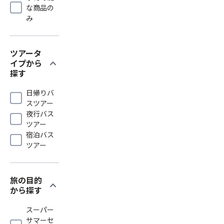
な商品の
み
ツアータ
expand_more
イプから
探す
日帰りバ
スツアー
夜行バス
ツアー
宿泊バス
ツアー
旅の目的
expand_more
から探す
スーパー
サマーセ