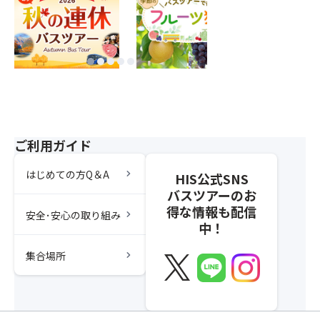
ご利用ガイド
chevron_right
はじめての方Q＆A
HIS公式SNS
バスツアーのお
得な情報も配信
chevron_right
安全･安心の取り組み
中！
chevron_right
集合場所