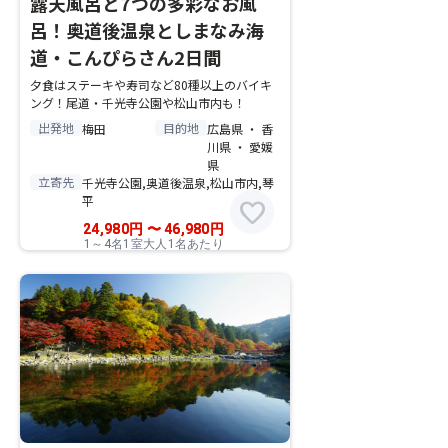
露天風呂と7つの多彩なお風
呂！奥道後温泉としまなみ海
道・こんぴらさん2日間
夕食はステーキや寿司など80種以上のバイキ
ング！尾道・千光寺公園や松山市内も！
出発地
目的地
梅田
広島県 ・ 香
川県 ・ 愛媛
県
立寄先
千光寺公園,奥道後温泉,松山市内,琴
平
favorite
24,980
円
〜
46,980
円
1～4名1室大人1名あたり