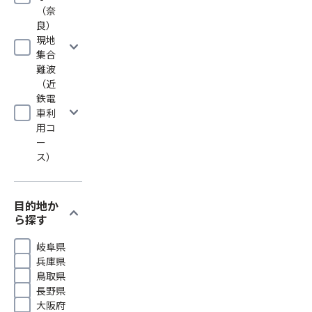
（奈
良）
現地
expand_more
集合
難波
（近
鉄電
expand_more
車利
用コ
ー
ス）
目的地か
expand_more
ら探す
岐阜県
兵庫県
鳥取県
長野県
大阪府