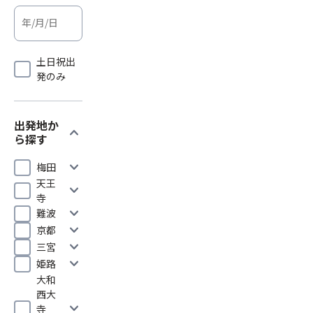
土日祝出
発のみ
出発地か
expand_more
ら探す
expand_more
梅田
天王
expand_more
寺
expand_more
難波
expand_more
京都
expand_more
三宮
expand_more
姫路
大和
西大
expand_more
寺