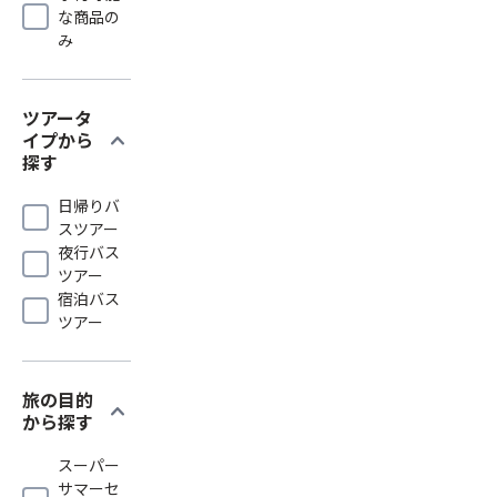
な商品の
み
ツアータ
expand_more
イプから
探す
日帰りバ
スツアー
夜行バス
ツアー
宿泊バス
ツアー
旅の目的
expand_more
から探す
スーパー
サマーセ