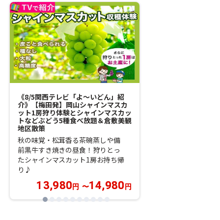
《8/5関西テレビ「よ～いどん」紹
【梅田発】アルコ
介》【梅田発】岡山シャインマスカ
子のイカ姿造・活
ット1房狩り体験とシャインマスカッ
き・神戸牛すき焼
トなどぶどう5種食べ放題＆倉敷美観
城崎温泉街
地区散策
《TVで紹介されま
秋の味覚・松茸香る茶碗蒸しや備
日本酒・焼酎・ソ
前黒牛すき焼きの昼食！狩りとっ
飲み放題！
たシャインマスカット1房お持ち帰
り♪
13,980
14,980
9,980
円
〜
円