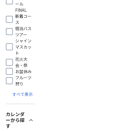
ール
FINAL
新着コー
ス
宿泊バス
ツアー
シャイン
マスカッ
ト
花火大
会・祭
お盆休み
フルーツ
狩り
すべて表示
カレンダ
expand_more
ーから探
す