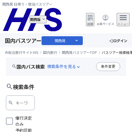
関西発 日帰り・宿泊バスツアー
関西版
店舗
会員サービス
メニュー
国内バスツアー
expand_more
関西発
ログイン
login
総合旅行サイトHIS
国内旅行
関西発バスツアーTOP
バスツアー検索結
home
国内バス検索
search
条件変更
expand_more
大和西大寺発
search
検索条件
search
催行決定
のみ
予約可能