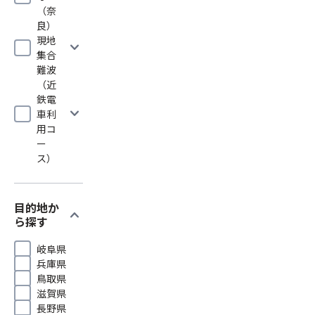
（奈
良）
現地
expand_more
集合
難波
（近
鉄電
expand_more
車利
用コ
ー
ス）
目的地か
expand_more
ら探す
岐阜県
兵庫県
鳥取県
滋賀県
長野県