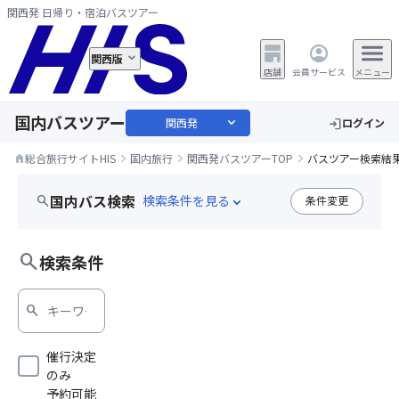
関西発 日帰り・宿泊バスツアー
関西版
店舗
会員サービス
メニュー
国内バスツアー
expand_more
関西発
ログイン
login
総合旅行サイトHIS
国内旅行
関西発バスツアーTOP
バスツアー検索結
home
国内バス検索
search
条件変更
expand_more
女性限定
search
検索条件
search
催行決定
のみ
予約可能