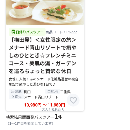
directions_bus
日帰りバスツアー
商品コード：P6222
【梅田発】＜女性限定の旅＞
メナード青山リゾートで癒や
しのひととき☆フレンチミニ
コース・美肌の湯・ガーデン
を巡るちょっと贅沢な休日
女性に人気！あのメナード化粧品運営の複合
施設で癒やしと遊びを1日で♪
出発地
目的地
梅田
三重県
立寄先
メナード青山リゾート
favorite
10,980
円
〜
11,980
円
大人1名あたり
1
検索結果
関西発バスツアー
件
（
1～1
件目を表示しています）