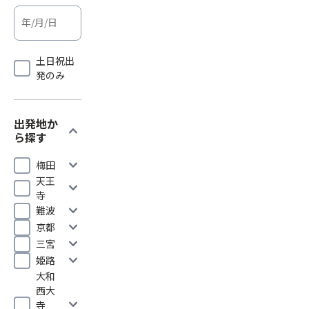
土日祝出
発のみ
出発地か
expand_more
ら探す
expand_more
梅田
天王
expand_more
寺
expand_more
難波
expand_more
京都
expand_more
三宮
expand_more
姫路
大和
西大
expand_more
寺