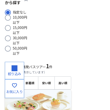
から探す
指定なし
10,000円
以下
15,000円
以下
30,000円
以下
50,000円
以下
1
検索結果
関西発バスツアー
件
（
1～1
件目を表示しています）
絞り込み
おすす
新着順
安い順
高い順
favorite
め順
お気に入り