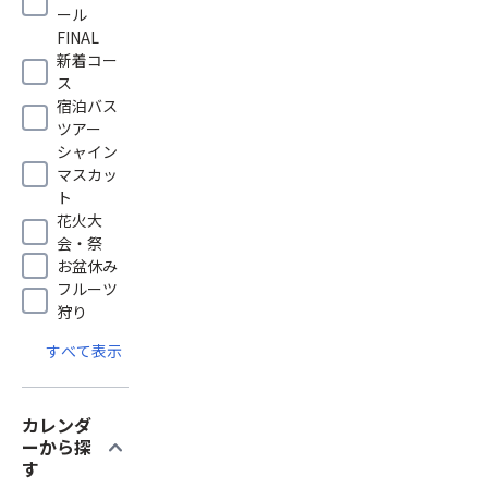
ール
FINAL
新着コー
ス
宿泊バス
ツアー
シャイン
マスカッ
ト
花火大
会・祭
お盆休み
フルーツ
狩り
すべて表示
カレンダ
expand_more
ーから探
す