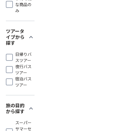
な商品の
み
ツアータ
expand_more
イプから
探す
日帰りバ
スツアー
夜行バス
ツアー
宿泊バス
ツアー
旅の目的
expand_more
から探す
スーパー
サマーセ