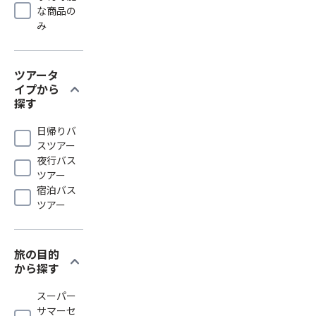
な商品の
み
ツアータ
expand_more
イプから
探す
日帰りバ
スツアー
夜行バス
ツアー
宿泊バス
ツアー
旅の目的
expand_more
から探す
スーパー
サマーセ