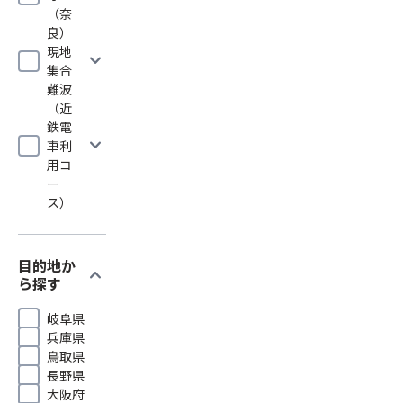
（奈
良）
現地
expand_more
集合
難波
（近
鉄電
expand_more
車利
用コ
ー
ス）
目的地か
expand_more
ら探す
岐阜県
兵庫県
鳥取県
長野県
大阪府