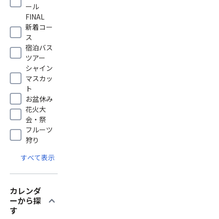
ール
FINAL
新着コー
ス
宿泊バス
ツアー
シャイン
マスカッ
ト
お盆休み
花火大
会・祭
フルーツ
狩り
すべて表示
カレンダ
expand_more
ーから探
す