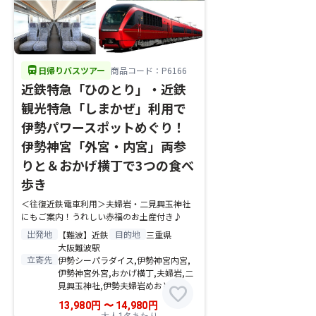
directions_bus
日帰りバスツアー
商品コード：P6166
近鉄特急「ひのとり」・近鉄
観光特急「しまかぜ」利用で
伊勢パワースポットめぐり！
伊勢神宮「外宮・内宮」両参
りと＆おかげ横丁で3つの食べ
歩き
＜往復近鉄電車利用＞夫婦岩・二見興玉神社
にもご案内！うれしい赤福のお土産付き♪
出発地
目的地
【難波】近鉄
三重県
大阪難波駅
立寄先
伊勢シーパラダイス,伊勢神宮内宮,
伊勢神宮外宮,おかげ横丁,夫婦岩,二
見興玉神社,伊勢夫婦岩めおと横丁
favorite
13,980
円
〜
14,980
円
大人1名あたり