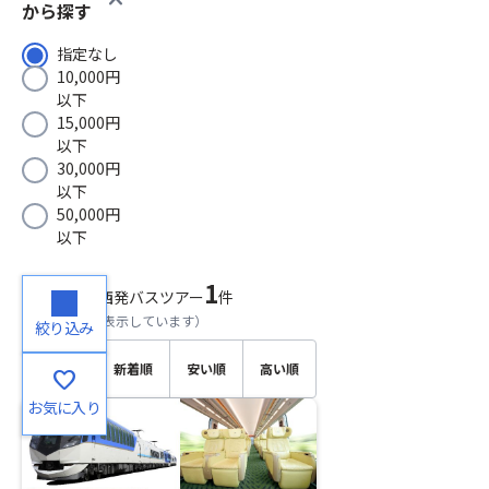
から探す
指定なし
10,000円
以下
15,000円
以下
30,000円
以下
50,000円
以下
1
検索結果
関西発バスツアー
件
（
1～1
件目を表示しています）
絞り込み
おすす
新着順
安い順
高い順
favorite
め順
お気に入り