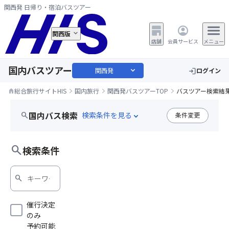
関西発 日帰り・宿泊バスツアー
関西版
店舗
会員サービス
メニュー
国内バスツアー
expand_more
関西発
ログイン
login
総合旅行サイトHIS
国内旅行
関西発バスツアーTOP
バスツアー検索結
home
国内バス検索
search
条件変更
expand_more
近鉄電車利用
search
検索条件
search
催行決定
のみ
予約可能