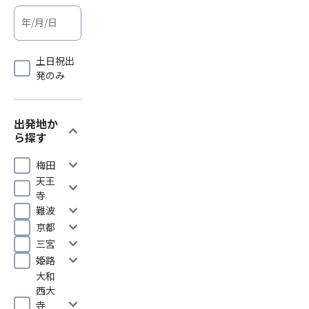
土日祝出
発のみ
出発地か
expand_more
ら探す
expand_more
梅田
天王
expand_more
寺
expand_more
難波
expand_more
京都
expand_more
三宮
expand_more
姫路
大和
西大
expand_more
寺