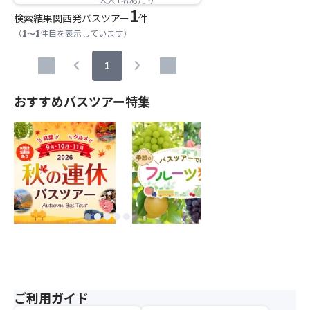
1
検索結果
関西発バスツアー
件
（
1～1
件目を表示しています）
chevron_left
chevron_right
1
おすすめバスツアー特集
ご利用ガイド