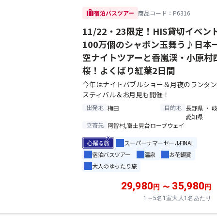
trip
宿泊バスツアー
商品コード：P6316
11/22・23限定！HIS貸切イベン
100万個のシャボン玉舞う♪日本
空ナイトツアーと香嵐渓・小原村
桜！よくばり紅葉2日間
今年はナイトバブルショー＆月夜のランタ
スティバル＆お月見も開催！
出発地
目的地
梅田
長野県 ・ 
愛知県
立寄先
阿智村,富士見台ロープウェイ
スーパーサマーセールFINAL
宿泊バスツアー
温泉
お花観賞
大人のゆったり旅
29,980
35,980
円
〜
円
1～5名1室大人1名あたり