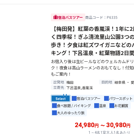
trip
宿泊バスツアー
商品コード：P6335
【梅田発】紅葉の香嵐渓！1年に2
く四季桜！ぎふ清流里山公園3つ
歩き！夕食は紅ズワイガニなどの
キング！下呂温泉・紅葉物語2日
お宿入り後は生ビールなどのウェルカムド
ク！夜食は高山ラーメンのおもてなし！付知
もご案内！
出発地
目的地
梅田
岐阜県 ・ 
立寄先
下呂温泉,香嵐渓
宿泊バスツアー
パワースポット
食べ放題 / バイキング
温泉
お花観賞
大人のゆったり旅
24,980
30,980
円
〜
円
1～4名1室大人1名あたり