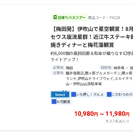
directions_bus
日帰りバスツアー
商品コード：P6226
【梅田発】伊吹山で星空観賞！8
セウス座流星群！近江牛ステーキ
焼きディナーと梅花藻観賞
約6,000個の風鈴回廊＆和傘が織りなす幻想
ライトアップ！
出発地
目的地
梅田
岐阜県 ・ 
立寄先
醒井宿周辺,関ヶ原グルメガーデン,関ヶ
ランド,伊吹山ドライブウェイ,スカイテ
山・伊吹山山頂駐車場
いち押し！グルメ
こだわりのグ
お花観賞
10,980
11,980
円
〜
円
大人1名あたり