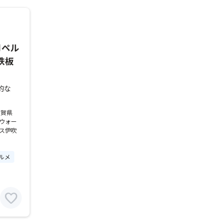
月ペル
鉄板
的な
滋賀県
原ウォー
ラス伊吹
ルメ
favorite