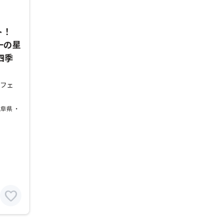
ト！
一の星
四季
ンフェ
岐阜県 ・
favorite