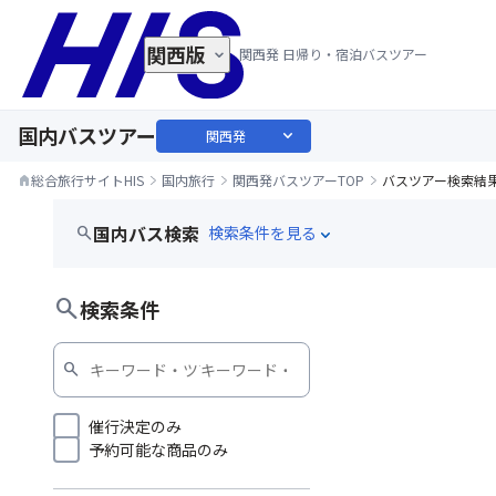
関西版
関西発 日帰り・宿泊バスツアー
国内バスツアー
expand_more
関西発
総合旅行サイトHIS
国内旅行
関西発バスツアーTOP
バスツアー検索結
home
国内バス検索
search
expand_more
お花観賞
search
検索条件
search
催行決定のみ
予約可能な商品のみ