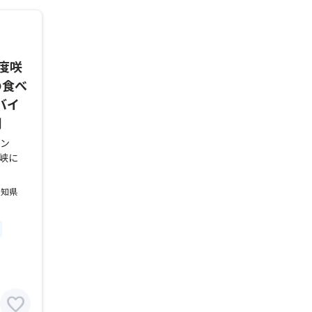
度咲
の食べ
バイ
間
リン
峡に
愛知県
favorite