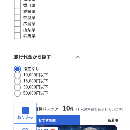
香川県
愛媛県
奈良県
広島県
山梨県
群馬県
expand_more
旅行代金から探す
指定なし
10,000円以下
15,000円以下
30,000円以下
50,000円以下
10
検索結果
関西発バスツアー
件
（
1～10
件目を表示しています）
絞り込み
おすすめ順
新着順