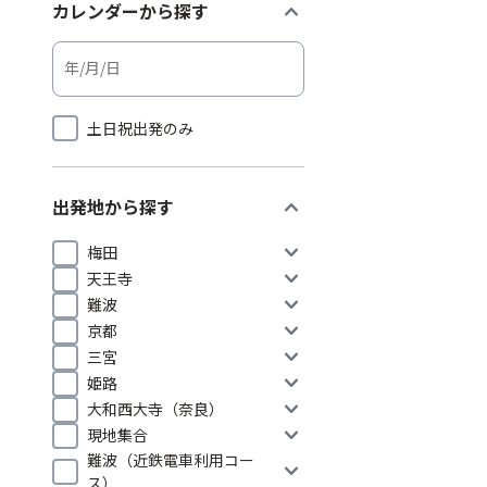
expand_more
カレンダーから探す
土日祝出発のみ
expand_more
出発地から探す
expand_more
梅田
expand_more
天王寺
expand_more
難波
expand_more
京都
expand_more
三宮
expand_more
姫路
expand_more
大和西大寺（奈良）
expand_more
現地集合
難波（近鉄電車利用コー
expand_more
ス）