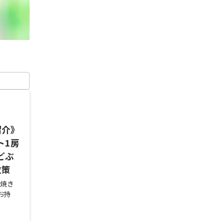
紹介》
ト1房
どぶ
散策
き焼き
お持