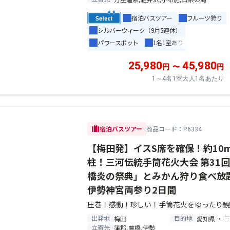
宿泊バスツアー
フルーツ狩り
シルバーウィーク（9月5連休）
パワースポット
1名1室あり
食べ放題 / バイキング
温泉
25,980
45,980
大人のゆったり旅
円
〜
円
1～4名1室大人1名あたり
trip
宿泊バスツアー
商品コード：P6334
【梅田発】イスS席を確保！約10
柱！三河伝統手筒花火大会 第31
橋炎の祭典」とみかん狩り食べ放
伊勢神宮両参り2日間
圧巻！感動！珍しい！手筒花火をゆったり
出発地
目的地
梅田
愛知県 ・ 
立寄先
蒲郡,豊橋,伊勢