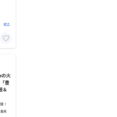
続き
favorite
mの火
回「豊
題＆
観賞！
三重県