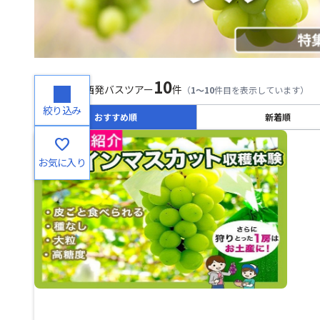
10
検索結果
関西発バスツアー
件
（
1～10
件目を表示しています）
絞り込み
おすすめ順
新着順
favorite
お気に入り