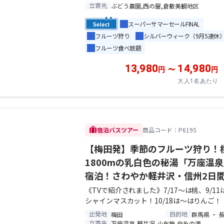
立寄先
ぶどう農園,西の屋,倉敷美観地区
スーパーサマーセールFINAL
フルーツ狩り
シルバーウィーク（9月5連休
フルーツ食べ放題
13,980
14,980
円
〜
円
大人1名あたり
trip
宿泊バスツアー
商品コード：P6195
【梅田発】季節のフルーツ狩り！
1800mの乳白色の秘湯「万座温
宿泊！さわやか軽井沢・信州2日
《TVで紹介されました》7/17～は桃、9/11
シャインマスカット！10/18は～はりんご！
出発地
目的地
梅田
群馬県 ・ 
立寄先
万座温泉,軽井沢,小布施,白糸の滝