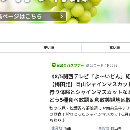
安い順
高い順
directions_bus
日帰りバスツアー
商品コード：P6287
《8/5関西テレビ「よ～いどん」
【梅田発】岡山シャインマスカッ
狩り体験とシャインマスカットな
どう5種食べ放題＆倉敷美観地区
秋の味覚・松茸香る茶碗蒸しや備前黒牛す
の昼食！狩りとったシャインマスカット1房
ち帰り♪
出発地
目的地
梅田
岡山県