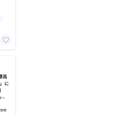
）
favorite
標高
泉」に
間
は～
長野県