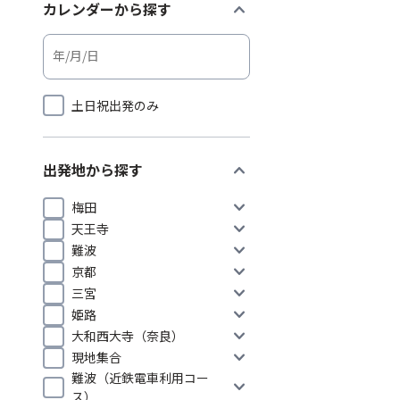
expand_more
カレンダーから探す
土日祝出発のみ
expand_more
出発地から探す
expand_more
梅田
expand_more
天王寺
expand_more
難波
expand_more
京都
expand_more
三宮
expand_more
姫路
expand_more
大和西大寺（奈良）
expand_more
現地集合
難波（近鉄電車利用コー
expand_more
ス）