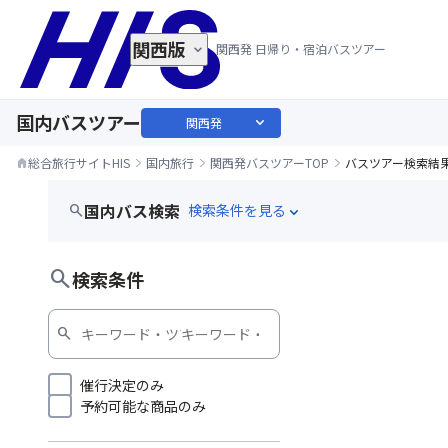
関西版
関西発 日帰り・宿泊バスツアー
国内バスツアー
expand_more
関西発
総合旅行サイトHIS
国内旅行
関西発バスツアーTOP
バスツアー検索結
home
国内バス検索
search
expand_more
フルーツ狩り
search
検索条件
search
催行決定のみ
予約可能な商品のみ