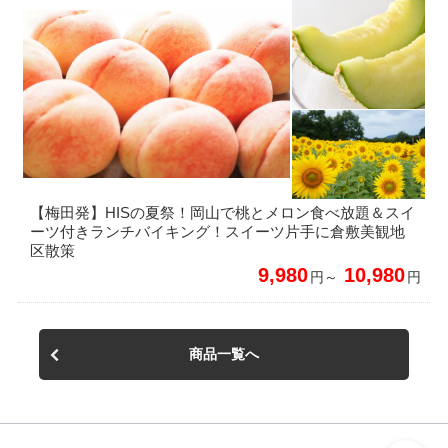
【梅田発】HISの夏祭！岡山で桃とメロン食べ放題＆スイ
ーツ付きランチバイキング！スイーツ片手に倉敷美観地
区散策
9,980
10,980
円～
円
商品一覧へ