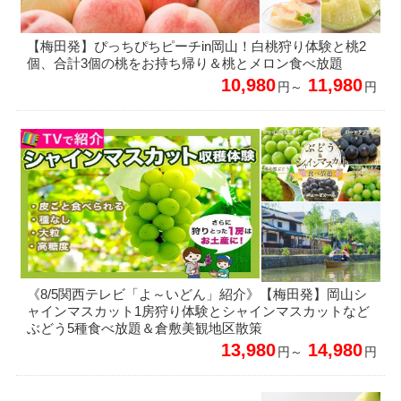
【梅田発】ぴっちぴちピーチin岡山！白桃狩り体験と桃2
個、合計3個の桃をお持ち帰り＆桃とメロン食べ放題
10,980
11,980
円～
円
《8/5関西テレビ「よ～いどん」紹介》【梅田発】岡山シ
ャインマスカット1房狩り体験とシャインマスカットなど
ぶどう5種食べ放題＆倉敷美観地区散策
13,980
14,980
円～
円