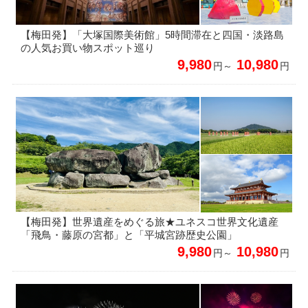
【梅田発】「大塚国際美術館」5時間滞在と四国・淡路島
の人気お買い物スポット巡り
9,980
10,980
円～
円
【梅田発】世界遺産をめぐる旅★ユネスコ世界文化遺産
「飛鳥・藤原の宮都」と「平城宮跡歴史公園」
9,980
10,980
円～
円