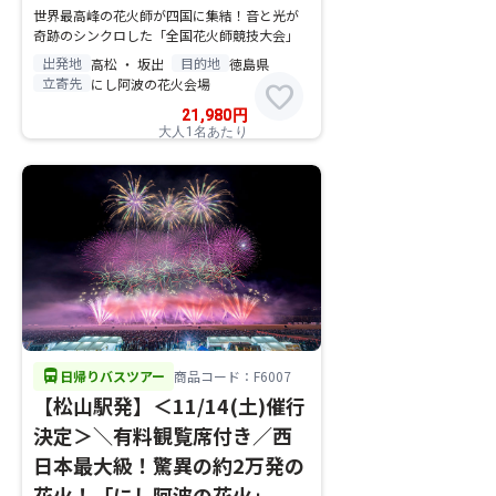
世界最高峰の花火師が四国に集結！音と光が
奇跡のシンクロした「全国花火師競技大会」
出発地
目的地
高松 ・ 坂出
徳島県
立寄先
にし阿波の花火会場
favorite
21,980
円
大人1名あたり
directions_bus
日帰りバスツアー
商品コード：F6007
【松山駅発】＜11/14(土)催行
決定＞＼有料観覧席付き／西
日本最大級！驚異の約2万発の
花火！「にし阿波の花火」