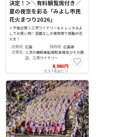
決定！＞＼有料観覧席付き／
夏の夜空を彩る「みよし市民
花火まつり2026」
＜午後出発＞三次ワイナリー＆トレッタみよ
しでお買い物！混雑なしの専用席で感動の花
火を！
出発地
目的地
広島
広島県
立寄先
三次の鵜飼乗船場駐車場及びその周
辺、三次ワイナリー
favorite
8,980
円
大人1名あたり