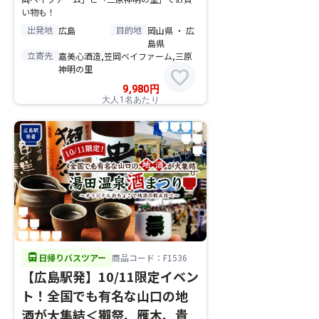
い物も！
出発地
目的地
広島
岡山県 ・ 広
島県
立寄先
嘉美心酒造,笠岡ベイファーム,三原
神明の里
favorite
9,980
円
大人1名あたり
directions_bus
日帰りバスツアー
商品コード：F1536
【広島駅発】10/11限定イベン
ト！全国でも有名な山口の地
酒が大集結＜獺祭、雁木、貴