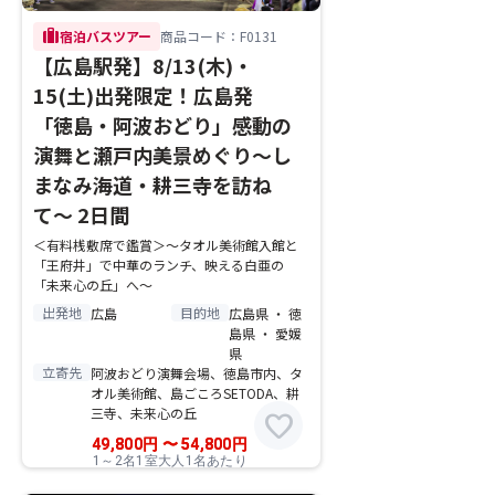
trip
宿泊バスツアー
商品コード：F0131
【広島駅発】8/13(木)・
15(土)出発限定！広島発
「徳島・阿波おどり」感動の
演舞と瀬戸内美景めぐり〜し
まなみ海道・耕三寺を訪ね
て〜 2日間
＜有料桟敷席で鑑賞＞～タオル美術館入館と
「王府井」で中華のランチ、映える白亜の
「未来心の丘」へ～
出発地
目的地
広島
広島県 ・ 徳
島県 ・ 愛媛
県
立寄先
阿波おどり演舞会場、徳島市内、タ
オル美術館、島ごころSETODA、耕
三寺、未来心の丘
favorite
49,800
円
〜
54,800
円
1～2名1室大人1名あたり