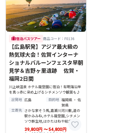
trip
宿泊バスツアー
商品コード：F0136
【広島駅発】アジア最大級の
熱気球大会！佐賀インターナ
ショナルバルーンフェスタ早朝
見学＆吉野ヶ里遺跡 佐賀・
福岡2日間
川上峡温泉 ホテル龍登園に宿泊！有明海沿岸
を真っ赤に染め上げるシチメンソウ観賞も♪
出発地
目的地
広島
福岡県 ・ 佐
賀県
立寄先
さかな家そう馬,嘉瀬川河川敷,道の
駅かみみね,ホテル龍登園,シチメン
ソウ群生地,はかたはねや総本家
favorite
39,800
円
〜
54,800
円