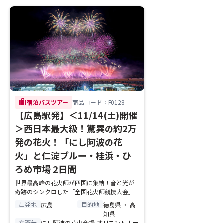
trip
宿泊バスツアー
商品コード：F0128
【広島駅発】＜11/14(土)開催
＞西日本最大級！驚異の約2万
発の花火！「にし阿波の花
火」と仁淀ブルー・桂浜・ひ
ろめ市場 2日間
世界最高峰の花火師が四国に集結！音と光が
奇跡のシンクロした「全国花火師競技大会」
出発地
目的地
広島
徳島県 ・ 高
知県
立寄先
にし阿波の花火会場,オリエントホテ