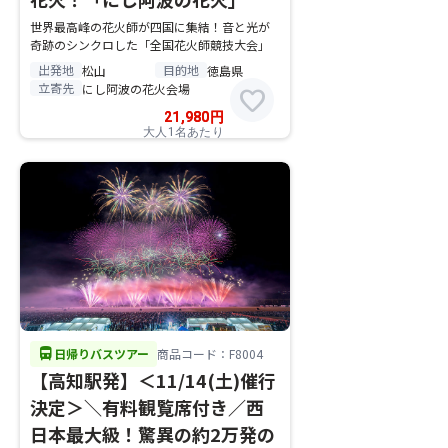
世界最高峰の花火師が四国に集結！音と光が
奇跡のシンクロした「全国花火師競技大会」
出発地
目的地
松山
徳島県
立寄先
にし阿波の花火会場
favorite
21,980
円
大人1名あたり
directions_bus
日帰りバスツアー
商品コード：F8004
【高知駅発】＜11/14(土)催行
決定＞＼有料観覧席付き／西
日本最大級！驚異の約2万発の