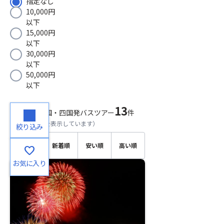
指定なし
10,000円
以下
15,000円
以下
30,000円
以下
50,000円
以下
13
検索結果
中国・四国発バスツアー
件
（
1～13
件目を表示しています）
絞り込み
おすす
新着順
安い順
高い順
favorite
め順
お気に入り