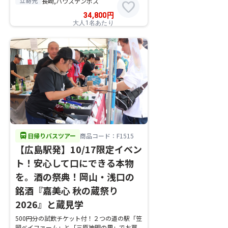
立寄先
長崎,ハウステンボス
favorite
34,800
円
大人1名あたり
directions_bus
日帰りバスツアー
商品コード：F1515
【広島駅発】10/17限定イベン
ト！安心して口にできる本物
を。酒の祭典！岡山・浅口の
銘酒『嘉美心 秋の蔵祭り
2026』と蔵見学
500円分の試飲チケット付！２つの道の駅「笠
岡ベイファーム」と「三原神明の里」でお買