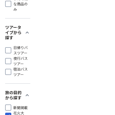
な商品の
み
ツアータ
expand_more
イプから
探す
日帰りバ
スツアー
夜行バス
ツアー
宿泊バス
ツアー
旅の目的
expand_more
から探す
新聞掲載
花火大