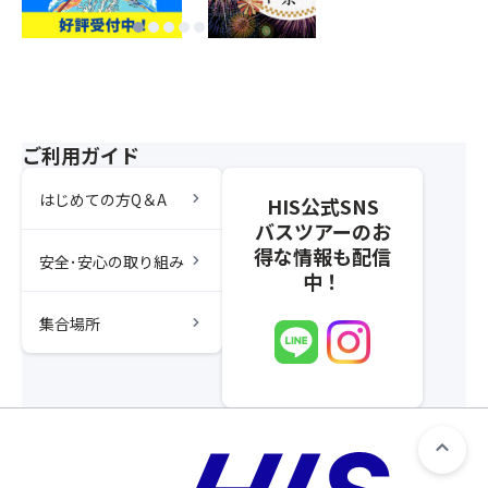
ご利用ガイド
chevron_right
はじめての方Q＆A
HIS公式SNS
バスツアーのお
得な情報も配信
chevron_right
安全･安心の取り組み
中！
chevron_right
集合場所