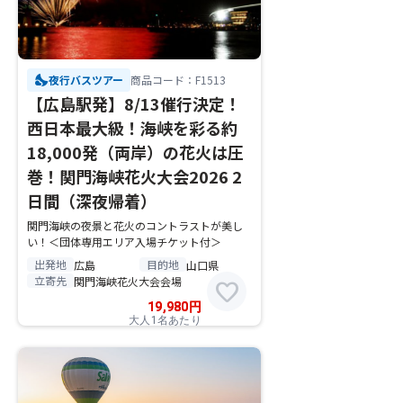
nights_stay
夜行バスツアー
商品コード：F1513
【広島駅発】8/13催行決定！
西日本最大級！海峡を彩る約
18,000発（両岸）の花火は圧
巻！関門海峡花火大会2026 2
日間（深夜帰着）
関門海峡の夜景と花火のコントラストが美し
い！＜団体専用エリア入場チケット付＞
出発地
目的地
広島
山口県
立寄先
関門海峡花火大会会場
favorite
19,980
円
大人1名あたり