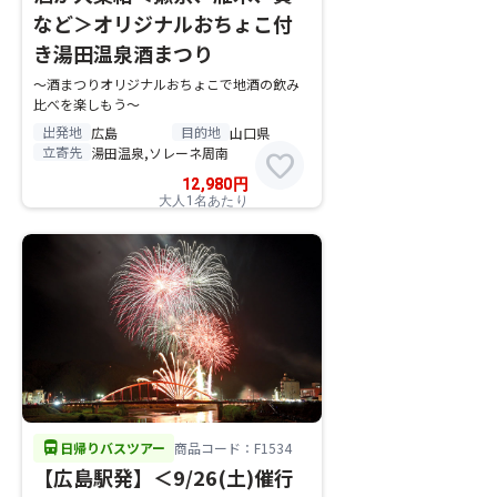
など＞オリジナルおちょこ付
き湯田温泉酒まつり
～酒まつりオリジナルおちょこで地酒の飲み
比べを楽しもう～
出発地
目的地
広島
山口県
立寄先
湯田温泉,ソレーネ周南
favorite
12,980
円
大人1名あたり
directions_bus
日帰りバスツアー
商品コード：F1534
【広島駅発】＜9/26(土)催行