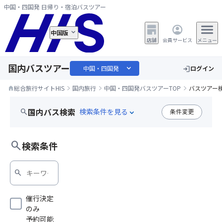
中国・四国発 日帰り・宿泊バスツアー
中国版
店舗
会員サービス
メニュー
国内バスツアー
expand_more
中国・四国発
ログイン
login
総合旅行サイトHIS
国内旅行
中国・四国発バスツアーTOP
バスツアー
home
国内バス検索
search
条件変更
expand_more
花火大会・祭
search
検索条件
search
催行決定
のみ
予約可能