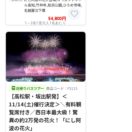
ル高知,竹林寺,桂浜公園,ひろめ市場,
名越屋沈下橋
favorite
54,800
円
1～2名1室大人1名あたり
directions_bus
日帰りバスツアー
商品コード：F5115
【高松駅・坂出駅発】＜
11/14(土)催行決定＞＼有料観
覧席付き／西日本最大級！驚
異の約2万発の花火！「にし阿
波の花火」