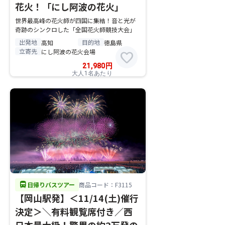
花火！「にし阿波の花火」
世界最高峰の花火師が四国に集結！音と光が
奇跡のシンクロした「全国花火師競技大会」
出発地
目的地
高知
徳島県
立寄先
にし阿波の花火会場
favorite
21,980
円
大人1名あたり
directions_bus
日帰りバスツアー
商品コード：F3115
【岡山駅発】＜11/14(土)催行
決定＞＼有料観覧席付き／西