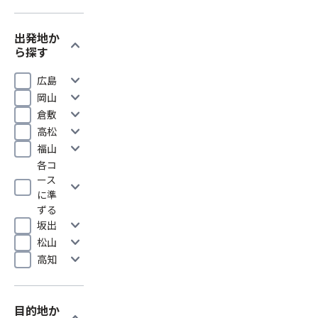
出発地か
expand_more
ら探す
expand_more
広島
expand_more
岡山
expand_more
倉敷
expand_more
高松
expand_more
福山
各コ
ース
expand_more
に準
ずる
expand_more
坂出
expand_more
松山
expand_more
高知
目的地か
expand_more