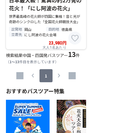
日本最大級！驚異の約2万発の
花火！「にし阿波の花火」
世界最高峰の花火師が四国に集結！音と光が
奇跡のシンクロした「全国花火師競技大会」
出発地
目的地
岡山
徳島県
立寄先
にし阿波の花火会場
favorite
23,980
円
大人1名あたり
13
検索結果
中国・四国発バスツアー
件
（
1～13
件目を表示しています）
chevron_left
chevron_right
1
おすすめバスツアー特集