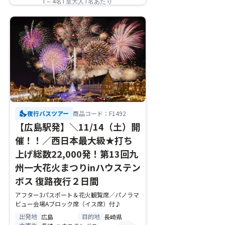
1～4名1室大人1名あたり
nights_stay
夜行バスツアー
商品コード：F1492
【広島駅発】＼11/14（土）開
催！！／西日本最大級★打ち
上げ総数22,000発！第13回九
州一大花火まつりinハウステン
ボス 復路夜行２日間
アフター3パスポート＆花火観覧席／パノラマ
ビュー会場Aブロック席（イス席）付♪
出発地
目的地
広島
長崎県