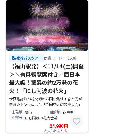
nights_stay
夜行バスツアー
商品コード：F1538
【福山駅発】＜11/14(土)開催
＞＼有料観覧席付き／西日本
最大級！驚異の約2万発の花
火！「にし阿波の花火」
世界最高峰の花火師が四国に集結！音と光が
奇跡のシンクロした「全国花火師競技大会」
出発地
目的地
福山
徳島県
立寄先
にし阿波の花火会場
favorite
24,980
円
大人1名あたり